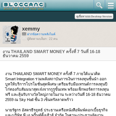
xemmy
ฝากข้อความหลังไมค์
ผู้ติดตามบล็อก : 22 คน
งาน THAILAND SMART MONEY ครั้งที่ 7 วันที่ 16-18
ธันวาคม 2559
งาน THAILAND SMART MONEY ครั้งที่ 7 ภายใต้แนวคิด
Smart Integration รวมพลังสถาบันการเงินการลงทุนชั้นนำ ออก
บูทให้บริการโปรโมชั่นสุดพิเศษ เตรียมรับมือเทรนด์การลงทุนปี
ไก่ทองกับสัมมนาสุดเจ๋งจากกูรูขั้นเทพ พร้อมเช็กพอร์ตการลงทุน
ฟรี และลุ้นรับรางวัลใหญ่ภายในงาน ระหว่างวันที่ 16-18 ธันวาคม
2559 ณ Sky Hall ชั้น 3 เซ็นทรัลลาดพร้าว
นายรัฐกร อัสดรธีรยุทธ์ ประธานเครือหนังสือพิมพ์ดอกเบี้ยธุรกิจ
ละบริษัท พี.เอ.พริ้นท์ติ้งเฮ้าส์ จำกัด ในฐานะประธานจัดงาน