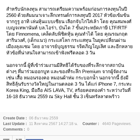
สำหรับนักลงทุน สามารถเตรียมความพร้อมก่อนการลงทุนในปี
2560 ด้วยสัมมนาเจาะลึกเทรนด์การลงทุนปี 2017 หัวข้อเข้มข้น
จากกูรู อาทิ เล่นหุ้นแบบเซียน เลือกจับไก่ใส่เล้า โดย คุณสมพงศ์
เบญจเทพานันท์ บล.ไอร่า, บันได 7 ขั้นประหยัดภาษี LTF/RTF
ดย Finnomena, เคล็ดลับพิชิตหุ้น คุณทำได้ โดย คุณรณกฤต
สารินวงศ์, (เด็กแนว) กระแสโลก กระแสทุน ในยุคเปลี่ยนผ่าน
เมืองลุงแซม โดย อาจารย์บุญธรรม รจิตภิญโญเลิศ และอีกหลา
หัวข้อที่น่าสนใจสามารถเข้าฟังฟรีตลอด 3 วัน
นอกจากนี้ ผู้ที่เข้าร่วมงานมีสิทธิได้รับของที่ระลึกจากสถาบัน
ต่างๆ ที่มาร่วมออกบูท และของที่ระลึก Premium จากผู้จัดงาน
เช่น เสื้อ หมอนรองคอ หมอนผ้าห่ม กระบอกน้ำ นอกจากนี้ ยังมี
สิทธิลุ้นรับรางวัลใหญ่ในงานตลอด 3 วัน ได้แก่ iPhone 7, กระทะ
Korea King, มือถือ AIS LAVA, TV, สร้อยคอทองคำ ระหว่างวันที่
16-18 ธันวาคม 2559 ณ Sky Hall ชั้น 3 เซ็นทรัลลาดพร้าว
Create Date :
06 ธันวาคม 2559
Last Update :
11 สิงหาคม 2567 14:27:18 น.
Counter :
4640 Pageviews.
Comments :
0