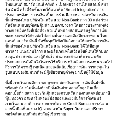
ไทยแลนด์ สมาร์ท มันนี่ ครั้งที่ 7 เปิดเผยว่า งานไทยแลนด์ สมา
ร์ท มันนี่ ครั้งนี้จัดขึ้นภายใต้แนวคิด “Smart Integration” การ
ประสานพลังทางการเงิน เป็นการร่วมมือระหว่างสถาบันการเงิน
ชั้นนำของไทย บริษัทในเครือ และ Non-Bank กว่า 30 แห่ง ร่วม
กันจัดแคมเปญพิเศษคุ้มค่าแบบครบวงจร โดยการประสานพลัง
ทางการเงินครั้งนี้เพื่อที่จะช่วยเดินหน้าผลักดันเศรษฐกิจการเงิน
ของประเทศให้ก้าวต่อไปอย่างมั่นคง และมีเสถียรภาพงาน ไท
ลนด์ สมาร์ท มันนี่ จัดขึ้นทุกปีเพื่อเปิดโอกาสให้สถาบันการเงิน
ชั้นนำของไทย บริษัทในเครือ และ Non-Bank ได้ให้ข้อมูล
ข่าวสาร แนะนำบริการ และผลิตภัณฑ์ในเงื่อนไขพิเศษให้กับนัก
ลงทุน ประชาชน และผู้ที่สนใจ สามารถเข้ามาพิจารณาเพื่อ
ประกอบการตัดสินใจในการใช้บริการ หรือเลือกการลงทุน รวมไป
ถึงการให้ความรู้ เทคนิค และเคล็ดลับเรื่องการเงิน การลงทุน ใน
รูปแบบของสัมมนาที่จะมีผู้เชี่ยวชาญต่างๆ มาเป็นผู้ให้ข้อมูล
ทั้งนี้ ภายในงานมีการออกบูทจากสถาบันทางการเงินชั้นนำที่มา
พร้อมกับโปรโมชั่นส่งท้ายปี ทั้งเงินฝากดอกเบี้ยสูง สินเชื่อ
ดอกเบี้ยต่ำ สลาก ประกันคุ้มครองครบครัน กองทุนลดหย่อนภาษี
หุ้น ทองคำ อสังหาริมทรัพย์มือสอง และยังมีบริการพิเศษฟรี
ภายในงาน อาทิ การตรวจเครดิตจาก Credit Bureau การสแกน
ลายนิ้วมือเพื่อตรวจ IQ จากสถาบัน Super Brain และปรึกษา
พอร์ตหุ้นแบบตัวต่อตัวกับผู้เชี่ยวชาญ