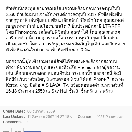
สำหรับนักลงทุน สามารถเตรียมความพร้อมก่อนการลงทุนในปี
2560 ด้วยสัมมนาเจาะลึกเทรนด์การลงทุนปี 2017 หัวข้อเข้มข้น
จากกูรู อาทิ เล่นหุ้นแบบเซียน เลือกจับไก่ใส่เล้า โดย คุณสมพงศ์
เบญจเทพานันท์ บล.ไอร่า, บันได 7 ขั้นประหยัดภาษี LTF/RTF
ดย Finnomena, เคล็ดลับพิชิตหุ้น คุณทำได้ โดย คุณรณกฤต
สารินวงศ์, (เด็กแนว) กระแสโลก กระแสทุน ในยุคเปลี่ยนผ่าน
เมืองลุงแซม โดย อาจารย์บุญธรรม รจิตภิญโญเลิศ และอีกหลา
หัวข้อที่น่าสนใจสามารถเข้าฟังฟรีตลอด 3 วัน
นอกจากนี้ ผู้ที่เข้าร่วมงานมีสิทธิได้รับของที่ระลึกจากสถาบัน
ต่างๆ ที่มาร่วมออกบูท และของที่ระลึก Premium จากผู้จัดงาน
เช่น เสื้อ หมอนรองคอ หมอนผ้าห่ม กระบอกน้ำ นอกจากนี้ ยังมี
สิทธิลุ้นรับรางวัลใหญ่ในงานตลอด 3 วัน ได้แก่ iPhone 7, กระทะ
Korea King, มือถือ AIS LAVA, TV, สร้อยคอทองคำ ระหว่างวันที่
16-18 ธันวาคม 2559 ณ Sky Hall ชั้น 3 เซ็นทรัลลาดพร้าว
Create Date :
06 ธันวาคม 2559
Last Update :
11 สิงหาคม 2567 14:27:18 น.
Counter :
4627 Pageviews.
Comments :
0