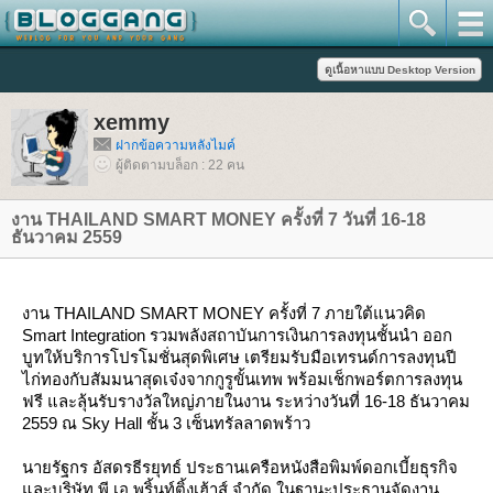
xemmy
ฝากข้อความหลังไมค์
ผู้ติดตามบล็อก : 22 คน
งาน THAILAND SMART MONEY ครั้งที่ 7 วันที่ 16-18
ธันวาคม 2559
งาน THAILAND SMART MONEY ครั้งที่ 7 ภายใต้แนวคิด
Smart Integration รวมพลังสถาบันการเงินการลงทุนชั้นนำ ออก
บูทให้บริการโปรโมชั่นสุดพิเศษ เตรียมรับมือเทรนด์การลงทุนปี
ไก่ทองกับสัมมนาสุดเจ๋งจากกูรูขั้นเทพ พร้อมเช็กพอร์ตการลงทุน
ฟรี และลุ้นรับรางวัลใหญ่ภายในงาน ระหว่างวันที่ 16-18 ธันวาคม
2559 ณ Sky Hall ชั้น 3 เซ็นทรัลลาดพร้าว
นายรัฐกร อัสดรธีรยุทธ์ ประธานเครือหนังสือพิมพ์ดอกเบี้ยธุรกิจ
ละบริษัท พี.เอ.พริ้นท์ติ้งเฮ้าส์ จำกัด ในฐานะประธานจัดงาน