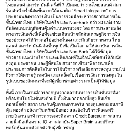
ไทยแลนด์ สมาร์ท มันนี่ ครั้งที่ 7 เปิดเผยว่า งานไทยแลนด์ สมา
ร์ท มันนี่ ครั้งนี้จัดขึ้นภายใต้แนวคิด “Smart Integration” การ
ประสานพลังทางการเงิน เป็นการร่วมมือระหว่างสถาบันการเงิน
ชั้นนำของไทย บริษัทในเครือ และ Non-Bank กว่า 30 แห่ง ร่วม
กันจัดแคมเปญพิเศษคุ้มค่าแบบครบวงจร โดยการประสานพลัง
ทางการเงินครั้งนี้เพื่อที่จะช่วยเดินหน้าผลักดันเศรษฐกิจการเงิน
ของประเทศให้ก้าวต่อไปอย่างมั่นคง และมีเสถียรภาพงาน ไท
ลนด์ สมาร์ท มันนี่ จัดขึ้นทุกปีเพื่อเปิดโอกาสให้สถาบันการเงิน
ชั้นนำของไทย บริษัทในเครือ และ Non-Bank ได้ให้ข้อมูล
ข่าวสาร แนะนำบริการ และผลิตภัณฑ์ในเงื่อนไขพิเศษให้กับนัก
ลงทุน ประชาชน และผู้ที่สนใจ สามารถเข้ามาพิจารณาเพื่อ
ประกอบการตัดสินใจในการใช้บริการ หรือเลือกการลงทุน รวมไป
ถึงการให้ความรู้ เทคนิค และเคล็ดลับเรื่องการเงิน การลงทุน ใน
รูปแบบของสัมมนาที่จะมีผู้เชี่ยวชาญต่างๆ มาเป็นผู้ให้ข้อมูล
ทั้งนี้ ภายในงานมีการออกบูทจากสถาบันทางการเงินชั้นนำที่มา
พร้อมกับโปรโมชั่นส่งท้ายปี ทั้งเงินฝากดอกเบี้ยสูง สินเชื่อ
ดอกเบี้ยต่ำ สลาก ประกันคุ้มครองครบครัน กองทุนลดหย่อนภาษี
หุ้น ทองคำ อสังหาริมทรัพย์มือสอง และยังมีบริการพิเศษฟรี
ภายในงาน อาทิ การตรวจเครดิตจาก Credit Bureau การสแกน
ลายนิ้วมือเพื่อตรวจ IQ จากสถาบัน Super Brain และปรึกษา
พอร์ตหุ้นแบบตัวต่อตัวกับผู้เชี่ยวชาญ