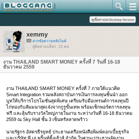
xemmy
ฝากข้อความหลังไมค์
ผู้ติดตามบล็อก : 22 คน
งาน THAILAND SMART MONEY ครั้งที่ 7 วันที่ 16-18
ธันวาคม 2559
งาน THAILAND SMART MONEY ครั้งที่ 7 ภายใต้แนวคิด
Smart Integration รวมพลังสถาบันการเงินการลงทุนชั้นนำ ออก
บูทให้บริการโปรโมชั่นสุดพิเศษ เตรียมรับมือเทรนด์การลงทุนปี
ไก่ทองกับสัมมนาสุดเจ๋งจากกูรูขั้นเทพ พร้อมเช็กพอร์ตการลงทุน
ฟรี และลุ้นรับรางวัลใหญ่ภายในงาน ระหว่างวันที่ 16-18 ธันวาคม
2559 ณ Sky Hall ชั้น 3 เซ็นทรัลลาดพร้าว
นายรัฐกร อัสดรธีรยุทธ์ ประธานเครือหนังสือพิมพ์ดอกเบี้ยธุรกิจ
ละบริษัท พี.เอ.พริ้นท์ติ้งเฮ้าส์ จำกัด ในฐานะประธานจัดงาน