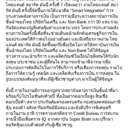
ไทยแลนด์ สมาร์ท มันนี่ ครั้งที่ 7 เปิดเผยว่า งานไทยแลนด์ สมา
ร์ท มันนี่ ครั้งนี้จัดขึ้นภายใต้แนวคิด “Smart Integration” การ
ประสานพลังทางการเงิน เป็นการร่วมมือระหว่างสถาบันการเงิน
ชั้นนำของไทย บริษัทในเครือ และ Non-Bank กว่า 30 แห่ง ร่วม
กันจัดแคมเปญพิเศษคุ้มค่าแบบครบวงจร โดยการประสานพลัง
ทางการเงินครั้งนี้เพื่อที่จะช่วยเดินหน้าผลักดันเศรษฐกิจการเงิน
ของประเทศให้ก้าวต่อไปอย่างมั่นคง และมีเสถียรภาพงาน ไท
ลนด์ สมาร์ท มันนี่ จัดขึ้นทุกปีเพื่อเปิดโอกาสให้สถาบันการเงิน
ชั้นนำของไทย บริษัทในเครือ และ Non-Bank ได้ให้ข้อมูล
ข่าวสาร แนะนำบริการ และผลิตภัณฑ์ในเงื่อนไขพิเศษให้กับนัก
ลงทุน ประชาชน และผู้ที่สนใจ สามารถเข้ามาพิจารณาเพื่อ
ประกอบการตัดสินใจในการใช้บริการ หรือเลือกการลงทุน รวมไป
ถึงการให้ความรู้ เทคนิค และเคล็ดลับเรื่องการเงิน การลงทุน ใน
รูปแบบของสัมมนาที่จะมีผู้เชี่ยวชาญต่างๆ มาเป็นผู้ให้ข้อมูล
ทั้งนี้ ภายในงานมีการออกบูทจากสถาบันทางการเงินชั้นนำที่มา
พร้อมกับโปรโมชั่นส่งท้ายปี ทั้งเงินฝากดอกเบี้ยสูง สินเชื่อ
ดอกเบี้ยต่ำ สลาก ประกันคุ้มครองครบครัน กองทุนลดหย่อนภาษี
หุ้น ทองคำ อสังหาริมทรัพย์มือสอง และยังมีบริการพิเศษฟรี
ภายในงาน อาทิ การตรวจเครดิตจาก Credit Bureau การสแกน
ลายนิ้วมือเพื่อตรวจ IQ จากสถาบัน Super Brain และปรึกษา
พอร์ตหุ้นแบบตัวต่อตัวกับผู้เชี่ยวชาญ