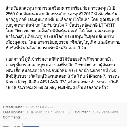
สำหรับนักลงทุน สามารถเตรียมความพร้อมก่อนการลงทุนในปี
2560 ด้วยสัมมนาเจาะลึกเทรนด์การลงทุนปี 2017 หัวข้อเข้มข้น
จากกูรู อาทิ เล่นหุ้นแบบเซียน เลือกจับไก่ใส่เล้า โดย คุณสมพงศ์
เบญจเทพานันท์ บล.ไอร่า, บันได 7 ขั้นประหยัดภาษี LTF/RTF
ดย Finnomena, เคล็ดลับพิชิตหุ้น คุณทำได้ โดย คุณรณกฤต
สารินวงศ์, (เด็กแนว) กระแสโลก กระแสทุน ในยุคเปลี่ยนผ่าน
เมืองลุงแซม โดย อาจารย์บุญธรรม รจิตภิญโญเลิศ และอีกหลา
หัวข้อที่น่าสนใจสามารถเข้าฟังฟรีตลอด 3 วัน
นอกจากนี้ ผู้ที่เข้าร่วมงานมีสิทธิได้รับของที่ระลึกจากสถาบัน
ต่างๆ ที่มาร่วมออกบูท และของที่ระลึก Premium จากผู้จัดงาน
เช่น เสื้อ หมอนรองคอ หมอนผ้าห่ม กระบอกน้ำ นอกจากนี้ ยังมี
สิทธิลุ้นรับรางวัลใหญ่ในงานตลอด 3 วัน ได้แก่ iPhone 7, กระทะ
Korea King, มือถือ AIS LAVA, TV, สร้อยคอทองคำ ระหว่างวันที่
16-18 ธันวาคม 2559 ณ Sky Hall ชั้น 3 เซ็นทรัลลาดพร้าว
Create Date :
06 ธันวาคม 2559
Last Update :
11 สิงหาคม 2567 14:27:18 น.
Counter :
4642 Pageviews.
Comments :
0