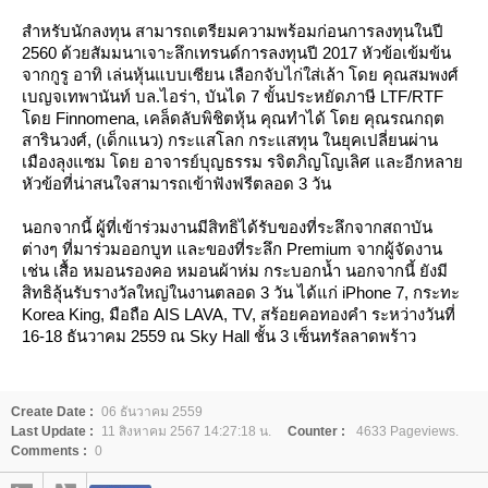
สำหรับนักลงทุน สามารถเตรียมความพร้อมก่อนการลงทุนในปี
2560 ด้วยสัมมนาเจาะลึกเทรนด์การลงทุนปี 2017 หัวข้อเข้มข้น
จากกูรู อาทิ เล่นหุ้นแบบเซียน เลือกจับไก่ใส่เล้า โดย คุณสมพงศ์
เบญจเทพานันท์ บล.ไอร่า, บันได 7 ขั้นประหยัดภาษี LTF/RTF
ดย Finnomena, เคล็ดลับพิชิตหุ้น คุณทำได้ โดย คุณรณกฤต
สารินวงศ์, (เด็กแนว) กระแสโลก กระแสทุน ในยุคเปลี่ยนผ่าน
เมืองลุงแซม โดย อาจารย์บุญธรรม รจิตภิญโญเลิศ และอีกหลา
หัวข้อที่น่าสนใจสามารถเข้าฟังฟรีตลอด 3 วัน
นอกจากนี้ ผู้ที่เข้าร่วมงานมีสิทธิได้รับของที่ระลึกจากสถาบัน
ต่างๆ ที่มาร่วมออกบูท และของที่ระลึก Premium จากผู้จัดงาน
เช่น เสื้อ หมอนรองคอ หมอนผ้าห่ม กระบอกน้ำ นอกจากนี้ ยังมี
สิทธิลุ้นรับรางวัลใหญ่ในงานตลอด 3 วัน ได้แก่ iPhone 7, กระทะ
Korea King, มือถือ AIS LAVA, TV, สร้อยคอทองคำ ระหว่างวันที่
16-18 ธันวาคม 2559 ณ Sky Hall ชั้น 3 เซ็นทรัลลาดพร้าว
Create Date :
06 ธันวาคม 2559
Last Update :
11 สิงหาคม 2567 14:27:18 น.
Counter :
4633 Pageviews.
Comments :
0