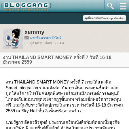
xemmy
ฝากข้อความหลังไมค์
ผู้ติดตามบล็อก : 22 คน
งาน THAILAND SMART MONEY ครั้งที่ 7 วันที่ 16-18
ธันวาคม 2559
งาน THAILAND SMART MONEY ครั้งที่ 7 ภายใต้แนวคิด
Smart Integration รวมพลังสถาบันการเงินการลงทุนชั้นนำ ออก
บูทให้บริการโปรโมชั่นสุดพิเศษ เตรียมรับมือเทรนด์การลงทุนปี
ไก่ทองกับสัมมนาสุดเจ๋งจากกูรูขั้นเทพ พร้อมเช็กพอร์ตการลงทุน
ฟรี และลุ้นรับรางวัลใหญ่ภายในงาน ระหว่างวันที่ 16-18 ธันวาคม
2559 ณ Sky Hall ชั้น 3 เซ็นทรัลลาดพร้าว
นายรัฐกร อัสดรธีรยุทธ์ ประธานเครือหนังสือพิมพ์ดอกเบี้ยธุรกิจ
ละบริษัท พี.เอ.พริ้นท์ติ้งเฮ้าส์ จำกัด ในฐานะประธานจัดงาน