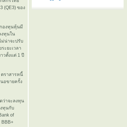
น กสิกรไท
 3 (QE3) ของ
องทุนหุ้นมี
ลงทุนใน
ไม่น่าจะปรับ
ยายระยะเวลา
ั้งแต่ 1 ปี
ค ตราสารหนี้
สนอขายครั้ง
าดว่าจะลงทุน
งทุนกับ
Bank of
ี่ BBB+