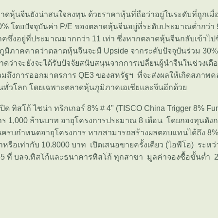
ดหุ้นจีนยังน่าสนใจลงทุน ด้วยราคาหุ้นที่ถือว่าอยู่ในระดับที่ถูกเมื่
% โดยปัจจุบันค่า P/E ของตลาดหุ้นจีนอยู่ที่ระดับประมาณต่ำกว่า 9 
าคซึ่งอยู่ที่ประมาณมากกว่า 11 เท่า ซึ่งหากตลาดหุ้นจีนกลับเข้าไป
บภูมิภาคคาดว่าตลาดหุ้นจีนจะมี Upside จากระดับปัจจุบันร่วม 30
าดว่าจะยังจะได้รับปัจจัยสนับสนุนจากการเปลี่ยนผู้นำจีนในช่วงเดือ
รวมถึงการออกมาตรการ QE3 ของสหรัฐฯ ที่จะส่งผลให้เกิดสภาพคล่
นทั่วโลก โดยเฉพาะตลาดหุ้นภูมิภาคเอเชียและจีนอีกด้ว
ิด ทิสโก้ ไชน่า ทริกเกอร์ 8% # 4" (TISCO China Trigger 8% Fun
าร 1,000 ล้านบาท อายุโครงการประมาณ 8 เดือน โดยกองทุนดังกล
ครบกำหนดอายุโครงการ หากสามารถสร้างผลตอบแทนได้ถึง 8% 
าหรือเท่ากับ 10.8000 บาท เปิดเสนอขายครั้งเดียว (ไอพีโอ) ระหว่
 ที่ บลจ.ทิสโก้และธนาคารทิสโก้ ทุกสาขา มูลค่าจองซื้อขั้นต่ำ 