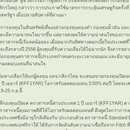
ทรสมบัติ ผู้ช่วยกรรมการผู้จัดการ บริษัทหลักทรัพย์จัดการกองทุ
สิกรไทย) กล่าวว่า การประกาศใช้มาตรการกระตุ้นเศรษฐกิจครั้งที่
รัฐฯ เมื่อปลายสัปดาห์ที่ผ่านมา
การลงทุนในสินทรัพย์เสี่ยงอย่างกองทุนทองคำ กองทุนน้ำมัน และก
และมีความน่าสนใจมากขึ้น แต่อาจส่งผลให้ความน่าสนใจของการ
ราสารหนี้เริ่มลดน้อยลง เมื่อผนวกกับทิศทางดอกเบี้ยในประเทศที่
่าจะถึงกลางปี 2556 ผู้ลงทุนที่รับความเสี่ยงได้ไม่มากนัก จึงควรข
ือกองทุนตราสารหนี้ประเภทกำหนดระยะเวลาแน่นอน และมีอายุยาวต
ล็อกผลตอบแทนที่น่าสนใจ
เพิ่มทางเลือกให้แก่ผู้ลงทุน บลจ.กสิกรไทย จะเสนอขายกองทุนเปิดเ
1 ปี เออาร์ (KFF1YAR) โอกาสรับผลตอบแทน 3.50% ต่อปี โดยจะเ
19-25 ก.ย.นี้
ารที่กองทุนเปิดเค ตราสารหนี้ต่างประเทศ 1 ปี เออาร์ (KFF1YAR) ค
ตราสารหนี้คุณภาพดีที่ให้โอกาสรับผลตอบแทนที่ ดึงดูดใจกว่าการล
ประเทศซึ่งมีอายุใกล้เคียงกัน ประกอบด้วย ตราสารหนี้ Standard 
, ประเทศแอฟริกาใต้ ได้รับการจัดอันดับความน่าเชื่อถือจาก Fitch ท