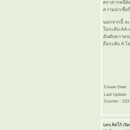
ตราสารหนี้It
บัวหลวง 1 เมษายน 2556
ความน่าเชื่อ
เทคนิคลงทุนในกองทุน Trigger
Fund โดย Money Channel
นอกจากนี้ จะ
นักธุรกิจต่างชาติวิเคราะห์แผน
นระดับ AA-เง
ลงทุน 2 ล้านล้าน จากกรุงเทพ
อันดับความน่
ธุรกิจทีวี
ถือระดับ A โ
Good Morning News จาก กองทุน
บัวหลวง 29 มีนาคม 2556
Good Morning News จาก กองทุน
บัวหลวง 28 มีนาคม 2556
Good Morning News จาก กองทุน
บัวหลวง 26 มีนาคม 2556
ประกาศผลรางวัล Morningstar
Create Date :
Thailand Fund Awards 2013
ข่าวหุ้น เศรษฐกิจ การเงิน Good
Last Update :
Morning News จาก กองทุนบัว
Counter : 153
หลวง 25 มีนาคม 2556
ปัญหาความเหลื่อมล้ำของรายได้
สำหรับชนชั้นต่างๆในอเมริกาหนัก
บลจ.ทิสโก้ เปิ
หนากว่าที่คิดไว้มาก