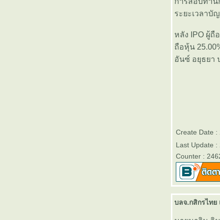
การสอบทานกา
สิ้นปี 2556 - Victory Day
ระยะเวลาบัญช
บลจ.ธนชาต เปิดขายกองทุนเปิด
“ธนชาต Monthly Income Fund 2”
หลัง IPO ผู้
(TMonthlyIncome2)” วันที่ 2- 10
ถือหุ้น 25.0
มกราคม 2557
อันซ์ อยุธยา 
ตารางเปรียบเทียบผลการดำเนิน
งานของกองทุนรวมเพื่อการเลี้ยง
ชีพทุกประเภท (RMF)
บลจ.กรุงไทยเปิดขายกองทุนเปิด
คุ้มครองเงินต้น 3 เดือนและ 6
เดือน วันนี้ - 3 มกราคม 2557
ตารางเปรียบเทียบผลการดำเนิน
Create Date :
งานของกองทุนหุ้นระยะยาวทุก
Last Update :
ประเภท (LTF)
Counter : 246
ตารางเปรียบเทียบอัตราดอกเบี้
ละค่าธรรมเนียมต่างๆของบัตร
เครดิตที่ออกในประเทศไท
ธนาคารออมสินสำนักงานใหญ่
บลจ.กสิกรไทย เ
เปิดให้ตรวจสอบเครดิตบูโรฟรี วัน
ที่ 5-12 กันยายน 2556