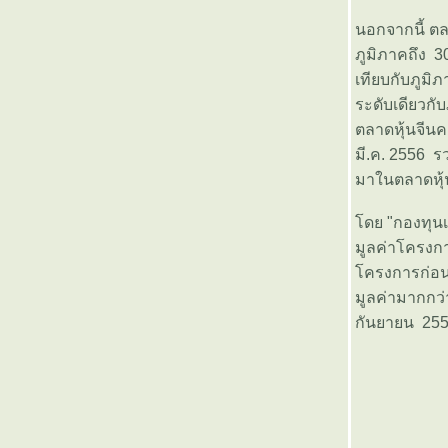
เปิดแอสเซทพลัสสตาร์ 4 (ASP-
นอกจากนี้ ตลา
STARS4) China Trigger 9/9 เน้น
ภูมิภาคถึง 30
ลงทุนในหุ้นจีน ตั้งเป้าผลตอบแทน
เทียบกับภูมิภ
9% ใน 9 เดือน
ระดับเดียวกั
บลจ. ทิสโก้ เปิดขายกองทุน "ทิสโก้
ไชน่า ทริกเกอร์ 8% กองที่ 6” ตั้ง
ตลาดหุ้นจีนค
เป้าหมายทำกำไร 8% ภายใน 8
มี.ค. 2556 
เดือน เสนอขายวันที่ 4 -14 ม.ค. 56
มาในตลาดหุ้
มุมมองการลงทุนในปี 2013 โด
จอร์จ โซรอส
ดย "กองทุนเป
กฤษดามหานคร (KMC) ปรับราคา
มูลค่าโครงก
พาร์ เพิ่มทุน จัดสรรหุ้นแบบ RO/PP
ครงการก่อน
ละแจก Warrant
มูลค่ามากกว่
มหาวิทยาลัยเทคโนโลยีราชมงคล
กันยายน 2555
กรุงเทพ จัดงานสัมมนาเรื่อง “การ
พัฒนาคุณภาพคนอุตสาหกรรมเพื่อ
ก้าวสู่ AEC ”
ปี 2556 ตลาดหลักทรัพย์ฯตั้งเป้า
มูลค่า IPO ที่ 1.2 แสนล้านบาท
บลจ. กสิกรไทย คาดการณ์ราคา