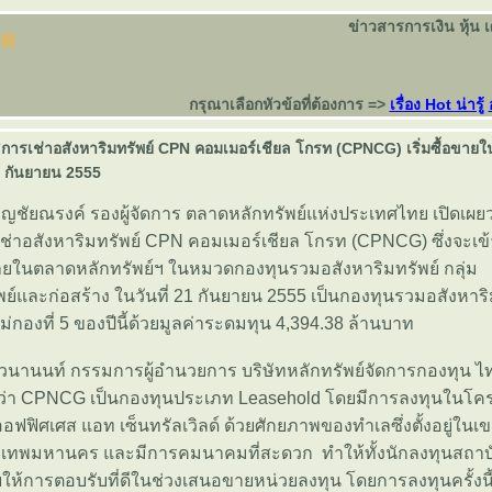
ข่าวสารการเงิน หุ้น 
กรุณาเลือกหัวข้อที่ต้องการ =>
เรื่อง Hot น่ารู้
ิการเช่าอสังหาริมทรัพย์ CPN คอมเมอร์เชียล โกรท (CPNCG) เริ่มซื้อขาย
21 กันยายน 2555
ชัยณรงค์ รองผู้จัดการ ตลาดหลักทรัพย์แห่งประเทศไทย เปิดเผยว
ช่าอสังหาริมทรัพย์ CPN คอมเมอร์เชียล โกรท (CPNCG) ซึ่งจะเข
ขายในตลาดหลักทรัพย์ฯ ในหมวดกองทุนรวมอสังหาริมทรัพย์ กลุ่ม
พย์และก่อสร้าง ในวันที่ 21 กันยายน 2555 เป็นกองทุนรวมอสังหาริมท
่กองที่ 5 ของปีนี้ด้วยมูลค่าระดมทุน 4,394.38 ล้านบาท
วนานนท์ กรรมการผู้อำนวยการ บริษัทหลักทรัพย์จัดการกองทุน ไ
ผยว่า CPNCG เป็นกองทุนประเภท Leasehold โดยมีการลงทุนในโ
ออฟฟิศเศส แอท เซ็นทรัลเวิลด์ ด้วยศักยภาพของทำเลซึ่งตั้งอยู่ในเ
ุงเทพมหานคร และมีการคมนาคมที่สะดวก ทำให้ทั้งนักลงทุนสถาบ
ให้การตอบรับที่ดีในช่วงเสนอขายหน่วยลงทุน โดยการลงทุนครั้งนี