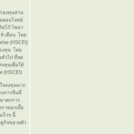
จกองทุนส่วน
ื่อตอบโจทย์
สโก้ ไชน่า
ณ 8 เดือน โด
rise (HSCEI)
งกองทุน โด
ั่วไป ที่จด
ทุนเพื่อให้
se (HSCEI)
สนใจลงทุนมาก
งการจีนที่
อกมาตรการ
ัตราดอกเบี้
ร็วๆ นี้
ษฐกิจขยายตัว