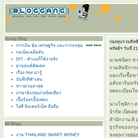
Group Blog
กองทุนรวมสิทธ
การเงิน หุ้น เศรษฐกิจ และการลงทุน
ทรัพย์ฯ วันที่ 
กลเม็ดเคล็ดลับ
DIY - ทำเองก็ได้ง่ายจัง
นายชนิตร ชาญ
านยนต์อัพเดท
รวมสิทธิการเ
เรื่อง Hot น่ารู้
ละเริ่มซื้อ
บันทึกกีฬาเด่น
อสังหาริมทรั
ข่าวด่วนล่าสุด
จดทะเบียนใหม
ภาษาอังกฤษง่ายนิดเดียว
เนื้อร้อง/เนื้อเพลง
นางโชติกา ส
ไอที อินเตอร์เน็ต มือถือ
จำกัด เปิดเ
สำนักงาน ดิ 
All Blogs
ธุรกิจของกร
งาน THAILAND SMART MONEY
ลงทุนรายย่อย