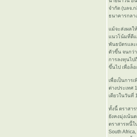
นายนาวิน อิน
บลจ.ฟินันซ่าเปิดขายกองทุน
จำกัด (บลจ.ก
ตราสารหนี้ 6 เดือน อัตราผล
ธนาคารกลางสห
ตอบแทน 3.05% ต่อปี
การทำใจยามหุ้นตก
ม้จะส่งผลให้
บมจ. คอมมิวนิเคชั่น แอนด์ ซิสเต็ม
นวโน้มที่ดี
ส์ โซลูชั่น (CSS) เริ่มซื้อขายใน
ตลาดหลักทรัพย์ฯ 3 ก.ย. 56
พันธบัตรและต
ธนาคารกรุงเทพเปิดให้บริการฝาก-
ตัวขึ้น จนกว
ถอน หรือโอนเงินโดยไม่ต้องเขียน
การลงทุนไปถ
สลิป
ขึ้นไป เพื่อ
ธ.กรุงเทพ คว้า 5 ผู้บริหารเบอร์หนึ่ง
รวมตัวบนเวทีเดียวกันร่วมเผยเคล็ด
เพื่อเป็นการ
ลับในงานสัมมนา Bualuang
ต่างประเทศ 
SMART Family Enterprise
เดียวในวันที่ 
Good Morning News จาก กองทุน
บัวหลวง 10 เมษายน 2556
ทั้งนี้ ตราส
ชโลโม เบนาร์ทซี: ออมสำหรับวัน
พรุ่ง วันพรุ่งนี้
ังคงมุ่งเน้น
Good Morning News จาก กองทุน
ตราสารหนี้ใน
บัวหลวง 2 เมษายน 2556
South Africa
Good Morning News จาก กองทุน