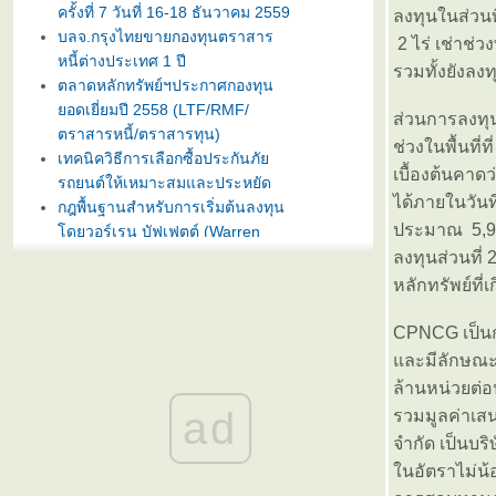
ครั้งที่ 7 วันที่ 16-18 ธันวาคม 2559
ลงทุนในส่วนที
บลจ.กรุงไทยขายกองทุนตราสาร
2 ไร่ เช่าช่
หนี้ต่างประเทศ 1 ปี
รวมทั้งยังลง
ตลาดหลักทรัพย์ฯประกาศกองทุน
อดเยี่ยมปี 2558 (LTF/RMF/
ส่วนการลงทุน
ตราสารหนี้/ตราสารทุน)
ช่วงในพื้นที่
เทคนิควิธีการเลือกซื้อประกันภั
เบื้องต้นคาด
รถยนต์ให้เหมาะสมและประหยัด
ได้ภายในวันที่
กฎพื้นฐานสำหรับการเริ่มต้นลงทุน
ประมาณ 5,961
ดยวอร์เรน บัฟเฟตต์ (Warren
Buffet)
ลงทุนส่วนที่
บลจ. กรุงไทย ฉวยจังหวะตลาดหุ้น
หลักทรัพย์ที่เ
ปรับลงแรง เปิดขายกองทุน
TRIG5-2 วันที่ 8-15 มกราคมนี้
CPNCG เป็นก
ธนาคารทิสโก้เปิดตัวเงินฝากรับปี
ละมีลักษณะ
หม่ ออมทรัพย์ไดมอนด์ เสนออัตรา
ล้านหน่วยต่อ
ดอกเบี้ยสูง 3% ต่อปี
ad
รวมมูลค่าเสน
บลจ. ทิสโก้ เปิดเสนอขาย “กองทุน
จำกัด เป็นบร
เปิด ทิสโก้ เจแปน อิควิตี้ ทริกเกอร์
8% #2” วันที่ 2- 9 ม.ค. 2557
นอัตราไม่น้อ
การ์ตูนเม่าอินเวสเตอร์ ต้อนรับวัน