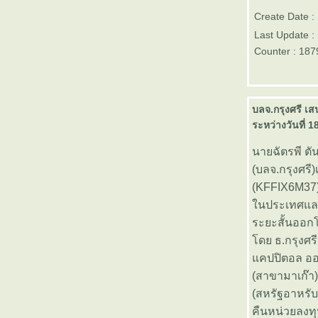
เป้าหมายของทองคำในปี 2556
Create Date :
ตลาดหลักทรัพย์ mai ทำสถิติสูงสุด
Last Update :
หลายด้านในรอบ 14 ปี นับตั้งแต่ก่อ
Counter : 187
ตั้ง
กองทุนรวมอสังหาริมทรัพย์และ
สิทธิการเช่าเอ็มเอฟซี อินดัสเตรียล
อินเวสเมนท์ (M-II) จะเข้าซื้อขา
บลจ.กรุงศรี เ
นตลาดหลักทรัพย์ฯ วันที่ 27
ระหว่างวันที่ 1
ธันวาคม 2555
ธนาคารอาคารสงเคราะห์ เปิดตัว
นายฉัตรพี ตัน
ผลิตภัณฑ์ “เงินฝากอุ่นใจวั
(บลจ.กรุงศรี
เกษียณ” วันนี้ - วันที่ 30 มิถุนายน
(KFFIX6M37)
2556
นประเทศและต
ตลาดหลักทรัพย์ฯ จัดประกวด
“แนวคิดการนำเสนอความรู้ด้าน
ระยะสั้นออก
การเงินและการลงทุน”
ดย ธ.กรุงศรี
PwC ประเทศไทย เปิดเผยรายงาน
คปปิตอล ออโ
ระบุ กรุงเทพมหานครติดโผเป็น
(สาขามาเก๊า
อันดับที่ 6 เมืองหลวงน่าลงทุนที่สุด
(สหรัฐอาหรั
นภูมิภาค
คืนหน่วยลงท
บมจ. แอร์โรว์ ซินดิเคท (ARROW)