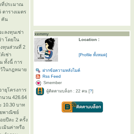
ื้อที่ประมาณ
605 ตารางเมตร
 คัน
จะลงทุนเช่า
xemmy
เช่า โดยใน
Location :
ทุนส่วนที่ 2
ห้เช่า
[Profile ทั้งหมด]
ั้งนี้ การ
นดไว้ในกฎหมา
ฝากข้อความหลังไมค์
Rss Feed
Smember
ดอายุโครงการ
ผู้ติดตามบล็อก : 22 คน [
?
]
ำนวน 426.64
ะ 10.30 บาท
ทยพาณิชย์
ยปีละ 2 ครั้ง
ะเมินค่าหรือ