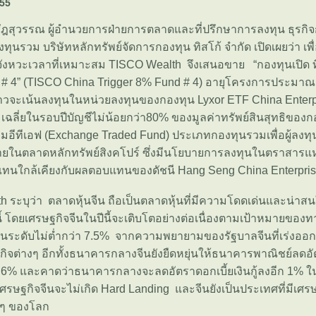
555
ัฎสุวรรณ ผู้อำนวยการฝ่ายการตลาดและที่ปรึกษาการลงทุน ธุรกิ
ุนรวม บริษัทหลักทรัพย์จัดการกองทุน ทิสโก้ จำกัด เปิดเผยว่า เพ
ังหวะเวลาที่เหมาะสม TISCO Wealth จึงเสนอขาย “กองทุนเปิด ทิ
% # 4” (TISCO China Trigger 8% Fund # 4) อายุโครงการประมา
่าวจะเน้นลงทุนในหน่วยลงทุนของกองทุน Lyxor ETF China Enterp
 เฉลี่ยในรอบปีบัญชีไม่น้อยกว่า80% ของมูลค่าทรัพย์สินสุทธิขอ
มอีทีเอฟ (Exchange Traded Fund) ประเภทกองทุนรวมเพื่อผู้ลงทุนท
ายในตลาดหลักทรัพย์สิงคโปร์ ซึ่งมีนโยบายการลงทุนในตราสารแห่ง
แทนใกล้เคียงกับผลตอบแทนของดัชนี Hang Seng China Enterpri
 ระบุว่า ตลาดหุ้นจีน ถือเป็นตลาดหุ้นที่มีความโดดเด่นและน่า
ี้ โดยเศรษฐกิจจีนในปีนี้จะเติบโตอย่างต่อเนื่องตามเป้าหมายของทา
นระดับไม่ต่ำกว่า 7.5% จากความพยายามของรัฐบาลจีนที่เร่งอ
กิจต่างๆ อีกทั้งธนาคารกลางจีนยังยืดหยุ่นให้ธนาคารพาณิชย์ลดอ
ือ 6% และคาดว่าธนาคารกลางจะลดอัตราดอกเบี้ยเงินกู้ลงอีก 1% ในเ
ศรษฐกิจจีนจะไม่เกิด Hard Landing และจีนยังเป็นประเทศที่มีเศร
น ๆ ของโลก