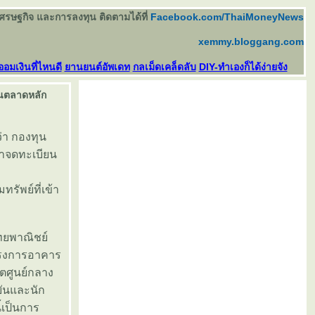
เศรษฐกิจ และการลงทุน ติดตามได้ที่
Facebook.com/ThaiMoneyNews
xemmy.bloggang.com
ออมเงินที่ไหนดี
านยนต์อัพเดท
กลเม็ดเคล็ดลับ
DIY-ทำเองก็ได้ง่ายจัง
ในตลาดหลัก
่า กองทุน
้าจดทะเบียน
รัพย์ที่เข้า
ทยพาณิชย์
ครงการอาคาร
ขตศูนย์กลาง
ันและนัก
้เป็นการ