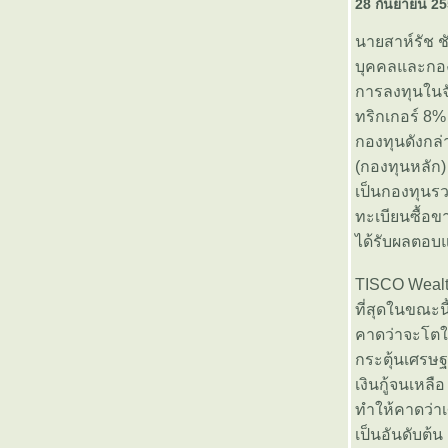
28 กันยายน 2
บลจ.กรุงไทย เปิดขายกองทุนเปิด
กรุงไทย8% ทริกเกอร์ ฟันด์ 10 (KT-
นายสาห์รัช ช
TRIGGER10) วันที่ 12-18
บุคคลและกองท
กุมภาพันธ์ 2556
การลงทุนในจ
ธนาคารกรุงไทยออกเงินฝาก Net
Fees Zero อัตราดอกเบี้ยพิเศษ
ทริกเกอร์ 8
พร้อมจ่ายบิล โอนเงิน ฟรีไม่จำกัด
กองทุนดังกล
จำนวนครั้ง
(กองทุนหลัก)
รายการ VI สายดำ ตอนวิเคราะห์
เป็นกองทุนรว
หุ้นแมวป่วย จากกรุงเทพธุรกิจทีวี
ทะเบียนซื้อข
บลจ. เอ็มเอฟซี เปิดขายกองทุนเปิด
ได้รับผลตอบ
เอ็มเอฟซีสปอท 33 ซีรี่ส์ 4 ตั้งเป้า
ผลตอบแทน 6% ใน 5 เดือน วันที่
TISCO Wealth
21-29 มกราคม 2556
ที่สุดในขณะน
บลจ.ธนชาต เปิดขายกองทุนเปิด
คาดว่าจะโตใ
ธนชาต Smart Fund (T-Smart)
วันที่ 14-21 มกราคม 2556
กระตุ้นเศรษฐ
ธนาคารอาคารสงเคราะห์ เปิดตัว
เงินกู้จนเหล
“เงินฝากอุ่นใจวัยเกษียณ” วันนี้ -
ทำให้คาดว่าเ
วันที่ 30 มิถุนายน 2556
เป็นอันดับต้
บลจ.แอสเซทพลัส เปิดตัวกองทุน