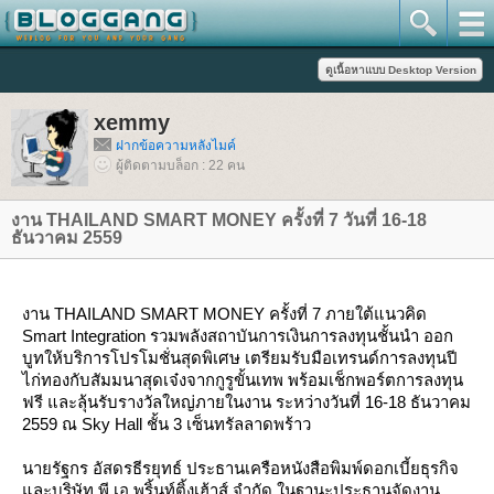
xemmy
ฝากข้อความหลังไมค์
ผู้ติดตามบล็อก : 22 คน
งาน THAILAND SMART MONEY ครั้งที่ 7 วันที่ 16-18
ธันวาคม 2559
งาน THAILAND SMART MONEY ครั้งที่ 7 ภายใต้แนวคิด
Smart Integration รวมพลังสถาบันการเงินการลงทุนชั้นนำ ออก
บูทให้บริการโปรโมชั่นสุดพิเศษ เตรียมรับมือเทรนด์การลงทุนปี
ไก่ทองกับสัมมนาสุดเจ๋งจากกูรูขั้นเทพ พร้อมเช็กพอร์ตการลงทุน
ฟรี และลุ้นรับรางวัลใหญ่ภายในงาน ระหว่างวันที่ 16-18 ธันวาคม
2559 ณ Sky Hall ชั้น 3 เซ็นทรัลลาดพร้าว
นายรัฐกร อัสดรธีรยุทธ์ ประธานเครือหนังสือพิมพ์ดอกเบี้ยธุรกิจ
ละบริษัท พี.เอ.พริ้นท์ติ้งเฮ้าส์ จำกัด ในฐานะประธานจัดงาน