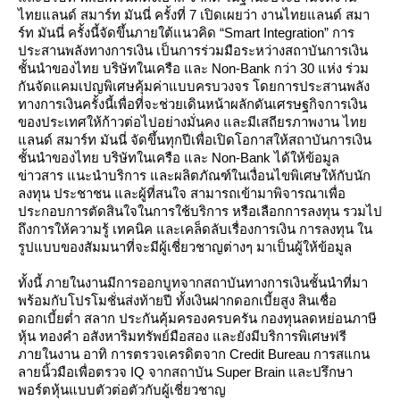
ไทยแลนด์ สมาร์ท มันนี่ ครั้งที่ 7 เปิดเผยว่า งานไทยแลนด์ สมา
ร์ท มันนี่ ครั้งนี้จัดขึ้นภายใต้แนวคิด “Smart Integration” การ
ประสานพลังทางการเงิน เป็นการร่วมมือระหว่างสถาบันการเงิน
ชั้นนำของไทย บริษัทในเครือ และ Non-Bank กว่า 30 แห่ง ร่วม
กันจัดแคมเปญพิเศษคุ้มค่าแบบครบวงจร โดยการประสานพลัง
ทางการเงินครั้งนี้เพื่อที่จะช่วยเดินหน้าผลักดันเศรษฐกิจการเงิน
ของประเทศให้ก้าวต่อไปอย่างมั่นคง และมีเสถียรภาพงาน ไท
ลนด์ สมาร์ท มันนี่ จัดขึ้นทุกปีเพื่อเปิดโอกาสให้สถาบันการเงิน
ชั้นนำของไทย บริษัทในเครือ และ Non-Bank ได้ให้ข้อมูล
ข่าวสาร แนะนำบริการ และผลิตภัณฑ์ในเงื่อนไขพิเศษให้กับนัก
ลงทุน ประชาชน และผู้ที่สนใจ สามารถเข้ามาพิจารณาเพื่อ
ประกอบการตัดสินใจในการใช้บริการ หรือเลือกการลงทุน รวมไป
ถึงการให้ความรู้ เทคนิค และเคล็ดลับเรื่องการเงิน การลงทุน ใน
รูปแบบของสัมมนาที่จะมีผู้เชี่ยวชาญต่างๆ มาเป็นผู้ให้ข้อมูล
ทั้งนี้ ภายในงานมีการออกบูทจากสถาบันทางการเงินชั้นนำที่มา
พร้อมกับโปรโมชั่นส่งท้ายปี ทั้งเงินฝากดอกเบี้ยสูง สินเชื่อ
ดอกเบี้ยต่ำ สลาก ประกันคุ้มครองครบครัน กองทุนลดหย่อนภาษี
หุ้น ทองคำ อสังหาริมทรัพย์มือสอง และยังมีบริการพิเศษฟรี
ภายในงาน อาทิ การตรวจเครดิตจาก Credit Bureau การสแกน
ลายนิ้วมือเพื่อตรวจ IQ จากสถาบัน Super Brain และปรึกษา
พอร์ตหุ้นแบบตัวต่อตัวกับผู้เชี่ยวชาญ