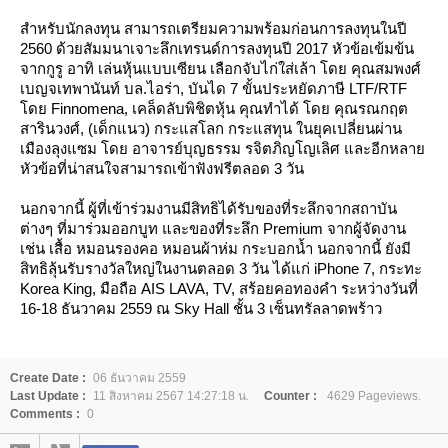
สำหรับนักลงทุน สามารถเตรียมความพร้อมก่อนการลงทุนในปี
2560 ด้วยสัมมนาเจาะลึกเทรนด์การลงทุนปี 2017 หัวข้อเข้มข้น
จากกูรู อาทิ เล่นหุ้นแบบเซียน เลือกจับไก่ใส่เล้า โดย คุณสมพงศ์
เบญจเทพานันท์ บล.ไอร่า, บันได 7 ขั้นประหยัดภาษี LTF/RTF
ดย Finnomena, เคล็ดลับพิชิตหุ้น คุณทำได้ โดย คุณรณกฤต
สารินวงศ์, (เด็กแนว) กระแสโลก กระแสทุน ในยุคเปลี่ยนผ่าน
เมืองลุงแซม โดย อาจารย์บุญธรรม รจิตภิญโญเลิศ และอีกหลา
หัวข้อที่น่าสนใจสามารถเข้าฟังฟรีตลอด 3 วัน
นอกจากนี้ ผู้ที่เข้าร่วมงานมีสิทธิได้รับของที่ระลึกจากสถาบัน
ต่างๆ ที่มาร่วมออกบูท และของที่ระลึก Premium จากผู้จัดงาน
เช่น เสื้อ หมอนรองคอ หมอนผ้าห่ม กระบอกน้ำ นอกจากนี้ ยังมี
สิทธิลุ้นรับรางวัลใหญ่ในงานตลอด 3 วัน ได้แก่ iPhone 7, กระทะ
Korea King, มือถือ AIS LAVA, TV, สร้อยคอทองคำ ระหว่างวันที่
16-18 ธันวาคม 2559 ณ Sky Hall ชั้น 3 เซ็นทรัลลาดพร้าว
Create Date :
06 ธันวาคม 2559
Last Update :
11 สิงหาคม 2567 14:27:18 น.
Counter :
4629 Pageviews.
Comments :
0