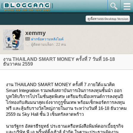
xemmy
ฝากข้อความหลังไมค์
ผู้ติดตามบล็อก : 22 คน
งาน THAILAND SMART MONEY ครั้งที่ 7 วันที่ 16-18
ธันวาคม 2559
งาน THAILAND SMART MONEY ครั้งที่ 7 ภายใต้แนวคิด
Smart Integration รวมพลังสถาบันการเงินการลงทุนชั้นนำ ออก
บูทให้บริการโปรโมชั่นสุดพิเศษ เตรียมรับมือเทรนด์การลงทุนปี
ไก่ทองกับสัมมนาสุดเจ๋งจากกูรูขั้นเทพ พร้อมเช็กพอร์ตการลงทุน
ฟรี และลุ้นรับรางวัลใหญ่ภายในงาน ระหว่างวันที่ 16-18 ธันวาคม
2559 ณ Sky Hall ชั้น 3 เซ็นทรัลลาดพร้าว
นายรัฐกร อัสดรธีรยุทธ์ ประธานเครือหนังสือพิมพ์ดอกเบี้ยธุรกิจ
ละบริษัท พี.เอ.พริ้นท์ติ้งเฮ้าส์ จำกัด ในฐานะประธานจัดงาน