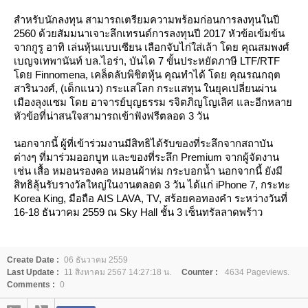
สำหรับนักลงทุน สามารถเตรียมความพร้อมก่อนการลงทุนในปี
2560 ด้วยสัมมนาเจาะลึกเทรนด์การลงทุนปี 2017 หัวข้อเข้มข้น
จากกูรู อาทิ เล่นหุ้นแบบเซียน เลือกจับไก่ใส่เล้า โดย คุณสมพงศ์
เบญจเทพานันท์ บล.ไอร่า, บันได 7 ขั้นประหยัดภาษี LTF/RTF
ดย Finnomena, เคล็ดลับพิชิตหุ้น คุณทำได้ โดย คุณรณกฤต
สารินวงศ์, (เด็กแนว) กระแสโลก กระแสทุน ในยุคเปลี่ยนผ่าน
เมืองลุงแซม โดย อาจารย์บุญธรรม รจิตภิญโญเลิศ และอีกหลา
หัวข้อที่น่าสนใจสามารถเข้าฟังฟรีตลอด 3 วัน
นอกจากนี้ ผู้ที่เข้าร่วมงานมีสิทธิได้รับของที่ระลึกจากสถาบัน
ต่างๆ ที่มาร่วมออกบูท และของที่ระลึก Premium จากผู้จัดงาน
เช่น เสื้อ หมอนรองคอ หมอนผ้าห่ม กระบอกน้ำ นอกจากนี้ ยังมี
สิทธิลุ้นรับรางวัลใหญ่ในงานตลอด 3 วัน ได้แก่ iPhone 7, กระทะ
Korea King, มือถือ AIS LAVA, TV, สร้อยคอทองคำ ระหว่างวันที่
16-18 ธันวาคม 2559 ณ Sky Hall ชั้น 3 เซ็นทรัลลาดพร้าว
Create Date :
06 ธันวาคม 2559
Last Update :
11 สิงหาคม 2567 14:27:18 น.
Counter :
4634 Pageviews.
Comments :
0