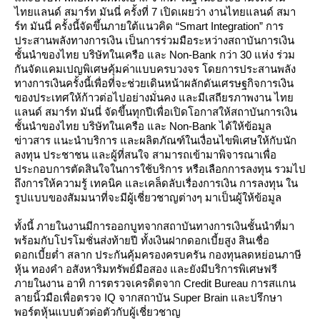
ไทยแลนด์ สมาร์ท มันนี่ ครั้งที่ 7 เปิดเผยว่า งานไทยแลนด์ สมา
ร์ท มันนี่ ครั้งนี้จัดขึ้นภายใต้แนวคิด “Smart Integration” การ
ประสานพลังทางการเงิน เป็นการร่วมมือระหว่างสถาบันการเงิน
ชั้นนำของไทย บริษัทในเครือ และ Non-Bank กว่า 30 แห่ง ร่วม
กันจัดแคมเปญพิเศษคุ้มค่าแบบครบวงจร โดยการประสานพลัง
ทางการเงินครั้งนี้เพื่อที่จะช่วยเดินหน้าผลักดันเศรษฐกิจการเงิน
ของประเทศให้ก้าวต่อไปอย่างมั่นคง และมีเสถียรภาพงาน ไท
ลนด์ สมาร์ท มันนี่ จัดขึ้นทุกปีเพื่อเปิดโอกาสให้สถาบันการเงิน
ชั้นนำของไทย บริษัทในเครือ และ Non-Bank ได้ให้ข้อมูล
ข่าวสาร แนะนำบริการ และผลิตภัณฑ์ในเงื่อนไขพิเศษให้กับนัก
ลงทุน ประชาชน และผู้ที่สนใจ สามารถเข้ามาพิจารณาเพื่อ
ประกอบการตัดสินใจในการใช้บริการ หรือเลือกการลงทุน รวมไป
ถึงการให้ความรู้ เทคนิค และเคล็ดลับเรื่องการเงิน การลงทุน ใน
รูปแบบของสัมมนาที่จะมีผู้เชี่ยวชาญต่างๆ มาเป็นผู้ให้ข้อมูล
ทั้งนี้ ภายในงานมีการออกบูทจากสถาบันทางการเงินชั้นนำที่มา
พร้อมกับโปรโมชั่นส่งท้ายปี ทั้งเงินฝากดอกเบี้ยสูง สินเชื่อ
ดอกเบี้ยต่ำ สลาก ประกันคุ้มครองครบครัน กองทุนลดหย่อนภาษี
หุ้น ทองคำ อสังหาริมทรัพย์มือสอง และยังมีบริการพิเศษฟรี
ภายในงาน อาทิ การตรวจเครดิตจาก Credit Bureau การสแกน
ลายนิ้วมือเพื่อตรวจ IQ จากสถาบัน Super Brain และปรึกษา
พอร์ตหุ้นแบบตัวต่อตัวกับผู้เชี่ยวชาญ