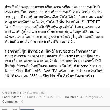
สำหรับนักลงทุน สามารถเตรียมความพร้อมก่อนการลงทุนในปี
2560 ด้วยสัมมนาเจาะลึกเทรนด์การลงทุนปี 2017 หัวข้อเข้มข้น
จากกูรู อาทิ เล่นหุ้นแบบเซียน เลือกจับไก่ใส่เล้า โดย คุณสมพงศ์
เบญจเทพานันท์ บล.ไอร่า, บันได 7 ขั้นประหยัดภาษี LTF/RTF
ดย Finnomena, เคล็ดลับพิชิตหุ้น คุณทำได้ โดย คุณรณกฤต
สารินวงศ์, (เด็กแนว) กระแสโลก กระแสทุน ในยุคเปลี่ยนผ่าน
เมืองลุงแซม โดย อาจารย์บุญธรรม รจิตภิญโญเลิศ และอีกหลา
หัวข้อที่น่าสนใจสามารถเข้าฟังฟรีตลอด 3 วัน
นอกจากนี้ ผู้ที่เข้าร่วมงานมีสิทธิได้รับของที่ระลึกจากสถาบัน
ต่างๆ ที่มาร่วมออกบูท และของที่ระลึก Premium จากผู้จัดงาน
เช่น เสื้อ หมอนรองคอ หมอนผ้าห่ม กระบอกน้ำ นอกจากนี้ ยังมี
สิทธิลุ้นรับรางวัลใหญ่ในงานตลอด 3 วัน ได้แก่ iPhone 7, กระทะ
Korea King, มือถือ AIS LAVA, TV, สร้อยคอทองคำ ระหว่างวันที่
16-18 ธันวาคม 2559 ณ Sky Hall ชั้น 3 เซ็นทรัลลาดพร้าว
Create Date :
06 ธันวาคม 2559
Last Update :
11 สิงหาคม 2567 14:27:18 น.
Counter :
4637 Pageviews.
Comments :
0