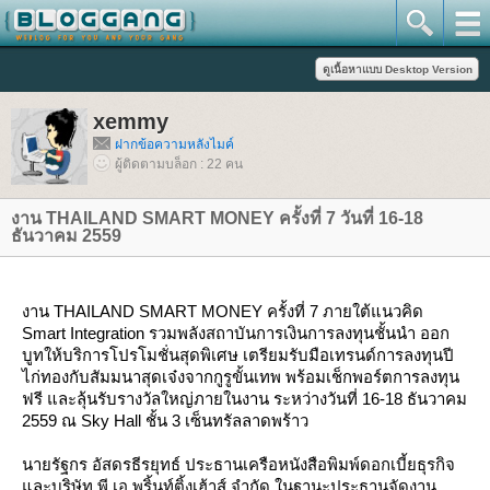
xemmy
ฝากข้อความหลังไมค์
ผู้ติดตามบล็อก : 22 คน
งาน THAILAND SMART MONEY ครั้งที่ 7 วันที่ 16-18
ธันวาคม 2559
งาน THAILAND SMART MONEY ครั้งที่ 7 ภายใต้แนวคิด
Smart Integration รวมพลังสถาบันการเงินการลงทุนชั้นนำ ออก
บูทให้บริการโปรโมชั่นสุดพิเศษ เตรียมรับมือเทรนด์การลงทุนปี
ไก่ทองกับสัมมนาสุดเจ๋งจากกูรูขั้นเทพ พร้อมเช็กพอร์ตการลงทุน
ฟรี และลุ้นรับรางวัลใหญ่ภายในงาน ระหว่างวันที่ 16-18 ธันวาคม
2559 ณ Sky Hall ชั้น 3 เซ็นทรัลลาดพร้าว
นายรัฐกร อัสดรธีรยุทธ์ ประธานเครือหนังสือพิมพ์ดอกเบี้ยธุรกิจ
ละบริษัท พี.เอ.พริ้นท์ติ้งเฮ้าส์ จำกัด ในฐานะประธานจัดงาน