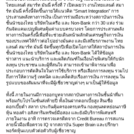
ไทยแลนด์ สมาร์ท มันนี่ ครั้งที่ 7 เปิดเผยว่า งานไทยแลนด์ สมา
ร์ท มันนี่ ครั้งนี้จัดขึ้นภายใต้แนวคิด “Smart Integration” การ
ประสานพลังทางการเงิน เป็นการร่วมมือระหว่างสถาบันการเงิน
ชั้นนำของไทย บริษัทในเครือ และ Non-Bank กว่า 30 แห่ง ร่วม
กันจัดแคมเปญพิเศษคุ้มค่าแบบครบวงจร โดยการประสานพลัง
ทางการเงินครั้งนี้เพื่อที่จะช่วยเดินหน้าผลักดันเศรษฐกิจการเงิน
ของประเทศให้ก้าวต่อไปอย่างมั่นคง และมีเสถียรภาพงาน ไท
ลนด์ สมาร์ท มันนี่ จัดขึ้นทุกปีเพื่อเปิดโอกาสให้สถาบันการเงิน
ชั้นนำของไทย บริษัทในเครือ และ Non-Bank ได้ให้ข้อมูล
ข่าวสาร แนะนำบริการ และผลิตภัณฑ์ในเงื่อนไขพิเศษให้กับนัก
ลงทุน ประชาชน และผู้ที่สนใจ สามารถเข้ามาพิจารณาเพื่อ
ประกอบการตัดสินใจในการใช้บริการ หรือเลือกการลงทุน รวมไป
ถึงการให้ความรู้ เทคนิค และเคล็ดลับเรื่องการเงิน การลงทุน ใน
รูปแบบของสัมมนาที่จะมีผู้เชี่ยวชาญต่างๆ มาเป็นผู้ให้ข้อมูล
ทั้งนี้ ภายในงานมีการออกบูทจากสถาบันทางการเงินชั้นนำที่มา
พร้อมกับโปรโมชั่นส่งท้ายปี ทั้งเงินฝากดอกเบี้ยสูง สินเชื่อ
ดอกเบี้ยต่ำ สลาก ประกันคุ้มครองครบครัน กองทุนลดหย่อนภาษี
หุ้น ทองคำ อสังหาริมทรัพย์มือสอง และยังมีบริการพิเศษฟรี
ภายในงาน อาทิ การตรวจเครดิตจาก Credit Bureau การสแกน
ลายนิ้วมือเพื่อตรวจ IQ จากสถาบัน Super Brain และปรึกษา
พอร์ตหุ้นแบบตัวต่อตัวกับผู้เชี่ยวชาญ