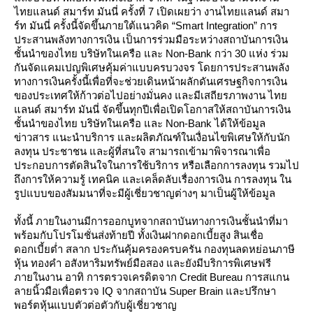
ไทยแลนด์ สมาร์ท มันนี่ ครั้งที่ 7 เปิดเผยว่า งานไทยแลนด์ สมา
ร์ท มันนี่ ครั้งนี้จัดขึ้นภายใต้แนวคิด “Smart Integration” การ
ประสานพลังทางการเงิน เป็นการร่วมมือระหว่างสถาบันการเงิน
ชั้นนำของไทย บริษัทในเครือ และ Non-Bank กว่า 30 แห่ง ร่วม
กันจัดแคมเปญพิเศษคุ้มค่าแบบครบวงจร โดยการประสานพลัง
ทางการเงินครั้งนี้เพื่อที่จะช่วยเดินหน้าผลักดันเศรษฐกิจการเงิน
ของประเทศให้ก้าวต่อไปอย่างมั่นคง และมีเสถียรภาพงาน ไท
ลนด์ สมาร์ท มันนี่ จัดขึ้นทุกปีเพื่อเปิดโอกาสให้สถาบันการเงิน
ชั้นนำของไทย บริษัทในเครือ และ Non-Bank ได้ให้ข้อมูล
ข่าวสาร แนะนำบริการ และผลิตภัณฑ์ในเงื่อนไขพิเศษให้กับนัก
ลงทุน ประชาชน และผู้ที่สนใจ สามารถเข้ามาพิจารณาเพื่อ
ประกอบการตัดสินใจในการใช้บริการ หรือเลือกการลงทุน รวมไป
ถึงการให้ความรู้ เทคนิค และเคล็ดลับเรื่องการเงิน การลงทุน ใน
รูปแบบของสัมมนาที่จะมีผู้เชี่ยวชาญต่างๆ มาเป็นผู้ให้ข้อมูล
ทั้งนี้ ภายในงานมีการออกบูทจากสถาบันทางการเงินชั้นนำที่มา
พร้อมกับโปรโมชั่นส่งท้ายปี ทั้งเงินฝากดอกเบี้ยสูง สินเชื่อ
ดอกเบี้ยต่ำ สลาก ประกันคุ้มครองครบครัน กองทุนลดหย่อนภาษี
หุ้น ทองคำ อสังหาริมทรัพย์มือสอง และยังมีบริการพิเศษฟรี
ภายในงาน อาทิ การตรวจเครดิตจาก Credit Bureau การสแกน
ลายนิ้วมือเพื่อตรวจ IQ จากสถาบัน Super Brain และปรึกษา
พอร์ตหุ้นแบบตัวต่อตัวกับผู้เชี่ยวชาญ