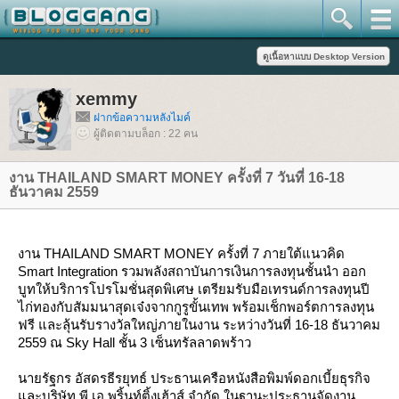
xemmy
ฝากข้อความหลังไมค์
ผู้ติดตามบล็อก : 22 คน
งาน THAILAND SMART MONEY ครั้งที่ 7 วันที่ 16-18
ธันวาคม 2559
งาน THAILAND SMART MONEY ครั้งที่ 7 ภายใต้แนวคิด
Smart Integration รวมพลังสถาบันการเงินการลงทุนชั้นนำ ออก
บูทให้บริการโปรโมชั่นสุดพิเศษ เตรียมรับมือเทรนด์การลงทุนปี
ไก่ทองกับสัมมนาสุดเจ๋งจากกูรูขั้นเทพ พร้อมเช็กพอร์ตการลงทุน
ฟรี และลุ้นรับรางวัลใหญ่ภายในงาน ระหว่างวันที่ 16-18 ธันวาคม
2559 ณ Sky Hall ชั้น 3 เซ็นทรัลลาดพร้าว
นายรัฐกร อัสดรธีรยุทธ์ ประธานเครือหนังสือพิมพ์ดอกเบี้ยธุรกิจ
ละบริษัท พี.เอ.พริ้นท์ติ้งเฮ้าส์ จำกัด ในฐานะประธานจัดงาน