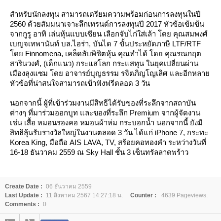
สำหรับนักลงทุน สามารถเตรียมความพร้อมก่อนการลงทุนในปี
2560 ด้วยสัมมนาเจาะลึกเทรนด์การลงทุนปี 2017 หัวข้อเข้มข้น
จากกูรู อาทิ เล่นหุ้นแบบเซียน เลือกจับไก่ใส่เล้า โดย คุณสมพงศ์
เบญจเทพานันท์ บล.ไอร่า, บันได 7 ขั้นประหยัดภาษี LTF/RTF
ดย Finnomena, เคล็ดลับพิชิตหุ้น คุณทำได้ โดย คุณรณกฤต
สารินวงศ์, (เด็กแนว) กระแสโลก กระแสทุน ในยุคเปลี่ยนผ่าน
เมืองลุงแซม โดย อาจารย์บุญธรรม รจิตภิญโญเลิศ และอีกหลา
หัวข้อที่น่าสนใจสามารถเข้าฟังฟรีตลอด 3 วัน
นอกจากนี้ ผู้ที่เข้าร่วมงานมีสิทธิได้รับของที่ระลึกจากสถาบัน
ต่างๆ ที่มาร่วมออกบูท และของที่ระลึก Premium จากผู้จัดงาน
เช่น เสื้อ หมอนรองคอ หมอนผ้าห่ม กระบอกน้ำ นอกจากนี้ ยังมี
สิทธิลุ้นรับรางวัลใหญ่ในงานตลอด 3 วัน ได้แก่ iPhone 7, กระทะ
Korea King, มือถือ AIS LAVA, TV, สร้อยคอทองคำ ระหว่างวันที่
16-18 ธันวาคม 2559 ณ Sky Hall ชั้น 3 เซ็นทรัลลาดพร้าว
Create Date :
06 ธันวาคม 2559
Last Update :
11 สิงหาคม 2567 14:27:18 น.
Counter :
4639 Pageviews.
Comments :
0