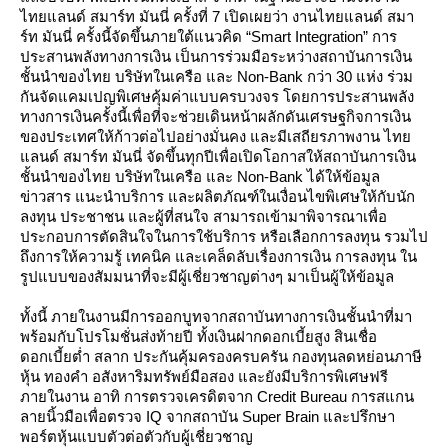
ไทยแลนด์ สมาร์ท มันนี่ ครั้งที่ 7 เปิดเผยว่า งานไทยแลนด์ สมา
ร์ท มันนี่ ครั้งนี้จัดขึ้นภายใต้แนวคิด “Smart Integration” การ
ประสานพลังทางการเงิน เป็นการร่วมมือระหว่างสถาบันการเงิน
ชั้นนำของไทย บริษัทในเครือ และ Non-Bank กว่า 30 แห่ง ร่วม
กันจัดแคมเปญพิเศษคุ้มค่าแบบครบวงจร โดยการประสานพลัง
ทางการเงินครั้งนี้เพื่อที่จะช่วยเดินหน้าผลักดันเศรษฐกิจการเงิน
ของประเทศให้ก้าวต่อไปอย่างมั่นคง และมีเสถียรภาพงาน ไท
ลนด์ สมาร์ท มันนี่ จัดขึ้นทุกปีเพื่อเปิดโอกาสให้สถาบันการเงิน
ชั้นนำของไทย บริษัทในเครือ และ Non-Bank ได้ให้ข้อมูล
ข่าวสาร แนะนำบริการ และผลิตภัณฑ์ในเงื่อนไขพิเศษให้กับนัก
ลงทุน ประชาชน และผู้ที่สนใจ สามารถเข้ามาพิจารณาเพื่อ
ประกอบการตัดสินใจในการใช้บริการ หรือเลือกการลงทุน รวมไป
ถึงการให้ความรู้ เทคนิค และเคล็ดลับเรื่องการเงิน การลงทุน ใน
รูปแบบของสัมมนาที่จะมีผู้เชี่ยวชาญต่างๆ มาเป็นผู้ให้ข้อมูล
ทั้งนี้ ภายในงานมีการออกบูทจากสถาบันทางการเงินชั้นนำที่มา
พร้อมกับโปรโมชั่นส่งท้ายปี ทั้งเงินฝากดอกเบี้ยสูง สินเชื่อ
ดอกเบี้ยต่ำ สลาก ประกันคุ้มครองครบครัน กองทุนลดหย่อนภาษี
หุ้น ทองคำ อสังหาริมทรัพย์มือสอง และยังมีบริการพิเศษฟรี
ภายในงาน อาทิ การตรวจเครดิตจาก Credit Bureau การสแกน
ลายนิ้วมือเพื่อตรวจ IQ จากสถาบัน Super Brain และปรึกษา
พอร์ตหุ้นแบบตัวต่อตัวกับผู้เชี่ยวชาญ