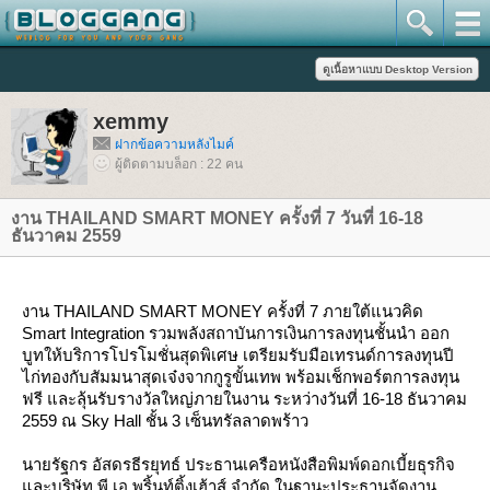
xemmy
ฝากข้อความหลังไมค์
ผู้ติดตามบล็อก : 22 คน
งาน THAILAND SMART MONEY ครั้งที่ 7 วันที่ 16-18
ธันวาคม 2559
งาน THAILAND SMART MONEY ครั้งที่ 7 ภายใต้แนวคิด
Smart Integration รวมพลังสถาบันการเงินการลงทุนชั้นนำ ออก
บูทให้บริการโปรโมชั่นสุดพิเศษ เตรียมรับมือเทรนด์การลงทุนปี
ไก่ทองกับสัมมนาสุดเจ๋งจากกูรูขั้นเทพ พร้อมเช็กพอร์ตการลงทุน
ฟรี และลุ้นรับรางวัลใหญ่ภายในงาน ระหว่างวันที่ 16-18 ธันวาคม
2559 ณ Sky Hall ชั้น 3 เซ็นทรัลลาดพร้าว
นายรัฐกร อัสดรธีรยุทธ์ ประธานเครือหนังสือพิมพ์ดอกเบี้ยธุรกิจ
ละบริษัท พี.เอ.พริ้นท์ติ้งเฮ้าส์ จำกัด ในฐานะประธานจัดงาน