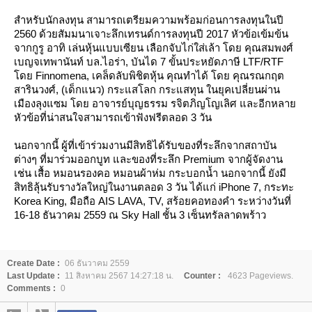
สำหรับนักลงทุน สามารถเตรียมความพร้อมก่อนการลงทุนในปี
2560 ด้วยสัมมนาเจาะลึกเทรนด์การลงทุนปี 2017 หัวข้อเข้มข้น
จากกูรู อาทิ เล่นหุ้นแบบเซียน เลือกจับไก่ใส่เล้า โดย คุณสมพงศ์
เบญจเทพานันท์ บล.ไอร่า, บันได 7 ขั้นประหยัดภาษี LTF/RTF
ดย Finnomena, เคล็ดลับพิชิตหุ้น คุณทำได้ โดย คุณรณกฤต
สารินวงศ์, (เด็กแนว) กระแสโลก กระแสทุน ในยุคเปลี่ยนผ่าน
เมืองลุงแซม โดย อาจารย์บุญธรรม รจิตภิญโญเลิศ และอีกหลา
หัวข้อที่น่าสนใจสามารถเข้าฟังฟรีตลอด 3 วัน
นอกจากนี้ ผู้ที่เข้าร่วมงานมีสิทธิได้รับของที่ระลึกจากสถาบัน
ต่างๆ ที่มาร่วมออกบูท และของที่ระลึก Premium จากผู้จัดงาน
เช่น เสื้อ หมอนรองคอ หมอนผ้าห่ม กระบอกน้ำ นอกจากนี้ ยังมี
สิทธิลุ้นรับรางวัลใหญ่ในงานตลอด 3 วัน ได้แก่ iPhone 7, กระทะ
Korea King, มือถือ AIS LAVA, TV, สร้อยคอทองคำ ระหว่างวันที่
16-18 ธันวาคม 2559 ณ Sky Hall ชั้น 3 เซ็นทรัลลาดพร้าว
Create Date :
06 ธันวาคม 2559
Last Update :
11 สิงหาคม 2567 14:27:18 น.
Counter :
4623 Pageviews.
Comments :
0