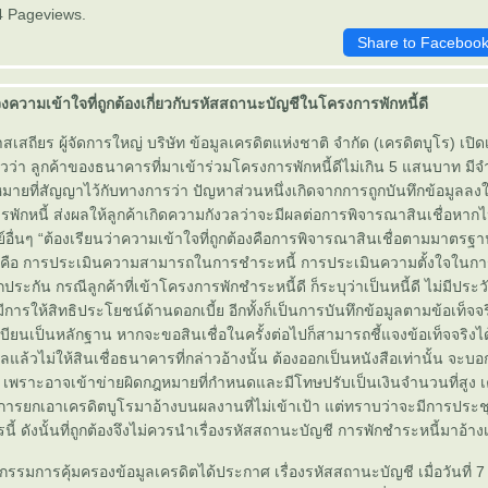
4 Pageviews.
Share to Faceboo
จงความเข้าใจที่ถูกต้องเกี่ยวกับรหัสสถานะบัญชีในโครงการพักหนี้ดี
สถียร ผู้จัดการใหญ่ บริษัท ข้อมูลเครดิตแห่งชาติ จำกัด (เครดิตบูโร) เปิด
ล่าวว่า ลูกค้าของธนาคารที่มาเข้าร่วมโครงการพักหนี้ดีไม่เกิน 5 แสนบาท มี
มายที่สัญญาไว้กับทางการว่า ปัญหาส่วนหนึ่งเกิดจากการถูกบันทึกข้อมูลลง
รพักหนี้ ส่งผลให้ลูกค้าเกิดความกังวลว่าจะมีผลต่อการพิจารณาสินเชื่อหากไ
ื่นๆ “ต้องเรียนว่าความเข้าใจที่ถูกต้องคือการพิจารณาสินเชื่อตามมาตรฐ
หลักคือ การประเมินความสามารถในการชำระหนี้ การประเมินความตั้งใจในก
ระกัน กรณีลูกค้าที่เข้าโครงการพักชำระหนี้ดี ก็ระบุว่าเป็นหนี้ดี ไม่มีประ
ารให้สิทธิประโยชน์ด้านดอกเบี้ย อีกทั้งก็เป็นการบันทึกข้อมูลตามข้อเท็จจร
เบียนเป็นหลักฐาน หากจะขอสินเชื่อในครั้งต่อไปก็สามารถชี้แจงข้อเท็จจริงไ
ผลแล้วไม่ให้สินเชื่อธนาคารที่กล่าวอ้างนั้น ต้องออกเป็นหนังสือเท่านั้น จะ
 เพราะอาจเข้าข่ายผิดกฎหมายที่กำหนดและมีโทษปรับเป็นเงินจำนวนที่สูง เ
ีการยกเอาเครดิตบูโรมาอ้างบนผลงานที่ไม่เข้าเป้า แต่ทราบว่าจะมีการประ
ี้ ดังนั้นที่ถูกต้องจึงไม่ควรนำเรื่องรหัสสถานะบัญชี การพักชำระหนี้มาอ้างเ
รรมการคุ้มครองข้อมูลเครดิตได้ประกาศ เรื่องรหัสสถานะบัญชี เมื่อวันที่ 7