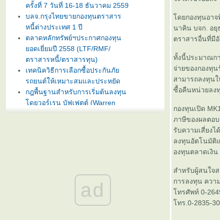
ครั้งที่ 7 วันที่ 16-18 ธันวาคม 2559
บลจ.กรุงไทยขายกองทุนตราสาร
ดยกองทุนอาจพิ
หนี้ต่างประเทศ 1 ปี
นาคิน บจก. อยุ
ตลาดหลักทรัพย์ฯประกาศกองทุน
ตราสารอื่นที่มี
อดเยี่ยมปี 2558 (LTF/RMF/
ทั้งนี้ประมาณก
ตราสารหนี้/ตราสารทุน)
จ่ายของกองทุน
เทคนิควิธีการเลือกซื้อประกันภั
สามารถลงทุนให
รถยนต์ให้เหมาะสมและประหยัด
ซื้อคืนหน่วยลง
กฎพื้นฐานสำหรับการเริ่มต้นลงทุน
ดยวอร์เรน บัฟเฟตต์ (Warren
กองทุนเปิด MK1
Buffet)
ภาษีของผลตอบ
บลจ. กรุงไทย ฉวยจังหวะตลาดหุ้น
รับความเสี่ยงไ
ปรับลงแรง เปิดขายกองทุน
ลงทุนอัตโนมัติ
TRIG5-2 วันที่ 8-15 มกราคมนี้
องทุนตลาดเงิน เ
ธนาคารทิสโก้เปิดตัวเงินฝากรับปี
หม่ ออมทรัพย์ไดมอนด์ เสนออัตรา
สำหรับผู้สนใจส
ดอกเบี้ยสูง 3% ต่อปี
การลงทุน ความเ
ad
บลจ. ทิสโก้ เปิดเสนอขาย “กองทุน
ทรศัพท์ 0-264
เปิด ทิสโก้ เจแปน อิควิตี้ ทริกเกอร์
ทร.0-2835-305
8% #2” วันที่ 2- 9 ม.ค. 2557
การ์ตูนเม่าอินเวสเตอร์ ต้อนรับวัน