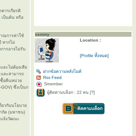
คารเกียรติ
 เป็นต้น หรือ
xemmy
มาณการค่าใช้
Location :
ี หากไม่
ดการอาจไม่รับ
[Profile ทั้งหมด]
 และไม่ต้องเสี
ฝากข้อความหลังไมค์
ว และสามารถ
Rss Feed
ซื้อคืนหน่ว
Smember
-GOV) ซึ่งเป็นก
ผู้ติดตามบล็อก : 22 คน [
?
]
เกี่ยวกับนโยบา
จำกัด (มหาชน)
าแจ้งวัฒนะ