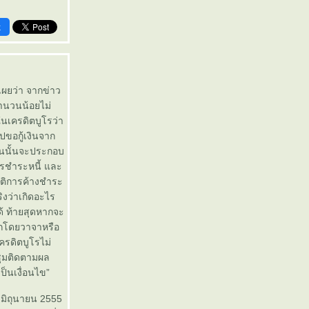
k
เผยว่า จากข่าว
จำนวนน้อยไม่
ในเครดิตบูโรว่า
ปขอกู้เงินจาก
านนั้นจะประกอบ
ารชำระหนี้ และ
วัติการค้างชำระ
ิงว่าเกิดอะไร
ด้ ท้ายสุดหากจะ
บอกโดยวาจาหรือ
ครดิตบูโรไม่
ชุมติดตามผล
ป็นเงื่อนไข”
 มิถุนายน 2555