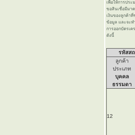
บลจ.กรุงไทย เปิดขายกองทุนเปิด
เพื่อให้การประ
กรุงไทย8% ทริกเกอร์ ฟันด์ 10 (KT-
ขอสินเชื่อมีม
TRIGGER10) วันที่ 12-18
เงินของลูกค้าที
กุมภาพันธ์ 2556
ข้อมูล และจะทำ
ธนาคารกรุงไทยออกเงินฝาก Net
การออกบัตรเคร
Fees Zero อัตราดอกเบี้ยพิเศษ
ดังนี้
พร้อมจ่ายบิล โอนเงิน ฟรีไม่จำกัด
จำนวนครั้ง
รหัสสถ
รายการ VI สายดำ ตอนวิเคราะห์
ลูกค้า
หุ้นแมวป่วย จากกรุงเทพธุรกิจทีวี
บลจ. เอ็มเอฟซี เปิดขายกองทุนเปิด
ประเภท
เอ็มเอฟซีสปอท 33 ซีรี่ส์ 4 ตั้งเป้า
บุคคล
ผลตอบแทน 6% ใน 5 เดือน วันที่
ธรรมดา
21-29 มกราคม 2556
บลจ.ธนชาต เปิดขายกองทุนเปิด
ธนชาต Smart Fund (T-Smart)
วันที่ 14-21 มกราคม 2556
ธนาคารอาคารสงเคราะห์ เปิดตัว
12
“เงินฝากอุ่นใจวัยเกษียณ” วันนี้ -
วันที่ 30 มิถุนายน 2556
บลจ.แอสเซทพลัส เปิดตัวกองทุน