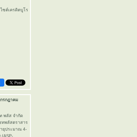
บไซต์เครดิตบูโร
k
3 กรกฎาคม
ท พลัส จำกัด
สเซทพลัสตราสาร
 อายุประมาณ 4-
 (ASP-