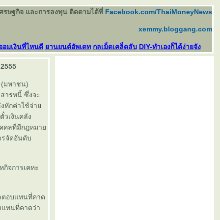
เศรษฐกิจ และการลงทุน ติดตามได้ที่
Facebook.com/ThaiMoneyNews
xemmy.bloggang.com
ออมเงินที่ไหนดี
านยนต์อัพเดท
กลเม็ดเคล็ดลับ
DIY-ทำเองก็ได้ง่ายจัง
ม 2555
ด (มหาชน)
สารหนี้ ซึ่งจะ
งหักค่าใช้จ่า
๋วเงินคลัง
บุคคลที่มีกฎหมา
รจัดอันดับ
สาหกิจการเคหะ
ผลตอบแทนที่คาด
บแทนที่คาดว่า