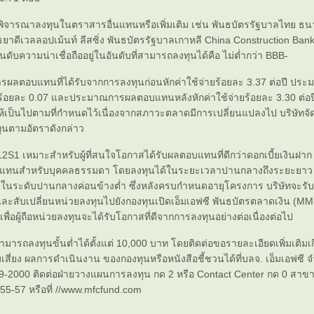
จารณาลงทุนในตราสารอื่นแทนหรือเพิ่มเติม เช่น พันธบัตรรัฐบาลไทย ธนา
ธยาดีเวลลอปเม้นท์ ลีสซิ่ง พันธบัตรรัฐบาลเกาหลี China Construction Bank
อันดับความน่าเชื่อถืออยู่ในอันดับที่สามารถลงทุนได้คือ ไม่ต่ำกว่า BBB-
ารผลตอบแทนที่ได้รับจากการลงทุนก่อนหักค่าใช้จ่ายร้อยละ 3.37 ต่อปี ประ
ร้อยละ 0.07 และประมาณการผลตอบแทนหลังหักค่าใช้จ่ายร้อยละ 3.30 ต่อป
้เป็นไปตามที่กำหนดไว้เนื่องจากสภาวะตลาดมีการเปลี่ยนแปลงไป บริษัทจั
ทุนตามอัตราดังกล่าว
2S1 เหมาะสำหรับผู้ที่สนใจโอกาสได้รับผลตอบแทนที่ดีกว่าดอกเบี้ยเงินฝาก
แทนสำหรับบุคคลธรรมดา โดยลงทุนได้ในระยะเวลาปานกลางถึงระยะยา
ด้ในระดับปานกลางค่อนข้างต่ำ ซึ่งหลังครบกำหนดอายุโครงการ บริษัทจะรับ
และสับเปลี่ยนหน่วยลงทุนไปยังกองทุนเปิดเอ็มเอฟซี พันธบัตรตลาดเงิน (MM
พื่อผู้ถือหน่วยลงทุนจะได้รับโอกาสที่ดีจากการลงทุนอย่างต่อเนื่องต่อไป
ามารถลงทุนขั้นต่ำได้ตั้งแต่ 10,000 บาท โดยติดต่อขอรายละเอียดเพิ่มเติม
สี่ยง ผลการดำเนินงาน ของกองทุนหรือหนังสือชี้ชวนได้ที่บลจ. เอ็มเอฟซี 
9-2000 ติดต่อฝ่ายวางแผนการลงทุน กด 2 หรือ Contact Center กด 0 สาข
5-57 หรือที่ //www.mfcfund.com