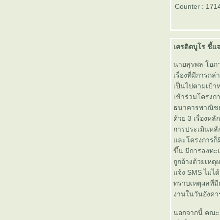
Counter : 171
บัวหลวง 1 เมษายน 2556
เทคนิคลงทุนในกองทุน Trigger
Fund โดย Money Channel
นักธุรกิจต่างชาติวิเคราะห์แผน
เครดิตบูโร ชี้แ
ลงทุน 2 ล้านล้าน จากกรุงเทพ
ธุรกิจทีวี
นายสุรพล โอภาสเ
Good Morning News จาก กองทุน
เรื่องที่มีการก
บัวหลวง 29 มีนาคม 2556
เป็นไปตามเป้าห
Good Morning News จาก กองทุน
เข้าร่วมโครงกา
บัวหลวง 28 มีนาคม 2556
ธนาคารพาณิชย์อ
Good Morning News จาก กองทุน
ด้วย 3 เรื่อง
บัวหลวง 26 มีนาคม 2556
การประเมินหลักป
ประกาศผลรางวัล Morningstar
ละโครงการก็มีก
Thailand Fund Awards 2013
ขึ้น มีการลงทะ
ข่าวหุ้น เศรษฐกิจ การเงิน Good
ถูกอ้างด้วยเหตุ
Morning News จาก กองทุนบัว
จ้ง SMS ไม่ได้
หลวง 25 มีนาคม 2556
ทราบเหตุผลที่ม
ปัญหาความเหลื่อมล้ำของรายได้
งานในวันอังคารน
สำหรับชนชั้นต่างๆในอเมริกาหนัก
หนากว่าที่คิดไว้มาก
นอกจากนี้ คณะก