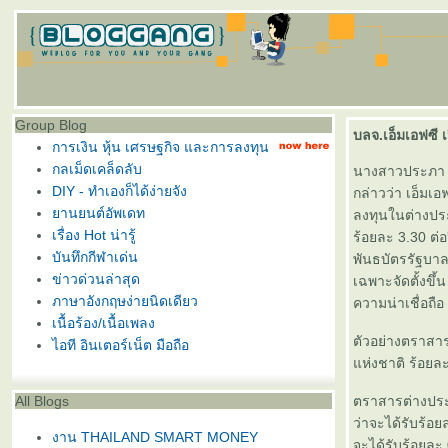
Group Blog
บลจ.เอ็มเอฟซี เ
การเงิน หุ้น เศรษฐกิจ และการลงทุน
กลเม็ดเคล็ดลับ
นางสาวประภา ปู
DIY - ทำเองก็ได้ง่ายจัง
กล่าวว่า เอ็มเอ
านยนต์อัพเดท
ลงทุนในต่างประ
เรื่อง Hot น่ารู้
ร้อยละ 3.30 ต่
บันทึกกีฬาเด่น
พันธบัตรรัฐบาล
ข่าวด่วนล่าสุด
เฉพาะจัดตั้งขึ
ภาษาอังกฤษง่ายนิดเดียว
ความน่าเชื่อถือ
เนื้อร้อง/เนื้อเพลง
ตัวอย่างตราสาร
ไอที อินเตอร์เน็ต มือถือ
ห่งชาติ ร้อยละ
All Blogs
ตราสารต่างประ
ว่าจะได้รับร้อ
งาน THAILAND SMART MONEY
จะได้รับร้อยละ 