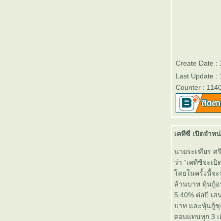
สิ้นปี 2556 - Victory Day
บลจ.ธนชาต เปิดขายกองทุนเปิด
“ธนชาต Monthly Income Fund 2”
(TMonthlyIncome2)” วันที่ 2- 10
มกราคม 2557
Create Date :
ตารางเปรียบเทียบผลการดำเนิน
งานของกองทุนรวมเพื่อการเลี้ยง
Last Update :
ชีพทุกประเภท (RMF)
Counter : 114
บลจ.กรุงไทยเปิดขายกองทุนเปิด
คุ้มครองเงินต้น 3 เดือนและ 6
เดือน วันนี้ - 3 มกราคม 2557
ตารางเปรียบเทียบผลการดำเนิน
เคทีซี เปิดจำหน่
งานของกองทุนหุ้นระยะยาวทุก
ประเภท (LTF)
นายระเฑียร ศรี
ตารางเปรียบเทียบอัตราดอกเบี้
ว่า “เคทีซีจะเป
ละค่าธรรมเนียมต่างๆของบัตร
ดยในครั้งนี้จะน
เครดิตที่ออกในประเทศไท
ล้านบาท หุ้นกู้
ธนาคารออมสินสำนักงานใหญ่
5.40% ต่อปี เสน
เปิดให้ตรวจสอบเครดิตบูโรฟรี วัน
บาท และหุ้นกู้ช
ที่ 5-12 กันยายน 2556
ตอบแทนทุก 3 เด