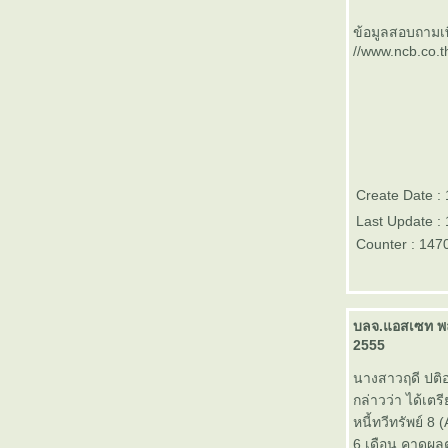
เป้าหมายของทองคำในปี 2556
ข้อมูลสอบถามเพ
ตลาดหลักทรัพย์ mai ทำสถิติสูงสุด
//www.ncb.co.
หลายด้านในรอบ 14 ปี นับตั้งแต่ก่อ
ตั้ง
กองทุนรวมอสังหาริมทรัพย์และ
สิทธิการเช่าเอ็มเอฟซี อินดัสเตรียล
อินเวสเมนท์ (M-II) จะเข้าซื้อขา
นตลาดหลักทรัพย์ฯ วันที่ 27
ธันวาคม 2555
Create Date :
ธนาคารอาคารสงเคราะห์ เปิดตัว
Last Update :
ผลิตภัณฑ์ “เงินฝากอุ่นใจวั
Counter : 147
เกษียณ” วันนี้ - วันที่ 30 มิถุนายน
2556
ตลาดหลักทรัพย์ฯ จัดประกวด
“แนวคิดการนำเสนอความรู้ด้าน
บลจ.แอสเซท พลั
การเงินและการลงทุน”
2555
PwC ประเทศไทย เปิดเผยรายงาน
นางสาวฤดี ปติอ
ระบุ กรุงเทพมหานครติดโผเป็น
กล่าวว่า ได้เต
อันดับที่ 6 เมืองหลวงน่าลงทุนที่สุด
หนี้ทวีทรัพย์ 
นภูมิภาค
6 เดือน คาดผล
บมจ. แอร์โรว์ ซินดิเคท (ARROW)