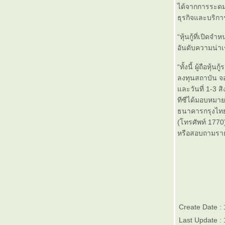
บลจ.ฟินันซ่าเปิดขายกองทุน
ได้จากการระดมท
ตราสารหนี้ 6 เดือน อัตราผล
ธุรกิจและบริกา
ตอบแทน 3.05% ต่อปี
“หุ้นกู้ที่เปิดจำ
การทำใจยามหุ้นตก
อันดับความน่าเช
บมจ. คอมมิวนิเคชั่น แอนด์ ซิสเต็ม
ส์ โซลูชั่น (CSS) เริ่มซื้อขายใน
“ทั้งนี้ ผู้ถือหุ
ตลาดหลักทรัพย์ฯ 3 ก.ย. 56
ลงทุนสถาบัน จอ
ธนาคารกรุงเทพเปิดให้บริการฝาก-
ละวันที่ 1-3 ส
ถอน หรือโอนเงินโดยไม่ต้องเขียน
ทีซีได้มอบหมาย
สลิป
ธนาคารกรุงไทย
ธ.กรุงเทพ คว้า 5 ผู้บริหารเบอร์หนึ่ง
(โทรศัพท์ 1770
รวมตัวบนเวทีเดียวกันร่วมเผยเคล็ด
หรือสอบถามราย
ลับในงานสัมมนา Bualuang
SMART Family Enterprise
Good Morning News จาก กองทุน
บัวหลวง 10 เมษายน 2556
ชโลโม เบนาร์ทซี: ออมสำหรับวัน
พรุ่ง วันพรุ่งนี้
Good Morning News จาก กองทุน
Create Date :
บัวหลวง 2 เมษายน 2556
Last Update :
Good Morning News จาก กองทุน