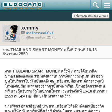
xemmy
ฝากข้อความหลังไมค์
ผู้ติดตามบล็อก : 22 คน
งาน THAILAND SMART MONEY ครั้งที่ 7 วันที่ 16-18
ธันวาคม 2559
งาน THAILAND SMART MONEY ครั้งที่ 7 ภายใต้แนวคิด
Smart Integration รวมพลังสถาบันการเงินการลงทุนชั้นนำ ออก
บูทให้บริการโปรโมชั่นสุดพิเศษ เตรียมรับมือเทรนด์การลงทุนปี
ไก่ทองกับสัมมนาสุดเจ๋งจากกูรูขั้นเทพ พร้อมเช็กพอร์ตการลงทุน
ฟรี และลุ้นรับรางวัลใหญ่ภายในงาน ระหว่างวันที่ 16-18 ธันวาคม
2559 ณ Sky Hall ชั้น 3 เซ็นทรัลลาดพร้าว
นายรัฐกร อัสดรธีรยุทธ์ ประธานเครือหนังสือพิมพ์ดอกเบี้ยธุรกิจ
ละบริษัท พี.เอ.พริ้นท์ติ้งเฮ้าส์ จำกัด ในฐานะประธานจัดงาน