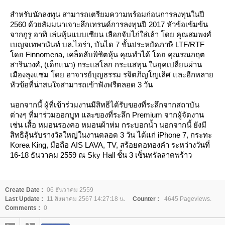
สำหรับนักลงทุน สามารถเตรียมความพร้อมก่อนการลงทุนในปี
2560 ด้วยสัมมนาเจาะลึกเทรนด์การลงทุนปี 2017 หัวข้อเข้มข้น
จากกูรู อาทิ เล่นหุ้นแบบเซียน เลือกจับไก่ใส่เล้า โดย คุณสมพงศ์
เบญจเทพานันท์ บล.ไอร่า, บันได 7 ขั้นประหยัดภาษี LTF/RTF
ดย Finnomena, เคล็ดลับพิชิตหุ้น คุณทำได้ โดย คุณรณกฤต
สารินวงศ์, (เด็กแนว) กระแสโลก กระแสทุน ในยุคเปลี่ยนผ่าน
เมืองลุงแซม โดย อาจารย์บุญธรรม รจิตภิญโญเลิศ และอีกหลา
หัวข้อที่น่าสนใจสามารถเข้าฟังฟรีตลอด 3 วัน
นอกจากนี้ ผู้ที่เข้าร่วมงานมีสิทธิได้รับของที่ระลึกจากสถาบัน
ต่างๆ ที่มาร่วมออกบูท และของที่ระลึก Premium จากผู้จัดงาน
เช่น เสื้อ หมอนรองคอ หมอนผ้าห่ม กระบอกน้ำ นอกจากนี้ ยังมี
สิทธิลุ้นรับรางวัลใหญ่ในงานตลอด 3 วัน ได้แก่ iPhone 7, กระทะ
Korea King, มือถือ AIS LAVA, TV, สร้อยคอทองคำ ระหว่างวันที่
16-18 ธันวาคม 2559 ณ Sky Hall ชั้น 3 เซ็นทรัลลาดพร้าว
Create Date :
06 ธันวาคม 2559
Last Update :
11 สิงหาคม 2567 14:27:18 น.
Counter :
4645 Pageviews.
Comments :
0