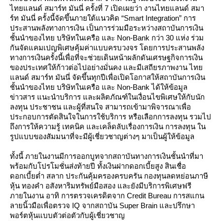
ไทยแลนด์ สมาร์ท มันนี่ ครั้งที่ 7 เปิดเผยว่า งานไทยแลนด์ สมา
ร์ท มันนี่ ครั้งนี้จัดขึ้นภายใต้แนวคิด “Smart Integration” การ
ประสานพลังทางการเงิน เป็นการร่วมมือระหว่างสถาบันการเงิน
ชั้นนำของไทย บริษัทในเครือ และ Non-Bank กว่า 30 แห่ง ร่วม
กันจัดแคมเปญพิเศษคุ้มค่าแบบครบวงจร โดยการประสานพลัง
ทางการเงินครั้งนี้เพื่อที่จะช่วยเดินหน้าผลักดันเศรษฐกิจการเงิน
ของประเทศให้ก้าวต่อไปอย่างมั่นคง และมีเสถียรภาพงาน ไท
ลนด์ สมาร์ท มันนี่ จัดขึ้นทุกปีเพื่อเปิดโอกาสให้สถาบันการเงิน
ชั้นนำของไทย บริษัทในเครือ และ Non-Bank ได้ให้ข้อมูล
ข่าวสาร แนะนำบริการ และผลิตภัณฑ์ในเงื่อนไขพิเศษให้กับนัก
ลงทุน ประชาชน และผู้ที่สนใจ สามารถเข้ามาพิจารณาเพื่อ
ประกอบการตัดสินใจในการใช้บริการ หรือเลือกการลงทุน รวมไป
ถึงการให้ความรู้ เทคนิค และเคล็ดลับเรื่องการเงิน การลงทุน ใน
รูปแบบของสัมมนาที่จะมีผู้เชี่ยวชาญต่างๆ มาเป็นผู้ให้ข้อมูล
ทั้งนี้ ภายในงานมีการออกบูทจากสถาบันทางการเงินชั้นนำที่มา
พร้อมกับโปรโมชั่นส่งท้ายปี ทั้งเงินฝากดอกเบี้ยสูง สินเชื่อ
ดอกเบี้ยต่ำ สลาก ประกันคุ้มครองครบครัน กองทุนลดหย่อนภาษี
หุ้น ทองคำ อสังหาริมทรัพย์มือสอง และยังมีบริการพิเศษฟรี
ภายในงาน อาทิ การตรวจเครดิตจาก Credit Bureau การสแกน
ลายนิ้วมือเพื่อตรวจ IQ จากสถาบัน Super Brain และปรึกษา
พอร์ตหุ้นแบบตัวต่อตัวกับผู้เชี่ยวชาญ