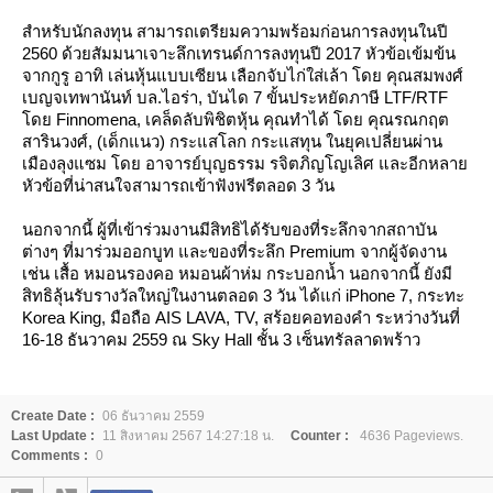
สำหรับนักลงทุน สามารถเตรียมความพร้อมก่อนการลงทุนในปี
2560 ด้วยสัมมนาเจาะลึกเทรนด์การลงทุนปี 2017 หัวข้อเข้มข้น
จากกูรู อาทิ เล่นหุ้นแบบเซียน เลือกจับไก่ใส่เล้า โดย คุณสมพงศ์
เบญจเทพานันท์ บล.ไอร่า, บันได 7 ขั้นประหยัดภาษี LTF/RTF
ดย Finnomena, เคล็ดลับพิชิตหุ้น คุณทำได้ โดย คุณรณกฤต
สารินวงศ์, (เด็กแนว) กระแสโลก กระแสทุน ในยุคเปลี่ยนผ่าน
เมืองลุงแซม โดย อาจารย์บุญธรรม รจิตภิญโญเลิศ และอีกหลา
หัวข้อที่น่าสนใจสามารถเข้าฟังฟรีตลอด 3 วัน
นอกจากนี้ ผู้ที่เข้าร่วมงานมีสิทธิได้รับของที่ระลึกจากสถาบัน
ต่างๆ ที่มาร่วมออกบูท และของที่ระลึก Premium จากผู้จัดงาน
เช่น เสื้อ หมอนรองคอ หมอนผ้าห่ม กระบอกน้ำ นอกจากนี้ ยังมี
สิทธิลุ้นรับรางวัลใหญ่ในงานตลอด 3 วัน ได้แก่ iPhone 7, กระทะ
Korea King, มือถือ AIS LAVA, TV, สร้อยคอทองคำ ระหว่างวันที่
16-18 ธันวาคม 2559 ณ Sky Hall ชั้น 3 เซ็นทรัลลาดพร้าว
Create Date :
06 ธันวาคม 2559
Last Update :
11 สิงหาคม 2567 14:27:18 น.
Counter :
4636 Pageviews.
Comments :
0