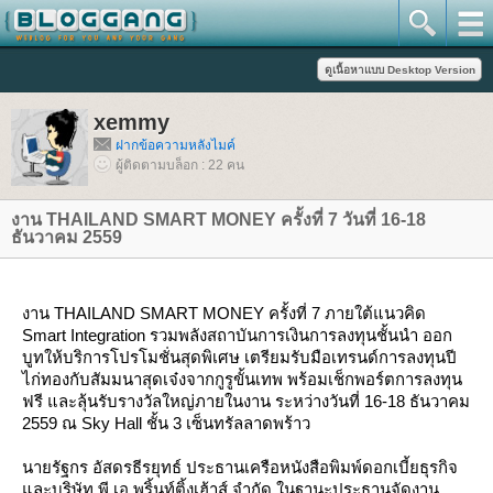
xemmy
ฝากข้อความหลังไมค์
ผู้ติดตามบล็อก : 22 คน
งาน THAILAND SMART MONEY ครั้งที่ 7 วันที่ 16-18
ธันวาคม 2559
งาน THAILAND SMART MONEY ครั้งที่ 7 ภายใต้แนวคิด
Smart Integration รวมพลังสถาบันการเงินการลงทุนชั้นนำ ออก
บูทให้บริการโปรโมชั่นสุดพิเศษ เตรียมรับมือเทรนด์การลงทุนปี
ไก่ทองกับสัมมนาสุดเจ๋งจากกูรูขั้นเทพ พร้อมเช็กพอร์ตการลงทุน
ฟรี และลุ้นรับรางวัลใหญ่ภายในงาน ระหว่างวันที่ 16-18 ธันวาคม
2559 ณ Sky Hall ชั้น 3 เซ็นทรัลลาดพร้าว
นายรัฐกร อัสดรธีรยุทธ์ ประธานเครือหนังสือพิมพ์ดอกเบี้ยธุรกิจ
ละบริษัท พี.เอ.พริ้นท์ติ้งเฮ้าส์ จำกัด ในฐานะประธานจัดงาน