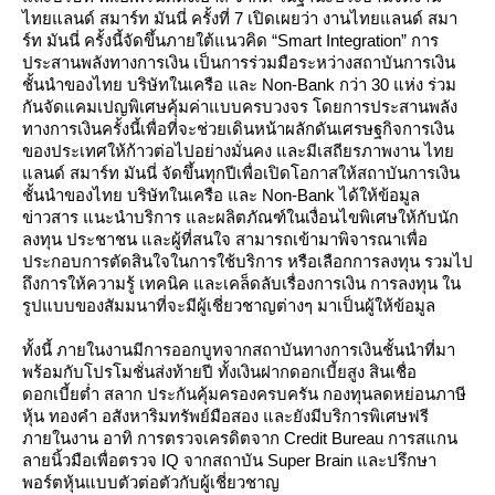
ไทยแลนด์ สมาร์ท มันนี่ ครั้งที่ 7 เปิดเผยว่า งานไทยแลนด์ สมา
ร์ท มันนี่ ครั้งนี้จัดขึ้นภายใต้แนวคิด “Smart Integration” การ
ประสานพลังทางการเงิน เป็นการร่วมมือระหว่างสถาบันการเงิน
ชั้นนำของไทย บริษัทในเครือ และ Non-Bank กว่า 30 แห่ง ร่วม
กันจัดแคมเปญพิเศษคุ้มค่าแบบครบวงจร โดยการประสานพลัง
ทางการเงินครั้งนี้เพื่อที่จะช่วยเดินหน้าผลักดันเศรษฐกิจการเงิน
ของประเทศให้ก้าวต่อไปอย่างมั่นคง และมีเสถียรภาพงาน ไท
ลนด์ สมาร์ท มันนี่ จัดขึ้นทุกปีเพื่อเปิดโอกาสให้สถาบันการเงิน
ชั้นนำของไทย บริษัทในเครือ และ Non-Bank ได้ให้ข้อมูล
ข่าวสาร แนะนำบริการ และผลิตภัณฑ์ในเงื่อนไขพิเศษให้กับนัก
ลงทุน ประชาชน และผู้ที่สนใจ สามารถเข้ามาพิจารณาเพื่อ
ประกอบการตัดสินใจในการใช้บริการ หรือเลือกการลงทุน รวมไป
ถึงการให้ความรู้ เทคนิค และเคล็ดลับเรื่องการเงิน การลงทุน ใน
รูปแบบของสัมมนาที่จะมีผู้เชี่ยวชาญต่างๆ มาเป็นผู้ให้ข้อมูล
ทั้งนี้ ภายในงานมีการออกบูทจากสถาบันทางการเงินชั้นนำที่มา
พร้อมกับโปรโมชั่นส่งท้ายปี ทั้งเงินฝากดอกเบี้ยสูง สินเชื่อ
ดอกเบี้ยต่ำ สลาก ประกันคุ้มครองครบครัน กองทุนลดหย่อนภาษี
หุ้น ทองคำ อสังหาริมทรัพย์มือสอง และยังมีบริการพิเศษฟรี
ภายในงาน อาทิ การตรวจเครดิตจาก Credit Bureau การสแกน
ลายนิ้วมือเพื่อตรวจ IQ จากสถาบัน Super Brain และปรึกษา
พอร์ตหุ้นแบบตัวต่อตัวกับผู้เชี่ยวชาญ