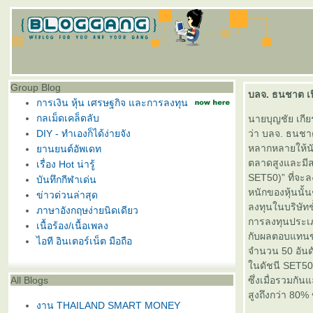
Group Blog
บลจ. ธนชาต เป
การเงิน หุ้น เศรษฐกิจ และการลงทุน
กลเม็ดเคล็ดลับ
นายบุญชัย เกีย
DIY - ทำเองก็ได้ง่ายจัง
ว่า บลจ. ธนชา
หลากหลายให้นัก
านยนต์อัพเดท
ตลาดสูงและมีสภ
เรื่อง Hot น่ารู้
SET50)” ที่จะล
บันทึกกีฬาเด่น
หนักของหุ้นนั
ข่าวด่วนล่าสุด
ลงทุนในบริษัท
ภาษาอังกฤษง่ายนิดเดียว
การลงทุนประเภ
เนื้อร้อง/เนื้อเพลง
กับผลตอบแทนขอ
ไอที อินเตอร์เน็ต มือถือ
จำนวน 50 อันดั
นดัชนี SET50 น
All Blogs
ซึ่งเมื่อรวมกั
สูงถึงกว่า 80
งาน THAILAND SMART MONEY