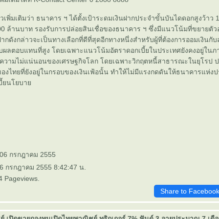
เพิ่มเติมว่า ธนาคาร ฯ ได้ตั้งเป้าระดมเงินฝากประจำขั้นบันไดดอกสูงว้าว 18
ล้านบาท รองรับการปล่อยสินเชื่อของธนาคาร ฯ ซึ่งมีแนวโน้มที่ขยายตัวอย
ากดังกล่าวจะเป็นทางเลือกที่ดีที่สุดอีกทางหนึ่งสำหรับผู้ที่ต้องการออมเงินก
อมรับผลตอบแทนที่สูง โดยเฉพาะแนวโน้มอัตราดอกเบี้ยในประเทศยังคงอยู่ในภ
หาความไม่แน่นอนของเศรษฐกิจโลก โดยเฉพาะวิกฤตหนี้สาธารณะในยุโรป 
ของไทยที่ยังอยู่ในกรอบของเงินเฟ้อนั้น ทำให้ไม่มีแรงกดดันให้ธนาคารแห่
บี้ยนโยบา
: 06 กรกฎาคม 2555
 6 กรกฎาคม 2555 8:42:47 น.
4 Pageviews.
Share to Faceboo
 เปิดขายกองทุนเปิดไทยพาณิชย์ ทริกเกอร์ 7% ฟันด์ 3 อายุประมาณ 7 เดือน