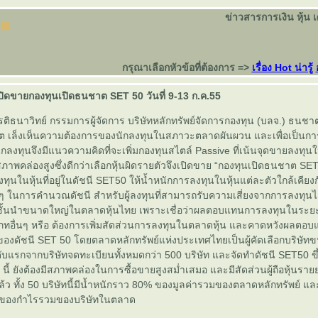
ข่าวสารการเงิน หุ้น 
กรุณาเลือกหัวข้อที่ต้องการ =>
เรื่อง Hot น่ารู้
ิดขายกองทุนเปิดธนชาต SET 50 วันที่ 9-13 ก.ค.55
รติธนาวิทย์ กรรมการผู้จัดการ บริษัทหลักทรัพย์จัดการกองทุน (บลจ.) ธนชา
ต เล็งเห็นความต้องการของนักลงทุนในสภาวะตลาดผันผวน และเพื่อเป็นการเพ
ลงทุนจึงมีแนวความคิดที่จะเพิ่มกองทุนสไตล์ Passive ที่เน้นจุดขายลงทุนในหุ
าพคล่องสูงซึ่งดีกว่าเลือกหุ้นผิดรายตัวจึงเปิดขาย “กองทุนเปิดธนชาต SET
งทุนในหุ้นที่อยู่ในดัชนี SET50 ให้น้ำหนักการลงทุนในหุ้นแต่ละตัวใกล้เคียง
้นๆ ในการคำนวณดัชนี สำหรับผู้ลงทุนที่สามารถรับความเสี่ยงจากการลงทุนไ
ชั้นนำขนาดใหญ่ในตลาดหุ้นไทย เพราะเชื่อว่าผลตอบแทนการลงทุนในระยะ
ทอื่นๆ หรือ ต้องการเพิ่มสัดส่วนการลงทุนในตลาดหุ้น และคาดหวังผลตอบแ
งดัชนี SET 50 โดยตลาดหลักทรัพย์แห่งประเทศไทยเป็นผู้คัดเลือกบริษัท
บแรกจากบริษัทจดทะเบียนทั้งหมดกว่า 500 บริษัท และจัดทำดัชนี SET50 ขึ้น 
ี้ ยังต้องมีสภาพคล่องในการซื้อขายสูงสม่ำเสมอ และมีสัดส่วนผู้ถือหุ้นราย
นแล้ว ทั้ง 50 บริษัทนี้มีน้ำหนักราว 80% ของมูลค่ารวมของตลาดหลักทรัพย์ แ
% ของกำไรรวมของบริษัทในตลาด