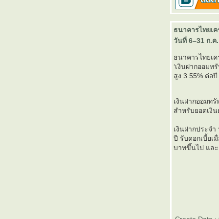
สิ้นปี 2556 - Victory Day
บลจ.ธนชาต เปิดขายกองทุนเปิด
ธนาคารไทยเครด
“ธนชาต Monthly Income Fund 2”
วันที่ 6–31 ก.ค
(TMonthlyIncome2)” วันที่ 2- 10
มกราคม 2557
ธนาคารไทยเครด
ตารางเปรียบเทียบผลการดำเนิน
‘เงินฝากออมทรั
งานของกองทุนรวมเพื่อการเลี้ยง
สูง 3.55% ต่อป
ชีพทุกประเภท (RMF)
บลจ.กรุงไทยเปิดขายกองทุนเปิด
เงินฝากออมทรัพย
คุ้มครองเงินต้น 3 เดือนและ 6
สำหรับยอดเงิน
เดือน วันนี้ - 3 มกราคม 2557
ตารางเปรียบเทียบผลการดำเนิน
เงินฝากประจำ 
งานของกองทุนหุ้นระยะยาวทุก
ปี รับดอกเบี้ย
บาทขึ้นไป และ
ประเภท (LTF)
ตารางเปรียบเทียบอัตราดอกเบี้
ละค่าธรรมเนียมต่างๆของบัตร
เครดิตที่ออกในประเทศไท
ธนาคารออมสินสำนักงานใหญ่
เปิดให้ตรวจสอบเครดิตบูโรฟรี วัน
ที่ 5-12 กันยายน 2556