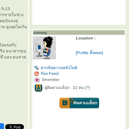
่ 9-13
มการขายในช่วง
ดยเงินลงทุ
ท สูงสุดไม่เกิน
xemmy
Location :
ร้อมขอรับ
หรือ ธนาคารธน
[Profile ทั้งหมด]
นที่ บลจ.ธนชาต
ฝากข้อความหลังไมค์
Rss Feed
Smember
ผู้ติดตามบล็อก : 22 คน [
?
]
k