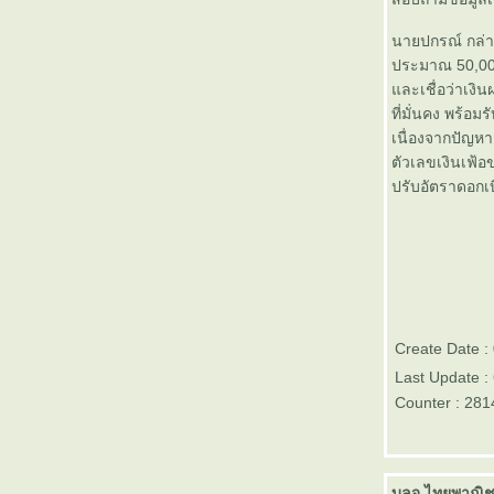
บัวหลวง 1 เมษายน 2556
นายปกรณ์ กล่าว
เทคนิคลงทุนในกองทุน Trigger
ประมาณ 50,000 
Fund โดย Money Channel
ละเชื่อว่าเงินฝ
นักธุรกิจต่างชาติวิเคราะห์แผน
ที่มั่นคง พร้
ลงทุน 2 ล้านล้าน จากกรุงเทพ
เนื่องจากปัญ
ธุรกิจทีวี
ตัวเลขเงินเฟ้อ
Good Morning News จาก กองทุน
ปรับอัตราดอกเ
บัวหลวง 29 มีนาคม 2556
Good Morning News จาก กองทุน
บัวหลวง 28 มีนาคม 2556
Good Morning News จาก กองทุน
บัวหลวง 26 มีนาคม 2556
ประกาศผลรางวัล Morningstar
Thailand Fund Awards 2013
Create Date 
ข่าวหุ้น เศรษฐกิจ การเงิน Good
Last Update :
Morning News จาก กองทุนบัว
หลวง 25 มีนาคม 2556
Counter : 281
ปัญหาความเหลื่อมล้ำของรายได้
สำหรับชนชั้นต่างๆในอเมริกาหนัก
หนากว่าที่คิดไว้มาก
บลจ.ไทยพาณิชย์