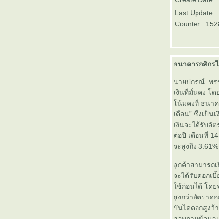
Create Date 
บลจ.ฟินันซ่าเปิดขายกองทุน
Last Update :
ตราสารหนี้ 6 เดือน อัตราผล
Counter : 152
ตอบแทน 3.05% ต่อปี
การทำใจยามหุ้นตก
บมจ. คอมมิวนิเคชั่น แอนด์ ซิสเต็ม
ส์ โซลูชั่น (CSS) เริ่มซื้อขายใน
ธนาคารกสิกรไทย
ตลาดหลักทรัพย์ฯ 3 ก.ย. 56
ธนาคารกรุงเทพเปิดให้บริการฝาก-
นายปกรณ์ พรรธ
ถอน หรือโอนเงินโดยไม่ต้องเขียน
เงินที่มั่นคง 
สลิป
น้มคงที่ ธนาคา
ธ.กรุงเทพ คว้า 5 ผู้บริหารเบอร์หนึ่ง
เดือน” ซึ่งเป็น
รวมตัวบนเวทีเดียวกันร่วมเผยเคล็ด
เงินจะได้รับอัตร
ลับในงานสัมมนา Bualuang
ต่อปี เดือนที่ 
SMART Family Enterprise
จะสูงถึง 3.61% 
Good Morning News จาก กองทุน
บัวหลวง 10 เมษายน 2556
ลูกค้าสามารถเป
ชโลโม เบนาร์ทซี: ออมสำหรับวัน
จะได้รับดอกเบ
พรุ่ง วันพรุ่งนี้
ช้ก่อนได้ โดยจะ
Good Morning News จาก กองทุน
สูงกว่าอัตราดอ
บัวหลวง 2 เมษายน 2556
บันไดดอกสูงว้า
Good Morning News จาก กองทุน
สอบถามข้อมูลเพ