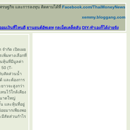
เศรษฐกิจ และการลงทุน ติดตามได้ที่
Facebook.com/ThaiMoneyNews
xemmy.bloggang.com
ออมเงินที่ไหนดี
านยนต์อัพเดท
กลเม็ดเคล็ดลับ
DIY-ทำเองก็ได้ง่ายจัง
ต จำกัด เปิดเผ
ิ่มทางเลือกที่
้นที่มีมูลค่า
 50 (T-
กับสัดส่วนน้ำ
ด้ และต้องการ
ยาวจะสูงกว่า
ทนไว้ใกล้เคียง
ขนาดใหญ่
และหุ้นที่อยู่
ย่อยมากเพียงพอ
ละมีสัดส่วนกำไร