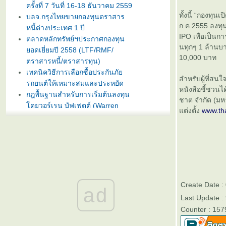
ครั้งที่ 7 วันที่ 16-18 ธันวาคม 2559
ทั้งนี้ “กองทุ
บลจ.กรุงไทยขายกองทุนตราสาร
ก.ค.2555 ลงทุ
หนี้ต่างประเทศ 1 ปี
IPO เพื่อเป็นก
ตลาดหลักทรัพย์ฯประกาศกองทุน
นทุกๆ 1 ล้านบา
อดเยี่ยมปี 2558 (LTF/RMF/
10,000 บาท
ตราสารหนี้/ตราสารทุน)
เทคนิควิธีการเลือกซื้อประกันภั
สำหรับผู้ที่ส
รถยนต์ให้เหมาะสมและประหยัด
หนังสือชี้ชว
กฎพื้นฐานสำหรับการเริ่มต้นลงทุน
ชาต จำกัด (มห
ดยวอร์เรน บัฟเฟตต์ (Warren
ต่งตั้ง
www.th
Buffet)
บลจ. กรุงไทย ฉวยจังหวะตลาดหุ้น
ปรับลงแรง เปิดขายกองทุน
TRIG5-2 วันที่ 8-15 มกราคมนี้
ธนาคารทิสโก้เปิดตัวเงินฝากรับปี
หม่ ออมทรัพย์ไดมอนด์ เสนออัตรา
ดอกเบี้ยสูง 3% ต่อปี
Create Date 
ad
บลจ. ทิสโก้ เปิดเสนอขาย “กองทุน
Last Update :
เปิด ทิสโก้ เจแปน อิควิตี้ ทริกเกอร์
Counter : 157
8% #2” วันที่ 2- 9 ม.ค. 2557
การ์ตูนเม่าอินเวสเตอร์ ต้อนรับวัน