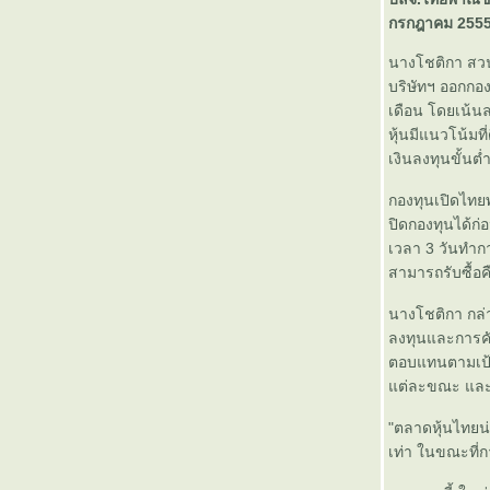
บลจ.กรุงไทย เปิดขายกองทุนเปิด
กรกฎาคม 255
กรุงไทย8% ทริกเกอร์ ฟันด์ 10 (KT-
TRIGGER10) วันที่ 12-18
นางโชติกา สวน
กุมภาพันธ์ 2556
บริษัทฯ ออกกอ
ธนาคารกรุงไทยออกเงินฝาก Net
เดือน โดยเน้นล
Fees Zero อัตราดอกเบี้ยพิเศษ
หุ้นมีแนวโน้มท
พร้อมจ่ายบิล โอนเงิน ฟรีไม่จำกัด
เงินลงทุนขั้นต
จำนวนครั้ง
รายการ VI สายดำ ตอนวิเคราะห์
กองทุนเปิดไทย
หุ้นแมวป่วย จากกรุงเทพธุรกิจทีวี
ปิดกองทุนได้ก
บลจ. เอ็มเอฟซี เปิดขายกองทุนเปิด
เวลา 3 วันทำกา
เอ็มเอฟซีสปอท 33 ซีรี่ส์ 4 ตั้งเป้า
สามารถรับซื้อ
ผลตอบแทน 6% ใน 5 เดือน วันที่
นางโชติกา กล่
21-29 มกราคม 2556
ลงทุนและการคัด
บลจ.ธนชาต เปิดขายกองทุนเปิด
ตอบแทนตามเป้า
ธนชาต Smart Fund (T-Smart)
ต่ละขณะ และอ
วันที่ 14-21 มกราคม 2556
ธนาคารอาคารสงเคราะห์ เปิดตัว
"ตลาดหุ้นไทยน่า
“เงินฝากอุ่นใจวัยเกษียณ” วันนี้ -
เท่า ในขณะที่ก
วันที่ 30 มิถุนายน 2556
บลจ.แอสเซทพลัส เปิดตัวกองทุน