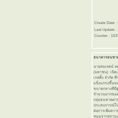
เป้าหมายของทองคำในปี 2556
ตลาดหลักทรัพย์ mai ทำสถิติสูงสุด
หลายด้านในรอบ 14 ปี นับตั้งแต่ก่อ
ตั้ง
Create Date 
กองทุนรวมอสังหาริมทรัพย์และ
Last Update :
สิทธิการเช่าเอ็มเอฟซี อินดัสเตรียล
Counter : 153
อินเวสเมนท์ (M-II) จะเข้าซื้อขา
นตลาดหลักทรัพย์ฯ วันที่ 27
ธันวาคม 2555
ธนาคารอาคารสงเคราะห์ เปิดตัว
ธนาคารธนชาต เป
ผลิตภัณฑ์ “เงินฝากอุ่นใจวั
นายสมเจตน์ หม
เกษียณ” วันนี้ - วันที่ 30 มิถุนายน
2556
(มหาชน) เปิดเผ
ตลาดหลักทรัพย์ฯ จัดประกวด
เรทติ้ง จำกัด ท
“แนวคิดการนำเสนอความรู้ด้าน
ข็งแกร่งขึ้น
การเงินและการลงทุน”
ขนาดกลางที่มี
PwC ประเทศไทย เปิดเผยรายงาน
จำนวนมากของธ
กลุ่มธนชาตผ่าน
ระบุ กรุงเทพมหานครติดโผเป็น
ประสบการณ์ในธุร
อันดับที่ 6 เมืองหลวงน่าลงทุนที่สุด
ต่อการเพิ่มคว
นภูมิภาค
หนุนจากสถานะเ
บมจ. แอร์โรว์ ซินดิเคท (ARROW)