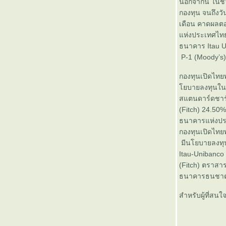
นอกจากนี้ ในช่
เปิดแอสเซทพลัสสตาร์ 4 (ASP-
กองทุน จนถึงว
STARS4) China Trigger 9/9 เน้น
เดือน คาดผลต
ลงทุนในหุ้นจีน ตั้งเป้าผลตอบแทน
ห่งประเทศไทย 
9% ใน 9 เดือน
ธนาคาร Itau U
บลจ. ทิสโก้ เปิดขายกองทุน "ทิสโก้
P-1 (Moody’s)
ไชน่า ทริกเกอร์ 8% กองที่ 6” ตั้ง
เป้าหมายทำกำไร 8% ภายใน 8
กองทุนเปิดไท
เดือน เสนอขายวันที่ 4 -14 ม.ค. 56
บายลงทุนในตร
มุมมองการลงทุนในปี 2013 โด
สแตนดาร์ดชาร
จอร์จ โซรอส
(Fitch) 24.50
กฤษดามหานคร (KMC) ปรับราคา
ธนาคารแห่งประ
พาร์ เพิ่มทุน จัดสรรหุ้นแบบ RO/PP
กองทุนเปิดไท
ละแจก Warrant
มีนโยบายลงทุ
มหาวิทยาลัยเทคโนโลยีราชมงคล
Itau-Unibanc
กรุงเทพ จัดงานสัมมนาเรื่อง “การ
(Fitch) ตราสา
พัฒนาคุณภาพคนอุตสาหกรรมเพื่อ
ธนาคารธนชาต A
ก้าวสู่ AEC ”
สำหรับผู้ที่สน
ปี 2556 ตลาดหลักทรัพย์ฯตั้งเป้า
มูลค่า IPO ที่ 1.2 แสนล้านบาท
บลจ. กสิกรไทย คาดการณ์ราคา