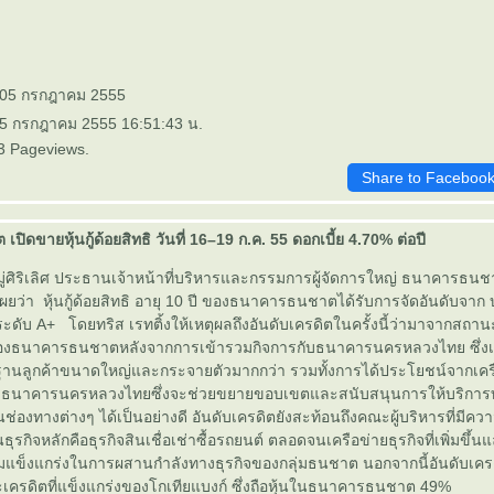
: 05 กรกฎาคม 2555
 5 กรกฎาคม 2555 16:51:43 น.
3 Pageviews.
Share to Faceboo
ิดขายหุ้นกู้ด้อยสิทธิ วันที่ 16–19 ก.ค. 55 ดอกเบี้ย 4.70% ต่อปี
ู่ศิริเลิศ ประธานเจ้าหน้าที่บริหารและกรรมการผู้จัดการใหญ่ ธนาคารธน
ยว่า หุ้นกู้ด้อยสิทธิ อายุ 10 ปี ของธนาคารธนชาตได้รับการจัดอันดับจาก บ
ี่ระดับ A+ โดยทริส เรทติ้งให้เหตุผลถึงอันดับเครดิตในครั้งนี้ว่ามาจากสถานะ
ของธนาคารธนชาตหลังจากการเข้ารวมกิจการกับธนาคารนครหลวงไทย ซึ่ง
ฐานลูกค้าขนาดใหญ่และกระจายตัวมากกว่า รวมทั้งการได้ประโยชน์จากเค
นาคารนครหลวงไทยซึ่งจะช่วยขยายขอบเขตและสนับสนุนการให้บริการ
ช่องทางต่างๆ ได้เป็นอย่างดี อันดับเครดิตยังสะท้อนถึงคณะผู้บริหารที่มี
กิจหลักคือธุรกิจสินเชื่อเช่าซื้อรถยนต์ ตลอดจนเครือข่ายธุรกิจที่เพิ่มขึ้นและ
ามแข็งแกร่งในการผสานกำลังทางธุรกิจของกลุ่มธนชาต นอกจากนี้อันดับเครด
ครดิตที่แข็งแกร่งของโกเทียแบงก์ ซึ่งถือหุ้นในธนาคารธนชาต 49%