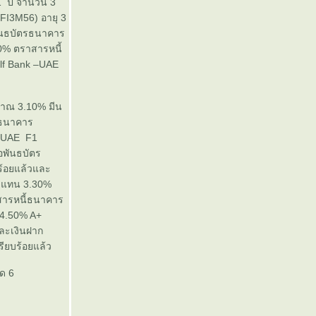
1 ปี จำนวน 3
BFI3M56) อายุ 3
ันธบัตรธนาคาร
0% ตราสารหนี้
lf Bank –UAE
มาณ 3.10% มีน
กธนาคาร
– UAE F1
อพันธบัตร
ร้อยแล้วและ
อบแทน 3.30%
สารหนี้ธนาคาร
24.50% A+
ละเงินฝาก
ียบร้อยแล้ว
กด 6