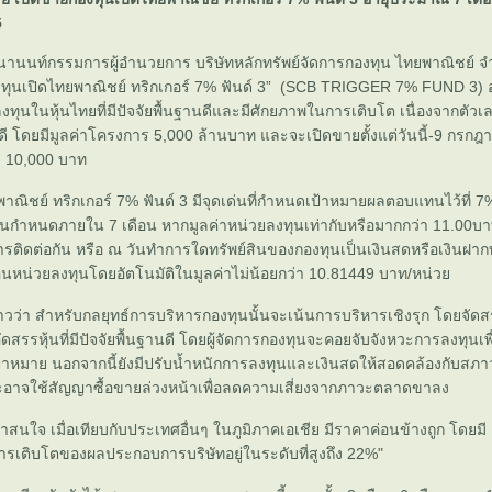
5
านนท์กรรมการผู้อำนวยการ บริษัทหลักทรัพย์จัดการกองทุน ไทยพาณิชย์ จำก
งทุนเปิดไทยพาณิชย์ ทริกเกอร์ 7% ฟันด์ 3” (SCB TRIGGER 7% FUND 3)
งทุนในหุ้นไทยที่มีปัจจัยพื้นฐานดีและมีศักยภาพในการเติบโต เนื่องจากตัว
ี่ดี โดยมีมูลค่าโครงการ 5,000 ล้านบาท และจะเปิดขายตั้งแต่วันนี้-9 กรก
่ำ 10,000 บาท
พาณิชย์ ทริกเกอร์ 7% ฟันด์ 3 มีจุดเด่นที่กำหนดเป้าหมายผลตอบแทนไว้ที
่อนกำหนดภายใน 7 เดือน หากมูลค่าหน่วยลงทุนเท่ากับหรือมากกว่า 11.00บา
รติดต่อกัน หรือ ณ วันทำการใดทรัพย์สินของกองทุนเป็นเงินสดหรือเงินฝาก
คืนหน่วยลงทุนโดยอัตโนมัติในมูลค่าไม่น้อยกว่า 10.81449 บาท/หน่ว
าวว่า สำหรับกลยุทธ์การบริหารกองทุนนั้นจะเน้นการบริหารเชิงรุก โดยจัด
สรรหุ้นที่มีปัจจัยพื้นฐานดี โดยผู้จัดการกองทุนจะคอยจับจังหวะการลงทุนเพื
หมาย นอกจากนี้ยังมีปรับน้ำหนักการลงทุนและเงินสดให้สอดคล้องกับสภ
าจใช้สัญญาซื้อขายล่วงหน้าเพื่อลดความเสี่ยงจากภาวะตลาดขาลง
สนใจ เมื่อเทียบกับประเทศอื่นๆ ในภูมิภาคเอเชีย มีราคาค่อนข้างถูก โดยมี P/
ารเติบโตของผลประกอบการบริษัทอยู่ในระดับที่สูงถึง 22%"