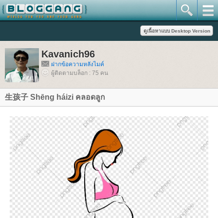
Kavanich96
ฝากข้อความหลังไมค์
ผู้ติดตามบล็อก : 75 คน
生孩子 Shēng háizi คลอดลูก