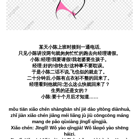
某天小陈上班时接到一通电话,
只见小陈讲没两句就匆匆忙忙的跑去向经理请假。
小陈:经理!我要请假!我老婆要生孩子。
经理:好的!你快去!这种事不要耽误。
于是小陈二话不说,飞也似的就走了。
二十分钟后,小陈有点衣衫不整的回来了。
经理看到他就问:怎么这么快就回来了？
生男的还是女的？
小陈:要十个月后才知道
mǒu tiān xiǎo chén shàngbān shí jiē dào yītòng diànhuà,
zhǐ jiàn xiǎo chén jiǎng méi liǎng jù jiù cōngcōng máng
mang de pǎo qùxiàng jīnglǐ qǐngjià.
Xiǎo chén: Jīnglǐ! Wǒ yào qǐngjià! Wǒ lǎopó yào shēng
háizi.