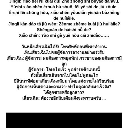
Jīnglǐ: Hǎo de! Nǐ kuài qù! Zhè zhǒng shì bùyào dānwù.
Yúshì xiǎo chén èrhuà bù shuō, fēi yě shì de jiù zǒule.
Èrshí fēnzhōng hòu, xiǎo chén yǒudiǎn yīshān bùzhěng
de huíláile.
Jīnglǐ kàn dào tā jiù wèn: Zěnme zhème kuài jiù huíláile?
Shēngnán de háishì nǚ de?
Xiǎo chén: Yào shí gè yuè hòu cái zhīdào
วันหนึ่งเสี่ยวเฉินได้รับโทรศัพท์ตอนที่เขาทำงาน
เห็นเสี่ยวเฉินไปขอผู้จัดการลางานอย่างเร่งรีบ
เสี่ยวเฉิน: ผู้จัดการ! ผมต้องการหยุดพัก! ภรรยาของผมต้องการมี
ลูก
ผู้จัดการ: โอเคไปเร็ว ๆ อย่ารอช้าแบบนี้
ดังนั้นเสี่ยวเฉินจากไปโดยไม่พูดอะไร
ี่สิบนาทีต่อมาเสี่ยวเฉินกลับมาโดยแต่งกายไม่เรียบร้อ
ผู้จัดการเห็นเขาและถามว่า: ทำไมคุณกลับมาเร็วจัง?
ได้ลูกชายหรือลูกสาว?
เสี่ยวเฉิน: ต้องรออีกสิบเดือนจึงจะทราบครับ ...