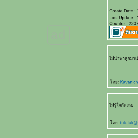
被揭穿 Bèi jiēchuān ความลับเปิดเผ
Create Date :
不离不弃的男友 Bù lì bù qì de nányǒu แฟนที่
Last Update :
ไม่คิดทิ้งขว้างฉัน
Counter : 230
结婚那天 Jiéhūn nèitiān คืนวันแต่งงาน
ad
结婚一周年纪念日 Jiéhūn yī zhōunián jìniàn
rì วันครบรอบแต่งงาน
不能分手的理由 Bùnéng fēnshǒu de lǐyóu
เหตุที่ไม่อาจแยกทาง
上天最好的礼物 Shàngtiān zuì hǎo de lǐwù
ไม่น่าพาลูกม
ของขวัญจากพระเจ้า
突降大雨 Tū jiàng dàyǔ เมื่อฝนตกหนัก
我的老婆 Wǒ de lǎopó ยอดภรรยา
ดย:
Kavanic
数学 Shùxué คณิตศาสตร์
你怎么知道的 Nǐ zěnme zhīdào de เธอรู้ได้
อย่างไรกัน
赵本山和范伟 Zhàoběnshān hé fàn wěi จ้าว
ไม่รู้ใจกันเล
เปิ่นซานกับฝ้านเหว่
发明家的背后 Fāmíng jiā de bèihòu เบื้อง
ดย:
tuk-tuk@
หลังความสำเร็จ
喝多了 Hē duōle เมาสุรา
运动时不要穿裙子 Yùndòng shí bùyào chuān