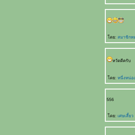
只喜欢你 Zhǐ xǐhuān nǐ รักคุณคนเดียวเท่านั้น
不会忘 Bù huì wàng มิอาจลืมเลือน
买车 Mǎi chē ซื้อรถเครื่อง
第二幸福的人 Dì èr xìngfú de rén โชคดีเป็นที่
สองของโลก
牙刷 Yáshuā แปรงสีฟัน
ดย:
สมาชิกห
失去自由 Shīqù zìyóu สูญสิ้นอิสรภาพ
爱的考验 Ài de kǎoyàn ทดสอบรักแท้
想脱就脱 Xiǎng tuō jiù tuō อยากจะถอดก็ถอด
หวัดดีครับ
小手指 Xiǎoshǒuzhǐ นิ้วก้อ
什么也看不见 Shénme yě kàn bùjiàn มอง
อะไรไม่เห็นเล
ดย:
หนี่งหน่อ
钓饵久放没味 Diào'ěr jiǔ fàng méi wèi เหยื่อ
ตกปลาค้างปีไม่มีรสชาติ
很特别 Hěn tèbié คนสุดพิเศษ
556
纯洁的爱情 Chúnjié de àiqíng ความรักอัน
บริสุทธิ์
ดย:
เศษเสี้ยว
自然美 Zìránměi งามตามธรรมชาติ
蝶恋花 Dié liàn huā ผีเสื้อดมดอมดอกไม้
男人的一生 Nánrén de yīshēng ชั่วชีวิตของ