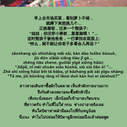
早上去市场买菜，看到萝卜不错，
就蹲下来想挑几个
正挑着呢，过来一个熊孩子:
“姐姐，你没穿小裤衩，羞羞脸哦！ ”
这时熊孩子被他爸爸，一巴掌拍在屁股上:
“特么，就不能让你老子多看会儿再说？”
zǎoshang qù shìchǎng mǎi cài, kàn dào luóbo bùcuò,
jiù dūn xiàlái xiǎng tiāo jǐ gè
zhèng tiāo zhene, guòlái yīgè xióng háizi:
“Jiějiě, nǐ méi chuān xiǎo kùchǎ, xiū xiū liǎn ó! ”
Zhè shí xióng háizi bèi tā bàba, yī bāzhang pāi zài pìgu shàng:
“Tè me, jiù bùnéng ràng nǐ lǎozi duō kàn huì er zàishuō?”
สาวสวยเดินหาซื้อผักในตลาด เห็นหัวผักกาดงามมาก
จึงก้มตัวลงหมายจะซื้อซักหัวนึง
เพิ่งจะนั่งยองๆ เด็กน้อยก็เข้ามาสะกิดแขน
พี่สาวครับ ทำไมพี่ไม่ใส่ กกน ช่างน่าอายจังเล
ทันใดบิดาฟาดฝ่ามือลงไปที่ก้นหนูน้อ
นี่แนะ ทำไมไม่ปล่อยให้บิดาดูอีกหน่อยนึงแล้วค่อยพูด