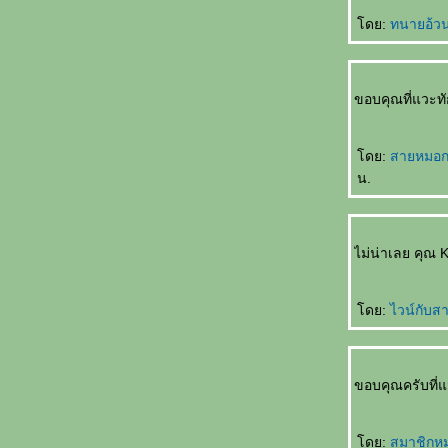
ไม่ตก
初识 Chū shì รักแรกพบ
ดย:
ทนายอ้ว
买书作纪念 Mǎishū zuò jìniàn ซื้อหนังสือเป็นที่
ระลึก
自己变狗 Zìjǐ biàn gǒu เปลี่ยนเป็นสุนัข
ขอบคุณที่แวะทั
爱与不爱 Ài yǔ bù ài รักกับไม่รัก
飞行员的妻子 Fēixíngyuán de qīzi ภรรยาของ
นักบิน
ดย:
สายหมอก
节日纪念 Jiérì jìniàn เทศกาลที่น่าจดจำ
น.
谁做的饭 Shéi zuò de fàn ใครทำอาหาร
没人相信 Méi rén xiāngxìn ไม่มีใครเชื่อ
错失先手 Cuòshī xiānshǒu พลาดโอกาสลงมือ
ไม่น่าเลย คุณ 
ก่อน
面子上好看 Miànzi shàng hǎokàn ดูดีขึ้น
真不明白 Zhēn bù míngbái ไม่เข้าใจจริงจริง
ดย:
ไวน์กับส
电影片名的对话 Diànyǐng piàn míng de
duìhuà บทสนทนาในภาพยนตร์
她的需要 Tā de xūyào ความต้องการของเธอ
ขอบคุณครับที
不会原谅自己 Bù huì yuánliàng zìjǐ ไม่ให้อภั
ตัวเอง
不怕吃亏 Bùpà chīkuī ไม่กลัวเสียหา
ดย:
สมาชิกห