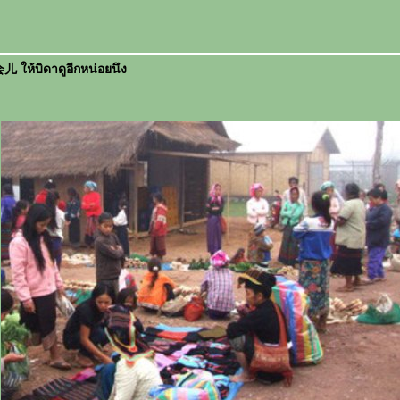
้บิดาดูอีกหน่อยนึง