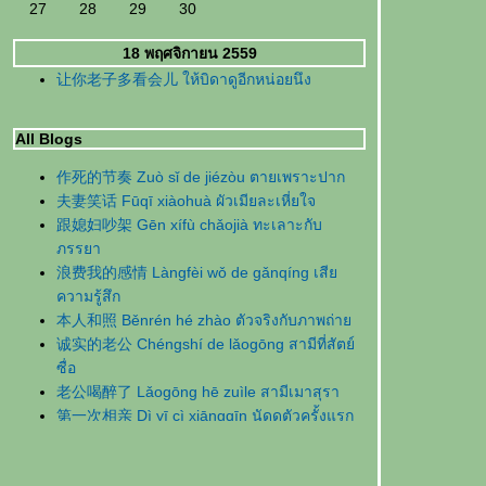
27
28
29
30
18 พฤศจิกายน 2559
让你老子多看会儿 ให้บิดาดูอีกหน่อยนึง
All Blogs
作死的节奏 Zuò sǐ de jiézòu ตายเพราะปาก
夫妻笑话 Fūqī xiàohuà ผัวเมียละเหี่ยใจ
跟媳妇吵架 Gēn xífù chǎojià ทะเลาะกับ
ภรรยา
浪费我的感情 Làngfèi wǒ de gǎnqíng เสี
ความรู้สึก
本人和照 Běnrén hé zhào ตัวจริงกับภาพถ่า
诚实的老公 Chéngshí de lǎogōng สามีที่สัตย์
ซื่อ
老公喝醉了 Lǎogōng hē zuìle สามีเมาสุรา
第一次相亲 Dì yī cì xiāngqīn นัดดูตัวครั้งแรก
错怪丈母娘了 Cuòguài zhàngmǔniángle
เข้าใจแม่ยายผิดมานาน
新人结婚 Xīnrén jiéhūn เจ้าบ่าวแสนซื่อ