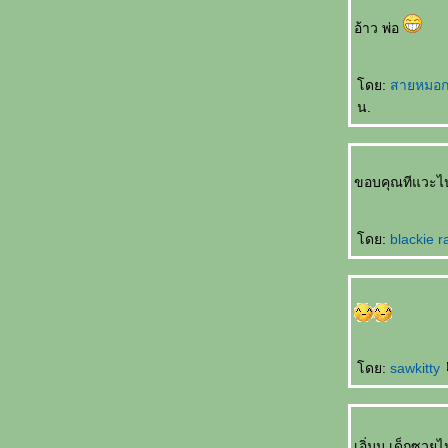
qúnzi ชม พละไม่ควรนุ่งกระโปรง
อ้าว พ่อ
银行家的儿子 Yínháng jiā de érzi บุตรชา
นายธนาคาร
悲剧的王子 Bēijù de wángzǐ โศกนาฏกรรม
ดย:
สายหมอก
ของเจ้าชา
น.
吓死我了 Xià sǐ wǒle ตกใจแทบตา
把我也送了吧 Bǎ wǒ yě sòngle ba เอาผมส่ง
ไปด้วยเล
ขอบคุณทีแวะไป
如何活下去 Rúhé huó xiàqù มีชีวิตอยู่ได้ยังไง
一分也不要 Yī fēn yě bùyào คะแนนเดียวก็ไม่
เอา
ดย:
blackie r
未来丈夫 Wèilái zhàngfū สามีในอนาคต
奇怪的亲戚 Qíguài de qīnqī ญาติที่แปลก
ประหลาด
我想吐 Wǒ xiǎng tǔ อยากจะอ๊วก
上帝爱你 Shàngdì ài nǐ พระเจ้าทรงรักคุณ
ดย:
sawkitty
不用睡了 Bùyòng shuìle ไม่ต้องนอนแล้ว
先吃轮子 Xiān chī lúnzi กินลูกล้อก่อน
意中人 Yìzhōngrén ชายในดวงใจ
最幸福女人 Zuì xìngfú nǚrén หญิงที่มีความสุข
เอิ่มม เด็กซวยไ