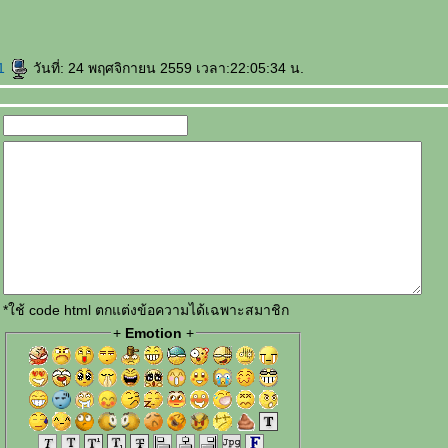
81
วันที่: 24 พฤศจิกายน 2559 เวลา:22:05:34 น.
*ใช้ code html ตกแต่งข้อความได้เฉพาะสมาชิก
+
Emotion
+