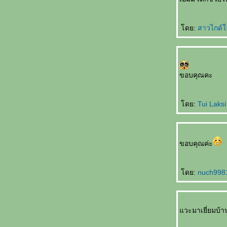
ที่สุด
听谁说 Tīng shéi shuō ใครเป็นผู้ฟัง
生孩子 Shēng háizi คลอดลูก
ดย:
สาวไกด์ใ
情人变婶婶 Qíngrén biàn shěnshen แฟน
กลายเป็นอาสะใภ้
如何表达 Rúhé biǎodá วิธีการแสดงออก
早了解了 Zǎo liǎojiěle ฉันเข้าใจคุณมานาน
ขอบคุณคะ
ล้ว
一点也不浪漫 Yīdiǎn yě bù làngmàn ไม่
ดย:
Tui Laks
รแมนติคเล
富豪与少女 Fùháo yǔ shàonǚ เศรษฐีกับสาว
งาม
男朋友的礼物 Nán péngyǒu de lǐwù ของขวัญ
ขอบคุณค่ะ
จากแฟน
成功一半 Chénggōng yībàn สำเร็จครึ่งนึง
处女心 Chǔnǚ xīn สาวบริสุทธิ์(บนคานทอง)
ดย:
nuch99
天才儿子 Tiāncái érzi บุตรที่ฟ้าประทาน
你长得像谁 Nǐ zhǎng dé xiàng shéi โตขึ้น
อยากเหมือนใคร
วะมาเยี่ยมบ้
如果天不下雨 Rúguǒ tiān bùxià yǔ ถ้าหากฝน