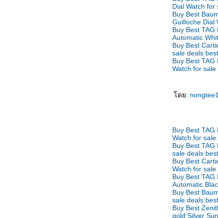
男人的一生 Nánrén de yīshēng ชั่วชีวิตของ
Dial Watch for 
บุรุษหนุ่ม
Buy Best Baum
Guilloche Dial 
母亲来电 Mǔqīn láidiàn โทรเลขจากแม่
Buy Best TAG 
可以等待 Kěyǐ děngdài ผมรอได้ครับ
Automatic Whit
女人的事 Nǚrén de shì เรื่องของอิสตรี
Buy Best Carti
sale deals bes
喜欢的原因 Xǐhuān de yuányīn สาเหตุที่รักเธอ
Buy Best TAG
水仙花 Shuǐxiānhuā ดอกไม้ริมธาร
Watch for sale
四千元 Sìqiān yuán สี่พันหยวน
不要停 Bùyào tíng อย่าหยุดค่ะ
ดย:
nongtee
爱哭的小弟弟 Ài kū de xiǎo dìdì น้องเล็กที่
เอาแต่ร้องไห้
爱哭的小弟弟 Ài kū de xiǎo dìdì น้องเล็กที่
เอาแต่ร้องไห้
Buy Best TAG
Watch for sale
我不爱你 Wǒ bù ài nǐ ฉันไม่ได้รักเธอ
Buy Best TAG 
点了两次头 Diǎnle liǎng cì tóu พยักหน้าไปสอง
sale deals bes
Buy Best Cart
หนแล้ว
Watch for sale
妒忌 Dùjì ความหึงหวง
Buy Best TAG
舌头踩牙齿 Shétou cǎi yáchǐ เอาลิ้นขบฟันบ้าง
Automatic Black
Buy Best Baum
干吗要我看 Gànma yào wǒ kàn ให้ผมเฝ้า
sale deals bes
ทำไม
Buy Best Zeni
帮狗洗澡 Bāng gǒu xǐzǎo อาบน้ำให้สุนัข
gold Silver Su