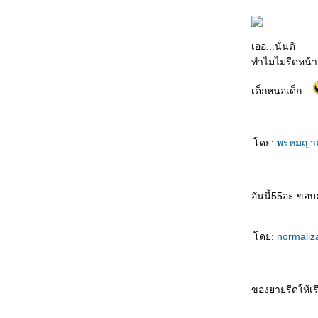
运动时不要穿裙子 Yùndòng shí bùyào chuān
qúnzi ชม พละไม่ควรนุ่งกระโปรง
银行家的儿子 Yínháng jiā de érzi บุตรชา
เออ...นั่นดิ
นายธนาคาร
ทำไมไม่รีดหน้
悲剧的王子 Bēijù de wángzǐ โศกนาฏกรรม
ของเจ้าชา
เด็กหนอเด็ก....
吓死我了 Xià sǐ wǒle ตกใจแทบตา
把我也送了吧 Bǎ wǒ yě sòngle ba เอาผมส่ง
ไปด้วยเล
ดย:
พรหมญา
如何活下去 Rúhé huó xiàqù มีชีวิตอยู่ได้ยังไง
一分也不要 Yī fēn yě bùyào คะแนนเดียวก็ไม่
เอา
อันนี้55อะ ขอบ
未来丈夫 Wèilái zhàngfū สามีในอนาคต
奇怪的亲戚 Qíguài de qīnqī ญาติที่แปลก
ประหลาด
ดย:
normaliz
我想吐 Wǒ xiǎng tǔ อยากจะอ๊วก
上帝爱你 Shàngdì ài nǐ พระเจ้าทรงรักคุณ
不用睡了 Bùyòng shuìle ไม่ต้องนอนแล้ว
ของยายรีดให้เรี
先吃轮子 Xiān chī lúnzi กินลูกล้อก่อน
意中人 Yìzhōngrén ชายในดวงใจ