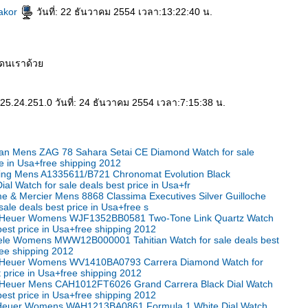
akor
วันที่: 22 ธันวาคม 2554 เวลา:13:22:40 น.
โดนเราด้ว
125.24.251.0 วันที่: 24 ธันวาคม 2554 เวลา:7:15:38 น.
ian Mens ZAG 78 Sahara Setai CE Diamond Watch for sale
ce in Usa+free shipping 2012
tling Mens A1335611/B721 Chronomat Evolution Black
al Watch for sale deals best price in Usa+fr
e & Mercier Mens 8868 Classima Executives Silver Guilloche
sale deals best price in Usa+free s
 Heuer Womens WJF1352BB0581 Two-Tone Link Quartz Watch
 best price in Usa+free shipping 2012
ele Womens MWW12B000001 Tahitian Watch for sale deals best
ree shipping 2012
 Heuer Womens WV1410BA0793 Carrera Diamond Watch for
t price in Usa+free shipping 2012
Heuer Mens CAH1012FT6026 Grand Carrera Black Dial Watch
 best price in Usa+free shipping 2012
 Heuer Womens WAH1213BA0861 Formula 1 White Dial Watch