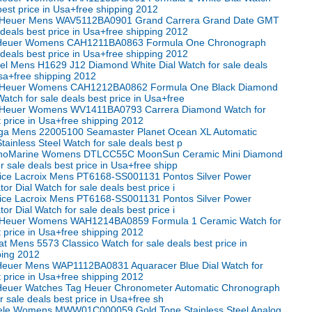
 best price in Usa+free shipping 2012
 Heuer Mens WAV5112BA0901 Grand Carrera Grand Date GMT
 deals best price in Usa+free shipping 2012
 Heuer Womens CAH1211BA0863 Formula One Chronograph
 deals best price in Usa+free shipping 2012
el Mens H1629 J12 Diamond White Dial Watch for sale deals
Usa+free shipping 2012
 Heuer Womens CAH1212BA0862 Formula One Black Diamond
tch for sale deals best price in Usa+free
 Heuer Womens WV1411BA0793 Carrera Diamond Watch for
t price in Usa+free shipping 2012
ga Mens 22005100 Seamaster Planet Ocean XL Automatic
ainless Steel Watch for sale deals best p
hnoMarine Womens DTLCC55C MoonSun Ceramic Mini Diamond
r sale deals best price in Usa+free shipp
ice Lacroix Mens PT6168-SS001131 Pontos Silver Power
or Dial Watch for sale deals best price i
ice Lacroix Mens PT6168-SS001131 Pontos Silver Power
or Dial Watch for sale deals best price i
 Heuer Womens WAH1214BA0859 Formula 1 Ceramic Watch for
t price in Usa+free shipping 2012
t Mens 5573 Classico Watch for sale deals best price in
ping 2012
Heuer Mens WAP1112BA0831 Aquaracer Blue Dial Watch for
t price in Usa+free shipping 2012
Heuer Watches Tag Heuer Chronometer Automatic Chronograph
 sale deals best price in Usa+free sh
ele Womens MWW01C000059 Gold Tone Stainless Steel Analog