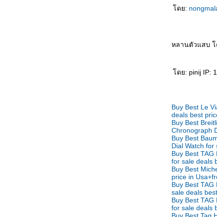
最幸福女人 Zuì xìngfú nǚrén หญิงที่มีความสุข
ดย:
nongmal
ที่สุด
听谁说 Tīng shéi shuō ใครเป็นผู้ฟัง
生孩子 Shēng háizi คลอดลูก
หลานตัวแสบ 
情人变婶婶 Qíngrén biàn shěnshen แฟน
กลายเป็นอาสะใภ้
如何表达 Rúhé biǎodá วิธีการแสดงออก
ดย: pinij IP: 
早了解了 Zǎo liǎojiěle ฉันเข้าใจคุณมานาน
ล้ว
一点也不浪漫 Yīdiǎn yě bù làngmàn ไม่
Buy Best Le V
รแมนติคเล
deals best pri
富豪与少女 Fùháo yǔ shàonǚ เศรษฐีกับสาว
Buy Best Brei
Chronograph Di
งาม
Buy Best Baum
男朋友的礼物 Nán péngyǒu de lǐwù ของขวัญ
Dial Watch for 
จากแฟน
Buy Best TAG
for sale deals
成功一半 Chénggōng yībàn สำเร็จครึ่งนึง
Buy Best Mich
处女心 Chǔnǚ xīn สาวบริสุทธิ์(บนคานทอง)
price in Usa+f
Buy Best TAG
天才儿子 Tiāncái érzi บุตรที่ฟ้าประทาน
sale deals bes
你长得像谁 Nǐ zhǎng dé xiàng shéi โตขึ้น
Buy Best TAG 
อยากเหมือนใคร
for sale deals
Buy Best Tag