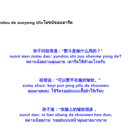
u de zuoyong ประโยชน์ของเตารีด
孙子问祖母道：“熨斗是做什么用的？”
sunzi wen zumu dao: yundou shi zuo shenme yong de?
หลานน้อยถามคุณยาย เตารีดใช้ทำอะไรครับ
祖母说：“可以熨平衣服的皱纹。”
zumu shuo: keyi yun ping yifu de zhouwen
คุณยายตอบ ใช้รีดรอยย่นบนเสื้อผ้าให้เรียบ
孙子道：“你脸上的皱纹很多，
sunzi dao: ni lian shang de zhouwen hen duo,
หลานน้อยถาม รอยย่นบนหน้าคุณยายมากมา