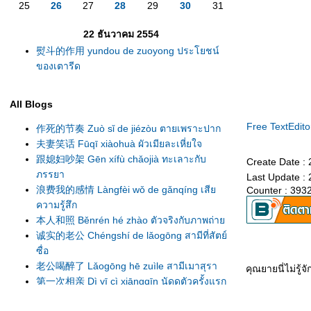
25
26
27
28
29
30
31
22 ธันวาคม 2554
熨斗的作用 yundou de zuoyong ประโยชน์
ของเตารีด
All Blogs
Free TextEdito
作死的节奏 Zuò sǐ de jiézòu ตายเพราะปาก
夫妻笑话 Fūqī xiàohuà ผัวเมียละเหี่ยใจ
跟媳妇吵架 Gēn xífù chǎojià ทะเลาะกับ
Create Date :
ภรรยา
Last Update :
浪费我的感情 Làngfèi wǒ de gǎnqíng เสี
Counter : 393
ความรู้สึก
本人和照 Běnrén hé zhào ตัวจริงกับภาพถ่า
诚实的老公 Chéngshí de lǎogōng สามีที่สัตย์
ซื่อ
老公喝醉了 Lǎogōng hē zuìle สามีเมาสุรา
คุณยายนี่ไม่รู้จ
第一次相亲 Dì yī cì xiāngqīn นัดดูตัวครั้งแรก
错怪丈母娘了 Cuòguài zhàngmǔniángle
เข้าใจแม่ยายผิดมานาน