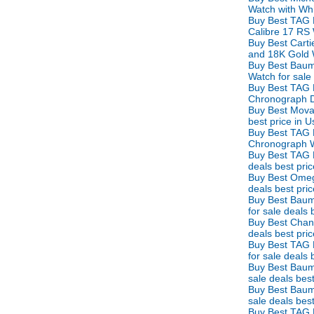
不怕吃亏 Bùpà chīkuī ไม่กลัวเสียหา
Watch with Whit
Buy Best TAG
只喜欢你 Zhǐ xǐhuān nǐ รักคุณคนเดียวเท่านั้น
Calibre 17 RS 
不会忘 Bù huì wàng มิอาจลืมเลือน
Buy Best Cart
买车 Mǎi chē ซื้อรถเครื่อง
and 18K Gold W
Buy Best Baum
第二幸福的人 Dì èr xìngfú de rén โชคดีเป็นที่
Watch for sale
สองของโลก
Buy Best TAG 
Chronograph Di
牙刷 Yáshuā แปรงสีฟัน
Buy Best Mova
失去自由 Shīqù zìyóu สูญสิ้นอิสรภาพ
best price in 
爱的考验 Ài de kǎoyàn ทดสอบรักแท้
Buy Best TAG 
Chronograph Wa
想脱就脱 Xiǎng tuō jiù tuō อยากจะถอดก็ถอด
Buy Best TAG 
小手指 Xiǎoshǒuzhǐ นิ้วก้อ
deals best pri
什么也看不见 Shénme yě kàn bùjiàn มอง
Buy Best Omeg
deals best pri
อะไรไม่เห็นเล
Buy Best Baum
钓饵久放没味 Diào'ěr jiǔ fàng méi wèi เหยื่อ
for sale deals
Buy Best Chan
ตกปลาค้างปีไม่มีรสชาติ
deals best pri
很特别 Hěn tèbié คนสุดพิเศษ
Buy Best TAG
纯洁的爱情 Chúnjié de àiqíng ความรักอัน
for sale deals
Buy Best Baum
บริสุทธิ์
sale deals bes
自然美 Zìránměi งามตามธรรมชาติ
Buy Best Baum
蝶恋花 Dié liàn huā ผีเสื้อดมดอมดอกไม้
sale deals bes
Buy Best TAG