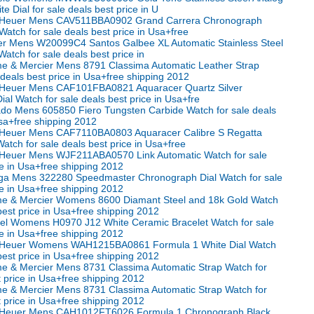
e Dial for sale deals best price in U
 Heuer Mens CAV511BBA0902 Grand Carrera Chronograph
Watch for sale deals best price in Usa+free
ier Mens W20099C4 Santos Galbee XL Automatic Stainless Steel
atch for sale deals best price in
e & Mercier Mens 8791 Classima Automatic Leather Strap
 deals best price in Usa+free shipping 2012
Heuer Mens CAF101FBA0821 Aquaracer Quartz Silver
al Watch for sale deals best price in Usa+fre
do Mens 605850 Fiero Tungsten Carbide Watch for sale deals
Usa+free shipping 2012
Heuer Mens CAF7110BA0803 Aquaracer Calibre S Regatta
tch for sale deals best price in Usa+free
Heuer Mens WJF211ABA0570 Link Automatic Watch for sale
ce in Usa+free shipping 2012
a Mens 322280 Speedmaster Chronograph Dial Watch for sale
ce in Usa+free shipping 2012
e & Mercier Womens 8600 Diamant Steel and 18k Gold Watch
 best price in Usa+free shipping 2012
el Womens H0970 J12 White Ceramic Bracelet Watch for sale
ce in Usa+free shipping 2012
 Heuer Womens WAH1215BA0861 Formula 1 White Dial Watch
 best price in Usa+free shipping 2012
e & Mercier Mens 8731 Classima Automatic Strap Watch for
t price in Usa+free shipping 2012
e & Mercier Mens 8731 Classima Automatic Strap Watch for
t price in Usa+free shipping 2012
 Heuer Mens CAH1012FT6026 Formula 1 Chronograph Black