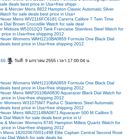
sale deals best price in Usa+free shippi
e & Mercier Mens 8822 Hampton Classic Automatic Silver
Watch for sale deals best price in Usa+
Heuer Mens WV2116FC6181 Carerra Calibre 7 Twin Time
e Dial Brown Crocodile Watch for sale deal
er Midsize W51011Q3 Tank Francaise Stainless Steel Watch for
t price in Usa+free shipping 2012
 Heuer Womens WAH1210BA0859 Formula One Black Dial
 deals best price in Usa+free shipping 2012
155
วันที่: 9 มกราคม 2555 เวลา:17:00:04 น.
 Heuer Womens WAH1210BA0859 Formula One Black Dial
 deals best price in Usa+free shipping 2012
Heuer Mens WAP2010BA0830 Aquaracer Black Dial Watch for
t price in Usa+free shipping 2012
ier Womens W31075M7 Pasha C Stainless Steel Automatic
 deals best price in Usa+free shipping 2012
 Heuer Mens WAJ2114BA0871 Aquaracer 500 M Calibre 5
 Dial Watch for sale deals best price in U
e & Mercier Womens 8745 Hampton Milleis Quartz Watch for
t price in Usa+free shipping 2012
th Mens 182020670/01c498 Elite Captain Central Second Rose
nray Dial Watch for sale deals be