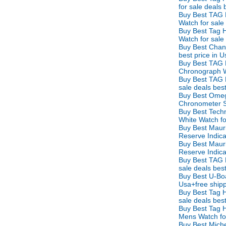
如果天不下雨 Rúguǒ tiān bùxià yǔ ถ้าหากฝน
for sale deals
ไม่ตก
Buy Best TAG
初识 Chū shì รักแรกพบ
Watch for sale
Buy Best Tag
买书作纪念 Mǎishū zuò jìniàn ซื้อหนังสือเป็นที่
Watch for sale
ระลึก
Buy Best Chan
best price in 
自己变狗 Zìjǐ biàn gǒu เปลี่ยนเป็นสุนัข
Buy Best TAG
爱与不爱 Ài yǔ bù ài รักกับไม่รัก
Chronograph Wa
飞行员的妻子 Fēixíngyuán de qīzi ภรรยาของ
Buy Best TAG
sale deals bes
นักบิน
Buy Best Ome
节日纪念 Jiérì jìniàn เทศกาลที่น่าจดจำ
Chronometer St
谁做的饭 Shéi zuò de fàn ใครทำอาหาร
Buy Best Tec
White Watch fo
没人相信 Méi rén xiāngxìn ไม่มีใครเชื่อ
Buy Best Maur
错失先手 Cuòshī xiānshǒu พลาดโอกาสลงมือ
Reserve Indicat
Buy Best Maur
ก่อน
Reserve Indicat
面子上好看 Miànzi shàng hǎokàn ดูดีขึ้น
Buy Best TAG
真不明白 Zhēn bù míngbái ไม่เข้าใจจริงจริง
sale deals bes
Buy Best U-Boa
电影片名的对话 Diànyǐng piàn míng de
Usa+free ship
duìhuà บทสนทนาในภาพยนตร์
Buy Best Tag 
她的需要 Tā de xūyào ความต้องการของเธอ
sale deals bes
Buy Best Tag 
不会原谅自己 Bù huì yuánliàng zìjǐ ไม่ให้อภั
Mens Watch for
ตัวเอง
Buy Best Mich