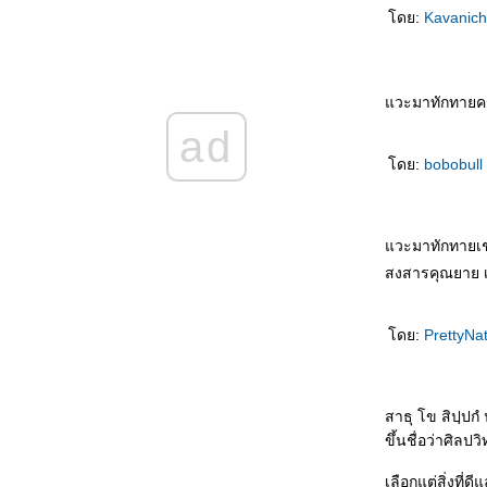
ดย:
Kavanic
新人结婚 Xīnrén jiéhūn เจ้าบ่าวแสนซื่อ
被揭穿 Bèi jiēchuān ความลับเปิดเผ
不离不弃的男友 Bù lì bù qì de nányǒu แฟนที่
ไม่คิดทิ้งขว้างฉัน
วะมาทักทายคร
结婚那天 Jiéhūn nèitiān คืนวันแต่งงาน
ad
结婚一周年纪念日 Jiéhūn yī zhōunián jìniàn
rì วันครบรอบแต่งงาน
ดย:
bobobull
不能分手的理由 Bùnéng fēnshǒu de lǐyóu
เหตุที่ไม่อาจแยกทาง
上天最好的礼物 Shàngtiān zuì hǎo de lǐwù
วะมาทักทายเช่
ของขวัญจากพระเจ้า
突降大雨 Tū jiàng dàyǔ เมื่อฝนตกหนัก
สงสารคุณยาย เ
我的老婆 Wǒ de lǎopó ยอดภรรยา
数学 Shùxué คณิตศาสตร์
ดย:
PrettyNa
你怎么知道的 Nǐ zěnme zhīdào de เธอรู้ได้
อย่างไรกัน
赵本山和范伟 Zhàoběnshān hé fàn wěi จ้าว
เปิ่นซานกับฝ้านเหว่
สาธุ โข สิปฺปกํ 
发明家的背后 Fāmíng jiā de bèihòu เบื้อง
ขึ้นชื่อว่าศิลปว
หลังความสำเร็จ
เลือกแต่สิ่งที
喝多了 Hē duōle เมาสุรา