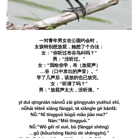
一对青年男女在公园约会时，
女孩特别想放屁，她想了个办法：
女：“你听过布谷鸟叫吗？”
男：“没听过。”
女：“我给你学，布（放屁声）
谷（口中发出的声音）。”
学了几声后，该放的也已放完。
女：“听清了吗？”
男：“放屁声太大，没听清。”
yī duì qīngnián nánnǚ zài gōngyuán yuēhuì shí,
nǚhái tèbié xiǎng fàngpì, tā xiǎngle gè bànfǎ:
Nǚ:“Nǐ tīngguò bùgǔ niǎo jiào ma?”
Nán:“Méi tīngguò.”
Nǚ:“Wǒ gěi nǐ xué, bù (fàngpì shēng)
gǔ (kǒuzhōng fāchū de shēngyīn).”