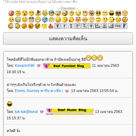
*ใช้ code html ตกแต่งข้อความได้เฉพาะสมาชิก
+
Emotion
+
ชคยังดีที่ไม่มีกลิ่นออกมาด้วย ถ้ามีคงเหม็นน่าดู อิอิ
ดย:
Kavanich96
11 เมษายน 2563
16:30:19 น.
ฮ่าๆๆๆ ดังเกินไปจริงๆด้วย ระวังกลิ่นด้วยนะคะ
ดย:
Emmy Journey พากิน พาเที่ยว
13 เมษายน 2563 13:05:54 น.
ดย:
tuk-tuk@korat
13 เมษายน 2563
15:15:37 น.
สวัสดี จ้ะ