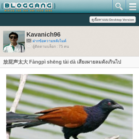
Kavanich96
ฝากข้อความหลังไมค์
ผู้ติดตามบล็อก : 75 คน
放屁声太大 Fàngpì shēng tài dà เสียงผายลมดังเกินไป