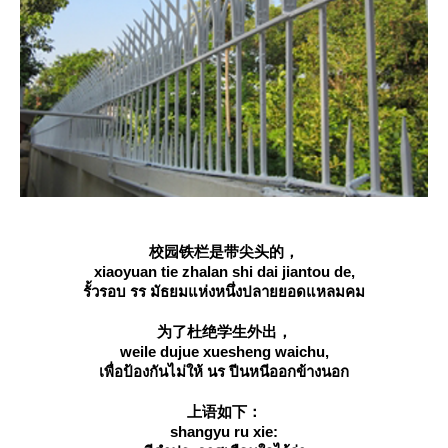
校园铁栏是带尖头的，
xiaoyuan tie zhalan shi dai jiantou de,
รั้วรอบ รร มัธยมแห่งหนึ่งปลายยอดแหลมคม
为了杜绝学生外出，
weile dujue xuesheng waichu,
เพื่อป้องกันไม่ให้ นร ปีนหนีออกข้างนอก
上语如下：
shangyu ru xie: