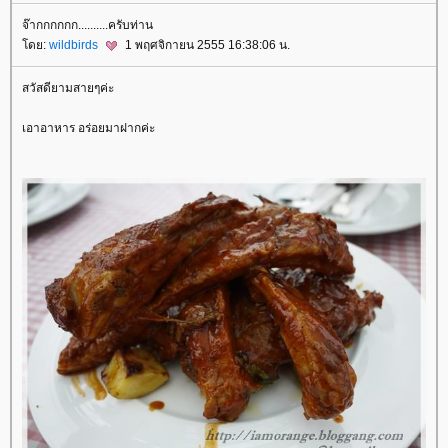
จ๊ากกกกกก..........ครับท่าน
ดย:
wildbirds
1 พฤศจิกายน 2555 16:38:06 น.
สวัสดียามสายๆค่ะ
เอาอาหาร อร่อยมาฝากค่ะ