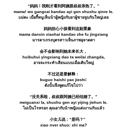
“妈妈！我刚才看到阿姨跟叔叔亲热了。”
mama! wo gangcai kandao ayi gen shushu qinre le.
ม่คะ เมื่อกี้หนูเห็นน้าผู้หญิงกับอาผู้ชายจูบกันใหญ่เล
妈妈担心小孩看到这副景象
mama danxin xiaohai kandao zhe fu jingxiang
มารดาเกรงบุตรสาวเห็นภาพอุจาดตา
会不会影响到她未来长大，
huibuhui yingxiang dao ta weilai zhangda,
อาจจะกระทำเลียนแบบเมื่อเติบใหญ่
不过还是要解释：
buguo haishi yao jieshi:
ดังนั้นจึงพูดแก้ไขไปว่า
“没关系啦，叔叔跟阿姨已经结婚了。”
meiguanxi la, shushu gen ayi yijing jiehun le.
ไม่เป็นไรหรอก คุณอากับน้าหญิงแต่งงานกันแล้ว
小女儿说：“是吗？”
xiao nver shuo: shi ma?