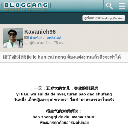
Kavanich96
ฝากข้อความหลังไมค์
ผู้ติดตามบล็อก : 75 คน
结了婚才能 jie le hun cai neng ต้องแต่งงานแล้วถึงจะทำได้
一天，五岁大的女儿，突然跑到厨房
yi tian, wu sui da de nver, turan pao dao chufang
วันหนึ่ง เด็กหญิงอายุ ๕ ขวบกว่า วิ่งเข้ามาหามารดาในครัว
很生气的对妈妈说：
hen shengqi de dui mama shuo:
ฟ้องมารดาด้วยอารมณ์บ่จอ