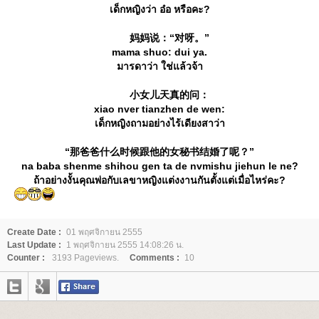
เด็กหญิงว่า อ๋อ หรือคะ?
妈妈说：“对呀。”
mama shuo: dui ya.
มารดาว่า ใช่แล้วจ้า
小女儿天真的问：
xiao nver tianzhen de wen:
เด็กหญิงถามอย่างไร้เดียงสาว่า
“那爸爸什么时候跟他的女秘书结婚了呢？”
na baba shenme shihou gen ta de nvmishu jiehun le ne?
ถ้าอย่างงั้นคุณพ่อกับเลขาหญิงแต่งงานกันตั้งแต่เมื่อไหร่คะ?
Create Date :
01 พฤศจิกายน 2555
Last Update :
1 พฤศจิกายน 2555 14:08:26 น.
Counter :
3193 Pageviews.
Comments :
10