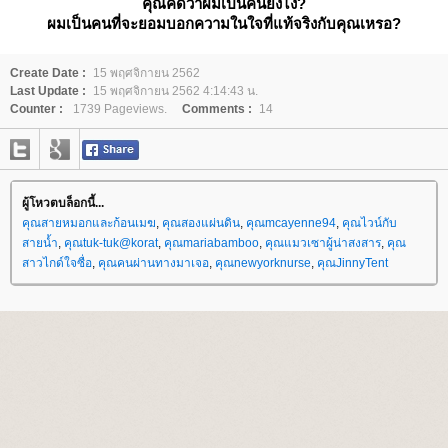
คุณคิดว่าผมเป็นคนยังไง?
ผมเป็นคนที่จะยอมบอกความในใจที่แท้จริงกับคุณเหรอ?
Create Date :
15 พฤศจิกายน 2562
Last Update :
15 พฤศจิกายน 2562 4:14:43 น.
Counter :
1739 Pageviews.
Comments :
14
ผู้โหวตบล็อกนี้...
คุณสายหมอกและก้อนเมฆ
,
คุณสองแผ่นดิน
,
คุณmcayenne94
,
คุณไวน์กับ
สายน้ำ
,
คุณtuk-tuk@korat
,
คุณmariabamboo
,
คุณแมวเซาผู้น่าสงสาร
,
คุณ
สาวไกด์ใจซื่อ
,
คุณคนผ่านทางมาเจอ
,
คุณnewyorknurse
,
คุณJinnyTent