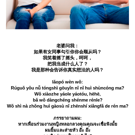
老婆问我：
如果有女同事勾引你你会顺从吗？
我笑着摇了摇头，呵呵，
把我当成什么人了？
我是那种会告诉你真实想法的人吗？
lǎopó wèn wǒ:
Rúguǒ yǒu nǚ tóngshì gōuyǐn nǐ nǐ huì shùncóng ma?
Wǒ xiàozhe yáole yáotóu, hēhē,
bǎ wǒ dàngchéng shénme rénle?
Wǒ shì nà zhǒng huì gàosù nǐ zhēnshí xiǎngfǎ de rén ma?
ภรรยาถามผม:
หากเพื่อนร่วมงานหญิงหลอกลวงคุณคุณจะเชื่อฟังมั้
ผมยิ้มและส่ายหัว อ๊ะ อ๊ะ