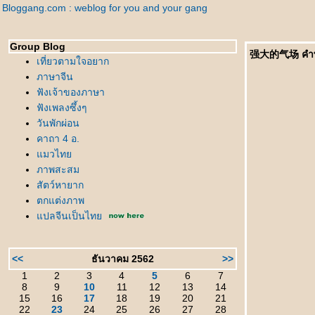
Bloggang.com : weblog for you and your gang
Group Blog
强大的气场 คำพูด
เที่ยวตามใจอยาก
ภาษาจีน
ฟังเจ้าของภาษา
ฟังเพลงซึ้งๆ
วันพักผ่อน
คาถา 4 อ.
มวไท
ภาพสะสม
สัตว์หายาก
ตกแต่งภาพ
ปลจีนเป็นไท
<<
ธันวาคม 2562
>>
1
2
3
4
5
6
7
8
9
10
11
12
13
14
15
16
17
18
19
20
21
22
23
24
25
26
27
28