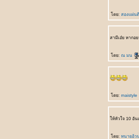
ที่สุด
听谁说 Tīng shéi shuō ใครเป็นผู้ฟัง
ดย:
สองแผ่น
生孩子 Shēng háizi คลอดลูก
情人变婶婶 Qíngrén biàn shěnshen แฟน
กลายเป็นอาสะใภ้
如何表达 Rúhé biǎodá วิธีการแสดงออก
สามีเอ๋ย หากอย
早了解了 Zǎo liǎojiěle ฉันเข้าใจคุณมานาน
ล้ว
ดย:
ณ มน
一点也不浪漫 Yīdiǎn yě bù làngmàn ไม่
รแมนติคเล
富豪与少女 Fùháo yǔ shàonǚ เศรษฐีกับสาว
งาม
男朋友的礼物 Nán péngyǒu de lǐwù ของขวัญ
จากแฟน
ดย:
maistyle
成功一半 Chénggōng yībàn สำเร็จครึ่งนึง
处女心 Chǔnǚ xīn สาวบริสุทธิ์(บนคานทอง)
天才儿子 Tiāncái érzi บุตรที่ฟ้าประทาน
ห้หัวใจ 10 อัน
你长得像谁 Nǐ zhǎng dé xiàng shéi โตขึ้น
อยากเหมือนใคร
如果天不下雨 Rúguǒ tiān bùxià yǔ ถ้าหากฝน
ดย:
ทนายอ้ว