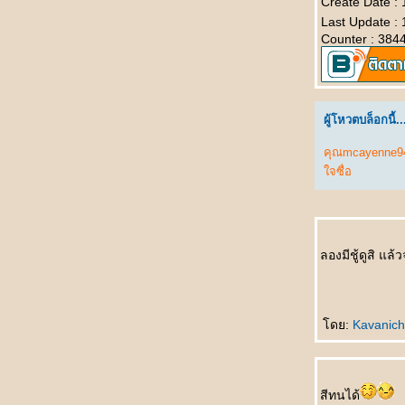
Create Date :
qúnzi ชม พละไม่ควรนุ่งกระโปรง
Last Update :
银行家的儿子 Yínháng jiā de érzi บุตรชา
Counter : 384
นายธนาคาร
悲剧的王子 Bēijù de wángzǐ โศกนาฏกรรม
ของเจ้าชา
吓死我了 Xià sǐ wǒle ตกใจแทบตา
ผู้โหวตบล็อกนี้..
把我也送了吧 Bǎ wǒ yě sòngle ba เอาผมส่ง
คุณmcayenne9
ไปด้วยเล
จซื่อ
如何活下去 Rúhé huó xiàqù มีชีวิตอยู่ได้ยังไง
一分也不要 Yī fēn yě bùyào คะแนนเดียวก็ไม่
เอา
未来丈夫 Wèilái zhàngfū สามีในอนาคต
奇怪的亲戚 Qíguài de qīnqī ญาติที่แปลก
ลองมีชู้ดูสิ แล
ประหลาด
我想吐 Wǒ xiǎng tǔ อยากจะอ๊วก
上帝爱你 Shàngdì ài nǐ พระเจ้าทรงรักคุณ
ดย:
Kavanic
不用睡了 Bùyòng shuìle ไม่ต้องนอนแล้ว
先吃轮子 Xiān chī lúnzi กินลูกล้อก่อน
意中人 Yìzhōngrén ชายในดวงใจ
最幸福女人 Zuì xìngfú nǚrén หญิงที่มีความสุข
สีทนได้