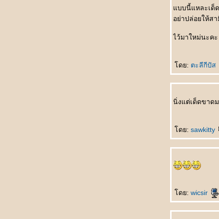
只喜欢你 Zhǐ xǐhuān nǐ รักคุณคนเดียวเท่านั้น
บบนี้แหละเด็ด
不会忘 Bù huì wàng มิอาจลืมเลือน
อย่าปล่อยให้สา
买车 Mǎi chē ซื้อรถเครื่อง
ไว้มาใหม่นะคะ
第二幸福的人 Dì èr xìngfú de rén โชคดีเป็นที่
สองของโลก
牙刷 Yáshuā แปรงสีฟัน
ดย:
ตะลีกีปัส
失去自由 Shīqù zìyóu สูญสิ้นอิสรภาพ
爱的考验 Ài de kǎoyàn ทดสอบรักแท้
想脱就脱 Xiǎng tuō jiù tuō อยากจะถอดก็ถอด
นิ่งแต่เด็ดขาด
小手指 Xiǎoshǒuzhǐ นิ้วก้อ
什么也看不见 Shénme yě kàn bùjiàn มอง
อะไรไม่เห็นเล
ดย:
sawkitty
钓饵久放没味 Diào'ěr jiǔ fàng méi wèi เหยื่อ
ตกปลาค้างปีไม่มีรสชาติ
很特别 Hěn tèbié คนสุดพิเศษ
纯洁的爱情 Chúnjié de àiqíng ความรักอัน
บริสุทธิ์
自然美 Zìránměi งามตามธรรมชาติ
ดย:
wicsir
蝶恋花 Dié liàn huā ผีเสื้อดมดอมดอกไม้
男人的一生 Nánrén de yīshēng ชั่วชีวิตของ