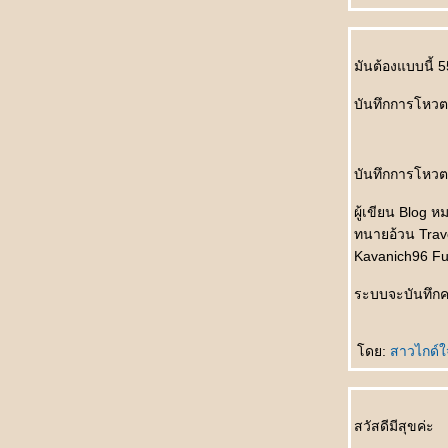
ไม่ตก
初识 Chū shì รักแรกพบ
买书作纪念 Mǎishū zuò jìniàn ซื้อหนังสือเป็นที่
มันต้องแบบนี้ 
ระลึก
自己变狗 Zìjǐ biàn gǒu เปลี่ยนเป็นสุนัข
บันทึกการโหวตเ
爱与不爱 Ài yǔ bù ài รักกับไม่รัก
飞行员的妻子 Fēixíngyuán de qīzi ภรรยาของ
นักบิน
บันทึกการโหวต 
节日纪念 Jiérì jìniàn เทศกาลที่น่าจดจำ
谁做的饭 Shéi zuò de fàn ใครทำอาหาร
ผู้เขียน Blog ห
没人相信 Méi rén xiāngxìn ไม่มีใครเชื่อ
ทนายอ้วน Trave
错失先手 Cuòshī xiānshǒu พลาดโอกาสลงมือ
Kavanich96 Fun
ก่อน
面子上好看 Miànzi shàng hǎokàn ดูดีขึ้น
ระบบจะบันทึกค
真不明白 Zhēn bù míngbái ไม่เข้าใจจริงจริง
电影片名的对话 Diànyǐng piàn míng de
duìhuà บทสนทนาในภาพยนตร์
ดย:
สาวไกด์ใ
她的需要 Tā de xūyào ความต้องการของเธอ
不会原谅自己 Bù huì yuánliàng zìjǐ ไม่ให้อภั
ตัวเอง
สวัสดีมีสุขค่ะ
不怕吃亏 Bùpà chīkuī ไม่กลัวเสียหา