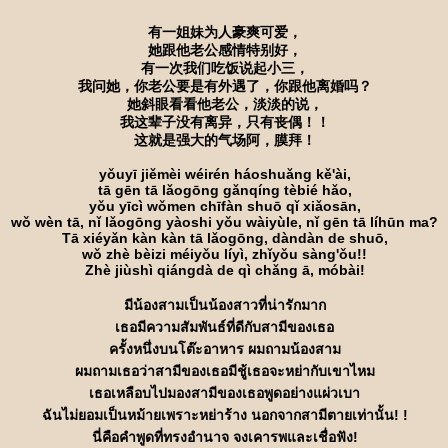
有一姐妹为人豪爽可爱，
她跟他老公感情特别好，
有一次我们吃饭说起小三，
我问她，你老公要是有外遇了，你跟他离婚吗？
她斜眼看看他老公，淡淡的说，
我这辈子没有离异，只有丧偶！！
这就是强大的气场阿，膜拜！
yǒuyī jiěmèi wéirén háoshuǎng kě'ài,
tā gēn tā lǎogōng gǎnqíng tèbié hǎo,
yǒu yīcì wǒmen chīfàn shuō qǐ xiǎosān,
wǒ wèn tā, nǐ lǎogōng yàoshi yǒu wàiyùle, nǐ gēn tā líhūn ma?
Tā xiéyǎn kàn kàn tā lǎogōng, dàndàn de shuō,
wǒ zhè bèizi méiyǒu líyì, zhǐyǒu sàng'ǒu!!
Zhè jiùshì qiángdà de qì chǎng ā, móbài!
มีน้องสามเป็นน้องสาวที่น่ารักมาก
เธอมีความสัมพันธ์ที่ดีกับสามีของเธอ
ครั้งหนึ่งบนโต๊ะอาหาร ผมถามน้องสาม
ผมถามเธอว่าสามีของเธอมีชู้เธอจะหย่ากับเขาไหม
เธอเหลือบไปมองสามีของเธอพูดอย่างแผ่วเบา
ฉันไม่ยอมเป็นหม้ายเพราะหย่าร้าง นอกจากสามีตายเท่านั้น! !
นี่คือคำพูดที่ทรงอำนาจ จงเคารพและเชื่อฟัง!