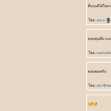
บุรุษหนุ่ม
สั้นๆแต้ได้ใจค
母亲来电 Mǔqīn láidiàn โทรเลขจากแม่
可以等待 Kěyǐ děngdài ผมรอได้ครับ
女人的事 Nǚrén de shì เรื่องของอิสตรี
ดย:
me-o
喜欢的原因 Xǐhuān de yuányīn สาเหตุที่รักเธอ
水仙花 Shuǐxiānhuā ดอกไม้ริมธาร
四千元 Sìqiān yuán สี่พันหยวน
ขอบคุณที่แวะม
不要停 Bùyào tíng อย่าหยุดค่ะ
爱哭的小弟弟 Ài kū de xiǎo dìdì น้องเล็กที่
เอาแต่ร้องไห้
ดย:
nonnoiG
爱哭的小弟弟 Ài kū de xiǎo dìdì น้องเล็กที่
เอาแต่ร้องไห้
我不爱你 Wǒ bù ài nǐ ฉันไม่ได้รักเธอ
ขอบคุณครับ
点了两次头 Diǎnle liǎng cì tóu พยักหน้าไปสอง
หนแล้ว
妒忌 Dùjì ความหึงหวง
ดย:
สมาชิกห
舌头踩牙齿 Shétou cǎi yáchǐ เอาลิ้นขบฟันบ้าง
干吗要我看 Gànma yào wǒ kàn ให้ผมเฝ้า
ทำไม
帮狗洗澡 Bāng gǒu xǐzǎo อาบน้ำให้สุนัข
最费劲的事 Zuì fèijìng de shì เรื่องที่ยากที่สุด