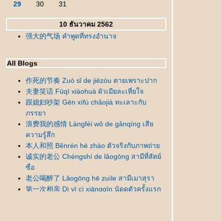
29
30
31
10 ธันวาคม 2562
强大的气场 คำพูดที่ทรงอำนาจ
All Blogs
作死的节奏 Zuò sǐ de jiézòu ตายเพราะปาก
夫妻笑话 Fūqī xiàohuà ผัวเมียละเหี่ยใจ
跟媳妇吵架 Gēn xífù chǎojià ทะเลาะกับ
ภรรยา
浪费我的感情 Làngfèi wǒ de gǎnqíng เสี
ความรู้สึก
本人和照 Běnrén hé zhào ตัวจริงกับภาพถ่า
诚实的老公 Chéngshí de lǎogōng สามีที่สัตย์
ซื่อ
老公喝醉了 Lǎogōng hē zuìle สามีเมาสุรา
第一次相亲 Dì yī cì xiāngqīn นัดดูตัวครั้งแรก
错怪丈母娘了 Cuòguài zhàngmǔniángle
เข้าใจแม่ยายผิดมานาน
新人结婚 Xīnrén jiéhūn เจ้าบ่าวแสนซื่อ