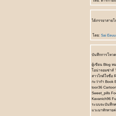
ไม่ตก
ดย: ดาริกา​มณี
初识 Chū shì รักแรกพบ
买书作纪念 Mǎishū zuò jìniàn ซื้อหนังสือเป็นที่
ระลึก
ได้ภรรยาสายโห
自己变狗 Zìjǐ biàn gǒu เปลี่ยนเป็นสุนัข
爱与不爱 Ài yǔ bù ài รักกับไม่รัก
飞行员的妻子 Fēixíngyuán de qīzi ภรรยาของ
ดย:
Sai Eeu
นักบิน
节日纪念 Jiérì jìniàn เทศกาลที่น่าจดจำ
谁做的饭 Shéi zuò de fàn ใครทำอาหาร
บันทึกการโหวต 
没人相信 Méi rén xiāngxìn ไม่มีใครเชื่อ
错失先手 Cuòshī xiānshǒu พลาดโอกาสลงมือ
ผู้เขียน Blog ห
ก่อน
อน่าจอมซ่าส์ T
面子上好看 Miànzi shàng hǎokàn ดูดีขึ้น
สาวไกด์ใจซื่อ 
真不明白 Zhēn bù míngbái ไม่เข้าใจจริงจริง
กะว่าก๋า Book B
电影片名的对话 Diànyǐng piàn míng de
toor36 Cartoon
duìhuà บทสนทนาในภาพยนตร์
Sweet_pills Fo
她的需要 Tā de xūyào ความต้องการของเธอ
Kavanich96 Fun
不会原谅自己 Bù huì yuánliàng zìjǐ ไม่ให้อภั
ระบบจะบันทึกค
ตัวเอง
วะมาทักทายค่ะ
不怕吃亏 Bùpà chīkuī ไม่กลัวเสียหา