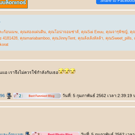
Share to Faceboo
.
ะก้อนเมฆ
,
คุณสองแผ่นดิน
,
คุณโอน่าจอมซ่าส์
,
คุณSai Eeuu
,
คุณจารุพิชญ์
,
คุ
ข 4181428
,
คุณmariabamboo
,
คุณJinnyTent
,
คุณล้งเล้งลัลล้า
,
คุณSweet_pills
,
korat
อนแอ เราจึงไม่ควรใช้กำลังกับเธอ
h96
วันที่: 5 กุมภาพันธ์ 2562 เวลา:2:39:19 
และก้อนเมฆ
วันที่: 5 กุมภาพันธ์ 2562 เวล