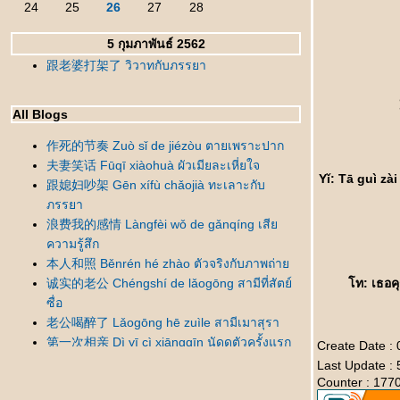
24
25
26
27
28
5 กุมภาพันธ์ 2562
跟老婆打架了 วิวาทกับภรรยา
All Blogs
作死的节奏 Zuò sǐ de jiézòu ตายเพราะปาก
夫妻笑话 Fūqī xiàohuà ผัวเมียละเหี่ยใจ
Yǐ: Tā guì zà
跟媳妇吵架 Gēn xífù chǎojià ทะเลาะกับ
ภรรยา
浪费我的感情 Làngfèi wǒ de gǎnqíng เสี
ความรู้สึก
本人和照 Běnrén hé zhào ตัวจริงกับภาพถ่า
诚实的老公 Chéngshí de lǎogōng สามีที่สัตย์
ท: เธอคุก
ซื่อ
老公喝醉了 Lǎogōng hē zuìle สามีเมาสุรา
第一次相亲 Dì yī cì xiāngqīn นัดดูตัวครั้งแรก
Create Date : 
错怪丈母娘了 Cuòguài zhàngmǔniángle
Last Update : 
เข้าใจแม่ยายผิดมานาน
Counter : 177
新人结婚 Xīnrén jiéhūn เจ้าบ่าวแสนซื่อ