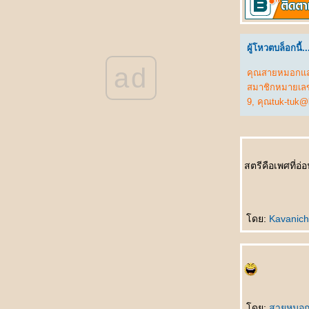
被揭穿 Bèi jiēchuān ความลับเปิดเผ
不离不弃的男友 Bù lì bù qì de nányǒu แฟนที่
ไม่คิดทิ้งขว้างฉัน
ผู้โหวตบล็อกนี้..
结婚那天 Jiéhūn nèitiān คืนวันแต่งงาน
ad
结婚一周年纪念日 Jiéhūn yī zhōunián jìniàn
คุณสายหมอกแล
rì วันครบรอบแต่งงาน
สมาชิกหมายเล
不能分手的理由 Bùnéng fēnshǒu de lǐyóu
9
,
คุณtuk-tuk@
เหตุที่ไม่อาจแยกทาง
上天最好的礼物 Shàngtiān zuì hǎo de lǐwù
ของขวัญจากพระเจ้า
突降大雨 Tū jiàng dàyǔ เมื่อฝนตกหนัก
สตรีคือเพศที่อ่
我的老婆 Wǒ de lǎopó ยอดภรรยา
数学 Shùxué คณิตศาสตร์
你怎么知道的 Nǐ zěnme zhīdào de เธอรู้ได้
อย่างไรกัน
ดย:
Kavanic
赵本山和范伟 Zhàoběnshān hé fàn wěi จ้าว
เปิ่นซานกับฝ้านเหว่
发明家的背后 Fāmíng jiā de bèihòu เบื้อง
หลังความสำเร็จ
喝多了 Hē duōle เมาสุรา
运动时不要穿裙子 Yùndòng shí bùyào chuān
ดย:
สายหมอก