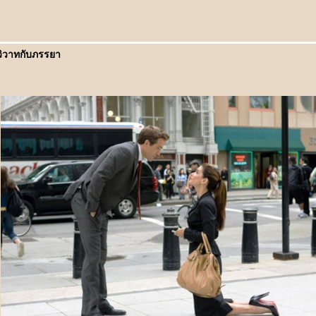
าทกับภรรยา