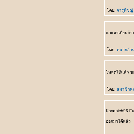
只喜欢你 Zhǐ xǐhuān nǐ รักคุณคนเดียวเท่านั้น
不会忘 Bù huì wàng มิอาจลืมเลือน
ดย:
จารุพิชญ
买车 Mǎi chē ซื้อรถเครื่อง
第二幸福的人 Dì èr xìngfú de rén โชคดีเป็นที่
สองของโลก
วะมาเยี่ยมบ้
牙刷 Yáshuā แปรงสีฟัน
失去自由 Shīqù zìyóu สูญสิ้นอิสรภาพ
爱的考验 Ài de kǎoyàn ทดสอบรักแท้
ดย:
ทนายอ้ว
想脱就脱 Xiǎng tuō jiù tuō อยากจะถอดก็ถอด
小手指 Xiǎoshǒuzhǐ นิ้วก้อ
什么也看不见 Shénme yě kàn bùjiàn มอง
หลตให้แล้ว ข
อะไรไม่เห็นเล
钓饵久放没味 Diào'ěr jiǔ fàng méi wèi เหยื่อ
ตกปลาค้างปีไม่มีรสชาติ
ดย:
สมาชิกห
很特别 Hěn tèbié คนสุดพิเศษ
纯洁的爱情 Chúnjié de àiqíng ความรักอัน
บริสุทธิ์
Kavanich96 Fu
自然美 Zìránměi งามตามธรรมชาติ
ออกมาได้แล้ว
蝶恋花 Dié liàn huā ผีเสื้อดมดอมดอกไม้
男人的一生 Nánrén de yīshēng ชั่วชีวิตของ