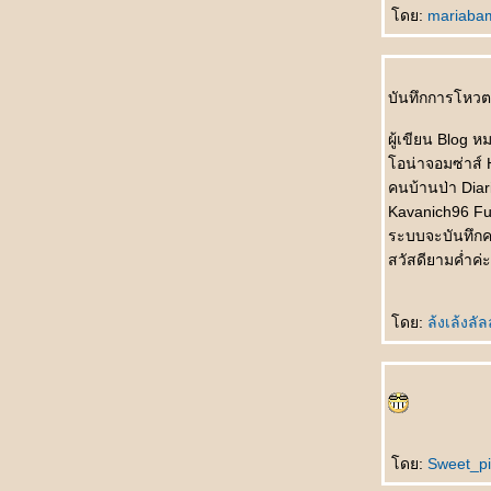
บุรุษหนุ่ม
ดย:
mariab
母亲来电 Mǔqīn láidiàn โทรเลขจากแม่
可以等待 Kěyǐ děngdài ผมรอได้ครับ
女人的事 Nǚrén de shì เรื่องของอิสตรี
บันทึกการโหวต 
喜欢的原因 Xǐhuān de yuányīn สาเหตุที่รักเธอ
水仙花 Shuǐxiānhuā ดอกไม้ริมธาร
ผู้เขียน Blog ห
四千元 Sìqiān yuán สี่พันหยวน
อน่าจอมซ่าส์ H
不要停 Bùyào tíng อย่าหยุดค่ะ
คนบ้านป่า Diari
爱哭的小弟弟 Ài kū de xiǎo dìdì น้องเล็กที่
Kavanich96 Fun
เอาแต่ร้องไห้
ระบบจะบันทึกค
爱哭的小弟弟 Ài kū de xiǎo dìdì น้องเล็กที่
สวัสดียามค่ำค่ะ
เอาแต่ร้องไห้
我不爱你 Wǒ bù ài nǐ ฉันไม่ได้รักเธอ
点了两次头 Diǎnle liǎng cì tóu พยักหน้าไปสอง
ดย:
ล้งเล้งลั
หนแล้ว
妒忌 Dùjì ความหึงหวง
舌头踩牙齿 Shétou cǎi yáchǐ เอาลิ้นขบฟันบ้าง
干吗要我看 Gànma yào wǒ kàn ให้ผมเฝ้า
ทำไม
帮狗洗澡 Bāng gǒu xǐzǎo อาบน้ำให้สุนัข
ดย:
Sweet_pi
最费劲的事 Zuì fèijìng de shì เรื่องที่ยากที่สุด