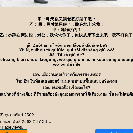
甲：昨天你又跟老婆打架了吧？
乙：嗯，最后她屈服了，跪在地上求我！
甲：她咋求的？
乙：她跪在床边说，老公，我求求你了，你快从床下出来吧，我不打你了
jiǎ: Zuótiān nǐ yòu gēn lǎopó dǎjiàle ba?
Yǐ: Ń, zuìhòu tā qūfúle, guì zài dìshàng qiú wǒ!
Jiǎ: Tā zǎ qiú de?
i chuáng biān shuō, lǎogōng, wǒ qiú qiú nǐle, nǐ kuài cóng chuáng
wǒ bù dǎ nǐle
เอก: เมื่อวานคุณวิวาทกับภรรยาเหรอ?
ท: อืม ในที่สุดเธอยอมจำนนคุกเข่าบนพื้นและขอร้องผม!
เอก: เธอขอร้องเรื่องอะไร?
เข่าลงที่ข้างเตียง ที่รัก ขอร้องล่ะคุณออกมาจากใต้เตียงเถอะ ชั้นจะไม่ตบตี
05 กุมภาพันธ์ 2562
5 กุมภาพันธ์ 2562 2:37:33 น.
0 Pageviews.