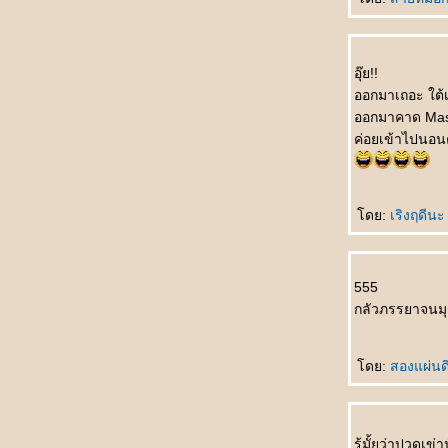
qúnzi ชม พละไม่ควรนุ่งกระโปรง
银行家的儿子 Yínháng jiā de érzi บุตรชา
นายธนาคาร
อุ๊ย!!
悲剧的王子 Bēijù de wángzǐ โศกนาฏกรรม
ออกมาเถอะ ใต้
ของเจ้าชา
ออกมาคาด Mask
吓死我了 Xià sǐ wǒle ตกใจแทบตา
ค่อยเข้าไปนอน
把我也送了吧 Bǎ wǒ yě sòngle ba เอาผมส่ง
ไปด้วยเล
如何活下去 Rúhé huó xiàqù มีชีวิตอยู่ได้ยังไง
一分也不要 Yī fēn yě bùyào คะแนนเดียวก็ไม่
ดย:
เริงฤดีน
เอา
未来丈夫 Wèilái zhàngfū สามีในอนาคต
奇怪的亲戚 Qíguài de qīnqī ญาติที่แปลก
555
ประหลาด
กลัวภรรยาจนมุด
我想吐 Wǒ xiǎng tǔ อยากจะอ๊วก
上帝爱你 Shàngdì ài nǐ พระเจ้าทรงรักคุณ
ดย:
สองแผ่น
不用睡了 Bùyòng shuìle ไม่ต้องนอนแล้ว
先吃轮子 Xiān chī lúnzi กินลูกล้อก่อน
意中人 Yìzhōngrén ชายในดวงใจ
最幸福女人 Zuì xìngfú nǚrén หญิงที่มีความสุข
รู้มั้ยว่าปวดเข่