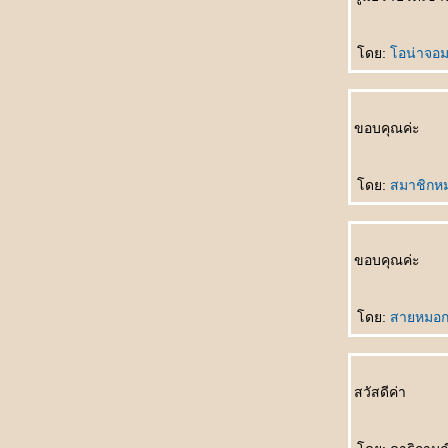
ที่สุด
听谁说 Tīng shéi shuō ใครเป็นผู้ฟัง
生孩子 Shēng háizi คลอดลูก
ดย:
อน่าจอม
情人变婶婶 Qíngrén biàn shěnshen แฟน
กลายเป็นอาสะใภ้
如何表达 Rúhé biǎodá วิธีการแสดงออก
ขอบคุณค่ะ
早了解了 Zǎo liǎojiěle ฉันเข้าใจคุณมานาน
ล้ว
一点也不浪漫 Yīdiǎn yě bù làngmàn ไม่
ดย:
สมาชิกห
รแมนติคเล
富豪与少女 Fùháo yǔ shàonǚ เศรษฐีกับสาว
งาม
ขอบคุณค่ะ
男朋友的礼物 Nán péngyǒu de lǐwù ของขวัญ
จากแฟน
成功一半 Chénggōng yībàn สำเร็จครึ่งนึง
ดย:
สายหมอก
处女心 Chǔnǚ xīn สาวบริสุทธิ์(บนคานทอง)
天才儿子 Tiāncái érzi บุตรที่ฟ้าประทาน
你长得像谁 Nǐ zhǎng dé xiàng shéi โตขึ้น
สวัสดีค่า
อยากเหมือนใคร
如果天不下雨 Rúguǒ tiān bùxià yǔ ถ้าหากฝน