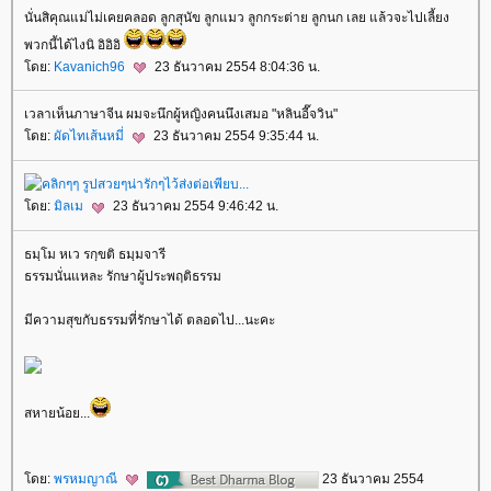
นั่นสิคุณแม่ไม่เคยคลอด ลูกสุนัข ลูกแมว ลูกกระต่าย ลูกนก เลย แล้วจะไปเลี้ยง
พวกนี้ได้ไงนิ อิอิอิ
ดย:
Kavanich96
23 ธันวาคม 2554 8:04:36 น.
เวลาเห็นภาษาจีน ผมจะนึกผู้หญิงคนนึงเสมอ "หลินอี๊จวิน"
ดย:
ผัดไทเส้นหมี่
23 ธันวาคม 2554 9:35:44 น.
ดย:
มิลเม
23 ธันวาคม 2554 9:46:42 น.
ธมฺโม หเว รกฺขติ ธมฺมจารี
ธรรมนั่นแหละ รักษาผู้ประพฤติธรรม
มีความสุขกับธรรมที่รักษาได้ ตลอดไป...นะคะ
สหายน้อย...
ดย:
พรหมญาณี
23 ธันวาคม 2554