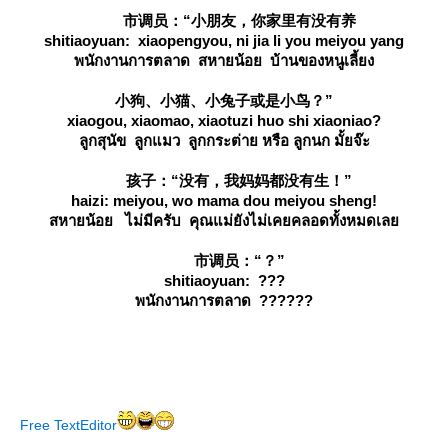
市调员：“小朋友，你家里有没有养
shitiaoyuan: xiaopengyou, ni jia li you meiyou yang
พนักงานการตลาด สหายน้อย บ้านของหนูเลี้ยง
小狗、小猫、小兔子或是小鸟？”
xiaogou, xiaomao, xiaotuzi huo shi xiaoniao?
ลูกสุนัข ลูกแมว ลูกกระต่าย หรือ ลูกนก มั้ยจ๊ะ
孩子：“没有，我妈妈都没有生！”
haizi: meiyou, wo mama dou meiyou sheng!
สหายน้อย ไม่มีครับ คุณแม่ยังไม่เคยคลอดทั้งหมดเล
市调员：“？”
shitiaoyuan: ???
พนักงานการตลาด ??????
Free TextEditor