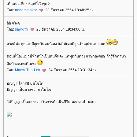
เด็กหนอเด็ก บริสุทธิ์จริงๆครับ
ดย:
nongmalakor
23 ธันวาคม 2554 18:48:25 น.
อิอิ จริงๆ
ดย:
sawkitty
23 ธันวาคม 2554 19:34:00 น.
สวัสดีค่ะ คุณแม่มีลูกเป็นคนนี่เอง ยังไม่เคยมีลูกเป็นสุนัข แมว นก
ตอนนี้น้องแมวมีหัวหน้าเป็นคนจีนค่ะ แต่พูดกันด้วยภาษาอังกฤษ ถ้ารู้จักภาษา
จีนบ้างคงจะดีเนาะ
ดย:
Maew-Tua-Lek
24 ธันวาคม 2554 13:31:34 น.
ปญฺญา โลกสฺมิ ปชฺโชโต
ปัญญา เป็นดวงชวาลาในโลก
ช้ปัญญาเป็นแสงสว่างในการดำเนินชีวิต ตลอดไป...นะคะ