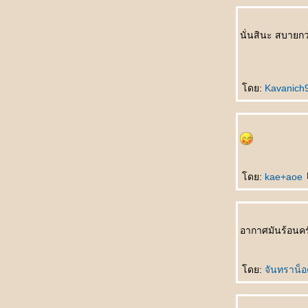
chuān qúnzi ชม พละไม่ควรนุ่งกระโปรง
银行家的儿子 Yínháng jiā de érzi บุตรชา
นั่นสินะ สบายกว่
นายธนาคาร
悲剧的王子 Bēijù de wángzǐ โศกนาฏกรรม
ของเจ้าชา
吓死我了 Xià sǐ wǒle ตกใจแทบตา
ดย:
Kavanich
把我也送了吧 Bǎ wǒ yě sòngle ba เอาผมส่ง
ไปด้วยเล
如何活下去 Rúhé huó xiàqù มีชีวิตอยู่ได้ยังไง
一分也不要 Yī fēn yě bùyào คะแนนเดียวก็ไม่
เอา
ดย:
kae+aoe
未来丈夫 Wèilái zhàngfū สามีในอนาคต
奇怪的亲戚 Qíguài de qīnqī ญาติที่แปลก
ประหลาด
我想吐 Wǒ xiǎng tǔ อยากจะอ๊วก
อากาศมันร้อนคร
上帝爱你 Shàngdì ài nǐ พระเจ้าทรงรักคุณ
不用睡了 Bùyòng shuìle ไม่ต้องนอนแล้ว
先吃轮子 Xiān chī lúnzi กินลูกล้อก่อน
ดย:
จันทราน็อ
意中人 Yìzhōngrén ชายในดวงใจ
最幸福女人 Zuì xìngfú nǚrén หญิงที่มีความ