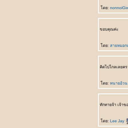
ไม่ตก
初识 Chū shì รักแรกพบ
ดย:
nonnoiG
买书作纪念 Mǎishū zuò jìniàn ซื้อหนังสือเป็น
ที่ระลึก
自己变狗 Zìjǐ biàn gǒu เปลี่ยนเป็นสุนัข
ขอบคุณค่ะ
爱与不爱 Ài yǔ bù ài รักกับไม่รัก
飞行员的妻子 Fēixíngyuán de qīzi ภรรยา
ของนักบิน
ดย:
สายหมอก
节日纪念 Jiérì jìniàn เทศกาลที่น่าจดจำ
谁做的饭 Shéi zuò de fàn ใครทำอาหาร
没人相信 Méi rén xiāngxìn ไม่มีใครเชื่อ
คิดไปไกลเลยครา
错失先手 Cuòshī xiānshǒu พลาดโอกาสลงมือ
ก่อน
面子上好看 Miànzi shàng hǎokàn ดูดีขึ้น
ดย:
ทนายอ้ว
真不明白 Zhēn bù míngbái ไม่เข้าใจจริงจริง
电影片名的对话 Diànyǐng piàn míng de
duìhuà บทสนทนาในภาพยนตร์
ทักทายจ้า เจ้าข
她的需要 Tā de xūyào ความต้องการของเธอ
不会原谅自己 Bù huì yuánliàng zìjǐ ไม่ให้อภั
ตัวเอง
ดย:
Lee Jay
不怕吃亏 Bùpà chīkuī ไม่กลัวเสียหา