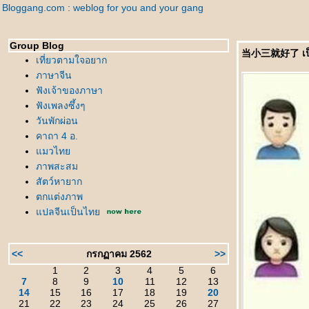
Bloggang.com : weblog for you and your gang
Group Blog
当小三就好了 เป็นแค
เที่ยวตามใจอยาก
ภาษาจีน
ฟังเจ้าของภาษา
ฟังเพลงซึ้งๆ
วันพักผ่อน
คาถา 4 อ.
มวไท
ภาพสะสม
สัตว์หายาก
ตกแต่งภาพ
ปลจีนเป็นไท
<<
กรกฏาคม 2562
>>
1
2
3
4
5
6
7
8
9
10
11
12
13
14
15
16
17
18
19
20
21
22
23
24
25
26
27