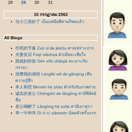
28
29
30
31
10 กรกฏาคม 2562
当小三就好了 เป็นแค่มือที่สามก็พอแล้ว
All Blogs
作死的节奏 Zuò sǐ de jiézòu ตายเพราะปาก
夫妻笑话 Fūqī xiàohuà ผัวเมียละเหี่ยใจ
跟媳妇吵架 Gēn xífù chǎojià ทะเลาะกับ
ภรรยา
浪费我的感情 Làngfèi wǒ de gǎnqíng เสี
ความรู้สึก
本人和照 Běnrén hé zhào ตัวจริงกับภาพถ่า
诚实的老公 Chéngshí de lǎogōng สามีที่สัตย์
ซื่อ
老公喝醉了 Lǎogōng hē zuìle สามีเมาสุรา
第一次相亲 Dì yī cì xiāngqīn นัดดูตัวครั้งแรก
错怪丈母娘了 Cuòguài zhàngmǔniángle
เข้าใจแม่ยายผิดมานาน
新人结婚 Xīnrén jiéhūn เจ้าบ่าวแสนซื่อ