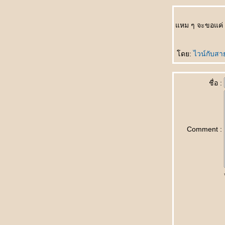
只喜欢你 Zhǐ xǐhuān nǐ รักคุณคนเดียวเท่านั้น
不会忘 Bù huì wàng มิอาจลืมเลือน
หม ๆ จะขอแค่ ช
买车 Mǎi chē ซื้อรถเครื่อง
第二幸福的人 Dì èr xìngfú de rén โชคดีเป็นที่
สองของโลก
ดย:
ไวน์กับสา
牙刷 Yáshuā แปรงสีฟัน
失去自由 Shīqù zìyóu สูญสิ้นอิสรภาพ
爱的考验 Ài de kǎoyàn ทดสอบรักแท้
ชื่อ :
想脱就脱 Xiǎng tuō jiù tuō อยากจะถอดก็ถอด
小手指 Xiǎoshǒuzhǐ นิ้วก้อ
什么也看不见 Shénme yě kàn bùjiàn มอง
อะไรไม่เห็นเล
Comment :
钓饵久放没味 Diào'ěr jiǔ fàng méi wèi เหยื่อ
ตกปลาค้างปีไม่มีรสชาติ
很特别 Hěn tèbié คนสุดพิเศษ
纯洁的爱情 Chúnjié de àiqíng ความรักอัน
บริสุทธิ์
自然美 Zìránměi งามตามธรรมชาติ
蝶恋花 Dié liàn huā ผีเสื้อดมดอมดอกไม้
男人的一生 Nánrén de yīshēng ชั่วชีวิตของ