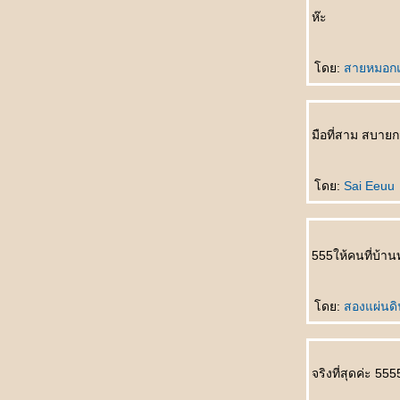
สุขที่สุด
ห๊ะ
听谁说 Tīng shéi shuō ใครเป็นผู้ฟัง
生孩子 Shēng háizi คลอดลูก
情人变婶婶 Qíngrén biàn shěnshen แฟน
ดย:
สายหมอก
กลายเป็นอาสะใภ้
如何表达 Rúhé biǎodá วิธีการแสดงออก
早了解了 Zǎo liǎojiěle ฉันเข้าใจคุณมานาน
มือที่สาม สบายก
ล้ว
一点也不浪漫 Yīdiǎn yě bù làngmàn ไม่
รแมนติคเล
ดย:
Sai Eeuu
富豪与少女 Fùháo yǔ shàonǚ เศรษฐีกับสาว
งาม
男朋友的礼物 Nán péngyǒu de lǐwù ของขวัญ
555ให้คนที่บ้าน
จากแฟน
成功一半 Chénggōng yībàn สำเร็จครึ่งนึง
处女心 Chǔnǚ xīn สาวบริสุทธิ์(บนคานทอง)
ดย:
สองแผ่นด
天才儿子 Tiāncái érzi บุตรที่ฟ้าประทาน
你长得像谁 Nǐ zhǎng dé xiàng shéi โตขึ้น
อยากเหมือนใคร
จริงที่สุดค่ะ 55
如果天不下雨 Rúguǒ tiān bùxià yǔ ถ้าหากฝน