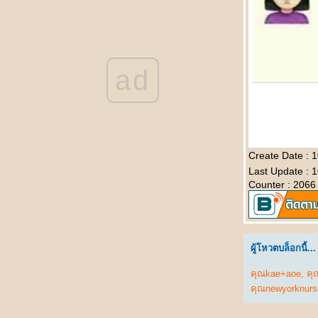
被揭穿 Bèi jiēchuān ความลับเปิดเผ
不离不弃的男友 Bù lì bù qì de nányǒu แฟนที่
ไม่คิดทิ้งขว้างฉัน
结婚那天 Jiéhūn nèitiān คืนวันแต่งงาน
ad
结婚一周年纪念日 Jiéhūn yī zhōunián jìniàn
rì วันครบรอบแต่งงาน
不能分手的理由 Bùnéng fēnshǒu de lǐyóu
เหตุที่ไม่อาจแยกทาง
上天最好的礼物 Shàngtiān zuì hǎo de lǐwù
ของขวัญจากพระเจ้า
Create Date :
突降大雨 Tū jiàng dàyǔ เมื่อฝนตกหนัก
Last Update : 
我的老婆 Wǒ de lǎopó ยอดภรรยา
Counter : 2066
数学 Shùxué คณิตศาสตร์
你怎么知道的 Nǐ zěnme zhīdào de เธอรู้ได้
อย่างไรกัน
赵本山和范伟 Zhàoběnshān hé fàn wěi จ้าว
ผู้โหวตบล็อกนี้...
เปิ่นซานกับฝ้านเหว่
发明家的背后 Fāmíng jiā de bèihòu เบื้อง
คุณkae+aoe
,
คุ
หลังความสำเร็จ
คุณnewyorknurs
喝多了 Hē duōle เมาสุรา
运动时不要穿裙子 Yùndòng shí bùyào