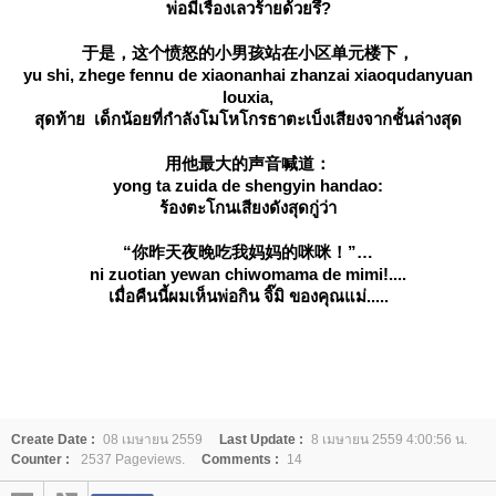
พ่อมีเรื่องเลวร้ายด้วยรึ?
于是，这个愤怒的小男孩站在小区单元楼下，
yu shi, zhege fennu de xiaonanhai zhanzai xiaoqudanyuan
louxia,
สุดท้าย เด็กน้อยที่กำลังโมโหโกรธาตะเบ็งเสียงจากชั้นล่างสุด
用他最大的声音喊道：
yong ta zuida de shengyin handao:
ร้องตะโกนเสียงดังสุดกู่ว่า
“你昨天夜晚吃我妈妈的咪咪！”
ni zuotian yewan chiwomama de mimi!....
เมื่อคืนนี้ผมเห็นพ่อกิน จิ๊มิ ของคุณแม่.....
Create Date :
08 เมษายน 2559
Last Update :
8 เมษายน 2559 4:00:56 น.
Counter :
2537 Pageviews.
Comments :
14