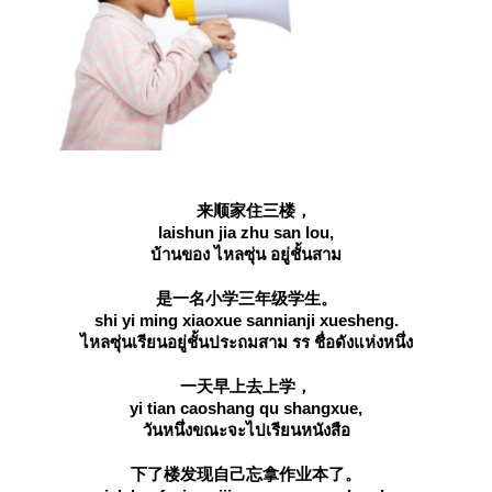
来顺家住三楼，
laishun jia zhu san lou,
บ้านของ ไหลซุ่น อยู่ชั้นสาม
是一名小学三年级学生。
shi yi ming xiaoxue sannianji xuesheng.
ไหลซุ่นเรียนอยู่ชั้นประถมสาม รร ชื่อดังแห่งหนึ่ง
一天早上去上学，
yi tian caoshang qu shangxue,
วันหนึ่งขณะจะไปเรียนหนังสือ
下了楼发现自己忘拿作业本了。