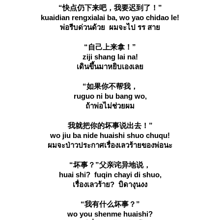
“快点仍下来吧，我要迟到了！”
kuaidian rengxialai ba, wo yao chidao le!
พ่อรีบด่วนด้วย ผมจะไป รร สา
“自己上来拿！”
ziji shang lai na!
เดินขึ้นมาหยิบเองเล
“如果你不帮我，
ruguo ni bu bang wo,
ถ้าพ่อไม่ช่วยผม
我就把你的坏事说出去！”
wo jiu ba nide huaishi shuo chuqu!
ผมจะป่าวประกาศเรื่องเลวร้ายของพ่อนะ
“坏事？”父亲诧异地说，
huai shi? fuqin chayi di shuo,
เรื่องเลวร้าย? บิดางุนงง
“我有什么坏事？”
wo you shenme huaishi?