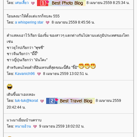
ดย:
เศษเสี้ยว
8 เมษายน 2559 8:25:34 น.
นลงมาให้ตั้งแต่แรกก็จบละ 555
ดย:
a whispering star
8 เมษายน 2559 8:45:56 น.
คำแสลงเอาไว้เรียก น้องจิ๋ม ของสาวๆ แตกต่างกันไปตามแต่ภูมิประเทศของโลก
เช่น
ชาวยุโรปเรียกว่า "พุซซี่"
ชาวจีนเรียกว่า "มี๊มี๊"
ชาวญี่ปุ่นเรียกว่า "มันโคะ"
สำหรับคนไทยคำที่อินเทรนที่สุดขณะนี้คือ "จิ๊มิ"
ดย:
Kavanich96
8 เมษายน 2559 13:02:51 น.
เดินขึ้นมาเองเหอะ
ดย:
tuk-tuk@korat
8 เมษายน 2559
20:42:44 น.
วะมาเยี่ยมบ้านคราบ
ดย:
ทนายอ้วน
9 เมษายน 2559 18:02:02 น.