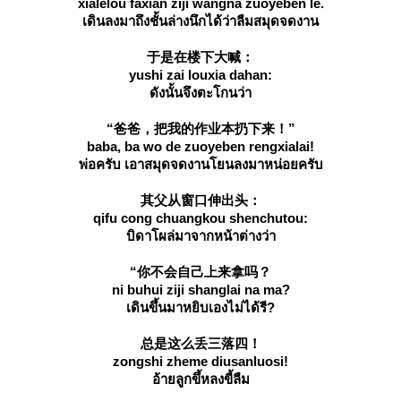
xialelou faxian ziji wangna zuoyeben le.
เดินลงมาถึงชั้นล่างนึกได้ว่าลืมสมุดจดงาน
于是在楼下大喊：
yushi zai louxia dahan:
ดังนั้นจึงตะโกนว่า
“爸爸，把我的作业本扔下来！”
baba, ba wo de zuoyeben rengxialai!
พ่อครับ เอาสมุดจดงานโยนลงมาหน่อยครับ
其父从窗口伸出头：
qifu cong chuangkou shenchutou:
บิดาโผล่มาจากหน้าต่างว่า
“你不会自己上来拿吗？
ni buhui ziji shanglai na ma?
เดินขึ้นมาหยิบเองไม่ได้รี?
总是这么丢三落四！
zongshi zheme diusanluosi!
อ้ายลูกขึ้หลงขี้ลืม