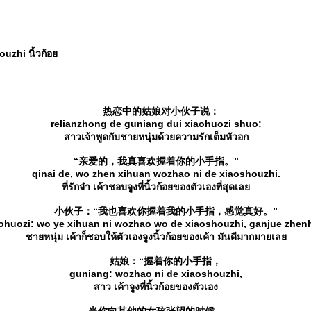
zhi นิ้วก้อ
热恋中的姑娘对小伙子说：
relianzhong de guniang dui xiaohuozi shuo:
สาวเจ้าพูดกับชายหนุ่มด้วยความรักเต็มหัวอก
“亲爱的，我真喜欢握着你的小手指。”
qinai de, wo zhen xihuan wozhao ni de xiaoshouzhi.
ที่รักจ๋า เค้าชอบจูงที่นิ้วก้อยของตัวเองที่สุดเล
小伙子：“我也喜欢你握着我的小手指，感觉真好。”
ohuozi: wo ye xihuan ni wozhao wo de xiaoshouzhi, ganjue zhen
ชายหนุ่ม เค้าก็ชอบให้ตัวเองจูงนิ้วก้อยของเค้า มันดีมากมายเล
姑娘：“握着你的小手指，
guniang: wozhao ni de xiaoshouzhi,
สาว เค้าจูงที่นิ้วก้อยของตัวเอง