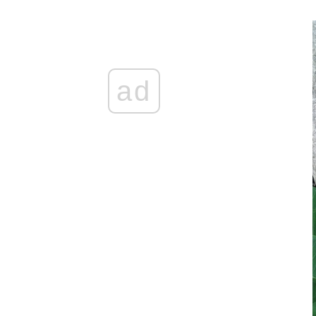
新人结婚 Xīnrén jiéhūn เจ้าบ่าวแสนซื่อ
被揭穿 Bèi jiēchuān ความลับเปิดเผ
不离不弃的男友 Bù lì bù qì de nányǒu แฟนที่
ไม่คิดทิ้งขว้างฉัน
结婚那天 Jiéhūn nèitiān คืนวันแต่งงาน
ad
结婚一周年纪念日 Jiéhūn yī zhōunián jìniàn
rì วันครบรอบแต่งงาน
不能分手的理由 Bùnéng fēnshǒu de lǐyóu
เหตุที่ไม่อาจแยกทาง
上天最好的礼物 Shàngtiān zuì hǎo de lǐwù
ของขวัญจากพระเจ้า
突降大雨 Tū jiàng dàyǔ เมื่อฝนตกหนัก
我的老婆 Wǒ de lǎopó ยอดภรรยา
数学 Shùxué คณิตศาสตร์
你怎么知道的 Nǐ zěnme zhīdào de เธอรู้ได้
อย่างไรกัน
赵本山和范伟 Zhàoběnshān hé fàn wěi จ้าว
เปิ่นซานกับฝ้านเหว่
发明家的背后 Fāmíng jiā de bèihòu เบื้อง
หลังความสำเร็จ
喝多了 Hē duōle เมาสุรา