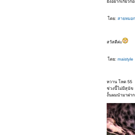
ังอยากเกี่ยวก้อ
ไม่ตก
初识 Chū shì รักแรกพบ
买书作纪念 Mǎishū zuò jìniàn ซื้อหนังสือเป็นที่
ดย:
สายหมอก
ระลึก
自己变狗 Zìjǐ biàn gǒu เปลี่ยนเป็นสุนัข
爱与不爱 Ài yǔ bù ài รักกับไม่รัก
สวัสดีค่ะ
飞行员的妻子 Fēixíngyuán de qīzi ภรรยาของ
นักบิน
节日纪念 Jiérì jìniàn เทศกาลที่น่าจดจำ
ดย:
maistyle
谁做的饭 Shéi zuò de fàn ใครทำอาหาร
没人相信 Méi rén xiāngxìn ไม่มีใครเชื่อ
错失先手 Cuòshī xiānshǒu พลาดโอกาสลงมือ
หวาน โหด 55
ก่อน
ช่วงนี้ไม่มีสุ
面子上好看 Miànzi shàng hǎokàn ดูดีขึ้น
งั้นผมนำมาฝา
真不明白 Zhēn bù míngbái ไม่เข้าใจจริงจริง
电影片名的对话 Diànyǐng piàn míng de
duìhuà บทสนทนาในภาพยนตร์
她的需要 Tā de xūyào ความต้องการของเธอ
不会原谅自己 Bù huì yuánliàng zìjǐ ไม่ให้อภั
ตัวเอง