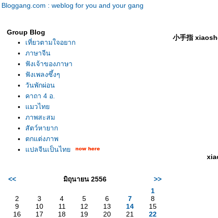
Bloggang.com : weblog for you and your gang
Group Blog
小手指 xiaoshou
เที่ยวตามใจอยาก
ภาษาจีน
ฟังเจ้าของภาษา
ฟังเพลงซึ้งๆ
วันพักผ่อน
คาถา 4 อ.
มวไท
ภาพสะสม
สัตว์หายาก
ตกแต่งภาพ
ปลจีนเป็นไท
xia
<<
มิถุนายน 2556
>>
1
2
3
4
5
6
7
8
9
10
11
12
13
14
15
16
17
18
19
20
21
22