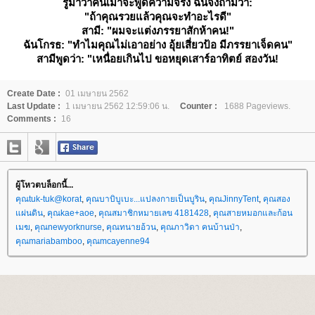
รู้มาว่าคนเมาจะพูดความจริง ฉันจึงถามว่า:
"ถ้าคุณรวยแล้วคุณจะทำอะไรดี"
สามี: "ผมจะแต่งภรรยาสักห้าคน!"
ฉันโกรธ: "ทำไมคุณไม่เอาอย่าง อุ้ยเสี่ยวป้อ มีภรรยาเจ็ดคน"
สามีพูดว่า: "เหนื่อยเกินไป ขอหยุดเสาร์อาทิตย์ สองวัน!
Create Date :
01 เมษายน 2562
Last Update :
1 เมษายน 2562 12:59:06 น.
Counter :
1688 Pageviews.
Comments :
16
ผู้โหวตบล็อกนี้...
คุณtuk-tuk@korat
,
คุณบาบิบูเบะ...แปลงกายเป็นบูริน
,
คุณJinnyTent
,
คุณสอง
ผ่นดิน
,
คุณkae+aoe
,
คุณสมาชิกหมายเลข 4181428
,
คุณสายหมอกและก้อน
เมฆ
,
คุณnewyorknurse
,
คุณทนายอ้วน
,
คุณภาวิดา คนบ้านป่า
,
คุณmariabamboo
,
คุณmcayenne94