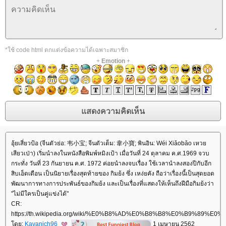
*ใช้ code html ตกแต่งข้อความได้เฉพาะสมาชิก
+
Emotion
+
อุ้ยเสี่ยวป้อ (จีนตัวย่อ: 韦小宝; จีนตัวเต็ม: 韋小寶; พินอิน: Wéi Xiǎobǎo เหว
เสียวเป่า) เริ่มนำลงในหนังสือพิมพ์หมิงเป้า เมื่อวันที่ 24 ตุลาคม ค.ศ.1969 จวบ
กระทั่ง วันที่ 23 กันยายน ค.ศ. 1972 ค่อยนำลงจบเรื่อง ใช้เวลานำลงสองปีกับอีก
สิบเอ็ดเดือน เป็นนิยายเรื่องสุดท้ายของ กิมย้ง ซึ่ง เหง่ยคัง ถือว่าเรื่องนี้เป็นสุดยอด
พัฒนาการทางการประพันธ์ของกิมย้ง และเป็นเรื่องที่แสดงให้เห็นถึงฝีมือกิมย้งว่า
"ไม่มีใครเป็นคู่แข่งได้"
CR:
https://th.wikipedia.org/wiki/%E0%B8%AD%E0%B8%B8%E0%B
ดย:
Kavanich96
1 เมษายน 2562