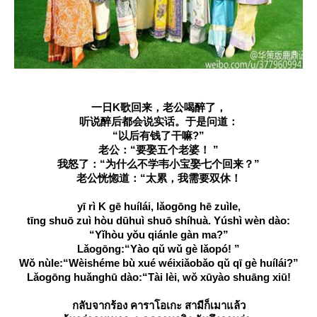
一日K歌回来，老公喝醉了，
听说醉后都会说实话。于是问道：
“以后有钱了干嘛?”
老公：“要娶五个老婆！ ”
我怒了：“为什么不学韦小宝娶七个回来？”
老公恍惚道：“太累，我需要双休！
yī rì K gē huílái, lǎogōng hē zuìle,
tīng shuō zuì hòu dūhuì shuō shíhuà. Yúshì wèn dào:
“Yǐhòu yǒu qiánle gàn ma?”
Lǎogōng:“Yào qǔ wǔ gè lǎopó! ”
Wǒ nùle:“Wèishéme bù xué wéixiǎobǎo qǔ qī gè huílái?”
Lǎogōng huǎnghū dào:“Tài lèi, wǒ xūyào shuāng xiū!
กลับจากร้อง คาราโอเกะ สามีก็เมาแล้ว