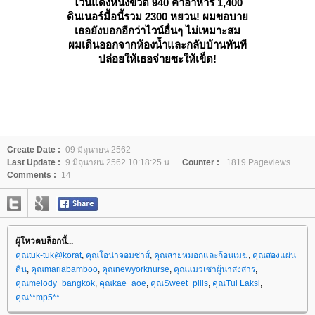
ไวน์แดงหนึ่งขวด 940 ค่าอาหาร 1,400
ดินเนอร์มื้อนี้รวม 2300 หยวน! ผมขอบา
เธอยังบอกอีกว่าไวน์อื่นๆ ไม่เหมาะสม
ผมเดินออกจากห้องน้ำและกลับบ้านทันที
ปล่อยให้เธอจ่ายซะให้เข็ด!
Create Date :
09 มิถุนายน 2562
Last Update :
9 มิถุนายน 2562 10:18:25 น.
Counter :
1819 Pageviews.
Comments :
14
ผู้โหวตบล็อกนี้...
คุณtuk-tuk@korat
,
คุณโอน่าจอมซ่าส์
,
คุณสายหมอกและก้อนเมฆ
,
คุณสองแผ่น
ดิน
,
คุณmariabamboo
,
คุณnewyorknurse
,
คุณแมวเซาผู้น่าสงสาร
,
คุณmelody_bangkok
,
คุณkae+aoe
,
คุณSweet_pills
,
คุณTui Laksi
,
คุณ**mp5**