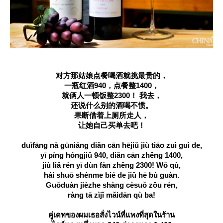
对方那姑娘点餐喝酒就挑最贵的，
一瓶红酒940，点餐整1400，
就俩人一顿饭整2300！ 我去，
还说什么别的酒喝不惯。
果断借着上厕所走人，
让她自己买单去吧！
duìfāng nà gūniáng diǎn cān hējiǔ jiù tiāo zuì guì de,
yī píng hóngjiǔ 940, diǎn cān zhěng 1400,
jiù liǎ rén yī dùn fàn zhěng 2300! Wǒ qù,
hái shuō shénme bié de jiǔ hē bù guàn.
Guǒduàn jièzhe shàng cèsuǒ zǒu rén,
ràng tā zìjǐ mǎidān qù ba!
คู่เดทของผมเธอสั่งไวน์ที่แพงที่สุดในร้าน