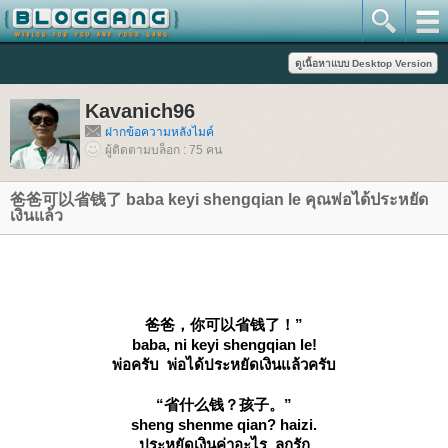
Kavanich96
ฝากข้อความหลังไมค์
ผู้ติดตามบล็อก : 75 คน
爸爸可以省钱了 baba keyi shengqian le คุณพ่อได้ประหยัด
เงินแล้ว
爸爸，你可以省钱了！”
baba, ni keyi shengqian le!
พ่อครับ พ่อได้ประหยัดเงินแล้วครับ
“省什么钱？孩子。”
sheng shenme qian? haizi.
ประหยัดเงินค่าอะไร ลูกรัก