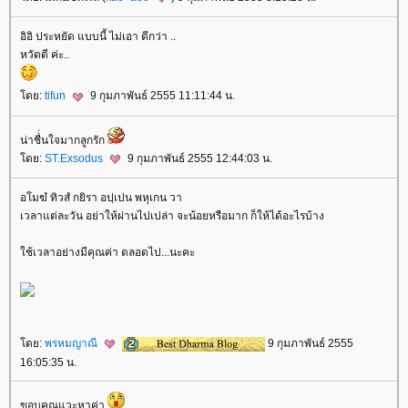
อิอิ ประหยัด แบบนี้ ไม่เอา ดีกว่า ..
หวัดดี ค่ะ..
ดย:
tifun
9 กุมภาพันธ์ 2555 11:11:44 น.
น่าชื่่นใจมากลูกรัก
ดย:
ST.Exsodus
9 กุมภาพันธ์ 2555 12:44:03 น.
อโมฆํ ทิวสํ กยิรา อปฺเปน พหุเกน วา
เวลาแต่ละวัน อย่าให้ผ่านไปเปล่า จะน้อยหรือมาก ก็ให้ได้อะไรบ้าง
ช้เวลาอย่างมีคุณค่า ตลอดไป...นะคะ
ดย:
พรหมญาณี
9 กุมภาพันธ์ 2555
16:05:35 น.
ขอบคุณแวะหาค่า