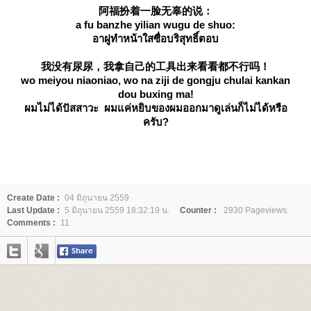
阿福扮着一脸无辜的说：
a fu banzhe yilian wugu de shuo:
อาฝูทำหน้าใสซื่อบริสุทธิ์ตอบ
我没有尿尿，我拿自己的工具出来看看都不行吗！
wo meiyou niaoniao, wo na ziji de gongju chulai kankan
dou buxing ma!
ผมไม่ได้ปัสสาวะ ผมแค่หยิบของผมออกมาดูเล่นก็ไม่ได้หรือ
ครับ?
Create Date :
04 มิถุนายน 2559
Last Update :
5 มิถุนายน 2559 18:32:19 น.
Counter :
2930 Pageviews.
Comments :
11