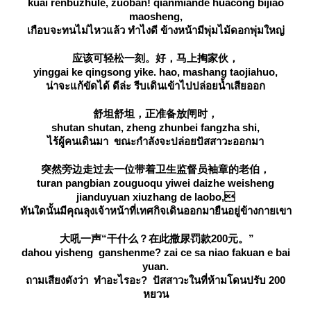
kuai renbuzhule, zuoban! qianmiande huacong bijiao
maosheng,
เกือบจะทนไม่ไหวแล้ว ทำไงดี ข้างหน้ามีพุ่มไม้ดอกพุ่มใหญ่
应该可轻松一刻。好，马上掏家伙，
yinggai ke qingsong yike. hao, mashang taojiahuo,
น่าจะแก้ขัดได้ ดีล่ะ รีบเดินเข้าไปปล่อยน้ำเสียออก
舒坦舒坦，正准备放闸时，
shutan shutan, zheng zhunbei fangzha shi,
ไร้ผู้คนเดินมา ขณะกำลังจะปล่อยปัสสาวะออกมา
突然旁边走过去一位带着卫生监督员袖章的老伯，
turan pangbian zouguoqu yiwei daizhe weisheng
jianduyuan xiuzhang de laobo,
ทันใดนั้นมีคุณลุงเจ้าหน้าที่เทศกิจเดินออกมายืนอยู่ข้างกายเขา
大吼一声“干什么？在此撒尿罚款200元。”
dahou yisheng ganshenme? zai ce sa niao fakuan e bai
yuan.
ถามเสียงดังว่า ทำอะไรอะ? ปัสสาวะในที่ห้ามโดนปรับ 200
หยวน