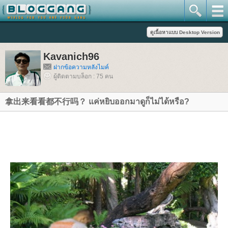
Kavanich96
ฝากข้อความหลังไมค์
ผู้ติดตามบล็อก : 75 คน
拿出来看看都不行吗？ แค่หยิบออกมาดูก็ไม่ได้หรือ?