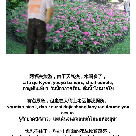
阿福去旅游，由于天气热，水喝多了，
a fu qu lvyou, youyu tianqire, shuiheduole,
อาฝูเดินเที่ยว วันนี้อากาศร้อน ดื่มน้ำไปมากโข
有点尿急，但走在大街上老远都没厕所。
youdian niaoji, dan zouzai dajieshang laoyuan doumeiyou
cesuo.
รู้สึกปวดปัสสาวะ แต่เดินจนสุดถนนก็ไม่พบห้องสุขา
快忍不住了，咋办！前面的花丛比较茂盛，