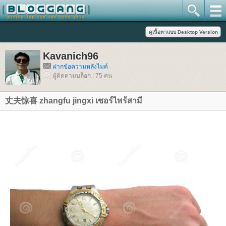
Kavanich96
ฝากข้อความหลังไมค์
ผู้ติดตามบล็อก : 75 คน
丈夫惊喜 zhangfu jingxi เซอร์ไพร้สามี