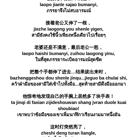
laopo jianle sajao bumanyi,
ภรรยาจึงไม่สบอารมณ์
接着老公又伸了一根，
jiezhe laogong you shenle yigen,
สามียังคงใช้นิ้วเพียงหนึ่งเดียวไปเรื่อยๆ
老婆还是不满意，最后老公一怒，
laopo haishi bumanyi, zuihou laogong yinu,
นที่สุดภรรยาระเบิดอารมณ์สุดขีด
把整个手都伸了进去…结果拔出来时，
bazhenggeshou dou shenle jinqu...jieguo ba chulai shi,
คว้าฝ่ามือของสามีใส่เข้าไปทั้งมือ...สุดท้ายสามีดึงมือออกมา
他惊奇地发现自己的手腕上居然多了块手表！
ta jinqi di faxian zijideshouwan shang jvran duole kuai
shoubiao!
เขาพบว่าข้อมือของเขาเพิ่มนาฬิกาเรือนงามมาหนึ่งอัน
这时灯突然亮了，
zheshi deng turan liangle,