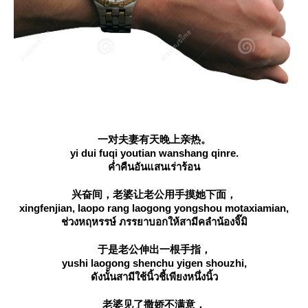
一对夫妻有天晚上亲热。
yi dui fuqi youtian wanshang qinre.
ค่ำคืนอันแสนเร่าร้อน
兴奋间，老婆让老公用手摸她下面，
xingfenjian, laopo rang laogong yongshou motaxiamian,
ช่วงหฤหรรษ์ ภรรยาบอกให้สามีคลำน้องจิ๊มิ
于是老公伸出一根手指，
yushi laogong shenchu yigen shouzhi,
ดังนั้นสามีใช้นิ้วชี้เพียงหนึ่งนิ้ว
老婆见了撒娇不满意，