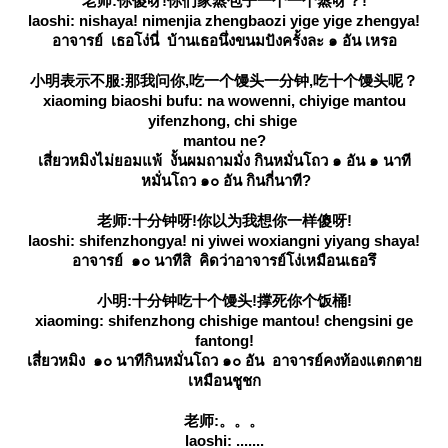
老师:你傻呀!你们家蒸包子一个一个蒸呀？!
laoshi: nishaya! nimenjia zhengbaozi yige yige zhengya!
อาจารย์ เธอโง่นี่ บ้านเธอนึ่งขนมปังครั้งละ ๑ อัน เหรอ
小明表示不服:那我问你,吃一个馒头一分钟,吃十个馒头呢？
xiaoming biaoshi bufu: na wowenni, chiyige mantou
yifenzhong, chi shige
mantou ne?
เสี่ยวหมิงไม่ยอมแพ้ งั้นผมถามมั่ง กินหมั่นโถว ๑ อัน ๑ นาที
หมั่นโถว ๑๐ อัน กินกี่นาที?
老师:十分钟呀!你以为我想你一样傻呀!
laoshi: shifenzhongya! ni yiwei woxiangni yiyang shaya!
อาจารย์ ๑๐ นาทีสิ คิดว่าอาจารย์โง่เหมือนเธอรึ
小明:十分钟吃十个馒头!撑死你个饭桶!
xiaoming: shifenzhong chishige mantou! chengsini ge
fantong!
เสี่ยวหมิง ๑๐ นาทีกินหมั่นโถว ๑๐ อัน อาจารย์คงท้องแตกตา
เหมือนชูชก
老师:。。。
laoshi: .......