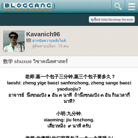
Kavanich96
ฝากข้อความหลังไมค์
ผู้ติดตามบล็อก : 75 คน
数学 shuxue วิชาคณิตศาสตร์
老师:蒸一个包子三分钟,蒸三个包子要多久？
laoshi: zheng yige baozi sanfenzhong, zheng sange baozi
yaoduojiu?
อาจารย์ นึ่งขนมปัง ๑ อัน ๓ นาที ถ้านึ่งขนมปัง ๓ อัน กินเวลากี่
นาที?
小明:九分钟.
xiaoming: jiu fenzhong.
เสี่ยวหมิง ๙ นาที ครับ