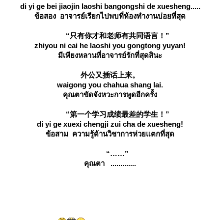
di yi ge bei jiaojin laoshi bangongshi de xuesheng.....
ข้อสอง อาจารย์เรียกไปพบที่ห้องทำงานบ่อยที่สุด
“只有你才和老师有共同语言！”
zhiyou ni cai he laoshi you gongtong yuyan!
มีเพียงหลานที่อาจารย์รักที่สุดสินะ
外公又插话上来。
waigong you chahua shang lai.
คุณตาขัดจังหวะการพูดอีกครั้ง
“第一个学习成绩最差的学生！”
di yi ge xuexi chengji zui cha de xuesheng!
ข้อสาม ความรู้ด้านวิชาการห่วยแตกที่สุด
“……”
คุณตา .............