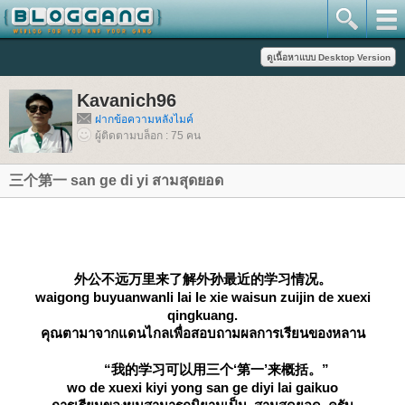
Kavanich96
ฝากข้อความหลังไมค์
ผู้ติดตามบล็อก : 75 คน
三个第一 san ge di yi สามสุดยอด
外公不远万里来了解外孙最近的学习情况。
waigong buyuanwanli lai le xie waisun zuijin de xuexi
qingkuang.
คุณตามาจากแดนไกลเพื่อสอบถามผลการเรียนของหลาน
“我的学习可以用三个‘第一’来概括。”
wo de xuexi kiyi yong san ge diyi lai gaikuo