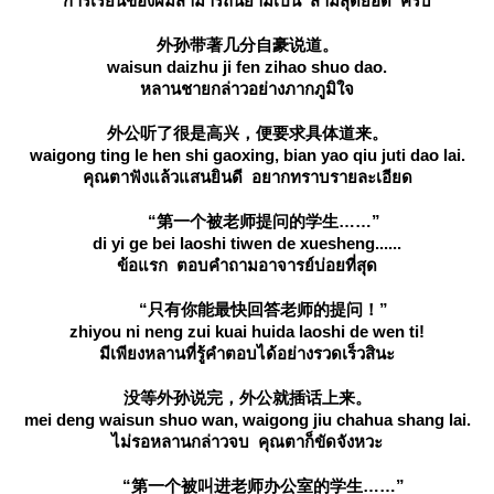
การเรียนของผมสามารถนิยามเป็น สามสุดยอด ครับ
外孙带著几分自豪说道。
waisun daizhu ji fen zihao shuo dao.
หลานชายกล่าวอย่างภากภูมิใจ
外公听了很是高兴，便要求具体道来。
waigong ting le hen shi gaoxing, bian yao qiu juti dao lai.
คุณตาฟังแล้วแสนยินดี อยากทราบรายละเอียด
“第一个被老师提问的学生……”
di yi ge bei laoshi tiwen de xuesheng......
ข้อแรก ตอบคำถามอาจารย์บ่อยที่สุด
“只有你能最快回答老师的提问！”
zhiyou ni neng zui kuai huida laoshi de wen ti!
มีเพียงหลานที่รู้คำตอบได้อย่างรวดเร็วสินะ
没等外孙说完，外公就插话上来。
mei deng waisun shuo wan, waigong jiu chahua shang lai.
ไม่รอหลานกล่าวจบ คุณตาก็ขัดจังหวะ
“第一个被叫进老师办公室的学生……”