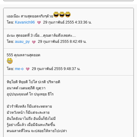
เออเน๊อะ สามสุดยอดจริงๆด้ว
ดย:
Kavanich96
29 กุมภาพันธ์ 2555 4:33:36 น.
อ่ะนะ สุดยอดที่ 3 เนี่ย....คุณตาล้มตึงเลยค่ะ....
ดย:
auau_py
29 กุมภาพันธ์ 2555 8:42:49 น.
555 คุณหลานสุดยอด
ดย:
me-o
29 กุมภาพันธ์ 2555 9:48:37 น.
หิยฺโยติ หิยฺยติ โปโส ปเรติ ปริหายติ
อนาคตํ เนตมตฺถีติ ญตฺวา
อุปฺปนฺนจฺฉนทํ โก ปนุเทยฺย ธีโร
มัวรำพึงหลัง ก็มีแต่จะหดหา
มัวหวังหน้า ก็มีแต่จะละลา
อันใดยังมาไม่ถึง อันนั้นก็ยังไม่มี
รู้อย่างนี้แล้ว เมื่อมีฉันทะเกิดขึ้น
คนฉลาดที่ไหน จะปล่อยให้หายไปเปล่า