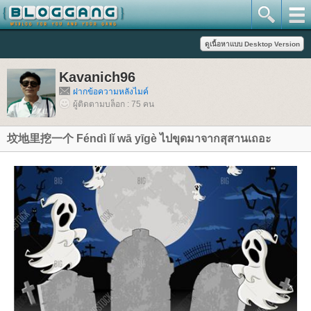
Kavanich96
ฝากข้อความหลังไมค์
ผู้ติดตามบล็อก : 75 คน
坟地里挖一个 Féndì lǐ wā yīgè ไปขุดมาจากสุสานเถอะ