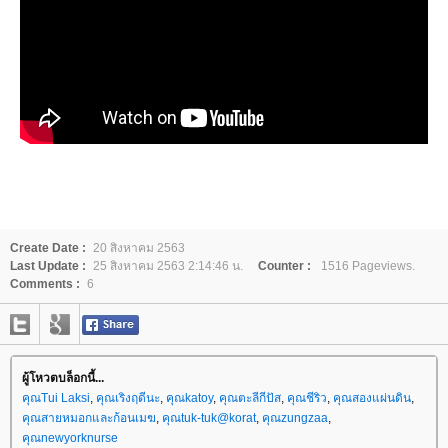
Create Date :
20 สิงหาคม 2563
Last Update :
25 สิงหาคม 2563 2:14:46 น.
Counter :
1516 Pageviews.
Comments :
6
ผู้โหวตบล็อกนี้...
คุณTui Laksi
,
คุณเริงฤดีนะ
,
คุณkatoy
,
คุณตะลีกีปัส
,
คุณชีริว
,
คุณสองแผ่นดิน
,
คุณสายหมอกและก้อนเมฆ
,
คุณtuk-tuk@korat
,
คุณzungzaa
,
คุณnewyorknurse