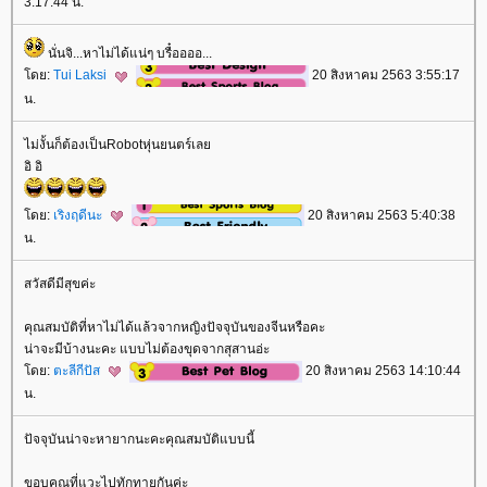
3:17:44 น.
นั่นจิ...หาไม่ได้แน่ๆ บรื๋ออออ...
ดย:
Tui Laksi
20 สิงหาคม 2563 3:55:17
น.
ไม่งั้นก็ต้องเป็นRobotหุ่นยนตร์เล
อิ อิ
ดย:
เริงฤดีนะ
20 สิงหาคม 2563 5:40:38
น.
สวัสดีมีสุขค่ะ
คุณสมบัติที่หาไม่ได้แล้วจากหญิงปัจจุบันของจีนหรือคะ
น่าจะมีบ้างนะคะ แบบไม่ต้องขุดจากสุสานอ่ะ
ดย:
ตะลีกีปัส
20 สิงหาคม 2563 14:10:44
น.
ปัจจุบันน่าจะหายากนะคะคุณสมบัติแบบนี้
ขอบคุณที่แวะไปทักทายกันค่ะ