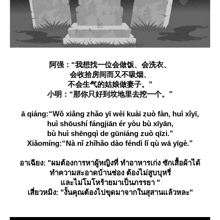
阿强：“我想找一位会做饭、会洗衣、
会收拾房间而又不吸烟、
不会生气的姑娘做妻子。”
小明：“那你只好到坟地里去挖一个。”
ā qiáng:“Wǒ xiǎng zhǎo yī wèi kuài zuò fàn, huì xǐyī,
huì shōushí fángjiān ér yòu bù xīyān,
bù huì shēngqì de gūniáng zuò qīzi.”
Xiǎomíng:“Nà nǐ zhǐhǎo dào féndì lǐ qù wā yīgè.”
อาเฉียง: "ผมต้องการหาผู้หญิงที่ ทำอาหารเก่ง ซักเสื้อผ้าได้
ทำความสะอาดบ้านช่อง ต้องไม่สูบบุหรี่
ละไม่โมโหร้ายมาเป็นภรรยา "
เสี่ยวหมิง: "งั้นคุณต้องไปขุดมาจากในสุสานแล้วหละ"