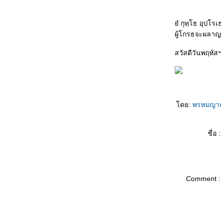
只喜欢你 Zhǐ xǐhuān nǐ รักคุณคนเดียวเท่านั้น
不会忘 Bù huì wàng มิอาจลืมเลือน
ํ กุทฺโธ อุปโรเธต
买车 Mǎi chē ซื้อรถเครื่อง
ผู้โกรธจะผลาญส
第二幸福的人 Dì èr xìngfú de rén โชคดีเป็นที่
สองของโลก
สวัสดีวันพฤหัส
牙刷 Yáshuā แปรงสีฟัน
失去自由 Shīqù zìyóu สูญสิ้นอิสรภาพ
爱的考验 Ài de kǎoyàn ทดสอบรักแท้
想脱就脱 Xiǎng tuō jiù tuō อยากจะถอดก็ถอด
小手指 Xiǎoshǒuzhǐ นิ้วก้อ
ดย:
พรหมญา
什么也看不见 Shénme yě kàn bùjiàn มอง
อะไรไม่เห็นเล
ชื่อ :
钓饵久放没味 Diào'ěr jiǔ fàng méi wèi เหยื่อ
ตกปลาค้างปีไม่มีรสชาติ
很特别 Hěn tèbié คนสุดพิเศษ
纯洁的爱情 Chúnjié de àiqíng ความรักอัน
Comment :
บริสุทธิ์
自然美 Zìránměi งามตามธรรมชาติ
蝶恋花 Dié liàn huā ผีเสื้อดมดอมดอกไม้
男人的一生 Nánrén de yīshēng ชั่วชีวิตของ