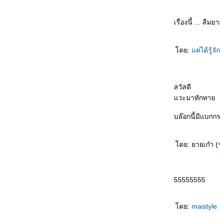
ไม่ตก
初识 Chū shì รักแรกพบ
买书作纪念 Mǎishū zuò jìniàn ซื้อหนังสือเป็นที่
เรื่องนี้ ... ลื
ระลึก
自己变狗 Zìjǐ biàn gǒu เปลี่ยนเป็นสุนัข
ดย:
ค่ได้รู้จ
爱与不爱 Ài yǔ bù ài รักกับไม่รัก
飞行员的妻子 Fēixíngyuán de qīzi ภรรยาของ
นักบิน
节日纪念 Jiérì jìniàn เทศกาลที่น่าจดจำ
สวัสดี
谁做的饭 Shéi zuò de fàn ใครทำอาหาร
วะมาทักทา
没人相信 Méi rén xiāngxìn ไม่มีใครเชื่อ
บล๊อกนี้มีแบก
错失先手 Cuòshī xiānshǒu พลาดโอกาสลงมือ
ก่อน
面子上好看 Miànzi shàng hǎokàn ดูดีขึ้น
ดย: ยายเก๋า (
真不明白 Zhēn bù míngbái ไม่เข้าใจจริงจริง
电影片名的对话 Diànyǐng piàn míng de
duìhuà บทสนทนาในภาพยนตร์
55555555
她的需要 Tā de xūyào ความต้องการของเธอ
不会原谅自己 Bù huì yuánliàng zìjǐ ไม่ให้อภั
ตัวเอง
ดย:
maistyle
不怕吃亏 Bùpà chīkuī ไม่กลัวเสียหา