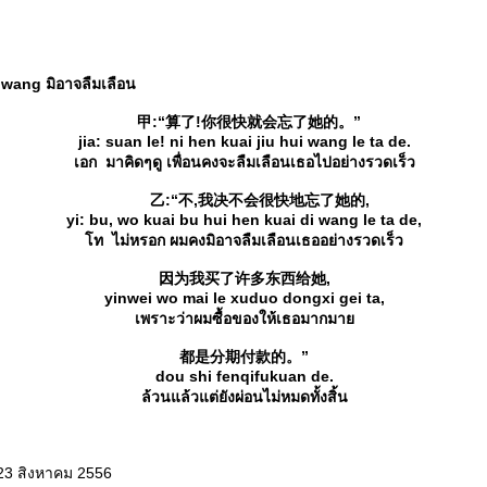
ang มิอาจลืมเลือน
甲:“算了!你很快就会忘了她的。”
jia: suan le! ni hen kuai jiu hui wang le ta de.
เอก มาคิดๆดู เพื่อนคงจะลืมเลือนเธอไปอย่างรวดเร็ว
乙:“不,我决不会很快地忘了她的,
yi: bu, wo kuai bu hui hen kuai di wang le ta de,
ท ไม่หรอก ผมคงมิอาจลืมเลือนเธออย่างรวดเร็ว
因为我买了许多东西给她,
yinwei wo mai le xuduo dongxi gei ta,
เพราะว่าผมซื้อของให้เธอมากมา
都是分期付款的。”
dou shi fenqifukuan de.
ล้วนแล้วแต่ยังผ่อนไม่หมดทั้งสิ้น
 23 สิงหาคม 2556