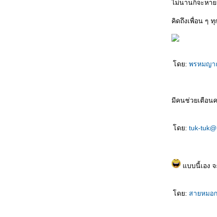
ไม่นานก็จะหายเ
ที่สุด
听谁说 Tīng shéi shuō ใครเป็นผู้ฟัง
คิดถึงเพื่อน ๆ
生孩子 Shēng háizi คลอดลูก
情人变婶婶 Qíngrén biàn shěnshen แฟน
กลายเป็นอาสะใภ้
如何表达 Rúhé biǎodá วิธีการแสดงออก
ดย:
พรหมญา
早了解了 Zǎo liǎojiěle ฉันเข้าใจคุณมานาน
ล้ว
一点也不浪漫 Yīdiǎn yě bù làngmàn ไม่
รแมนติคเล
มีคนช่วยเตือ
富豪与少女 Fùháo yǔ shàonǚ เศรษฐีกับสาว
งาม
ดย:
tuk-tuk@
男朋友的礼物 Nán péngyǒu de lǐwù ของขวัญ
จากแฟน
成功一半 Chénggōng yībàn สำเร็จครึ่งนึง
处女心 Chǔnǚ xīn สาวบริสุทธิ์(บนคานทอง)
บบนี้เอง จะ
天才儿子 Tiāncái érzi บุตรที่ฟ้าประทาน
你长得像谁 Nǐ zhǎng dé xiàng shéi โตขึ้น
ดย:
สายหมอก
อยากเหมือนใคร
如果天不下雨 Rúguǒ tiān bùxià yǔ ถ้าหากฝน