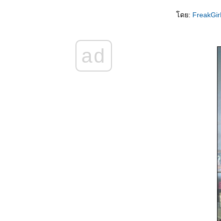
被揭穿 Bèi jiēchuān ความลับเปิดเผ
ดย:
FreakGi
不离不弃的男友 Bù lì bù qì de nányǒu แฟนที่
ไม่คิดทิ้งขว้างฉัน
结婚那天 Jiéhūn nèitiān คืนวันแต่งงาน
ad
结婚一周年纪念日 Jiéhūn yī zhōunián jìniàn
rì วันครบรอบแต่งงาน
不能分手的理由 Bùnéng fēnshǒu de lǐyóu
เหตุที่ไม่อาจแยกทาง
上天最好的礼物 Shàngtiān zuì hǎo de lǐwù
ของขวัญจากพระเจ้า
突降大雨 Tū jiàng dàyǔ เมื่อฝนตกหนัก
我的老婆 Wǒ de lǎopó ยอดภรรยา
数学 Shùxué คณิตศาสตร์
你怎么知道的 Nǐ zěnme zhīdào de เธอรู้ได้
อย่างไรกัน
赵本山和范伟 Zhàoběnshān hé fàn wěi จ้าว
เปิ่นซานกับฝ้านเหว่
发明家的背后 Fāmíng jiā de bèihòu เบื้อง
หลังความสำเร็จ
喝多了 Hē duōle เมาสุรา
运动时不要穿裙子 Yùndòng shí bùyào chuān