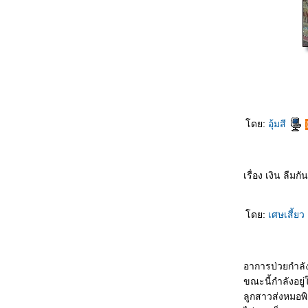
qúnzi ชม พละไม่ควรนุ่งกระโปรง
银行家的儿子 Yínháng jiā de érzi บุตรชา
นายธนาคาร
悲剧的王子 Bēijù de wángzǐ โศกนาฏกรรม
ของเจ้าชา
吓死我了 Xià sǐ wǒle ตกใจแทบตา
把我也送了吧 Bǎ wǒ yě sòngle ba เอาผมส่ง
ไปด้วยเล
ดย:
อุ้มสี
如何活下去 Rúhé huó xiàqù มีชีวิตอยู่ได้ยังไง
一分也不要 Yī fēn yě bùyào คะแนนเดียวก็ไม่
เอา
เรื่อง เงิน ลืมก
未来丈夫 Wèilái zhàngfū สามีในอนาคต
奇怪的亲戚 Qíguài de qīnqī ญาติที่แปลก
ประหลาด
ดย:
เศษเสี้ยว
我想吐 Wǒ xiǎng tǔ อยากจะอ๊วก
上帝爱你 Shàngdì ài nǐ พระเจ้าทรงรักคุณ
不用睡了 Bùyòng shuìle ไม่ต้องนอนแล้ว
อาการป่วยกำลัง
先吃轮子 Xiān chī lúnzi กินลูกล้อก่อน
ขณะนี้กำลังอย
意中人 Yìzhōngrén ชายในดวงใจ
ลูกสาวส่งหมอพิ
最幸福女人 Zuì xìngfú nǚrén หญิงที่มีความสุข