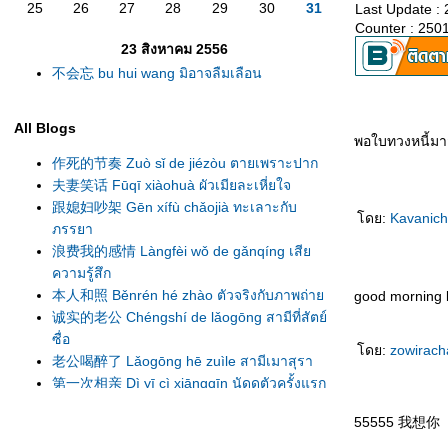
25
26
27
28
29
30
31
Last Update :
Counter : 250
23 สิงหาคม 2556
不会忘 bu hui wang มิอาจลืมเลือน
All Blogs
พอใบทวงหนี้มาส่
作死的节奏 Zuò sǐ de jiézòu ตายเพราะปาก
夫妻笑话 Fūqī xiàohuà ผัวเมียละเหี่ยใจ
跟媳妇吵架 Gēn xífù chǎojià ทะเลาะกับ
ดย:
Kavanic
ภรรยา
浪费我的感情 Làngfèi wǒ de gǎnqíng เสี
ความรู้สึก
本人和照 Běnrén hé zhào ตัวจริงกับภาพถ่า
good morning
诚实的老公 Chéngshí de lǎogōng สามีที่สัตย์
ซื่อ
ดย:
zowirac
老公喝醉了 Lǎogōng hē zuìle สามีเมาสุรา
第一次相亲 Dì yī cì xiāngqīn นัดดูตัวครั้งแรก
错怪丈母娘了 Cuòguài zhàngmǔniángle
55555 我想你
เข้าใจแม่ยายผิดมานาน
新人结婚 Xīnrén jiéhūn เจ้าบ่าวแสนซื่อ