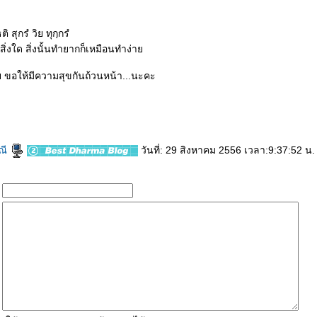
ิ สุกรํ วิย ทุกฺกรํ
ิ่งใด สิ่งนั้นทำยากก็เหมือนทำง่า
ฯ ขอให้มีความสุขกันถ้วนหน้า...นะคะ
ณี
วันที่: 29 สิงหาคม 2556 เวลา:9:37:52 น.