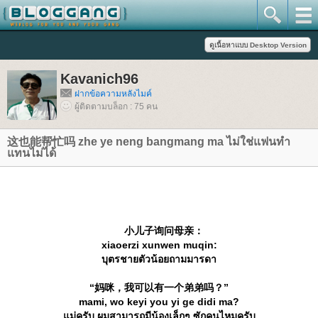
Kavanich96
ฝากข้อความหลังไมค์
ผู้ติดตามบล็อก : 75 คน
这也能帮忙吗 zhe ye neng bangmang ma ไม่ใช่แฟนทำ
ทนไม่ได้
小儿子询问母亲：
xiaoerzi xunwen muqin:
บุตรชายตัวน้อยถามมารดา
“妈咪，我可以有一个弟弟吗？”
mami, wo keyi you yi ge didi ma?
ม่ครับ ผมสามารถมีน้องเล็กๆ ซักคนไหมครับ