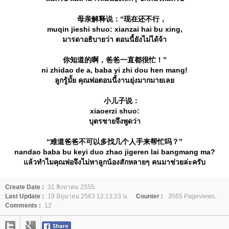
母亲解释说：“现在还不行，
muqin jieshi shuo: xianzai hai bu xing,
มารดาอธิบายว่า ตอนนี้ยังไม่ได้จ้า
你知道的啊，爸爸一直都很忙！”
ni zhidao de a, baba yi zhi dou hen mang!
ลูกรู้มั้ย คุณพ่อตอนนี้งานยุ่งมากมายเล
小儿子说：
xiaoerzi shuo:
บุตรชายจึงพูดว่า
“难道爸爸不可以多找几个人手来帮忙吗？”
nandao baba bu keyi duo zhao jigeren lai bangmang ma?
ล้วทำไมคุณพ่อจึงไม่หาลูกน้องสักหลายๆ คนมาช่วยล่ะครับ
Create Date :
31 สิงหาคม 2555
Last Update :
19 มิถุนายน 2563 12:13:23 น.
Counter :
3565 Pageviews.
Comments :
12