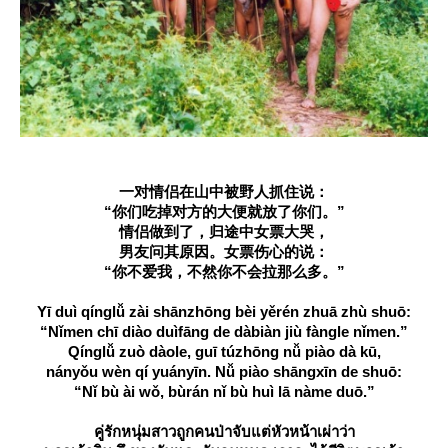
一对情侣在山中被野人抓住说：
“你们吃掉对方的大便就放了你们。”
情侣做到了，归途中女票大哭，
男友问其原因。女票伤心的说：
“你不爱我，不然你不会拉那么多。”
Yī duì qínglǚ zài shānzhōng bèi yěrén zhuā zhù shuō:
“Nǐmen chī diào duìfāng de dàbiàn jiù fàngle nǐmen.”
Qínglǚ zuò dàole, guī túzhōng nǚ piào dà kū,
nányǒu wèn qí yuányīn. Nǚ piào shāngxīn de shuō:
“Nǐ bù ài wǒ, bùrán nǐ bù huì lā nàme duō.”
คู่รักหนุ่มสาวถูกคนป่าจับแต่หัวหน้าเผ่าว่า