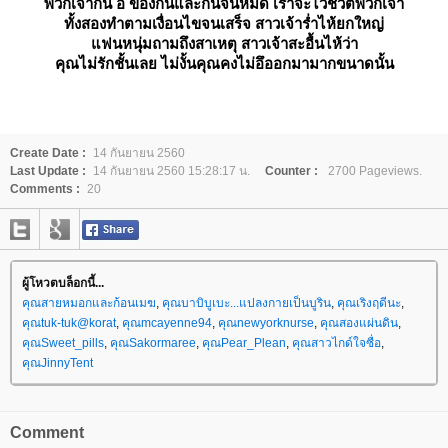
พวกเจ้ากิน อึ ของกันและกันจนหมด เราจะไว้ชีวิตพวกเจ้า
ทั้งสองทำตามเงื่อนไขจนเสร็จ สาวเจ้าร่ำไห้ยกใหญ่
ฟนหนุ่มถามถึงสาเหตุ สาวเจ้าสะอื้นไห้ว่า
คุณไม่รักชั้นเลย ไม่งั้นคุณคงไม่อึออกมามากขนาดนั้น
Create Date :
14 กันยายน 2560
Last Update :
14 กันยายน 2560 15:28:17 น.
Counter :
2700 Pageviews.
Comments :
20
ผู้โหวตบล็อกนี้...
คุณสายหมอกและก้อนเมฆ
,
คุณบาบิบูเบะ...แปลงกายเป็นบูริน
,
คุณเริงฤดีนะ
,
คุณtuk-tuk@korat
,
คุณmcayenne94
,
คุณnewyorknurse
,
คุณสองแผ่นดิน
,
คุณSweet_pills
,
คุณSakormaree
,
คุณPear_Plean
,
คุณสาวไกด์ใจซื่อ
,
คุณJinnyTent
Comment