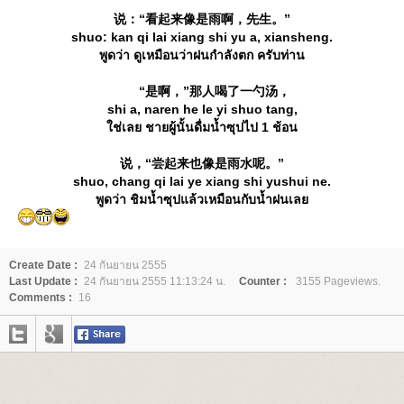
说：“看起来像是雨啊，先生。”
shuo: kan qi lai xiang shi yu a, xiansheng.
พูดว่า ดูเหมือนว่าฝนกำลังตก ครับท่าน
“是啊，”那人喝了一勺汤，
shi a, naren he le yi shuo tang,
ช่เลย ชายผู้นั้นดื่มน้ำซุปไป 1 ช้อน
说，“尝起来也像是雨水呢。”
shuo, chang qi lai ye xiang shi yushui ne.
พูดว่า ชิมน้ำซุปแล้วเหมือนกับน้ำฝนเล
Create Date :
24 กันยายน 2555
Last Update :
24 กันยายน 2555 11:13:24 น.
Counter :
3155 Pageviews.
Comments :
16