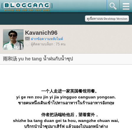
Kavanich96
ฝากข้อความหลังไมค์
ผู้ติดตามบล็อก : 75 คน
雨和汤 yu he tang น้ำฝนกับน้ำซุป
一个人走进一家英国餐馆用餐。
yi ge ren zou jin yi jia yingguo canguan yongcan.
ชายคนหนึ่งเดินเข้าไปทานอาหารในร้านอาหารอังกฤษ
侍者把汤端给他后，望着窗外，
shizhe ba tang duan gei ta hou, wangzhe chuan wai,
บริกรนำน้ำซุปมาเสิร์ฟ แล้วมองไปนอกหน้าต่าง