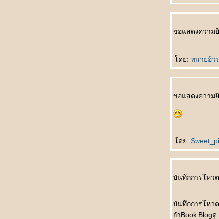
บุรุษหนุ่ม
母亲来电 Mǔqīn láidiàn โทรเลขจากแม่
可以等待 Kěyǐ děngdài ผมรอได้ครับ
ขอแสดงความยิ
女人的事 Nǚrén de shì เรื่องของอิสตรี
喜欢的原因 Xǐhuān de yuányīn สาเหตุที่รักเธอ
水仙花 Shuǐxiānhuā ดอกไม้ริมธาร
ดย:
ทนายอ้ว
四千元 Sìqiān yuán สี่พันหยวน
不要停 Bùyào tíng อย่าหยุดค่ะ
爱哭的小弟弟 Ài kū de xiǎo dìdì น้องเล็กที่
ขอแสดงความยินด
เอาแต่ร้องไห้
爱哭的小弟弟 Ài kū de xiǎo dìdì น้องเล็กที่
เอาแต่ร้องไห้
我不爱你 Wǒ bù ài nǐ ฉันไม่ได้รักเธอ
ดย:
Sweet_pi
点了两次头 Diǎnle liǎng cì tóu พยักหน้าไปสอง
หนแล้ว
妒忌 Dùjì ความหึงหวง
舌头踩牙齿 Shétou cǎi yáchǐ เอาลิ้นขบฟันบ้าง
บันทึกการโหวตเ
干吗要我看 Gànma yào wǒ kàn ให้ผมเฝ้า
ทำไม
บันทึกการโหวต 
帮狗洗澡 Bāng gǒu xǐzǎo อาบน้ำให้สุนัข
ก๋าBook Blogดู
最费劲的事 Zuì fèijìng de shì เรื่องที่ยากที่สุด