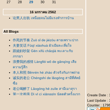
27
28
29
30
31
16 มกราคม 2562
论男人出轨 เหนื่อยจนไม่มีแรงทำการบ้าน
All Blogs
作死的节奏 Zuò sǐ de jiézòu ตายเพราะปาก
夫妻笑话 Fūqī xiàohuà ผัวเมียละเหี่ยใจ
跟媳妇吵架 Gēn xífù chǎojià ทะเลาะกับ
ภรรยา
浪费我的感情 Làngfèi wǒ de gǎnqíng เสี
ความรู้สึก
本人和照 Běnrén hé zhào ตัวจริงกับภาพถ่า
诚实的老公 Chéngshí de lǎogōng สามีที่สัตย์
ซื่อ
老公喝醉了 Lǎogōng hē zuìle สามีเมาสุรา
第一次相亲 Dì yī cì xiāngqīn นัดดูตัวครั้งแรก
Create Date :
错怪丈母娘了 Cuòguài zhàngmǔniángle
Last Update :
เข้าใจแม่ยายผิดมานาน
Counter : 179
新人结婚 Xīnrén jiéhūn เจ้าบ่าวแสนซื่อ