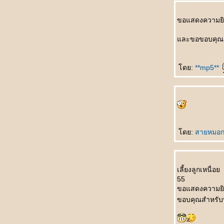
ที่สุด
听谁说 Tīng shéi shuō ใครเป็นผู้ฟัง
ขอแสดงความยิน
生孩子 Shēng háizi คลอดลูก
情人变婶婶 Qíngrén biàn shěnshen แฟน
ละขอขอบคุณสำ
กลายเป็นอาสะใภ้
如何表达 Rúhé biǎodá วิธีการแสดงออก
ดย:
**mp5**
早了解了 Zǎo liǎojiěle ฉันเข้าใจคุณมานาน
ล้ว
一点也不浪漫 Yīdiǎn yě bù làngmàn ไม่
รแมนติคเล
富豪与少女 Fùháo yǔ shàonǚ เศรษฐีกับสาว
งาม
ดย:
สายหมอก
男朋友的礼物 Nán péngyǒu de lǐwù ของขวัญ
จากแฟน
成功一半 Chénggōng yībàn สำเร็จครึ่งนึง
处女心 Chǔnǚ xīn สาวบริสุทธิ์(บนคานทอง)
เลี้ยงลูกเหนื่อ
55
天才儿子 Tiāncái érzi บุตรที่ฟ้าประทาน
ขอแสดงความยิ
你长得像谁 Nǐ zhǎng dé xiàng shéi โตขึ้น
ขอบคุณสำหรับ
อยากเหมือนใคร
如果天不下雨 Rúguǒ tiān bùxià yǔ ถ้าหากฝน