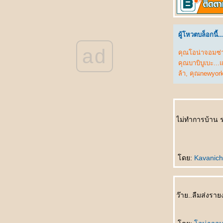
被揭穿 Bèi jiēchuān ความลับเปิดเผ
不离不弃的男友 Bù lì bù qì de nányǒu แฟนที่
ไม่คิดทิ้งขว้างฉัน
ผู้โหวตบล็อกนี้..
结婚那天 Jiéhūn nèitiān คืนวันแต่งงาน
ad
结婚一周年纪念日 Jiéhūn yī zhōunián jìniàn
คุณโอน่าจอมซ่า
rì วันครบรอบแต่งงาน
คุณบาบิบูเบะ...
不能分手的理由 Bùnéng fēnshǒu de lǐyóu
ล้า
,
คุณnewyor
เหตุที่ไม่อาจแยกทาง
上天最好的礼物 Shàngtiān zuì hǎo de lǐwù
ของขวัญจากพระเจ้า
突降大雨 Tū jiàng dàyǔ เมื่อฝนตกหนัก
ไม่ทำการบ้าน 
我的老婆 Wǒ de lǎopó ยอดภรรยา
数学 Shùxué คณิตศาสตร์
你怎么知道的 Nǐ zěnme zhīdào de เธอรู้ได้
อย่างไรกัน
ดย:
Kavanic
赵本山和范伟 Zhàoběnshān hé fàn wěi จ้าว
เปิ่นซานกับฝ้านเหว่
发明家的背后 Fāmíng jiā de bèihòu เบื้อง
ว๊าย..ลืมส่งรา
หลังความสำเร็จ
喝多了 Hē duōle เมาสุรา
运动时不要穿裙子 Yùndòng shí bùyào chuān