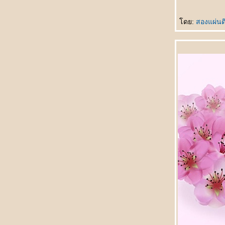
ไม่ตก
初识 Chū shì รักแรกพบ
ดย:
สองแผ่น
买书作纪念 Mǎishū zuò jìniàn ซื้อหนังสือเป็นที่
ระลึก
自己变狗 Zìjǐ biàn gǒu เปลี่ยนเป็นสุนัข
爱与不爱 Ài yǔ bù ài รักกับไม่รัก
飞行员的妻子 Fēixíngyuán de qīzi ภรรยาของ
นักบิน
节日纪念 Jiérì jìniàn เทศกาลที่น่าจดจำ
谁做的饭 Shéi zuò de fàn ใครทำอาหาร
没人相信 Méi rén xiāngxìn ไม่มีใครเชื่อ
错失先手 Cuòshī xiānshǒu พลาดโอกาสลงมือ
ก่อน
面子上好看 Miànzi shàng hǎokàn ดูดีขึ้น
真不明白 Zhēn bù míngbái ไม่เข้าใจจริงจริง
电影片名的对话 Diànyǐng piàn míng de
duìhuà บทสนทนาในภาพยนตร์
她的需要 Tā de xūyào ความต้องการของเธอ
不会原谅自己 Bù huì yuánliàng zìjǐ ไม่ให้อภั
ตัวเอง
不怕吃亏 Bùpà chīkuī ไม่กลัวเสียหา