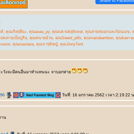
Share to Faceboo
.
ส์
,
คุณเริงฤดีนะ
,
คุณauau_py
,
คุณtuk-tuk@korat
,
คุณสายหมอกและก้อนเมฆ
,
แปลงกายเป็นบูริน
,
คุณทนายอ้วน
,
คุณSweet_pills
,
คุณmariabamboo
,
คุณkae+a
knurse
,
คุณmastana
,
คุณจารุพิชญ์
,
คุณJinnyTent
ระวังจะมีคนอื่นมาทำแทนนะ จาบอกห่า
h96
วันที่: 16 มกราคม 2562 เวลา:2:19:22 น
ยงาน