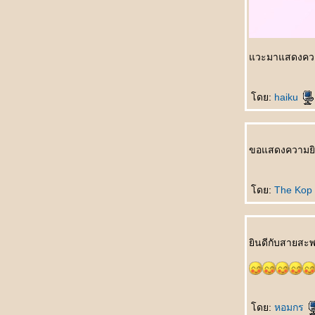
只喜欢你 Zhǐ xǐhuān nǐ รักคุณคนเดียวเท่านั้น
不会忘 Bù huì wàng มิอาจลืมเลือน
买车 Mǎi chē ซื้อรถเครื่อง
第二幸福的人 Dì èr xìngfú de rén โชคดีเป็นที่
วะมาแสดงความย
สองของโลก
牙刷 Yáshuā แปรงสีฟัน
ดย:
haiku
失去自由 Shīqù zìyóu สูญสิ้นอิสรภาพ
爱的考验 Ài de kǎoyàn ทดสอบรักแท้
想脱就脱 Xiǎng tuō jiù tuō อยากจะถอดก็ถอด
小手指 Xiǎoshǒuzhǐ นิ้วก้อ
ขอแสดงความยิ
什么也看不见 Shénme yě kàn bùjiàn มอง
อะไรไม่เห็นเล
ดย:
The Kop 
钓饵久放没味 Diào'ěr jiǔ fàng méi wèi เหยื่อ
ตกปลาค้างปีไม่มีรสชาติ
很特别 Hěn tèbié คนสุดพิเศษ
纯洁的爱情 Chúnjié de àiqíng ความรักอัน
ินดีกับสายสะพ
บริสุทธิ์
自然美 Zìránměi งามตามธรรมชาติ
蝶恋花 Dié liàn huā ผีเสื้อดมดอมดอกไม้
男人的一生 Nánrén de yīshēng ชั่วชีวิตของ
ดย:
หอมกร