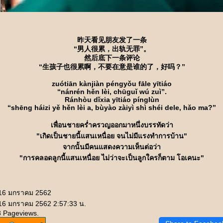
昨天看见朋友发了一条
“男人很累，出轨无罪”。
然后底下一条评论
“生孩子也很累啊，不要在意是谁的了，好吗？”
zuótiān kànjiàn péngyǒu fāle yītiáo
“nánrén hěn lèi, chūguǐ wú zuì”.
Ránhòu dǐxia yītiáo pínglùn
“shēng háizi yě hěn lèi a, bùyào zàiyì shì shéi dele, hǎo ma?”
เพื่อนชายคร่ำครวญออกมาหนึ่งบรรทัดว่า
"เกิดเป็นชายนี้แสนเหนื่อย จนไม่มีแรงทำการบ้าน"
จากนั้นมีคนแสดงความเห็นต่อว่า
"การคลอดลูกนี้แสนเหนื่อย ไม่ว่าจะเป็นลูกใครก็ตาม โอเคนะ"
 16 มกราคม 2562
 16 มกราคม 2562 2:57:33 น.
8 Pageviews.