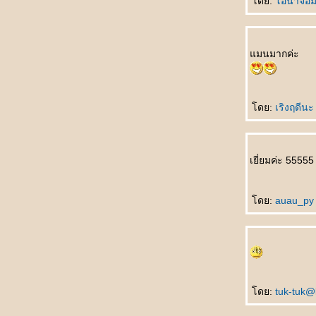
ดย:
อน่าจอม
qúnzi ชม พละไม่ควรนุ่งกระโปรง
银行家的儿子 Yínháng jiā de érzi บุตรชา
นายธนาคาร
มนมากค่ะ
悲剧的王子 Bēijù de wángzǐ โศกนาฏกรรม
ของเจ้าชา
吓死我了 Xià sǐ wǒle ตกใจแทบตา
把我也送了吧 Bǎ wǒ yě sòngle ba เอาผมส่ง
ดย:
เริงฤดีน
ไปด้วยเล
如何活下去 Rúhé huó xiàqù มีชีวิตอยู่ได้ยังไง
一分也不要 Yī fēn yě bùyào คะแนนเดียวก็ไม่
เยี่ยมค่ะ 55555
เอา
未来丈夫 Wèilái zhàngfū สามีในอนาคต
奇怪的亲戚 Qíguài de qīnqī ญาติที่แปลก
ดย:
auau_p
ประหลาด
我想吐 Wǒ xiǎng tǔ อยากจะอ๊วก
上帝爱你 Shàngdì ài nǐ พระเจ้าทรงรักคุณ
不用睡了 Bùyòng shuìle ไม่ต้องนอนแล้ว
先吃轮子 Xiān chī lúnzi กินลูกล้อก่อน
意中人 Yìzhōngrén ชายในดวงใจ
ดย:
tuk-tuk@
最幸福女人 Zuì xìngfú nǚrén หญิงที่มีความสุข