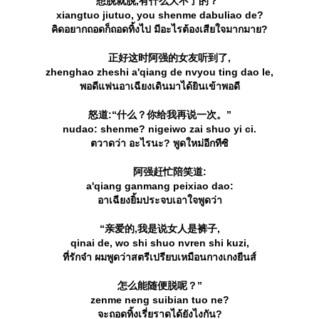
想脱就脱,有什么大不了的？”
xiangtuo jiutuo, you shenme dabuliao de?
คิดอยากถอดก็ถอดทิ้งไป มีอะไรต้องเสียใจมากมาย?
正好这时阿强的女友听到了,
zhenghao zheshi a'qiang de nvyou ting dao le,
พอดีแฟนอาเฉียงเดินมาได้ยินเข้าพอดี
怒道:“什么？你给我再说一次。”
nudao: shenme? nigeiwo zai shuo yi ci.
ตวาดว่า อะไรนะ? พูดใหม่อีกทีซิ
阿强赶忙陪笑道:
a'qiang ganmang peixiao dao:
อาเฉียงยิ้มประจบเอาใจพูดว่า
“亲爱的,我是说女人是裤子,
qinai de, wo shi shuo nvren shi kuzi,
ที่รักจ๋า ผมพูดว่าสตรีเปรียบเหมือนกางเกงยีนส์
怎么能随便脱呢？”
zenme neng suibian tuo ne?
จะถอดทิ้งเรี่ยราดได้ยังไงกัน?