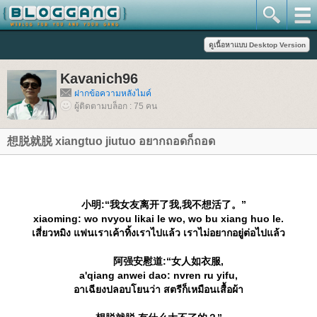
Kavanich96
ฝากข้อความหลังไมค์
ผู้ติดตามบล็อก : 75 คน
想脱就脱 xiangtuo jiutuo อยากถอดก็ถอด
小明:“我女友离开了我,我不想活了。”
xiaoming: wo nvyou likai le wo, wo bu xiang huo le.
เสี่ยวหมิง แฟนเราเค้าทิ้งเราไปแล้ว เราไม่อยากอยู่ต่อไปแล้ว
阿强安慰道:“女人如衣服,
a'qiang anwei dao: nvren ru yifu,
อาเฉียงปลอบโยนว่า สตรีก็เหมือนเสื้อผ้า