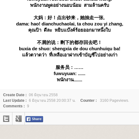
พนักงานพูดอย่างนอบน้อม สามล้านครับ
大妈：好！点出钞来，她抽走一张,
dama: hao! dianchuchaolai, ta chou zou yi zhang,
คุณป้า ดีละ หยิบแบ๊งค์ร้อยออกมาหนึ่งใบ
不屑的说：剩下的都存回去吧！
buxia de shuo: shengxia de dou chunhuiqu ba!
ล้วตวาดว่า ที่เหลือเอาฝากเข้าบัญชีไปอย่างเก่า
服务员：
fuwuyuan: ......
พนักงาน.......
Create Date :
06 มิถุนายน 2558
Last Update :
6 มิถุนายน 2558 20:00:37 น.
Counter :
3160 Pageviews.
Comments :
9