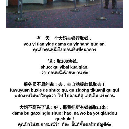
有一天一个大妈去银行取钱，
you yi tian yige dama qu yinhang quqian,
คุณป้าคนหนึ่งไปถอนเงินที่ธนาคาร
说：取100块钱。
shuo: qu yibai kuaiqian.
ว่า ถอนหนึ่งร้อยหยวน ค่ะ
服务员不屑的说：去，去自动提款机取去！
fuwuyuan buxie de shuo: qu, qu zidong tikuanji qu qu!
พนักงานไม่พอใจพูดว่า ไป ไปถอนที่ตู้ เอทีเอ็ม แระกาน
大妈不高兴了说：好，那我把所有钱都取出来！
dama bu gaoxingle shuo: hao, na wo ba youqiandou
quchulai!
คุณป้าไม่สบอารมณ์ว่า ดีละ งั้นดีชั้นขอปิดบัญชีค่ะ