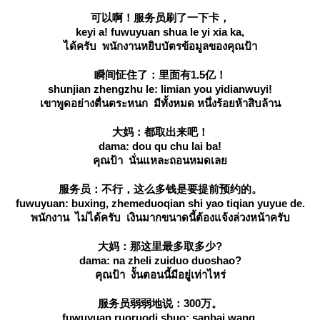
可以啊！服务员刷了一下卡，
keyi a! fuwuyuan shua le yi xia ka,
ได้ครับ พนักงานหยิบบัตรข้อมูลของคุณป้า
瞬间怔住了：里面有1.5亿！
shunjian zhengzhu le: limian you yidianwuyi!
เขาพูดอย่างตื่นตระหนก มีทั้งหมด หนึ่งร้อยห้าสิบล้าน
大妈：都取出来吧！
dama: dou qu chu lai ba!
คุณป้า นั่นแหละถอนหมดเล
服务员：不行，这么多钱是要提前预约的。
fuwuyuan: buxing, zhemeduoqian shi yao tiqian yuyue de.
พนักงาน ไม่ได้ครับ เงินมากขนาดนี้ต้องแจ้งล่วงหน้าครับ
大妈：那这里最多取多少?
dama: na zheli zuiduo duoshao?
คุณป้า งั้นตอนนี้มีอยู่เท่าไหร่
服务员弱弱地说：300万。
fuwuyuan ruoruodi shuo: sanbai wang.