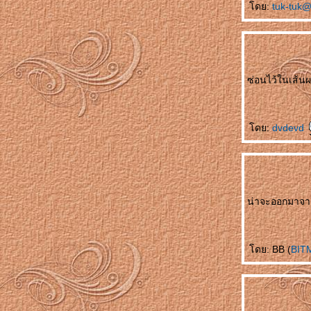
最幸福女人 Zuì xìngfú nǚrén หญิงที่มีความสุข
ดย:
tuk-tuk
ที่สุด
听谁说 Tīng shéi shuō ใครเป็นผู้ฟัง
生孩子 Shēng háizi คลอดลูก
情人变婶婶 Qíngrén biàn shěnshen แฟน
กลายเป็นอาสะใภ้
ซ่อนไว้ในเส้นผ
如何表达 Rúhé biǎodá วิธีการแสดงออก
早了解了 Zǎo liǎojiěle ฉันเข้าใจคุณมานาน
ล้ว
ดย:
dvdevd
一点也不浪漫 Yīdiǎn yě bù làngmàn ไม่
รแมนติคเล
富豪与少女 Fùháo yǔ shàonǚ เศรษฐีกับสาว
งาม
น่าจะออกมาจา
男朋友的礼物 Nán péngyǒu de lǐwù ของขวัญ
จากแฟน
成功一半 Chénggōng yībàn สำเร็จครึ่งนึง
处女心 Chǔnǚ xīn สาวบริสุทธิ์(บนคานทอง)
ดย: BB (
BIT
天才儿子 Tiāncái érzi บุตรที่ฟ้าประทาน
你长得像谁 Nǐ zhǎng dé xiàng shéi โตขึ้น
อยากเหมือนใคร
如果天不下雨 Rúguǒ tiān bùxià yǔ ถ้าหากฝน