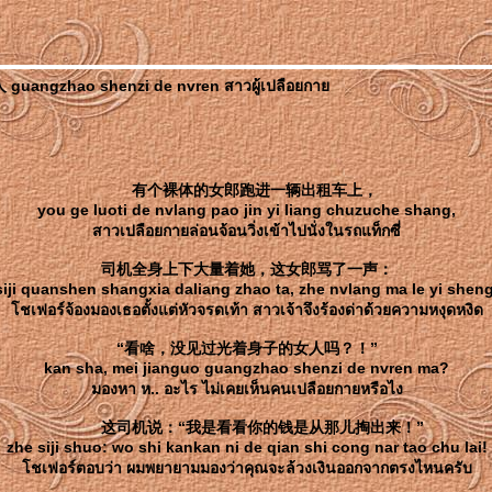
ngzhao shenzi de nvren สาวผู้เปลือยกา
有个裸体的女郎跑进一辆出租车上，
you ge luoti de nvlang pao jin yi liang chuzuche shang,
สาวเปลือยกายล่อนจ้อนวิ่งเข้าไปนั่งในรถแท็กซี่
司机全身上下大量着她，这女郎骂了一声：
siji quanshen shangxia daliang zhao ta, zhe nvlang ma le yi sheng
ชเฟอร์จ้องมองเธอตั้งแต่หัวจรดเท้า สาวเจ้าจึงร้องด่าด้วยความหงุดหงิด
“看啥，没见过光着身子的女人吗？！”
kan sha, mei jianguo guangzhao shenzi de nvren ma?
มองหา ห.. อะไร ไม่เคยเห็นคนเปลือยกายหรือไง
这司机说：“我是看看你的钱是从那儿掏出来！”
zhe siji shuo: wo shi kankan ni de qian shi cong nar tao chu lai!
ชเฟอร์ตอบว่า ผมพยายามมองว่าคุณจะล้วงเงินออกจากตรงไหนครับ