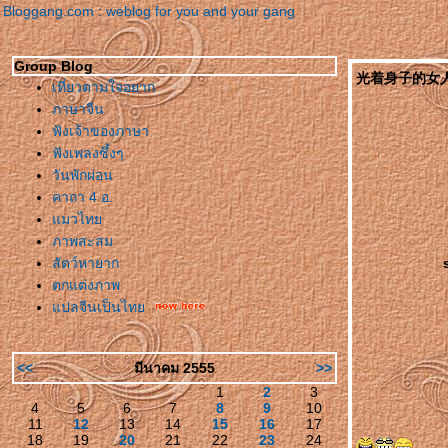
Bloggang.com : weblog for you and your gang
Group Blog
光着身子的女人 gua
เที่ยวตามใจอยาก
ภาษาจีน
ฟังเจ้าของภาษา
ฟังเพลงซึ้งๆ
วันพักผ่อน
คาถา 4 อ.
มวไท
ภาพสะสม
สัตว์หายาก
ตกแต่งภาพ
ปลจีนเป็นไท
<<
มีนาคม 2555
>>
1
2
3
4
5
6
7
8
9
10
11
12
13
14
15
16
17
18
19
20
21
22
23
24