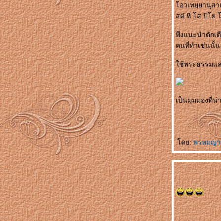
อวเทยฺยานุสาเ
运动时不要穿裙子 Yùndòng shí bùyào chuān
สตํ หิ โส ปิโย
qúnzi ชม พละไม่ควรนุ่งกระโปรง
银行家的儿子 Yínháng jiā de érzi บุตรชา
พึงแนะนำตักเตื
นายธนาคาร
คนที่ทำเช่นนั้น
悲剧的王子 Bēijù de wángzǐ โศกนาฏกรรม
ของเจ้าชา
ช้พระธรรมและ
吓死我了 Xià sǐ wǒle ตกใจแทบตา
把我也送了吧 Bǎ wǒ yě sòngle ba เอาผมส่ง
ไปด้วยเล
เป็นมุมมองที่น่
如何活下去 Rúhé huó xiàqù มีชีวิตอยู่ได้ยังไง
一分也不要 Yī fēn yě bùyào คะแนนเดียวก็ไม่
เอา
未来丈夫 Wèilái zhàngfū สามีในอนาคต
ดย:
พรหมญา
奇怪的亲戚 Qíguài de qīnqī ญาติที่แปลก
ประหลาด
我想吐 Wǒ xiǎng tǔ อยากจะอ๊วก
上帝爱你 Shàngdì ài nǐ พระเจ้าทรงรักคุณ
不用睡了 Bùyòng shuìle ไม่ต้องนอนแล้ว
先吃轮子 Xiān chī lúnzi กินลูกล้อก่อน
意中人 Yìzhōngrén ชายในดวงใจ