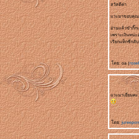
สวัสดีค่า
ไม่ตก
初识 Chū shì รักแรกพบ
วะมาขอบคุณที
买书作纪念 Mǎishū zuò jìniàn ซื้อหนังสือเป็นที่
ระลึก
อ่านแล้วขำกิ๊กเ
自己变狗 Zìjǐ biàn gǒu เปลี่ยนเป็นสุนัข
เพราะเงินหน่ะอ
爱与不爱 Ài yǔ bù ài รักกับไม่รัก
เรียกแท็กซี่กลั
飞行员的妻子 Fēixíngyuán de qīzi ภรรยาของ
นักบิน
节日纪念 Jiérì jìniàn เทศกาลที่น่าจดจำ
ดย: oa (
ros
谁做的饭 Shéi zuò de fàn ใครทำอาหาร
没人相信 Méi rén xiāngxìn ไม่มีใครเชื่อ
错失先手 Cuòshī xiānshǒu พลาดโอกาสลงมือ
ก่อน
面子上好看 Miànzi shàng hǎokàn ดูดีขึ้น
วะมาเยี่ยมคะ 
真不明白 Zhēn bù míngbái ไม่เข้าใจจริงจริง
电影片名的对话 Diànyǐng piàn míng de
duìhuà บทสนทนาในภาพยนตร์
她的需要 Tā de xūyào ความต้องการของเธอ
ดย:
jureepo
不会原谅自己 Bù huì yuánliàng zìjǐ ไม่ให้อภั
ตัวเอง