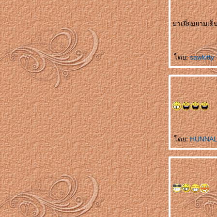
不怕吃亏 Bùpà chīkuī ไม่กลัวเสียหา
只喜欢你 Zhǐ xǐhuān nǐ รักคุณคนเดียวเท่านั้น
มาเยี่ยมยามเย็น
不会忘 Bù huì wàng มิอาจลืมเลือน
买车 Mǎi chē ซื้อรถเครื่อง
第二幸福的人 Dì èr xìngfú de rén โชคดีเป็นที่
สองของโลก
ดย:
sawkitty
牙刷 Yáshuā แปรงสีฟัน
失去自由 Shīqù zìyóu สูญสิ้นอิสรภาพ
爱的考验 Ài de kǎoyàn ทดสอบรักแท้
想脱就脱 Xiǎng tuō jiù tuō อยากจะถอดก็ถอด
小手指 Xiǎoshǒuzhǐ นิ้วก้อ
什么也看不见 Shénme yě kàn bùjiàn มอง
อะไรไม่เห็นเล
ดย:
HUNNA
钓饵久放没味 Diào'ěr jiǔ fàng méi wèi เหยื่อ
ตกปลาค้างปีไม่มีรสชาติ
很特别 Hěn tèbié คนสุดพิเศษ
纯洁的爱情 Chúnjié de àiqíng ความรักอัน
บริสุทธิ์
自然美 Zìránměi งามตามธรรมชาติ
蝶恋花 Dié liàn huā ผีเสื้อดมดอมดอกไม้
男人的一生 Nánrén de yīshēng ชั่วชีวิตของ