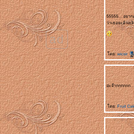
新人结婚 Xīnrén jiéhūn เจ้าบ่าวแสนซื่อ
被揭穿 Bèi jiēchuān ความลับเปิดเผ
55555... อยากอ
不离不弃的男友 Bù lì bù qì de nányǒu แฟนที่
ว่าเธอจะล้วง
ไม่คิดทิ้งขว้างฉัน
结婚那天 Jiéhūn nèitiān คืนวันแต่งงาน
ad
结婚一周年纪念日 Jiéhūn yī zhōunián jìniàn
rì วันครบรอบแต่งงาน
不能分手的理由 Bùnéng fēnshǒu de lǐyóu
ดย:
wicsir
เหตุที่ไม่อาจแยกทาง
上天最好的礼物 Shàngtiān zuì hǎo de lǐwù
ของขวัญจากพระเจ้า
突降大雨 Tū jiàng dàyǔ เมื่อฝนตกหนัก
我的老婆 Wǒ de lǎopó ยอดภรรยา
อ่ะจ๊ากกกกกก.
数学 Shùxué คณิตศาสตร์
你怎么知道的 Nǐ zěnme zhīdào de เธอรู้ได้
อย่างไรกัน
赵本山和范伟 Zhàoběnshān hé fàn wěi จ้าว
ดย:
Fruit Ca
เปิ่นซานกับฝ้านเหว่
发明家的背后 Fāmíng jiā de bèihòu เบื้อง
หลังความสำเร็จ
喝多了 Hē duōle เมาสุรา