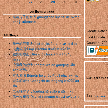
25
26
27
28
29
30
31
29 มีนาคม 2555
光着身子的女人 guangzhao shenzi de nvren
สาวผู้เปลือยกา
Create Date :
All Blogs
Last Update :
Counter : 722
作死的节奏 Zuò sǐ de jiézòu ตายเพราะปาก
夫妻笑话 Fūqī xiàohuà ผัวเมียละเหี่ยใจ
跟媳妇吵架 Gēn xífù chǎojià ทะเลาะกับ
ภรรยา
浪费我的感情 Làngfèi wǒ de gǎnqíng เสี
ความรู้สึก
本人和照 Běnrén hé zhào ตัวจริงกับภาพถ่า
เงินของเจ้าหล่อ
诚实的老公 Chéngshí de lǎogōng สามีที่สัตย์
ซื่อ
老公喝醉了 Lǎogōng hē zuìle สามีเมาสุรา
ดย:
Kavanic
第一次相亲 Dì yī cì xiāngqīn นัดดูตัวครั้งแรก
错怪丈母娘了 Cuòguài zhàngmǔniángle
เข้าใจแม่ยายผิดมานาน