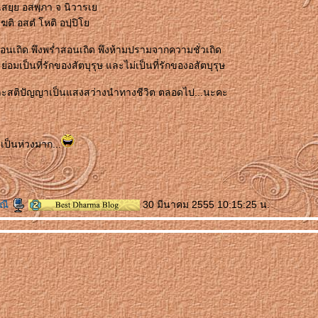
สยฺย อสพฺภา จ นิวารเ
 โฆติ อสตํ โหติ อปฺปิ
อนเถิด พึงพร่ำสอนเถิด พึงห้ามปรามจากความชั่วเถิด
 ย่อมเป็นที่รักของสัตบุรุษ และไม่เป็นที่รักของอสัตบุรุษ
สติปัญญาเป็นแสงสว่างนำทางชีวิต ตลอดไป...นะคะ
าเป็นห่วงมาก...
ณี
30 มีนาคม 2555 10:15:25 น.