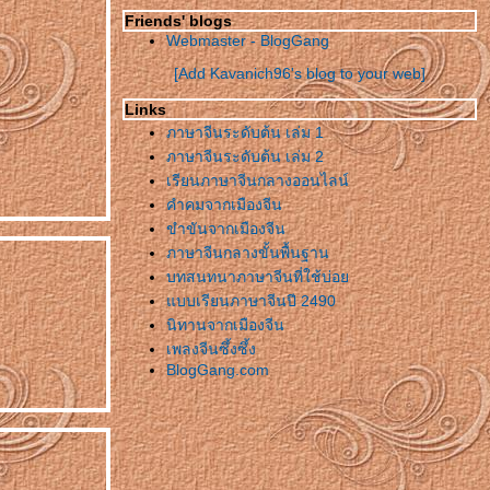
Friends' blogs
Webmaster - BlogGang
[Add Kavanich96's blog to your web]
Links
ภาษาจีนระดับต้น เล่ม 1
ภาษาจีนระดับต้น เล่ม 2
เรียนภาษาจีนกลางออนไลน์
คำคมจากเมืองจีน
ขำขันจากเมืองจีน
ภาษาจีนกลางขั้นพื้นฐาน
บทสนทนาภาษาจีนที่ใช้บ่อ
บบเรียนภาษาจีนปี 2490
นิทานจากเมืองจีน
เพลงจีนซึ้งซึ้ง
BlogGang.com