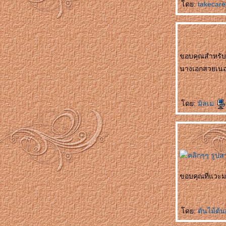
ดย:
takecar
บุรุษหนุ่ม
母亲来电 Mǔqīn láidiàn โทรเลขจากแม่
可以等待 Kěyǐ děngdài ผมรอได้ครับ
女人的事 Nǚrén de shì เรื่องของอิสตรี
喜欢的原因 Xǐhuān de yuányīn สาเหตุที่รักเธอ
ขอบคุณสำหรับภ
水仙花 Shuǐxiānhuā ดอกไม้ริมธาร
นางเอกสวยเน
四千元 Sìqiān yuán สี่พันหยวน
不要停 Bùyào tíng อย่าหยุดค่ะ
爱哭的小弟弟 Ài kū de xiǎo dìdì น้องเล็กที่
ดย:
มิลเม
เอาแต่ร้องไห้
爱哭的小弟弟 Ài kū de xiǎo dìdì น้องเล็กที่
เอาแต่ร้องไห้
我不爱你 Wǒ bù ài nǐ ฉันไม่ได้รักเธอ
点了两次头 Diǎnle liǎng cì tóu พยักหน้าไปสอง
หนแล้ว
ขอบคุณที่แวะมา
妒忌 Dùjì ความหึงหวง
舌头踩牙齿 Shétou cǎi yáchǐ เอาลิ้นขบฟันบ้าง
干吗要我看 Gànma yào wǒ kàn ให้ผมเฝ้า
ทำไม
ดย:
ต้นไม้ต้น
帮狗洗澡 Bāng gǒu xǐzǎo อาบน้ำให้สุนัข