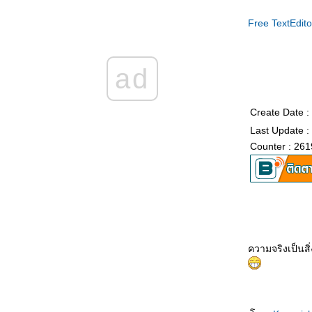
被揭穿 Bèi jiēchuān ความลับเปิดเผ
Free TextEdito
不离不弃的男友 Bù lì bù qì de nányǒu แฟนที่
ไม่คิดทิ้งขว้างฉัน
结婚那天 Jiéhūn nèitiān คืนวันแต่งงาน
ad
结婚一周年纪念日 Jiéhūn yī zhōunián jìniàn
rì วันครบรอบแต่งงาน
不能分手的理由 Bùnéng fēnshǒu de lǐyóu
Create Date :
เหตุที่ไม่อาจแยกทาง
上天最好的礼物 Shàngtiān zuì hǎo de lǐwù
Last Update :
ของขวัญจากพระเจ้า
Counter : 261
突降大雨 Tū jiàng dàyǔ เมื่อฝนตกหนัก
我的老婆 Wǒ de lǎopó ยอดภรรยา
数学 Shùxué คณิตศาสตร์
你怎么知道的 Nǐ zěnme zhīdào de เธอรู้ได้
อย่างไรกัน
赵本山和范伟 Zhàoběnshān hé fàn wěi จ้าว
ความจริงเป็นสิ
เปิ่นซานกับฝ้านเหว่
发明家的背后 Fāmíng jiā de bèihòu เบื้อง
หลังความสำเร็จ
喝多了 Hē duōle เมาสุรา
运动时不要穿裙子 Yùndòng shí bùyào chuān