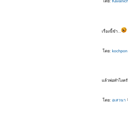
ดย:
Kavanic
qúnzi ชม พละไม่ควรนุ่งกระโปรง
银行家的儿子 Yínháng jiā de érzi บุตรชา
นายธนาคาร
悲剧的王子 Bēijù de wángzǐ โศกนาฏกรรม
ของเจ้าชา
เรื่องนี้ขำ...
吓死我了 Xià sǐ wǒle ตกใจแทบตา
把我也送了吧 Bǎ wǒ yě sòngle ba เอาผมส่ง
ไปด้วยเล
ดย:
kochpo
如何活下去 Rúhé huó xiàqù มีชีวิตอยู่ได้ยังไง
一分也不要 Yī fēn yě bùyào คะแนนเดียวก็ไม่
เอา
未来丈夫 Wèilái zhàngfū สามีในอนาคต
奇怪的亲戚 Qíguài de qīnqī ญาติที่แปลก
ล้วพ่อทำไงคร
ประหลาด
我想吐 Wǒ xiǎng tǔ อยากจะอ๊วก
上帝爱你 Shàngdì ài nǐ พระเจ้าทรงรักคุณ
ดย:
อเสวนา
不用睡了 Bùyòng shuìle ไม่ต้องนอนแล้ว
先吃轮子 Xiān chī lúnzi กินลูกล้อก่อน
意中人 Yìzhōngrén ชายในดวงใจ
最幸福女人 Zuì xìngfú nǚrén หญิงที่มีความสุข