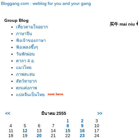
Bloggang.com : weblog for you and your gang
Group Blog
买牛 mai niu ซ
เที่ยวตามใจอยาก
ภาษาจีน
ฟังเจ้าของภาษา
ฟังเพลงซึ้งๆ
วันพักผ่อน
คาถา 4 อ.
มวไท
ภาพสะสม
สัตว์หายาก
ตกแต่งภาพ
ปลจีนเป็นไท
<<
มีนาคม 2555
>>
1
2
3
4
5
6
7
8
9
10
11
12
13
14
15
16
17
18
19
20
21
22
23
24