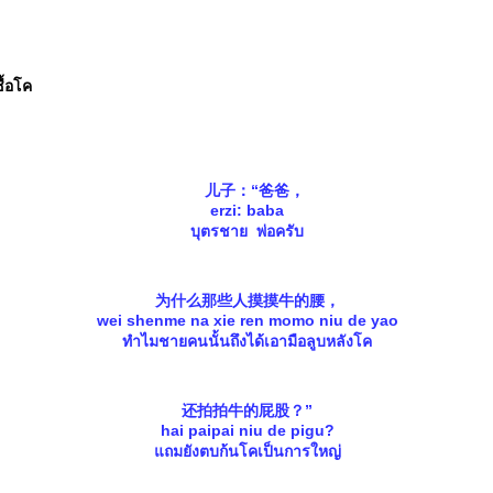
ื้อโค
儿子：“爸爸，
erzi: baba
บุตรชาย พ่อครับ
为什么那些人摸摸牛的腰，
wei shenme na xie ren momo niu de yao
ทำไมชายคนนั้นถึงได้เอามือลูบหลังโค
还拍拍牛的屁股？”
hai paipai niu de pigu?
ถมยังตบก้นโคเป็นการใหญ่