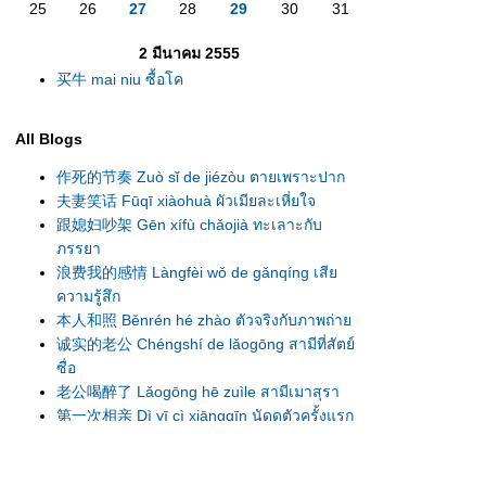
25
26
27
28
29
30
31
2 มีนาคม 2555
买牛 mai niu ซื้อโค
All Blogs
作死的节奏 Zuò sǐ de jiézòu ตายเพราะปาก
夫妻笑话 Fūqī xiàohuà ผัวเมียละเหี่ยใจ
跟媳妇吵架 Gēn xífù chǎojià ทะเลาะกับ
ภรรยา
浪费我的感情 Làngfèi wǒ de gǎnqíng เสี
ความรู้สึก
本人和照 Běnrén hé zhào ตัวจริงกับภาพถ่า
诚实的老公 Chéngshí de lǎogōng สามีที่สัตย์
ซื่อ
老公喝醉了 Lǎogōng hē zuìle สามีเมาสุรา
第一次相亲 Dì yī cì xiāngqīn นัดดูตัวครั้งแรก
错怪丈母娘了 Cuòguài zhàngmǔniángle
เข้าใจแม่ยายผิดมานาน
新人结婚 Xīnrén jiéhūn เจ้าบ่าวแสนซื่อ