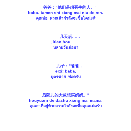
爸爸：“他们是想买牛的人。”
baba: tamen shi xiang mai niu de ren.
คุณพ่อ พวกเค้ากำลังจะซื้อโคน่ะสิ
几天后
jitian hou........
หลายวันต่อมา
儿子：“爸爸，
erzi: baba,
บุตรชาย พ่อครับ
后院儿的大叔想买妈妈。”
houyuanr de dashu xiang mai mama.
คุณอาที่อยู่ท้ายสวนกำลังจะซื้อคุณแม่ครับ