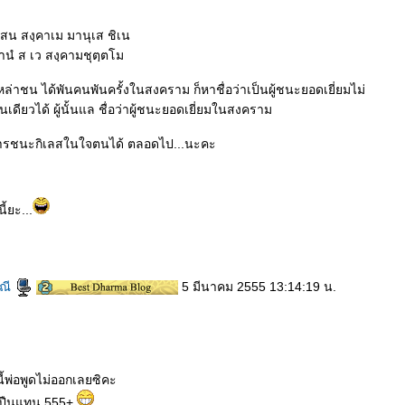
น สงฺคาเม มานุเส ชิเน
ตานํ ส เว สงฺคามชุตฺตโม
หล่าชน ได้พันคนพันครั้งในสงคราม ก็หาชื่อว่าเป็นผู้ชนะยอดเยี่ยมไม่
เดียวได้ ผู้นั้นแล ชื่อว่าผู้ชนะยอดเยี่ยมในสงคราม
การชนะกิเลสในใจตนได้ ตลอดไป...นะคะ
ี้ยะ...
ณี
5 มีนาคม 2555 13:14:19 น.
นี้พ่อพูดไม่ออกเลยซิคะ
ิบปืนแทน 555+