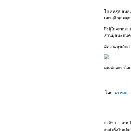
บุรุษหนุ่ม
母亲来电 Mǔqīn láidiàn โทรเลขจากแม่
สหสฺสํ สหสฺเส
可以等待 Kěyǐ děngdài ผมรอได้ครับ
เอกญฺจิ ชฺยมตฺ
女人的事 Nǚrén de shì เรื่องของอิสตรี
喜欢的原因 Xǐhuān de yuányīn สาเหตุที่รักเธอ
ถึงผู้ใดจะชนะเ
水仙花 Shuǐxiānhuā ดอกไม้ริมธาร
ส่วนผู้ชนะตนคน
四千元 Sìqiān yuán สี่พันหยวน
不要停 Bùyào tíng อย่าหยุดค่ะ
มีความสุขกับ
爱哭的小弟弟 Ài kū de xiǎo dìdì น้องเล็กที่
เอาแต่ร้องไห้
爱哭的小弟弟 Ài kū de xiǎo dìdì น้องเล็กที่
คุณพ่อจะว่าไงเน
เอาแต่ร้องไห้
我不爱你 Wǒ bù ài nǐ ฉันไม่ได้รักเธอ
点了两次头 Diǎnle liǎng cì tóu พยักหน้าไปสอง
หนแล้ว
ดย:
พรหมญา
妒忌 Dùjì ความหึงหวง
舌头踩牙齿 Shétou cǎi yáchǐ เอาลิ้นขบฟันบ้าง
干吗要我看 Gànma yào wǒ kàn ให้ผมเฝ้า
ทำไม
อ่ะจ๊าก.... แบบ
帮狗洗澡 Bāng gǒu xǐzǎo อาบน้ำให้สุนัข
最费劲的事 Zuì fèijìng de shì เรื่องที่ยากที่สุด
สงสัยวิ่งไปหย