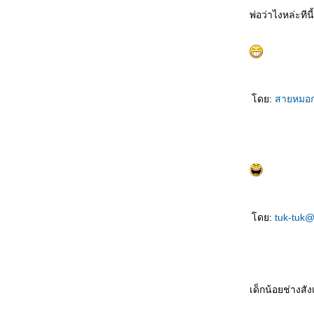
ที่สุด
พ่อว่าไงหล่ะทีนี้
听谁说 Tīng shéi shuō ใครเป็นผู้ฟัง
生孩子 Shēng háizi คลอดลูก
情人变婶婶 Qíngrén biàn shěnshen แฟน
กลายเป็นอาสะใภ้
如何表达 Rúhé biǎodá วิธีการแสดงออก
早了解了 Zǎo liǎojiěle ฉันเข้าใจคุณมานาน
ดย:
สายหมอ
ล้ว
一点也不浪漫 Yīdiǎn yě bù làngmàn ไม่
รแมนติคเล
富豪与少女 Fùháo yǔ shàonǚ เศรษฐีกับสาว
งาม
男朋友的礼物 Nán péngyǒu de lǐwù ของขวัญ
จากแฟน
ดย:
tuk-tuk
成功一半 Chénggōng yībàn สำเร็จครึ่งนึง
处女心 Chǔnǚ xīn สาวบริสุทธิ์(บนคานทอง)
天才儿子 Tiāncái érzi บุตรที่ฟ้าประทาน
你长得像谁 Nǐ zhǎng dé xiàng shéi โตขึ้น
อยากเหมือนใคร
เด็กน้อยช่างสังเ
如果天不下雨 Rúguǒ tiān bùxià yǔ ถ้าหากฝน