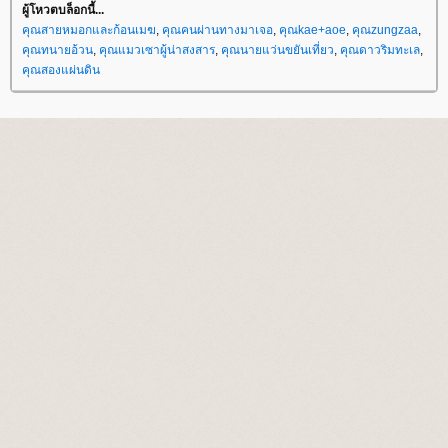
ผู้โหวตบล็อกนี้...
คุณสายหมอกและก้อนเมฆ
,
คุณคนผ่านทางมาเจอ
,
คุณkae+aoe
,
คุณzungzaa
,
คุณทนายอ้วน
,
คุณแมวเซาผู้น่าสงสาร
,
คุณนายแว่นขยันเที่ยว
,
คุณดาวริมทะเล
,
คุณสองแผ่นดิน