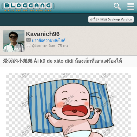
Kavanich96
ฝากข้อความหลังไมค์
ผู้ติดตามบล็อก : 75 คน
爱哭的小弟弟 Ài kū de xiǎo dìdì น้องเล็กที่เอาแต่ร้องไห้