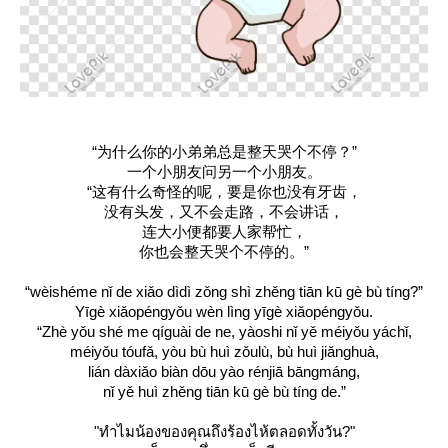
“为什么你的小弟弟总是整天哭个不停？”
一个小朋友问另一个小朋友。
“这有什么奇怪的呢，要是你也没有牙齿，
没有头发，又不会走路，不会讲话，
连大小便都要人家帮忙，
你也会整天哭个不停的。”
“wèishéme nǐ de xiǎo dìdì zǒng shì zhěng tiān kū gè bù tíng?”
Yīgè xiǎopéngyǒu wèn lìng yīgè xiǎopéngyǒu.
“Zhè yǒu shé me qíguài de ne, yàoshi nǐ yě méiyǒu yáchǐ,
méiyǒu tóufǎ, yòu bù huì zǒulù, bù huì jiǎnghuà,
lián dàxiǎo biàn dōu yào rénjiā bāngmáng,
nǐ yě huì zhěng tiān kū gè bù tíng de.”
"ทำไมน้องของคุณถึงร้องไห้ตลอดทั้งวัน?"