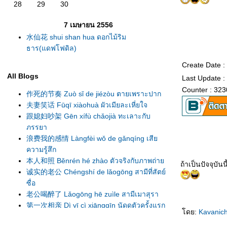
28
29
30
7 เมษายน 2556
水仙花 shui shan hua ดอกไม้ริม
ธาร(แดฟโฟดิล)
Create Date 
All Blogs
Last Update :
Counter : 323
作死的节奏 Zuò sǐ de jiézòu ตายเพราะปาก
夫妻笑话 Fūqī xiàohuà ผัวเมียละเหี่ยใจ
跟媳妇吵架 Gēn xífù chǎojià ทะเลาะกับ
ภรรยา
浪费我的感情 Làngfèi wǒ de gǎnqíng เสี
ความรู้สึก
本人和照 Běnrén hé zhào ตัวจริงกับภาพถ่า
ถ้าเป็นปัจจุบัน
诚实的老公 Chéngshí de lǎogōng สามีที่สัตย์
ซื่อ
老公喝醉了 Lǎogōng hē zuìle สามีเมาสุรา
第一次相亲 Dì yī cì xiāngqīn นัดดูตัวครั้งแรก
ดย:
Kavanic
错怪丈母娘了 Cuòguài zhàngmǔniángle
เข้าใจแม่ยายผิดมานาน