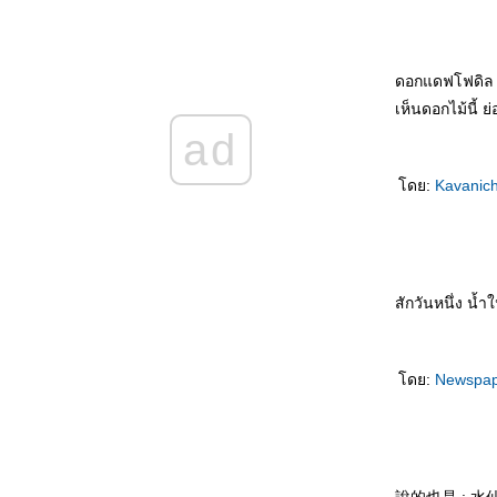
新人结婚 Xīnrén jiéhūn เจ้าบ่าวแสนซื่อ
被揭穿 Bèi jiēchuān ความลับเปิดเผ
不离不弃的男友 Bù lì bù qì de nányǒu แฟนที่
ดอกแดฟโฟดิล ถ
ไม่คิดทิ้งขว้างฉัน
เห็นดอกไม้นี้ ย่
结婚那天 Jiéhūn nèitiān คืนวันแต่งงาน
ad
结婚一周年纪念日 Jiéhūn yī zhōunián jìniàn
rì วันครบรอบแต่งงาน
不能分手的理由 Bùnéng fēnshǒu de lǐyóu
ดย:
Kavanic
เหตุที่ไม่อาจแยกทาง
上天最好的礼物 Shàngtiān zuì hǎo de lǐwù
ของขวัญจากพระเจ้า
突降大雨 Tū jiàng dàyǔ เมื่อฝนตกหนัก
我的老婆 Wǒ de lǎopó ยอดภรรยา
สักวันหนึ่ง น้
数学 Shùxué คณิตศาสตร์
你怎么知道的 Nǐ zěnme zhīdào de เธอรู้ได้
อย่างไรกัน
ดย:
Newspa
赵本山和范伟 Zhàoběnshān hé fàn wěi จ้าว
เปิ่นซานกับฝ้านเหว่
发明家的背后 Fāmíng jiā de bèihòu เบื้อง
หลังความสำเร็จ
喝多了 Hē duōle เมาสุรา