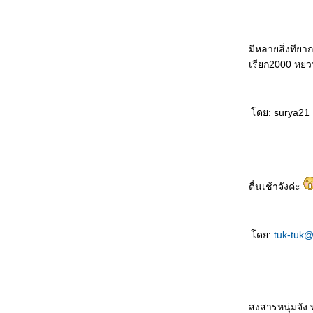
最幸福女人 Zuì xìngfú nǚrén หญิงที่มีความสุข
ที่สุด
听谁说 Tīng shéi shuō ใครเป็นผู้ฟัง
มีหลายสิ่งทียา
生孩子 Shēng háizi คลอดลูก
เรียก2000 หยว
情人变婶婶 Qíngrén biàn shěnshen แฟน
กลายเป็นอาสะใภ้
如何表达 Rúhé biǎodá วิธีการแสดงออก
ดย: surya21 
早了解了 Zǎo liǎojiěle ฉันเข้าใจคุณมานาน
ล้ว
一点也不浪漫 Yīdiǎn yě bù làngmàn ไม่
รแมนติคเล
富豪与少女 Fùháo yǔ shàonǚ เศรษฐีกับสาว
ตื่นเช้าจังค่ะ
งาม
男朋友的礼物 Nán péngyǒu de lǐwù ของขวัญ
จากแฟน
ดย:
tuk-tuk
成功一半 Chénggōng yībàn สำเร็จครึ่งนึง
处女心 Chǔnǚ xīn สาวบริสุทธิ์(บนคานทอง)
天才儿子 Tiāncái érzi บุตรที่ฟ้าประทาน
你长得像谁 Nǐ zhǎng dé xiàng shéi โตขึ้น
อยากเหมือนใคร
สงสารหนุ่มจัง 