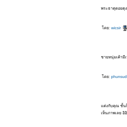
男人的一生 Nánrén de yīshēng ชั่วชีวิตของ
บุรุษหนุ่ม
พระธาตุดอยตุง
母亲来电 Mǔqīn láidiàn โทรเลขจากแม่
可以等待 Kěyǐ děngdài ผมรอได้ครับ
女人的事 Nǚrén de shì เรื่องของอิสตรี
ดย:
wicsir
喜欢的原因 Xǐhuān de yuányīn สาเหตุที่รักเธอ
水仙花 Shuǐxiānhuā ดอกไม้ริมธาร
四千元 Sìqiān yuán สี่พันหยวน
不要停 Bùyào tíng อย่าหยุดค่ะ
爱哭的小弟弟 Ài kū de xiǎo dìdì น้องเล็กที่
ชายหนุ่มเค้ามี
เอาแต่ร้องไห้
爱哭的小弟弟 Ài kū de xiǎo dìdì น้องเล็กที่
เอาแต่ร้องไห้
ดย:
phunsu
我不爱你 Wǒ bù ài nǐ ฉันไม่ได้รักเธอ
点了两次头 Diǎnle liǎng cì tóu พยักหน้าไปสอง
หนแล้ว
妒忌 Dùjì ความหึงหวง
ต่งกับคุณ ชั้น
舌头踩牙齿 Shétou cǎi yáchǐ เอาลิ้นขบฟันบ้าง
เห็นภาพเลย อิอ
干吗要我看 Gànma yào wǒ kàn ให้ผมเฝ้า
ทำไม
帮狗洗澡 Bāng gǒu xǐzǎo อาบน้ำให้สุนัข