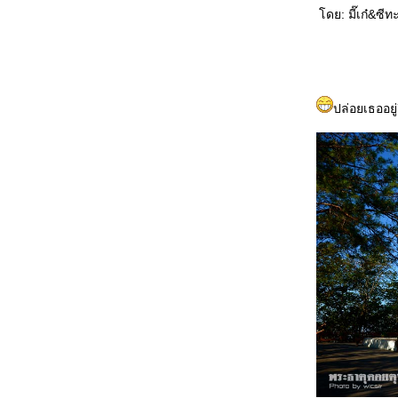
不怕吃亏 Bùpà chīkuī ไม่กลัวเสียหา
ดย: มี๊เก๋&ซีท
只喜欢你 Zhǐ xǐhuān nǐ รักคุณคนเดียวเท่านั้น
不会忘 Bù huì wàng มิอาจลืมเลือน
买车 Mǎi chē ซื้อรถเครื่อง
第二幸福的人 Dì èr xìngfú de rén โชคดีเป็นที่
สองของโลก
ปล่อยเธออย
牙刷 Yáshuā แปรงสีฟัน
失去自由 Shīqù zìyóu สูญสิ้นอิสรภาพ
爱的考验 Ài de kǎoyàn ทดสอบรักแท้
想脱就脱 Xiǎng tuō jiù tuō อยากจะถอดก็ถอด
小手指 Xiǎoshǒuzhǐ นิ้วก้อ
什么也看不见 Shénme yě kàn bùjiàn มอง
อะไรไม่เห็นเล
钓饵久放没味 Diào'ěr jiǔ fàng méi wèi เหยื่อ
ตกปลาค้างปีไม่มีรสชาติ
很特别 Hěn tèbié คนสุดพิเศษ
纯洁的爱情 Chúnjié de àiqíng ความรักอัน
บริสุทธิ์
自然美 Zìránměi งามตามธรรมชาติ
蝶恋花 Dié liàn huā ผีเสื้อดมดอมดอกไม้