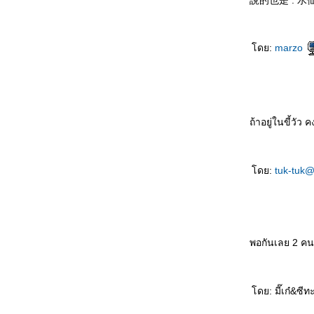
說的也是 : 水
运动时不要穿裙子 Yùndòng shí bùyào chuān
qúnzi ชม พละไม่ควรนุ่งกระโปรง
银行家的儿子 Yínháng jiā de érzi บุตรชา
ดย:
marzo
นายธนาคาร
悲剧的王子 Bēijù de wángzǐ โศกนาฏกรรม
ของเจ้าชา
吓死我了 Xià sǐ wǒle ตกใจแทบตา
把我也送了吧 Bǎ wǒ yě sòngle ba เอาผมส่ง
ถ้าอยู่ในขี้วั
ไปด้วยเล
如何活下去 Rúhé huó xiàqù มีชีวิตอยู่ได้ยังไง
一分也不要 Yī fēn yě bùyào คะแนนเดียวก็ไม่
ดย:
tuk-tuk
เอา
未来丈夫 Wèilái zhàngfū สามีในอนาคต
奇怪的亲戚 Qíguài de qīnqī ญาติที่แปลก
ประหลาด
พอกันเลย 2 คน
我想吐 Wǒ xiǎng tǔ อยากจะอ๊วก
上帝爱你 Shàngdì ài nǐ พระเจ้าทรงรักคุณ
不用睡了 Bùyòng shuìle ไม่ต้องนอนแล้ว
先吃轮子 Xiān chī lúnzi กินลูกล้อก่อน
ดย: มี๊เก๋&ซีท
意中人 Yìzhōngrén ชายในดวงใจ