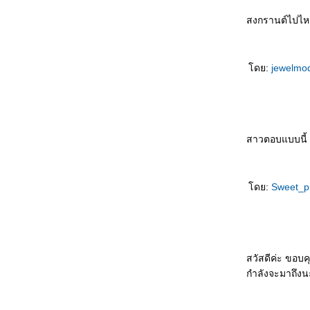
如果天不下雨 Rúguǒ tiān bùxià yǔ ถ้าหากฝน
ไม่ตก
สงกรานต์ไปไห
初识 Chū shì รักแรกพบ
买书作纪念 Mǎishū zuò jìniàn ซื้อหนังสือเป็นที่
ระลึก
ดย:
jewelmo
自己变狗 Zìjǐ biàn gǒu เปลี่ยนเป็นสุนัข
爱与不爱 Ài yǔ bù ài รักกับไม่รัก
飞行员的妻子 Fēixíngyuán de qīzi ภรรยาของ
นักบิน
节日纪念 Jiérì jìniàn เทศกาลที่น่าจดจำ
สาวตอบแบบนี้ ห
谁做的饭 Shéi zuò de fàn ใครทำอาหาร
没人相信 Méi rén xiāngxìn ไม่มีใครเชื่อ
错失先手 Cuòshī xiānshǒu พลาดโอกาสลงมือ
ดย:
Sweet_pi
ก่อน
面子上好看 Miànzi shàng hǎokàn ดูดีขึ้น
真不明白 Zhēn bù míngbái ไม่เข้าใจจริงจริง
电影片名的对话 Diànyǐng piàn míng de
duìhuà บทสนทนาในภาพยนตร์
สวัสดีค่ะ ขอบ
她的需要 Tā de xūyào ความต้องการของเธอ
กำลังจะมาถึง
不会原谅自己 Bù huì yuánliàng zìjǐ ไม่ให้อภั
ตัวเอง