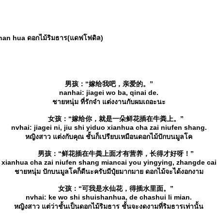
n hua ดอกไม้ริมธาร(แดฟโฟดิล)
男孩：“嫁给我吧，亲爱的。”
nanhai: jiagei wo ba, qinai de.
ชายหนุ่ม ที่รักจ๋า แต่งงานกับผมเถอะนะ
女孩：“嫁给你，就是一朵鲜花插在牛粪上。”
nvhai: jiagei ni, jiu shi yiduo xianhua cha zai niufen shang.
หญิงสาว แต่งกับคุณ ชั้นก็เปรียบเหมือนดอกไม้ปักบนมูลโค
男孩：“鲜花插在牛粪上面才有营养，长得才好呀！”
 xianhua cha zai niufen shang miancai you yingying, zhangde cai
ชายหนุ่ม ปักบนมูลโคก็ดีนะครับมีปุ๋ยมากมาย ดอกไม้จะได้งอกงาม
女孩：“可我是水仙花，得插水里面。”
nvhai: ke wo shi shuishanhua, de chashui li mian.
หญิงสาว แต่ว่าชั้นเป็นดอกไม้ริมธาร ชั้นจะงดงามที่ริมธารเท่านั้น