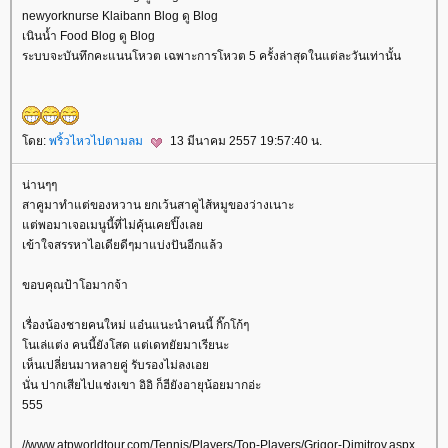
newyorknurse Klaibann Blog ดู Blog
เนินน้ำ Food Blog ดู Blog
ระบบจะบันทึกคะแนนโหวต เฉพาะการโหวต 5 ครั้งล่าสุดในแต่ละวันเท่านั้น
ดย:
พริ้วไหวไปตามลม
13 มีนาคม 2557 19:57:40 น.
น่านๆๆ
สาคูมาทำแต่ของหวาน ยกเว้นสาคูไส้หมูของว่างเนาะ
ต่พอมาเจอเมนูนี้ที่ไม่คุ้นเคยปิ๊งเล
เข้าใจสรรหาไอเดียดีๆมาแบ่งปันอีกแล้ว
ขอบคุณป้าโอมากจ้า
เรื่องน้องชายคนใหม่ แอ๋นแนะนำคนนี้ กิ๊กโก้ๆ
นเล่แต่ง คนนี้ยังโสด แต่เดทยัยมาเรียนะ
เห็นเปลี่ยนมาหลายคู่ รับรองไม่ลงเอ
นั่น ปากเสียไปแช่งเขา อิอิ ก็ฮียังอายุน้อยมากอ่ะ
555
//www.atpworldtour.com/Tennis/Players/Top-Players/Grigor-Dimitrov.aspx