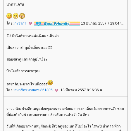
น่าทานครับ
ดย:
กะว่าก๋า
13 มีนาคม 2557 7:29:04 น.
อ๊ะ! มีจริงด้วยเหรอค่ะเพิ่งเคยเห็นค่า
เป็นสาวกสาคูเม็ดเล็กนะเออ อิอิ
ชอบๆสาคูแคนตาลูปไรเงี้ยะ
ป้าโอสร้างสรรมากๆค่ะ
รสชาติประมาณไหนน๊ออออ
ดย:
สมาชิกหมายเลข 861805
13 มีนาคม 2557 8:16:36 น.
วาวว น้องช่างคิดเมนูแปลกๆและน่าจะอร่อยมากๆเลย เห็นแล้วอยากทานจัง ชอบ
ที่น้องทำกับข้าวแบบธรรมดา สำหรับทานประจำวัน ดีค่ะ
วันนี้พี่เกิดอยากทานหมูผัดกะปิ ก็เปิดดูของเนต ก็ไม่มีอะไร ใส่กะปิ น้ำตาล พี่ว่า