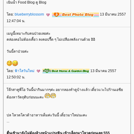
เนินน้ำ Food Blog ดู Blog
ดย:
blueberryblossom
13 มีนาคม 2557
12:47:04 น.
เมนูนี้เหมาะกับคนป่วยเลยค่ะ
คล่องคอไม่ต้องเคี้ยว ลงคอปรื๊ด ๆ ไม่เปลืองพลังงานด้วย อิอิ
วันนี้ลาป่วยค่ะ
ดย:
ฟ้าใสวันใหม่
13 มีนาคม 2557
12:50:02 น.
จ๊กสาคูพี่โอ วันนี้น่ากินมากๆค่ะ อยากลองทำดูบ้างแล้ว เดี๋ยวแวะไปร้านเอชี
ต้องหาวัตถุดิบก่อนนะคะ
ปล โหวตโควต้าอาหารเต็มค่ะวันนี้ เดี๋ยวมาใหม่นะคะ
...
ตื่นเช้ามายังไม่ต้องล้างหน้าแปรงฟัน เข้าบล็อกมาโหวตก่อนเลย 555