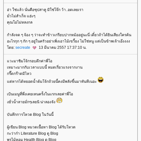
อ่า ใช่แล้ว นั่นคือซุปสาคู มิใช่โจ๊ก ว้า..อดเลยเรา
มั่วไม่สำเร็จ แฮ่ะๆ
คุณโอไม่หลงกล
กำลังจด ๆ จ้อง ๆ ว่าจะทำข้าวเกรียบปากหม้ออยู่นะนี่ เดี๋ยวถ้าได้ยินเสียงใครค้น
อะไรกุก ๆ กัก ๆ อยู่ในครัวอย่าเพิ่งเอาไม้เขวี้ยง ไม่ใช่หนู แต่เป็นข้าพเจ้าเอ๊งงงง
ดย:
secreate
13 มีนาคม 2557 17:37:10 น.
วะมาชิมโจ้กรอบดึกค่าพี่โอ
เหมาะมากกับเวลาแบบนี้ หมดเรี่ยวแรงจากงาน
กรี๊ดกร๊าดมิไหว
ต่หากได้หยอดน้ำต้มโจ้กถ้วยนี้คงมีพลังขึ้นมาทันทีเนอะ
เป้นเมนูที่พึ่งเคยเหนครั้งในแรกเลยค่าพี่โอ
งยั่วน้ำลายมั่กๆเลยนิ น่าลองจัง
บันทึกการโหวต Blog ในวันนี้
ผู้เขียน Blog หมวดเนื้อหา Blog ได้รับโหวต
กะว่าก๋า Literature Blog ดู Blog
พรไม้หอม Health Blog ดู Blog