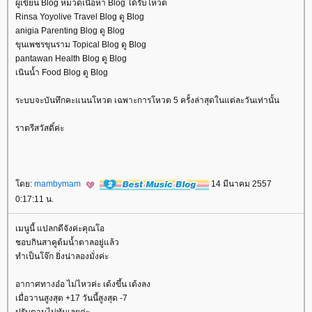
ผู้เขียน Blog หมวดเนื้อหา Blog ได้รับโหวต
Rinsa Yoyolive Travel Blog ดู Blog
anigia Parenting Blog ดู Blog
ขุนเพชรขุนราม Topical Blog ดู Blog
pantawan Health Blog ดู Blog
เนินน้ำ Food Blog ดู Blog
ระบบจะบันทึกคะแนนโหวต เฉพาะการโหวต 5 ครั้งล่าสุดในแต่ละวันเท่านั้น
ราตรีสวัสดิ์ค่ะ
ดย:
mambymam
14 มีนาคม 2557
0:17:11 น.
เมนูนี้ แปลกดีจังค่ะคุณโอ
ชอบกินสาคูต้มน้ำตาลอยู่แล้ว
ทำเป็นโจ๊ก ยิ่งน่าลองมั่งค่ะ
อากาศทางอ๋อ ไม่ไหวค่ะ เด้งขึ้น เด้งลง
เมื่อวานสูงสุด +17 วันนี้สูงสุด -7
ปรับตามไม่ทันเลยค่ะ