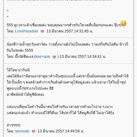
^
^
555 ดูเวลาแล้วเชื่อเลยค่ะ ขอบคุณมากๆสำหรับโหวตที่บล็อกนกนะคะ จุ๊บๆ
ดย:
LoveParadise
13 มีนาคม 2557 14:31:45 น.
น้องซีว่ายน้ำทุกวันเสาร์ค่ะ ว่ายตั้งนานยังไม่เป็นเลยค่ะ ว่ายเสร็จกินไอติม ข้าวก็
กินไม่ลงค่ะ 5555
ดย: มี๊เก๋&ซีทะเล (
kae+aoe
) 13 มีนาคม 2557 14:34:41 น.
อ้โหย น่ากินนิ
เคยได้ยินว่ามีคนเอาสาคูมาทำเป็นซุปแบบนี้ แต่เขาปั้นมันหน่อย หมายถึงทำไส้
ส่ ปั้นเล็ก ๆ คงคล้ายทำการเริ่มต้นด้วยสาคูไส้หมูอ่ะค่ะ แล้วเอามาใส่ในน้ำซุป
พูดแบบนี้ hint แรงไปป่ะคะ อิอิ
อาทิตย์หน้าได้ดูชิมิเคอะ
ต่แบบที่คุณโอทำวันนี้น่าสนใจสำหรับเวลาอยากทำอะไรง่าย ๆ เนาะ
ต่คนเก่งอ่ะน้า ทำแบบมีไส้ก็ดีนะ ไส้ปลาก็ได้ ไส้หมูสับก็ดี ไม่เอาไส้กุ้ง
ฮ่าๆๆๆๆๆ
ดย:
secreate
13 มีนาคม 2557 14:49:56 น.