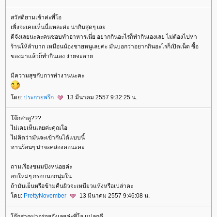
สวัสดียามเช้าค่ะพี่โอ
เพิ่งจะเคยเห็นนี่แหละค่ะ น่ากินสุดๆ เล
ดีจังเลยนะคะคนชอบทำอาหารเนี่ย อยากกินอะไรก็ทำกินเองเลย ไม่ต้องไปหา
ร้านให้ลำบาก เหมือนน้องชายหนูเลยค่ะ มันบอกว่าอยากกินอะไรก็เปิดเน็ต ซื้อ
ของมาแล้วก็ทำกินเอง ง่ายจะตา
มีความสุขกับการทำงานนะคะ
ดย:
ประกายพรึก
13 มีนาคม 2557 9:32:25 น.
จ๊กสาคู???
ไม่เคยเห็นเลยค่ะคุณโอ
ไม่คิดว่ามันจะเข้ากันได้แบบนี้
ทานร้อนๆ น่าจะคล่องคอนะคะ
ถามเรื่องขนมปังหน่อยค่ะ
อบใหม่ๆ กรอบนอกนุ่มใน
ถ้ามันเย็นหรือข้ามคืนผิวจะเหนียวแห้งหรือเปล่าคะ
ดย:
PrettyNovember
13 มีนาคม 2557 9:46:08 น.
จ๊กสาคูน่าอร่อยจังเลยค่ะพี่โอ แปลกดี