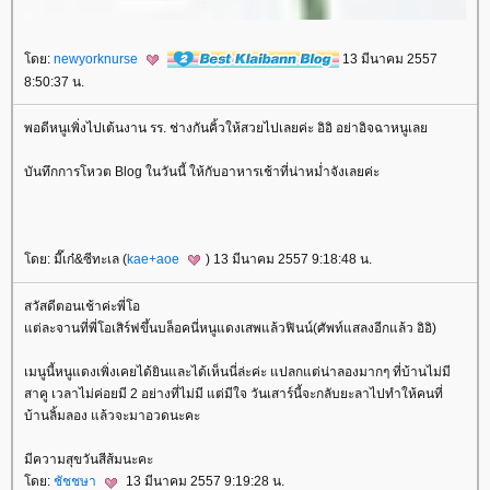
ดย:
newyorknurse
13 มีนาคม 2557
8:50:37 น.
พอดีหนูเพิ่งไปเต้นงาน รร. ช่างกันคิ้วให้สวยไปเลยค่ะ อิอิ อย่าอิจฉาหนูเล
บันทึกการโหวต Blog ในวันนี้ ให้กับอาหารเช้าที่น่าหม่ำจังเลยค่ะ
ดย: มี๊เก๋&ซีทะเล (
kae+aoe
) 13 มีนาคม 2557 9:18:48 น.
สวัสดีตอนเช้าค่ะพี่โอ
ต่ละจานที่พี่โอเสิร์ฟขึ้นบล็อคนี่หนูแดงเสพแล้วฟินน์(ศัพท์แสลงอีกแล้ว อิอิ)
เมนูนี้หนูแดงเพิ่งเคยได้ยินและได้เห็นนี่ล่ะค่ะ แปลกแต่น่าลองมากๆ ที่บ้านไม่มี
สาคู เวลาไม่ค่อยมี 2 อย่างที่ไม่มี แต่มีใจ วันเสาร์นี้จะกลับยะลาไปทำให้คนที่
บ้านลิ้มลอง แล้วจะมาอวดนะคะ
มีความสุขวันสีส้มนะคะ
ดย:
ชัชชษา
13 มีนาคม 2557 9:19:28 น.