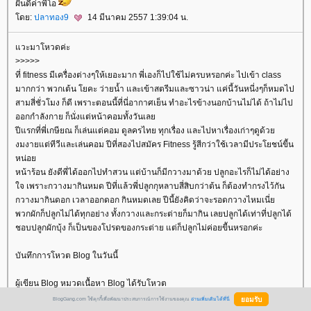
ฝันดีค่าพี่โอ
ดย:
ปลาทอง9
14 มีนาคม 2557 1:39:04 น.
วะมาโหวดค่ะ
>>>>>
ที่ fitness มีเครื่องต่างๆให้เยอะมาก พี่เองก็ไปใช้ไม่ครบหรอกค่ะ ไปเข้า class
มากกว่า พวกเต้น โยคะ ว่ายน้ำ และเข้าสตรีมและซาวน่า แค่นี้วันหนี่งๆก็หมดไป
สามสี่ชั่วโมง ก็ดี เพราะตอนนี้ที่นี่อากาศเย็น ทำอะไรข้างนอกบ้านไม่ได้ ถ้าไม่ไป
ออกกำลังกาย ก็นั่งแต่หน้าคอมทั้งวันเล
ปีแรกที่พี่เกษียณ ก็เล่นแต่คอม ดูลครไทย ทุกเรื่อง และไปหาเรื่องเก่าๆดูด้ว
งมงายแต่ทีวีและเล่นคอม ปีที่สองไปสมัคร Fitness รู้สีกว่าใช้เวลามีประโยชน์ขีัน
หน่อ
หน้าร้อน ยังดีพี่ได้ออกไปทำสวน แต่บ้านก็มีกวางมาด้วย ปลูกอะไรก็ไม่ได้อย่าง
จ เพราะกวางมากินหมด ปีที่แล้วพี่ปลูกกุหลาบสี่สิบกว่าต้น ก็ต้องทำกรงไว้กัน
กวางมากินดอก เวลาออกดอก กินหมดเลย ปีนี้ยังคิดว่าจะรอดกวางไหมเนี่
พวกผักก็ปลูกไม่ได้ทุกอย่าง ทั้งกวางและกระต่ายก็มากิน เลยปลูกได้เท่าที่ปลูกได้
ชอบปลูกผักบุ้ง ก็เป็นของโปรดของกระต่าย แต่ก็ปลูกไม่ค่อยขีันหรอกค่ะ
บันทึกการโหวต Blog ในวันนี้
ผู้เขียน Blog หมวดเนื้อหา Blog ได้รับโหวต
เนินน้ำ Food Blog ดู Blog
BlogGang.com ใช้คุกกี้เพื่อพัฒนาประสบการณ์การใช้งานของคุณ
อ่านเพิ่มเติมได้ที่นี่