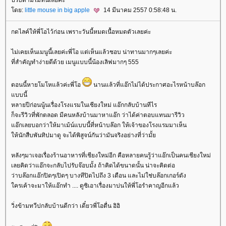
ดย:
little mouse in big apple
14 มีนาคม 2557 0:58:48 น.
กดไลค์ให้พี่โอไว้ก่อน เพราะวันนี้หมดเนื้อหมดตัวเลยค่ะ
ไม่เคยเห็นเมนูนี้เลยค่ะพี่โอ แต่เห็นแล้วชอบ น่าทานมากๆเลยค่ะ
ที่สำคัญทำง่ายดีด้วย เมนูแบบนี้น้องเลิฟมากๆ 555
ตอนนี้หายโมโหแล้วค่ะพี่โอ
นานแล้วที่แอ๊กไม่ได้ประกาศอะไรหน้าบล๊อก
บบนี้
หลายปีก่อนนู้นเรื่องโรงแรมในเชียงใหม่ แอ๊กกลับบ้านทีไร
ก็จะรีวิวที่พักตลอด มีคนหลังบ้านมาหาแอ๊ก ว่าได้ค่าตอบแทนมารีวิว
อ๊กเลยบอกว่าให้มาเม้น์แบบนี้ที่หน้าบล๊อก ให้เจ้าของโรงแรมมาเห็น
ห้นักสืบพันทิปมาดู จะได้พิสูจน์กันว่ามันจริงอย่างที่ว่ามั้
หลังๆมาเจอเรื่องร้านอาหารที่เชียงใหม่อีก คือหลายคนรู้ว่าแอ๊กเป็นคนเชียงใหม่
เลยคิดว่าแอ๊กจะกลับไปรับจ๊อบมั้ง ถ้าคิดได้ขนาดนั้น น่าจะคิดต่อ
ว่าบล๊อกแอ๊กปิดๆเปิดๆ บางทีปิดไปถึง 3 เดือน และไม่ใช่บล๊อกเกอร์ดัง
ครเค้าจะมาให้แอ๊กทำ .... ดูซิเอาเรื่องมาบ่นให้พี่โอรำคาญอีกแล้ว
วิ่งข้ามทวีปกลับบ้านดีกว่า เดี๋ยวพี่โอตื่น อิอิ