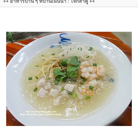
++ อาหารบ้าน ๆ ที่บ้านเนินน้ำ : โจ๊กสาคู ++