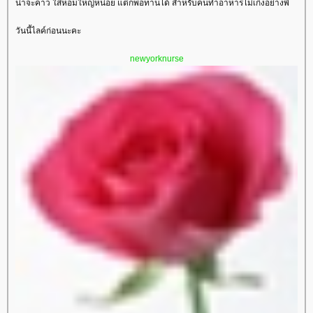
น่าจะคาว ใส่หอมใหญ่หน่อย แต่ก็พอทานได้ สำหรับคนทำอาหารไม่เก่งอย่างพี่
วันนี้ไลค์ก่อนนะคะ
newyorknurse