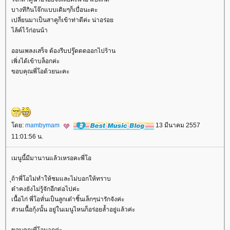
บางทีกินโจ๊กแบบเดิมๆก็เบื่อนะคะ
เปลี่ยนมาเป็นสาคูก็เข้าท่าดีค่ะ น่าอร่อ
ไล้ค์ไว้ก่อนน้า
ออนเพลงเสร็จ ต้องรีบปรู๊ดดดออกไปร้าน
เพิ่งได้เข้าบล็อกค่ะ
ขอบคุณพี่โอด้วยนะคะ
ดย:
mambymam
13 มีนาคม 2557
11:01:56 น.
เมนูนี้มีมานานแล้วเหรอคะพี่โอ
ุถ้าพี่โอไม่ทำให้ชมและไม่บอกให้ทราบ
ต๋าคงยังไม่รู้จักอีกต่อไปค่ะ
เนื้อไก่ พี่โอหั่นเป็นลูกเต๋าชิ้นเล็กๆน่ารักจังค่ะ
ส่วนเนื้อกุ้งนั้น อยู่ในเมนูไหนก็อร่อยล้ำอยู่แล้วค่ะ
ขอบคุณพี่โอมากค่ะ