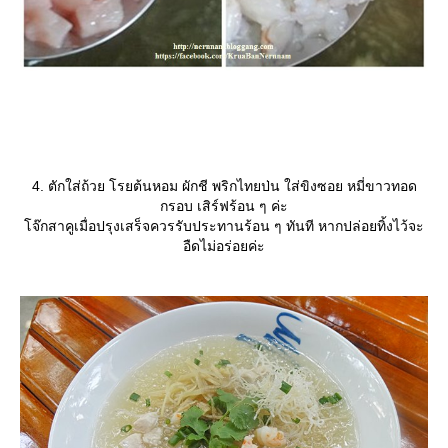
4. ตักใส่ถ้วย โรยต้นหอม ผักชี พริกไทยป่น ใส่ขิงซอย หมี่ขาวทอด
กรอบ เสิร์ฟร้อน ๆ ค่ะ
จ๊กสาคูเมื่อปรุงเสร็จควรรับประทานร้อน ๆ ทันที หากปล่อยทิ้งไว้จะ
อืดไม่อร่อยค่ะ