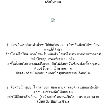
พริกไทยป่น
1. ก่อนอื่นเราก็มาทำน้ำซุปไก่กันก่อนค่ะ (ถ้าขยันน้อยใช้ซุปก้อน
ทนก็ได้ค่ะ)
ล้างโครงไก่ให้สะอาดใส่ลงในหม้อน้ำ ใส่หัวไชเท้า ตามด้วยรากผักชี
พริกไทยบุบ กระเทียมและเกลือ
กขึ้นตั้งบนไฟกลางพอเดือดลดเป็นไฟอ่อนหมั่นช้อนฟองทิ้ง ปรุงรส
ด้วยซีอิ๊วขาว น้ำตาลกรวด
ต้มเคี่ยวด้วยไฟอ่อนนานจนน้ำซุปหอมหวาน จึงปิดไฟ
2. ตั้งหม้อน้ำซุปบนไฟกลางจนเดือด ล้างสาคูลงต้มจนสุกแต่ยังเป็น
ตากบ ระหว่างต้มให้หมั่นคน
(ระวังอย่าต้มนานเกินไป เพราะจะกลา
อย่าให้จับตัวเป็นก้อน
เป็นแป้งเปียกนะค๊า..)