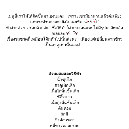
เมนูนี้เราไม่ได้คิดขึ้นมาเองนะคะ เพราะเขามีมานานแล้วค่ะเพียง
ต่บางท่านอาจจะยังไม่เคยชิม
ทำง่ายด้วย อร่อยด้วยล่ะ ซึ่งวิธีทำก็ง่ายซะจนแทบไม่มีรูปมาอัพบล้อ
กเลยล่ะ
เรื่องรสชาดก็เหมือนโจ๊กทั่วไปนั่นล่ะค่ะ เพียงแต่เปลี่ยนจากข้าว
เป็นสาคูเท่านั้นเองจ้า..
ส่วนผสมและวิธีทำ
น้ำซุปไก่
สาคูเม็ดเล็ก
เนื้อไก่หั่นชิ้นเล็ก
ซีอิ๊วขาว
เนื้อกุ้งหั่นชิ้นเล็ก
ต้นหอม
ผักชี
ขิงอ่อนซอ
หมี่ขาวทอดกรอบ