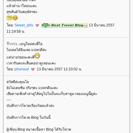
ล้วต๋ามาใหม่นะคะ
สุขสันต์วันพฤหัสฯค่ะ
ดย:
Sweet_pills
13 มีนาคม 2557
11:19:58 น.
ว๊าววว...เมนูใหม่ค่ะพี่โอ
ไม่เคยได้ยินเลย แปลกดีค่ะ
ต่น่าอร่อยนะคะพี่
เวลากินคงจะลื่นคอน่าดูเลยนะคะ
ดย:
phunsud
13 มีนาคม 2557 12:10:02 น.
สวัสดีค่ะคุณโอ
ังไม่เคยชิม จริงๆค่ะ แปลกดีนะคะ
เสียดายเพิ่งทำสาคูไส้หมูไปไม่งั้นจะเก็บสาคูมาลองเมนูนี้ดูค่ะ
----
บันทึกการโหวตเรียบร้อยแล้วค่ะ
บันทึกการโหวต Blog ในวันนี้
ผู้เขียน Blog หมวดเนื้อหา Blog ได้รับโหวต