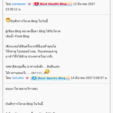
ดย:
pantawan
13 มีนาคม 2557
23:30:11 น.
บันทึกการโหวต Blog ในวันนี้
ผู้เขียน Blog หมวดเนื้อหา Blog ได้รับโหวต
เนินน้ำ Food Blog
เพิ่งจะเคยได้ยินครั้งแรกที่นี่เองค๊าคุณโอ
จ๊กสาคู ไม่เคยหม่ำเลย...กินแต่ขนมสาคู
มาทำโจ๊กได้ด้วย ประหลาดใจมากจ๊ะ
รสชาติคงนุ่มลิ้น น่าทานจังค๊ะ.... ฝันดีนะค่ะ
ได้เวลานอนแร๊ะ ..... (หาววว...)
ดย:
tui/Laksi
14 มีนาคม 2557 0:06:57 น.
่องมาโหวตยามวิกาลค่ะ
บันทึกการโหวต Blog ในวันนี้