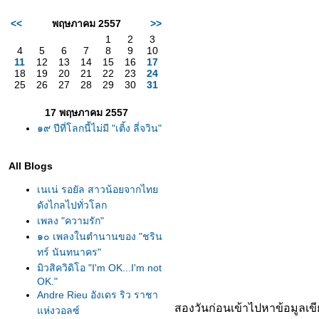
<<
พฤษภาคม 2557
>>
1
2
3
4
5
6
7
8
9
10
11
12
13
14
15
16
17
18
19
20
21
22
23
24
25
26
27
28
29
30
31
17 พฤษภาคม 2557
๑๙ ปีที่โลกนี้ไม่มี "เติ้ง ลี่จวิน"
All Blogs
เนเน่ รอยัล สาวน้อยจากไท
ดังไกลไปทั่วโลก
เพลง "ความรัก"
๑๐ เพลงในตำนานของ "ชริน
ทร์ นันทนาคร"
มิวสิควิดิโอ "I'm OK...I'm not
OK."
Andre Rieu อังเดร ริว ราชา
สองวันก่อนเข้าไปหาข้อมูลเข
ห่งวอลซ์