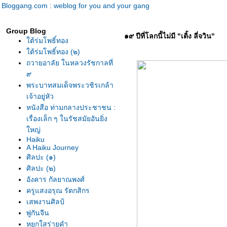
Bloggang.com : weblog for you and your gang
Group Blog
๑๙ ปีที่โลกนี้ไม่มี "เติ้ง ลี่จวิน"
ต้ร่มโพธิ์ทอง
ต้ร่มโพธิ์ทอง (๒)
ถวายอาลัย ในหลวงรัชกาลที่
๙
พระบาทสมเด็จพระวชิรเกล้า
เจ้าอยู่หัว
หนังสือ ท่ามกลางประชาชน :
เรื่องเล็ก ๆ ในรัชสมัยอันยิ่ง
หญ่
Haiku
A Haiku Journey
ศิลปะ (๑)
ศิลปะ (๒)
อังคาร กัลยาณพงศ์
ครูแสงอรุณ รัตกสิกร
เสพงานศิลป์
พู่กันจีน
หยกใสร่ายคำ