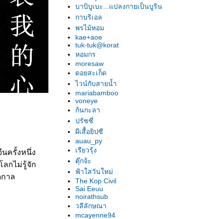
บาบิบูเบะ...แปลงกายเป็นบูริน
กาบริเอล
พรไม้หอม
kae+aoe
tuk-tuk@korat
หอมกร
moresaw
ดอยสะเก็ด
ไวน์กับสายน้ำ
mariabamboo
voneye
ก้นกะลา
ปรัซซี่
ผีเสื้อยิปซี
auau_py
เรียวรุ้ง
ครั้งหนึ่ง
ตุ๊กจ้ะ
ลกไม่รู้จัก
ฟ้าใสวันใหม่
อดกาล
The Kop Civil
Sai Eeuu
noirathsub
วลีลักษณา
mcayenne94