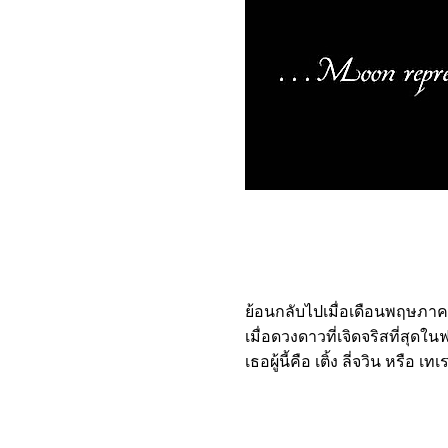
อำลา-อาลัย ดอริส เดย์ (๒)
เพลง "อุทยานดอกไม้"
อำลา อาลัย...ดอริส เดย์
ชวนไปชมคอนเสิร์ตคุณฮาร์
ทกะคุณเอ็มค่ะ
คอนเสิร์ต "พลังแห่งรัก" แด่ สุ
เทพ วงศ์กำแหง
นอร์แมน กิมเบล นักแต่ง
คำร้องที่เพราะราวบทกวี
คอนเสิร์ตรักคิดถึงพี่รี่ สวลี
ผกาพันธุ์
คอนเสิร์ต "คิดถึง…ครูแจ๋ว"
๒๕๖๑ (B รียูเนี่ยน ๒)
เพลง "นัดพบ"
้อนกลับไปเมื่อเดือนพฤษภาคมข
เพลง "ยามรัก"
เมื่อดวงดาวที่เจิดจริสที่สุด
หน้ากากแอปเปิ้ล
เธอผู้นี้คือ เติ้ง ลี่จวิน หรื
ดุริยกวีระดับโลก "ครูเอื้อ
สุนทรสนาน"
คอนเสิร์ต "ประสมทรัพย์เลิศ
ล่วงลับ ประสมทรัพย์ไม่ลับ