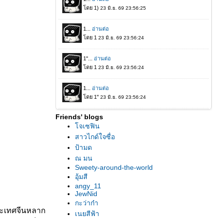
Friends' blogs
จเซฟิน
สาวไกด์ใจซื่อ
ป้ามด
ณ มน
Sweety-around-the-world
อุ้มสี
angy_11
JewNid
กะว่าก๋า
บประเทศจีนหลาก
เนยสีฟ้า