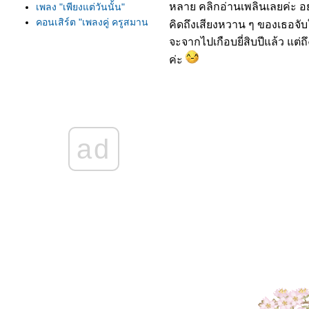
หลาย คลิกอ่านเพลินเลยค่ะ อ
เพลง "เพียงแต่วันนั้น"
คอนเสิร์ต "เพลงคู่ ครูสมาน
คิดถึงเสียงหวาน ๆ ของเธอจับใ
กาญจนะผลิน"
จะจากไปเกือบยี่สิบปีแล้ว แต่
เพลง "เดือนหงายที่ป่าซาง"
ค่ะ
(๒)
ไมเคิล บูเบล
เพลง "ภูกระดึง"
คอนเสิร์ตครูเพลงลูกกรุง &
ลูกทุ่ง "จิ๋วแต่แจ๋ว"
ad
เพลงฮิตตลอดกาล...For the
Good Times
เพลง "พี่รักเธอคนเดียว"
ละครเวทีชีวประวัติ "ครูเอื้อ
สุนทรสนาน"
อำลา อาลัย...อาต้อย เศรษฐา
ศิระฉายา
เพลง "ดอกฟ้าในมือโจร"
เพลง "บ้านเกิดเมืองนอน
๒๕๖๔"
ครูแก้ว อัจฉริยะกุล อัจฉริยะ
คีตกวีแห่งกรุงรัตนโกสินทร์