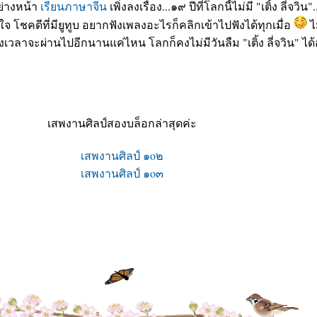
ย่างหน้า
เรียนภาษาจีน
เพิ่งลงเรื่อง...๑๙ ปีที่โลกนี้ไม่มี "เติ้ง ลี่จวิน"
จ โชคดีที่มียูทูบ อยากฟังเพลงอะไรก็คลิกเข้าไปฟังได้ทุกเมื่อ
ไม
ถึงเวลาจะผ่านไปอีกนานแค่ไหน โลกก็คงไม่มีวันลืม "เติ้ง ลี่จวิน" ไ
เสพงานศิลป์สองบล็อกล่าสุดค่ะ
เสพงานศิลป์ ๑o๒
เสพงานศิลป์ ๑o๓