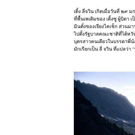
เทพีเชียงใหม่
เติ้ง ลี่จวิน เกิดเมื่อวันที
เพลงรักจากฉัน
一剪梅
ที่พื้นเพเดิมของ เติ้งซู ผู
有一种爱叫做放手
มินตั๋งของเจียงไคเช็ก ส่วนม
獨上西樓…เดียวดายในหอ
ไปตั้งรัฐบาลคณะชาติที่ไต้หวัน 
ตะวันตก
บุตรสาวคนเดียวในบรรดาพี่น้อง
สายลมเหนือ
มักเรียกเป็น ลี่ จวิน ที่แปลว่า
จากดวงใจ
ลอยกระทง...บทเพลงแห่ง
สายน้ำ
ดาวประจำใจ...วินัย จุลบุษปะ
ลืมเสียเถิดอย่าคิดถึง
ต่ปางก่อน
สาวนครชัยศรี
Vincent
Sukiyaki
ฝนรัก ฝนเศร้า
ฟ้ารักดิน
ม่กลอง
อนุสาวรีย์รัก
คอนเสิร์ต ๑oo ปี ครูแก้ว