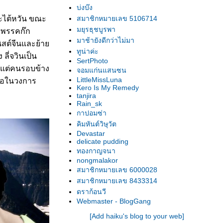
บ่งบ๊ง
กาะไต้หวัน ขณะ
สมาชิกหมายเลข 5106714
่งพรรคก๊ก
มยุรธุชบูรพา
มาช้ายังดีกว่าไม่มา
นิสต์จีนและย้า
ทูน่าค่ะ
 ลี่จวินเป็น
SertPhoto
ม” แต่คนรอบข้าง
จอมแก่นแสนซน
นชื่อในวงการ
LittleMissLuna
Kero Is My Remedy
tanjira
Rain_sk
กาปอมซ่า
คิมหันต์วิษุวัต
Devastar
delicate pudding
ทองกาญจนา
nongmalakor
สมาชิกหมายเลข 6000028
สมาชิกหมายเลข 8433314
ดราก้อนวี
Webmaster - BlogGang
[Add haiku's blog to your web]