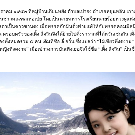
่ ๒๙ มกราคม ๑๙๕๓ ที่หมู่บ้านเถียนหยัง ตำบลเปาจง อำเภอหยุนหลิน เ
้บิดา เป็นชาวมณฑลเหอเป่ย โดยเป็นนายทหารโรงเรียนนายร้อยหวงผู่แห
ารดาเป็นชาวซานตง เมื่อพรรคก๊กมินตั๋งพ่ายแพ้ให้กับพรรคคอมมิส
ครอบครัวของเติ้ง ลี่จวินจึงได้ย้ายไปตั้งรกรากที่ไต้หวันเช่นกัน เติ้ง
ทั้งหมดรวม ๕ คน เดิมทีชื่อ ลี่ อวิ๋น ซึ่งแปลว่า “ไผ่เขียวที่งดงา
 “หญิงที่งดงาม” เมื่อเข้าวงการบันเทิงเธอจึงใช้ชื่อ “เติ้ง ลี่จวิน” เป็