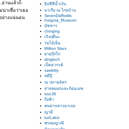
...อ่านแล้วก็
ิปซีสีน้ำเงิน
่น่าเชื่อว่าเธอ
มาเรีย ณ ไกลบ้าน
SevenDaffodils
ด้อย่างแน่นอน
Insignia_Museum
มัชชาร
chinging
เริงฤดีนะ
ร่มไม้เย็น
Million Stars
ายกุ๊กไ่ก่
dingtech
เป็ดสวรรค์
sawkitty
หมีปุ๊
ณ ปลายฉัตร
สายหมอกและก้อนเมฆ
toor36
กิ่งฟ้า
คนผ่านทางมาเจอ
ญามี่
tui/Laksi
พรหมญาณี