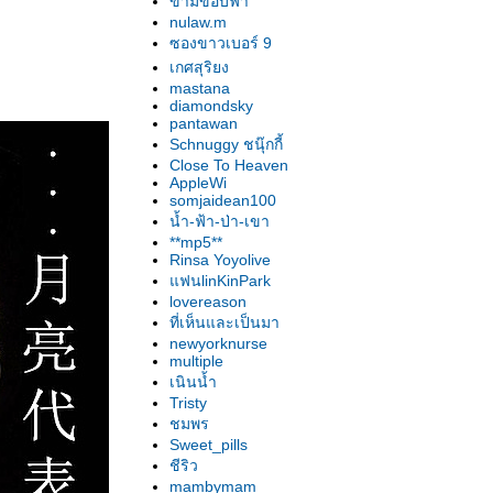
ข้ามขอบฟ้า
nulaw.m
ซองขาวเบอร์ 9
เกศสุริยง
mastana
diamondsky
pantawan
Schnuggy ชนุ๊กกี้
Close To Heaven
AppleWi
somjaidean100
น้ำ-ฟ้า-ป่า-เขา
**mp5**
Rinsa Yoyolive
ฟนlinKinPark
lovereason
ที่เห็นและเป็นมา
newyorknurse
multiple
เนินน้ำ
Tristy
ชมพร
Sweet_pills
ชีริว
mambymam