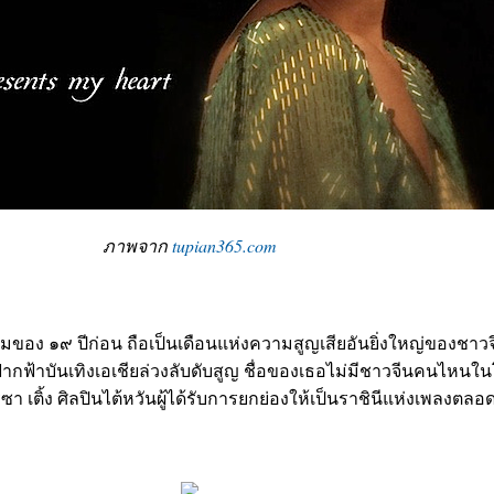
ภาพจาก
tupian365.com
อง ๑๙ ปีก่อน ถือเป็นเดือนแห่งความสูญเสียอันยิ่งใหญ่ของชาวจีน
ในฟากฟ้าบันเทิงเอเชียล่วงลับดับสูญ ชื่อของเธอไม่มีชาวจีนคนไหนในโ
อ เทเรซา เติ้ง ศิลปินไต้หวันผู้ได้รับการยกย่องให้เป็นราชินีแห่งเพลงตล