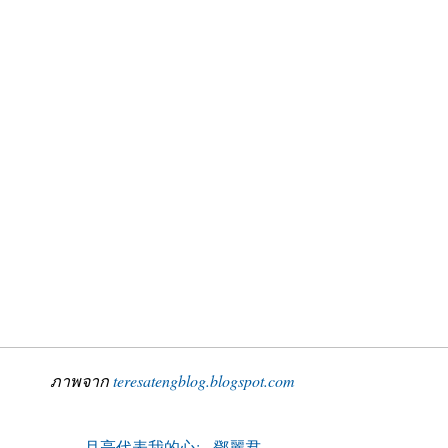
ภาพจาก
teresatengblog.blogspot.com
月亮代表我的心; - 鄧麗君