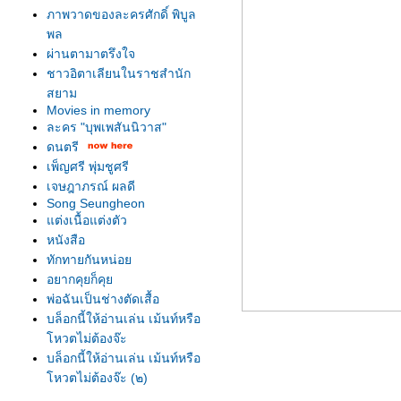
ภาพวาดของละครศักดิ์ พิบูล
พล
ผ่านตามาตรึงใจ
ชาวอิตาเลียนในราชสำนัก
สยาม
Movies in memory
ละคร "บุพเพสันนิวาส"
ดนตรี
เพ็ญศรี พุ่มชูศรี
เจษฎาภรณ์ ผลดี
Song Seungheon
ต่งเนื้อแต่งตัว
หนังสือ
ทักทายกันหน่อ
อยากคุยก็คุ
พ่อฉันเป็นช่างตัดเสื้อ
บล็อกนี้ให้อ่านเล่น เม้นท์หรือ
หวตไม่ต้องจ๊ะ
บล็อกนี้ให้อ่านเล่น เม้นท์หรือ
หวตไม่ต้องจ๊ะ (๒)