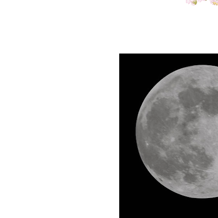
เพลง "Bohemian Rhapsody"
อำลา อาลัย...ครูชาลี อินทร
วิจิตร (๒)
อำลา อาลัย...ครูชาลี อินทร
วิจิตร
The Golden Song ปีนี้เชียร์
คุณหมอวิภู กำเหนิดดี ค่ะ
เพลง "เดือนหงายที่ป่าซาง
เพลง "จะคอยขวัญใจ"
เพลง "สีชัง"
เพลง "ฝากรักเอาไว้ในเพลง"
The Golden Song เวทีเพลง
เพราะ...เพลงเพราะจริง ๆ ค่ะ
อำลา อาลัย...คุณลุงสุเทพ
วงศ์กำแหง
คอนเสิร์ต "เพื่อครู...ชาลี
อินทรวิจิตร & สุรพล โทณะ
วณิก สองศิลปินแห่งชาติ"
เพลง "บุพเพสันนิวาส"
เพลง "จอมใจเวียงฟ้า"