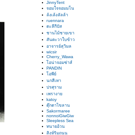
JinnyTent
จอมใจจอมมโน
ล้งเล้งลัลล้า
ruennara
ตะลีกีปัส
ชานไม้ชายเขา
สันตะวาใบข้าว
อาจารย์สุวิมล
wicsir
Cherry_Wawa
อน่าจอมซ่าส์
PANDIN
อพีย์
นกสีเทา
ปรศุราม
เพรางา
katoy
ตุ๊กตาไขลาน
Sakormaree
nonnoiGiwGiw
Sleepless Sea
ทนายอ้วน
สิงห์ริมถนน