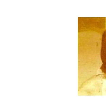
ล่วง”
戏凤 เพลงจากหนัง "จอมใจ
จักรพรรดิ์"
เพลง "ฟ้าร้องไห้"
คอนเสิร์ต “๗๒ กะรัต” นันท
วัน เมฆใหญ่ สุวรรณปิยะศิริ
เพลง "รักของแม่"
จ๊อบ พีรยุทธ...เงาเสียง คุณ
ทนงศักดิ์ ภักดีเทวา
คอนเสิร์ต "ไช่ฉิน" ครั้งที่ ๒
นเมืองไท
คอนเสิร์ต "มิตรสมาน"
ปาหนัน
ด่ ดีเจในตำนาน...ลำพูน
ลวะเปารยะ
รสสัมผัสจากสายลม...แสง
ตะวัน
เพื่อเธอคนเดียว
ดวงใจ
คอนเสิร์ต ๙๓ ปี ครูชาลี
อินทรวิจิตร