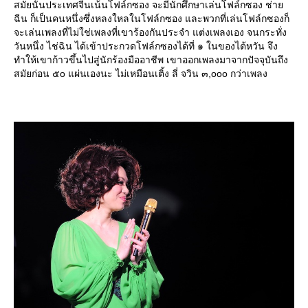
สมัยนั้นประเทศจีนเน้นโฟล์กซอง จะมีนักศึกษาเล่นโฟล์กซอง ช่า
ฉีน ก็เป็นคนหนึ่งซึ่งหลงใหลในโฟล์กซอง และพวกที่เล่นโฟล์กซองก็
จะเล่นเพลงที่ไม่ใช่เพลงที่เขาร้องกันประจำ แต่งเพลงเอง จนกระทั่ง
วันหนึ่ง ไช่ฉิน ได้เข้าประกวดโฟล์กซองได้ที่ ๑ ในของไต้หวัน จึง
ทำให้เขาก้าวขึ้นไปสู่นักร้องมืออาชีพ เขาออกเพลงมาจากปัจจุบันถึง
สมัยก่อน ๕o แผ่นเองนะ ไม่เหมือนเติ้ง ลี่ จวิน ๓,ooo กว่าเพลง