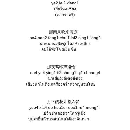
ye2 lai2 xiang1
เยี่ยไหลเซียง
(ดอกราตรี)
那南风吹来清凉
na4 nan2 feng1 chui1 lai2 qing1 liang2
น่าหนานเฟิงชุยไหลชิงเหลียง
ลมใต้พัดโชยเย็นชื่น
那夜莺啼声凄怆
na4 ye4 ying1 ti2 sheng1 qi1 chuang4
น่าเยี่ยอิงถีเซิงชีช่วง
เสียงนกไนติงเกลร้องคร่ำครวญหวนโห
月下的花儿都入梦
yue4 xia4 de hua1er dou1 ru4 meng4
เย่ว์ซย่าเตอฮวาโตวรู่เมิ่ง
บุปผาอื่นล้วนหลับไหลใต้เงาจันทรา