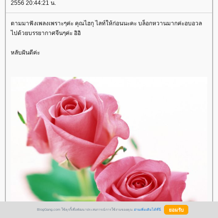
2556 20:44:21 น.
ตามมาฟังเพลงเพราะๆค่ะ คุณไฮกุ ไลท์ให้ก่อนนะคะ บล็อกหวานมากค่ะอบอวล
ไปด้วยบรรยากาศจีนๆค่ะ อิอิ
หลับฝันดีค่ะ
BlogGang.com ใช้คุกกี้เพื่อพัฒนาประสบการณ์การใช้งานของคุณ
อ่านเพิ่มเติมได้ที่นี่