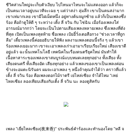
ชีวิตส่วนใหญ่จะเก็บตัวเงียบ ไปไหนมาไหนจะไม่แสดงออก แล้วก็จะ
เป็นคนเวลาอยู่บนเวทีจะเฉย ๆ แต่ว่าสง่า ลุ่มลึก เขาเป็นคนสง่ามาก
เขาเท่มากเลย เขามีไฝเม็ดหนึ่ง อยู่ทางต้นจมูกซ้าย แล้วก็เป็นเพลงซึ่ง
ร้อง คือถ้าดูให้ดี ๆ ระหว่าง เติ้ง ลี่ จวิน กับ ไช่ฉิน เมื่อร้องเพลงใส่
อารมณ์มากกว่า โดยจะเป็นไปตามเสียงเพลงหลายเพลง ซึ่งเพลงที่ดัง
ที่สุด เปิดเป็นเพลงสุดท้าย ชื่อเพลง เป้ยอี๋วั่งเตอสือกวง "ช่วงเวลาที่ถูก
ลืม" เดี๋ยวเพลงนี้ค่อยอธิบายให้ฟัง ผลงานเพลงตอนนี้จริง ๆ แล้วเขา
ร้องเพลงเยอะมาก เขาจะเอาเพลงเก่าเอามาเรียบเรียงใหม่ เสียงเขาดี
อยู่แล้ว ฉะนั้นเทคโนโลยี เทคนิคในเรื่องดนตรียุคใหม่ มันทำให้
เนื้อหาสาระของเพลงเขาสมบูรณ์แบบหมดเลยทุกอย่าง ทั้งเสียง ทั้ง
เสียงดนตรี ทั้งเสียงอัด เสียงทุกอย่าง แล้วเพลงของเขาเป็นเพลงค่อน
ข้างจะอมตะนิรันดร ผมจะเอาเพลง ๆ หนึ่งถ้าคุณจำได้ว่า คราวที่แล้ว
เติ้ง ลี่ จวิน ร้อง คือเพลงดอกไม้ราตรี เย่ไหล่เซียง จำได้ไหม "เหย่
ไหลเซียง ลองเทียบเสียงกับเติ้ง ลี่ จวิน นะ ลองดูสิครับ
เพลง "เยี่ยไหลเซียง(夜来香)" ประพันธ์คำร้องและทำนองโดย "หลี จ