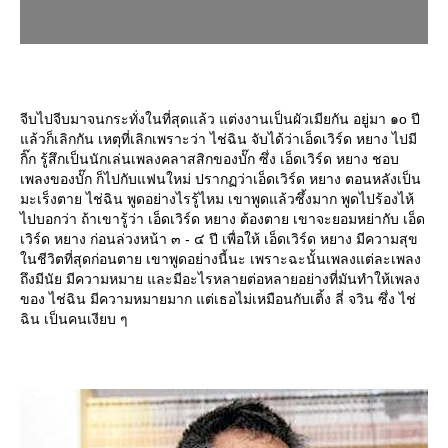
จีบไปจีบมาจนกระทั่งในที่สุดแล้ว แต่งงานเป็นผัวเมียกัน อยู่มา ๑o ปี
ล้วก็เลิกกัน เหตุที่เลิกเพราะว่า ไช่ฉิน จับได้ว่าเอ็ดเวิร์ด หยาง ไปมี
กิ๊ก รู้สึกเป็นนักเล่นเพลงคลาสสิกของบั๊ก ซึ่ง เอ็ดเวิร์ด หยาง ชอบ
เพลงของบั๊ก ก็ไปกับแฟนใหม่ ปรากฏว่าเอ็ดเวิร์ด หยาง ตอนหลังเป็น
มะเร็งตาย ไช่ฉิน พูดอย่างไรรู้ไหม เขาพูดแล้วซึ้งมาก พูดไปร้องไห้
ไปบอกว่า ถ้าเขารู้ว่า เอ็ดเวิร์ด หยาง ต้องตาย เขาจะยอมหย่ากับ เอ็ด
เวิร์ด หยาง ก่อนล่วงหน้า ๓ - ๔ ปี เพื่อให้ เอ็ดเวิร์ด หยาง มีความสุข
นชีวิตที่สุดก่อนตาย เขาพูดอย่างนี้นะ เพราะฉะนั้นเพลงแต่ละเพลง
ถึงมีนัย มีความหมาย และมีอะไรหลายต่อหลายอย่างที่มันทำให้เพลง
ของ ไช่ฉิน มีความหมายมาก แต่เธอไม่เหมือนกับเติ้ง ลี่ จวิน ซึ่ง ไช่
ฉิน เป็นคนเงียบ ๆ