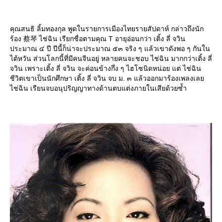
คุณสนธิ ลิ้มทองกุล พูดในรายการเมืองไทยรายสัปดาห์ กล่าวถึงนัก
ร้อง 蔡琴 ไช่ฉิน เรียกชื่อตามคุณ T อายุอ่อนกว่า เติ้ง ลี่ จวิน
ประมาณ ๔ ปี ปีนี้ก็น่าจะประมาณ ๕๓ จริง ๆ แล้วเขาดังพอ ๆ กันใน
ไต้หวัน ส่วนโลกนี้ที่มีคนจีนอยู่ หลายคนจะชอบ ไช่ฉิน มากกว่าเติ้ง ลี่
จวิน เพราะเติ้ง ลี่ จวิน จะค่อนข้างกึ่ง ๆ ไฮโซนิดหน่อย แต่ ไช่ฉิน
ชีวิตเขาเป็นนักศึกษา เติ้ง ลี่ จวิน จบ ม. ๓ แล้วออกมาร้องเพลงเล
ไช่ฉิน เรียนจบอนุปริญญาทางด้านตบแต่งภายในเสียด้วยซ้ำ