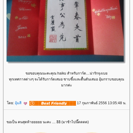
ขอขอบคุณนะคะคุณ haiku สำหรับการ์ด....น่ารักจุงเบ
ทุกเทศกาลต่างๆ จะได้รับการ์ดเสมอ ซาบซึ้งและตื้นตันเสมอ อุ้มกราบขอบคุณ
มากค่ะ
ดย:
อุ้มสี
17 กุมภาพันธ์ 2556 13:05:48 น.
ขอเป็น คนสุดท้ายยยยย นะคะ .... อิอิ (มาช้าไปนี๊ดดดด)