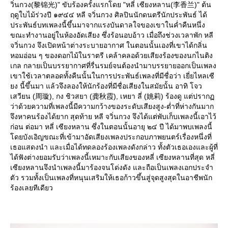
วิ่นกวง(黎锦光)" ขับร้องครั้งแรกโดย "หลี่ เซียงหลาน(李香兰)" ต้น
ฤดูใบไม้ร่วงปี ๑๙๔๔ หลี จวิ่นกวง ศิลปินนักดนตรีนักประพันธ์ ได้
ประพันธ์บทเพลงนี้ขึ้นมาจากแรงบันดาลใจของเขาในค่ำคืนหนึ่ง
ขณะทำงานอยู่ในห้องอัดเสียง ซึ่งร้อนอบอ้าว เมื่อถึงช่วงเวลาพัก หลี
จวิ่นกวง จึงเปิดหน้าต่างระบายอากาศ ในตอนนั้นเองที่เขาได้กลิ่น
หอมอ่อน ๆ ของดอกไม้ในราตรี เคล้าคลอด้วยเสียงร้องของนกไนติง
เกล กลายเป็นบรรยากาศที่รื่นรมย์จนต้องนำมาบรรยายออกเป็นเพลง
เขาใช้เวลาตลอดทั้งคืนนั้นในการประพันธ์เพลงที่มีชื่อว่า เยี่ยไหลเซี
ง นี้ขึ้นมา แล้วจึงลองให้นักร้องที่มีชื่อเสียงในสมัยนั้น อาทิ โจว
เสวียน (周璇), กง ชิวสยา (龚秋霞), เหยา ลี่ (姚莉) ร้องดู แต่ปราก
ว่าด้วยความที่เพลงนี้มีความกว้างของระดับเสียงสูง-ต่ำที่ห่างกันมาก
จึงหาคนร้องได้ยาก สุดท้าย หลี จวิ่นกวง จึงได้แต่พับเก็บเพลงนี้เอาไว้
ก่อน ต่อมา หลี่ เซียงหลาน ซึ่งในตอนนั้นอายุ ๒๔ ปี ได้มาพบเพลงนี้
ดยบังเอิญขณะที่เข้ามาอัดเสียงเพลงประกอบภาพยนตร์เรื่องหนึ่งที่
เธอแสดงนำ และเมื่อได้ทดลองร้องเพลงดังกล่าว ทั้งตัวเธอเองและผู้ที่
ได้ฟังต่างยอมรับว่าเพลงนี้เหมาะกับเสียงของหลี่ เซียงหลานที่สุด หลี่
เซียงหลานจึงนำเพลงนี้มาร้องจนโด่งดัง และถือเป็นเพลงเอกประจำ
ตัว รวมทั้งเป็นเพลงที่หนุนเสริมให้เธอก้าวขึ้นสู่จุดสูงสุดในอาชีพนัก
ร้องเลยทีเดียว