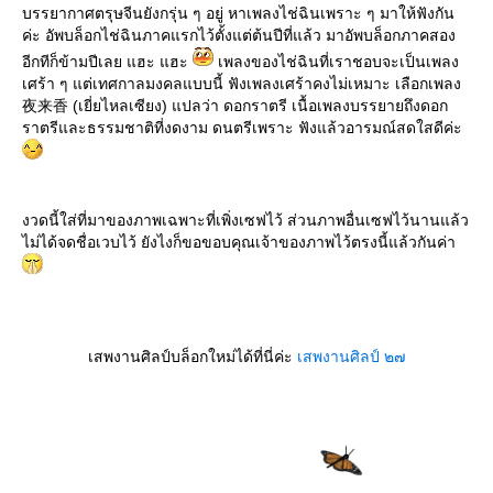
บรรยากาศตรุษจีนยังกรุ่น ๆ อยู่ หาเพลงไช่ฉินเพราะ ๆ มาให้ฟังกัน
ค่ะ อัพบล็อกไช่ฉินภาคแรกไว้ตั้งแต่ต้นปีที่แล้ว มาอัพบล็อกภาคสอง
อีกทีก็ข้ามปีเลย แฮะ แฮะ
เพลงของไช่ฉินที่เราชอบจะเป็นเพลง
เศร้า ๆ แต่เทศกาลมงคลแบบนี้ ฟังเพลงเศร้าคงไม่เหมาะ เลือกเพลง
夜来香 (เยี่ยไหลเซียง) แปลว่า ดอกราตรี เนื้อเพลงบรรยายถึงดอก
ราตรีและธรรมชาติที่งดงาม ดนตรีเพราะ ฟังแล้วอารมณ์สดใสดีค่ะ
งวดนี้ใส่ที่มาของภาพเฉพาะที่เพิ่งเซฟไว้ ส่วนภาพอื่นเซฟไว้นานแล้ว
ไม่ได้จดชื่อเวบไว้ ยังไงก็ขอขอบคุณเจ้าของภาพไว้ตรงนี้แล้วกันค่า
เสพงานศิลป์บล็อกใหม่ได้ที่นี่ค่ะ
เสพงานศิลป์ ๒๗