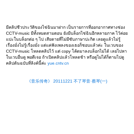
มีคลิปชีวประวัติของไช่ฉินมาฝาก เป็นรายการที่ออกอากาศทางช่อง
CCTV-music มีทั้งหมดสามตอน ยังมีบล็อกไช่ฉินอีกหลายภาค ไว้ค่อ
ปะในบล็อกต่อ ๆ ไป เสียดายที่ไม่มีซับภาษาปะกิต เลยดูแล้วไม่รู้
เรื่องมั่งไม่รู้เรื่องมั่ง แต่แค่ฟังเพลงของเธอก็ชอบแล้วค่ะ ในเวบของ
CCTV-music โหลดคลิปไว้ แต่ copy โค้ดมาลงบล็อกไม่ได้ เลยไปหา
นเวบอื่นดู พอดีเจอ ถ้าเปิดคลิปแล้วโหลดช้า หรือดูไม่ได้ก็ตามไปดู
คลิปต้นฉบับที่ลิงค์นี้ค่ะ
yue.cntv.cn
《音乐传奇》 20111221 不了琴音·蔡琴(一)