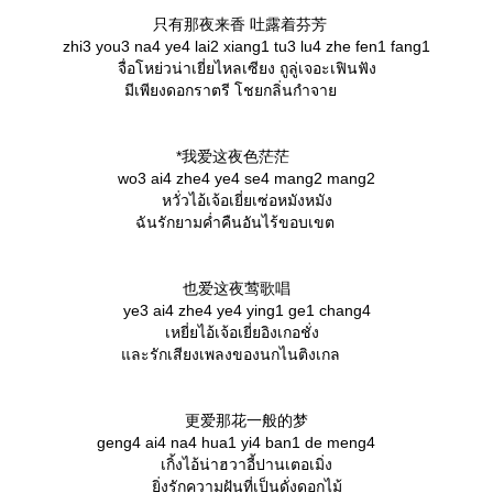
只有那夜来香 吐露着芬芳
zhi3 you3 na4 ye4 lai2 xiang1 tu3 lu4 zhe fen1 fang1
จื่อโหย่วน่าเยี่ยไหลเซียง ถูลู่เจอะเฟินฟัง
มีเพียงดอกราตรี โชยกลิ่นกำจา
*我爱这夜色茫茫
wo3 ai4 zhe4 ye4 se4 mang2 mang2
หวั่วไอ้เจ้อเยี่ยเซ่อหมังหมัง
ฉันรักยามค่ำคืนอันไร้ขอบเขต
也爱这夜莺歌唱
ye3 ai4 zhe4 ye4 ying1 ge1 chang4
เหยี่ยไอ้เจ้อเยี่ยอิงเกอชั่ง
ละรักเสียงเพลงของนกไนติงเกล
更爱那花一般的梦
geng4 ai4 na4 hua1 yi4 ban1 de meng4
เกิ้งไอ้น่าฮวาอี้ปานเตอเมิ่ง
ิ่งรักความฝันที่เป็นดั่งดอกไม้