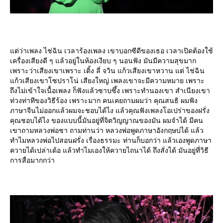
ต่ว่าเพลง ไช่ฉิน เวลาร้องเพลง เขาบอกซีดีของเธอ เวลาเปิดต้องใช้
เครื่องเสียงดี ๆ แล้วอยู่ในห้องเงียบ ๆ นอนฟัง มันมีความสุขมาก
เพราะว่าเสียงเขาเพราะ เติ้ง ลี่ จวิน แก้วเสียงเขาหวาน แต่ ไช่ฉิน
ก้วเสียงเขาโซปราโน่ เสียงใหญ่ เพลงเขาจะมีความหมาย เพราะ
ถึงไม่เข้าใจเนื้อเพลง ก็ฟังแล้วซาบซึ้ง เพราะทำนองเขา สำเนียงเขา
ท่วงท่าทีของวิธีร้อง เพราะมาก คนเคยถามผมว่า คุณสนธิ ผมฟัง
ภาษาจีนไม่ออกแล้วผมจะชอบได้ไง แล้วคุณฟังเพลงโอเปร่าของฝรั่ง
คุณชอบได้ไง ของแบบนี้มันอยู่ที่จิตวิญญาณของมัน ผมจำได้ มีคน
เขาถามหลวงพ่อชา ถามท่านว่า หลวงพ่อพูดภาษาอังกฤษบ่ได้ แล้ว
ทำไมหลวงพ่อไปสอนฝรั่ง เรื่องธรรมะ ท่านก็บอกว่า แล้วเองพูดภาษา
ควายได้เปล่าเด้อ แล้วทำไมเองให้ควายไถนาได้ ถึงสั่งได้ มันอยู่ที่วิธี
การสื่อมากกว่า