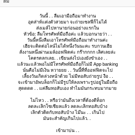
ลืม
วันนี้ . . ลืมเอามือถือมาทำงาน
อุตส่าห์แต่งตัวสวยมา จะถ่ายเซลฟี่ก็ไม่ได้
ส่งเมล์ไปหานายก่อนอย่างแรกใน
หัวข้อ: ลืมโทรศัพท์มือถือค่ะ แล้วบอกนายว่า . .
วันนี้หนึ่งลืมเอาโทรศัพท์มือถือมาทำงานค่ะ
เฮียจะติดต่อไลน์ไม่ได้หนึ่งวันนะคะ รบกวนเฮี
สั่งงานหนึ่งผ่านเมล์ออฟฟิตค่ะ กร๊ากกกก เลิศเลยล่ะ
คตรตลกเลย. . เขียนส่งไปเองยังขำเอง . .
ล้วนะแล้วพอไม่มีโทรศัพท์มือถือก็ไม่มี App banking
นั่นคือไม่มีเงิน หวายยย . . วันนี้ที่ที่ออฟฟิตจะไป
เลี้ยงวันเกิดล่วงหน้าด้วย ไม่มีทอสับถ่ายรูป งือ . .
จะเข้ามาอัพบล็อกก็ไม่มีรูปให้ลงเพราะรูปอยู่ในมือถือ
สุดดดด . . แค่ลืมทอสับเอง ทำไมมันกระทบมากมา
ไม่ไหว . . หรือว่ามันถึงเวลาที่ต้องดีท็อก
ลดละเลิกโซเชียลแล้ว ลดละเลิกทอสับบ้าง
เลิกตัวติดกับทอสับบ้าง ไม๊นะ . . เกินไป
มันจะสำคัญเกินไปแล้ว. .
เข้ามาบ่น . .