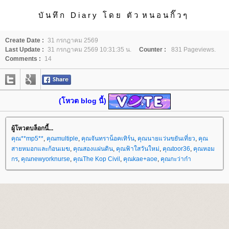
บั น ทึ ก D i a r y โ ด ย ตั ว ห น อ น กิ๊ ว ๆ
Create Date :
31 กรกฎาคม 2569
Last Update :
31 กรกฎาคม 2569 10:31:35 น.
Counter :
831 Pageviews.
Comments :
14
(โหวต blog นี้)
ผู้โหวตบล็อกนี้...
คุณ**mp5**
,
คุณmultiple
,
คุณจันทราน็อคเทิร์น
,
คุณนายแว่นขยันเที่ยว
,
คุณ
สายหมอกและก้อนเมฆ
,
คุณสองแผ่นดิน
,
คุณฟ้าใสวันใหม่
,
คุณtoor36
,
คุณหอม
กร
,
คุณnewyorknurse
,
คุณThe Kop Civil
,
คุณkae+aoe
,
คุณกะว่าก๋า