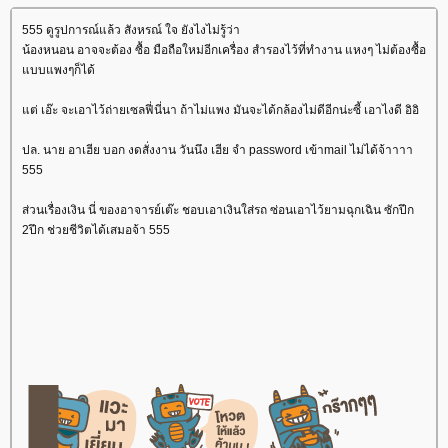
555 ดูรูปการณ์แล้ว สังหรณ์ ใจ ยังไงไม่รู้ว่า
น้องหนอน อาจจะต้อง ซื้อ มือถือใหม่อีกเครื่อง สำรองไว้ที่ทำงาน แหงๆ ไม่ต้องซื้อ
บบแพงๆก็ได้
ต่ เอ๊ะ จะเอาไว้ถ่ายเซลฟี่นี่นา ถ้าไม่แพง มันจะได้กล้องไม่ดีอีกน่ะซี้ เอาไงดี อิอิ
ปล. นาย อาเฮีย บอก งดสั่งงาน วันนึง เฮีย จำ password เข้าmail ไม่ได้จ้าาาา
555
ส่วนเรื่องเงิน นี่ ของอาจารย์เต๊ะ ชอบเอาเงินใส่รถ ซ่อนเอาไว้ยามฉุกเฉิน ซักปึก
2ปึก ช่วยชีวิตได้เสมอจ้า 555