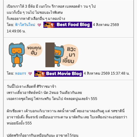
เปียกเราให้ 3 ยี่ห้อ มี เนกโกะ รีกาลอส เบลลอตต้า วน ๆ ไป
มวก็เบื่อ ๆ วนไป ไม่ชอบอะไรพิเศษ
ก็เลยอยากหาตัวเลือกอื่น ๆ มาลองบ้าง
ดย:
ฟ้าใสวันใหม่
4 สิงหาคม 2569
14:49:06 น.
ดย:
หอมกร
4 สิงหาคม 2569 15:37:48 น.
วันนี้ไปเจาะเลือดที่ ศิริราชมาจ้า
เพราะเดี๋ยวอาทิตย์หน้า นัด 2หมอ วันเดียวกันเล
เจอตรวจชุดใหญ่ ไฟกระพริบ โดนไป 4หลอดนู่นเลยจ้า 555
ผักเชียงดา เค้าบอกแก้เบาหวาน ลดน้ำตาลดี ้ลยเอามาลองกินดู แต่ รสชาตินี่
อาจารย์เต๊ะ ลิ้นจรเข้ เหมือนเอากระดาษ มาผัดกิน เลย ใบเหลียงน่าจะอร่อยกว่า
หน่อยนึงมั้ง 555
ปูผัดพริกก็อยากกินเหมือนกันนะ อาฆาตไว้ก่อน