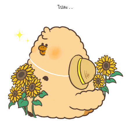
ไปละ . .